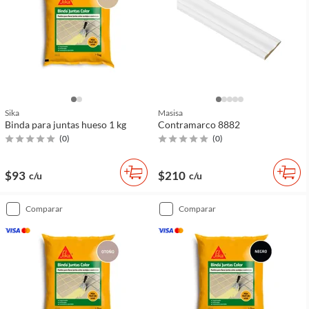
Sika
Masisa
Binda para juntas hueso 1 kg
Contramarco 8882
(
0
)
(
0
)
$93
$210
c/u
c/u
comparar
comparar