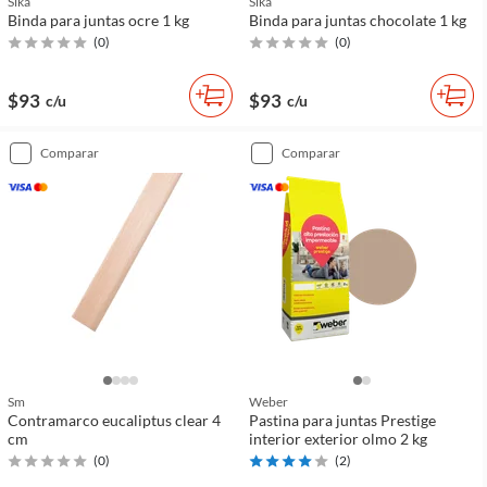
Sika
Sika
Binda para juntas ocre 1 kg
Binda para juntas chocolate 1 kg
(
0
)
(
0
)
$93
$93
c/u
c/u
comparar
comparar
Sm
Weber
Contramarco eucaliptus clear 4
Pastina para juntas Prestige
cm
interior exterior olmo 2 kg
(
0
)
(
2
)