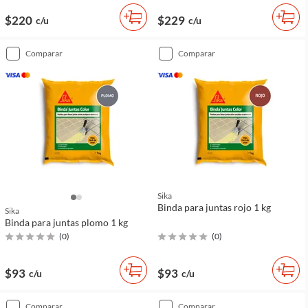
$220
$229
c/u
c/u
comparar
comparar
Sika
Binda para juntas rojo 1 kg
Sika
Binda para juntas plomo 1 kg
(
0
)
(
0
)
$93
$93
c/u
c/u
comparar
comparar