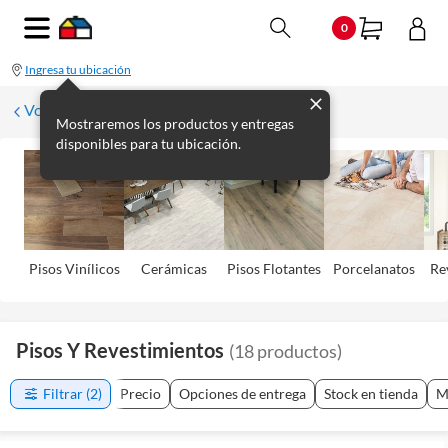
0
Ingresa tu ubicación
Volver
Mostraremos los productos y entregas
disponibles para tu ubicación.
Pisos Viní­licos
Cerámicas
Pisos Flotantes
Porcelanatos
Re
Pisos Y Revestimientos
(
18
productos
)
Filtrar
(2)
Precio
Opciones de entrega
Stock en tienda
M