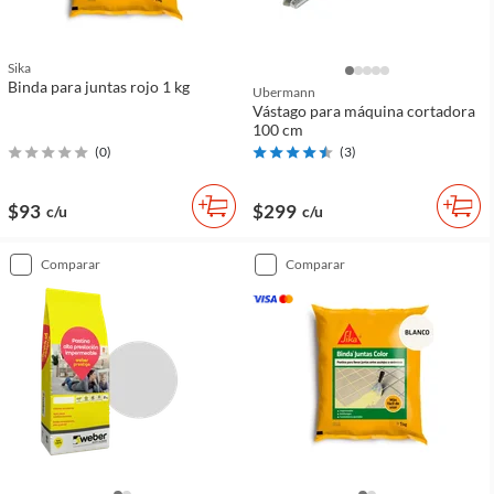
Sika
Binda para juntas rojo 1 kg
Ubermann
Vástago para máquina cortadora
100 cm
(
0
)
(
3
)
$93
$299
c/u
c/u
comparar
comparar