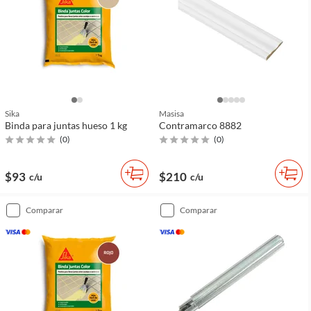
Sika
Masisa
Binda para juntas hueso 1 kg
Contramarco 8882
(
0
)
(
0
)
$93
$210
c/u
c/u
comparar
comparar