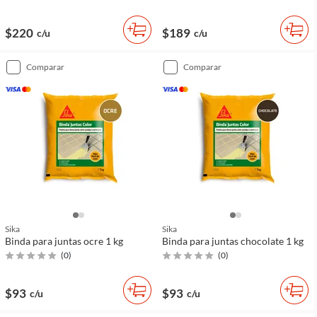
$220
$189
c/u
c/u
comparar
comparar
Sika
Sika
Binda para juntas ocre 1 kg
Binda para juntas chocolate 1 kg
(
0
)
(
0
)
$93
$93
c/u
c/u