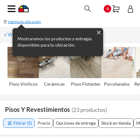
0
Ingresa tu ubicación
Volver
Mostraremos los productos y entregas
disponibles para tu ubicación.
Pisos Viní­licos
Cerámicas
Pisos Flotantes
Porcelanatos
Re
Pisos Y Revestimientos
(
23
productos
)
Filtrar
(5)
Precio
Opciones de entrega
Stock en tienda
M