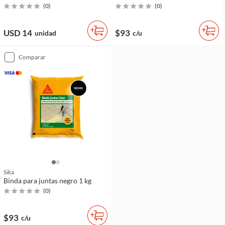
(
0
)
(
0
)
USD 14
$93
unidad
c/u
comparar
Sika
Binda para juntas negro 1 kg
(
0
)
$93
c/u