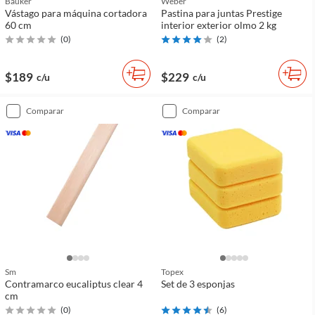
Bauker
Weber
Vástago para máquina cortadora
Pastina para juntas Prestige
60 cm
interior exterior olmo 2 kg
(
0
)
(
2
)
$189
$229
c/u
c/u
comparar
comparar
Sm
Topex
Contramarco eucaliptus clear 4
Set de 3 esponjas
cm
(
0
)
(
6
)