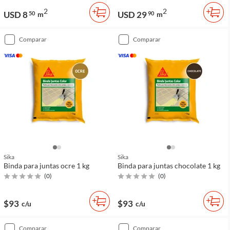
2
2
USD 8
USD 29
50
m
90
m
comparar
comparar
Sika
Sika
Binda para juntas ocre 1 kg
Binda para juntas chocolate 1 kg
(
0
)
(
0
)
$93
$93
c/u
c/u
comparar
comparar