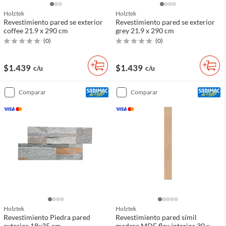
Holztek
Holztek
Revestimiento pared se exterior
Revestimiento pared se exterior
coffee 21.9 x 290 cm
grey 21.9 x 290 cm
(
0
)
(
0
)
$1.439
$1.439
c/u
c/u
comparar
comparar
Holztek
Holztek
Revestimiento Piedra pared
Revestimiento pared símil
exterior 18x35 cm
madera MDF flex interior 30 x