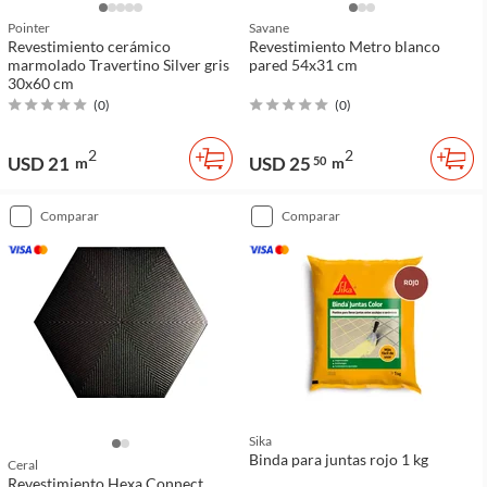
Pointer
Savane
Revestimiento cerámico
Revestimiento Metro blanco
marmolado Travertino Silver gris
pared 54x31 cm
30x60 cm
(
0
)
(
0
)
2
2
USD 21
USD 25
m
50
m
comparar
comparar
Sika
Binda para juntas rojo 1 kg
Ceral
Revestimiento Hexa Connect