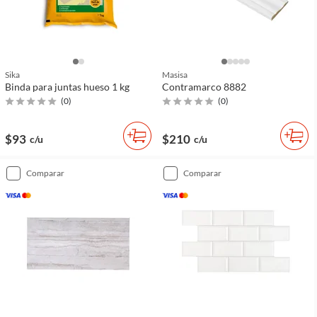
Sika
Masisa
Binda para juntas hueso 1 kg
Contramarco 8882
(
0
)
(
0
)
$93
$210
c/u
c/u
comparar
comparar