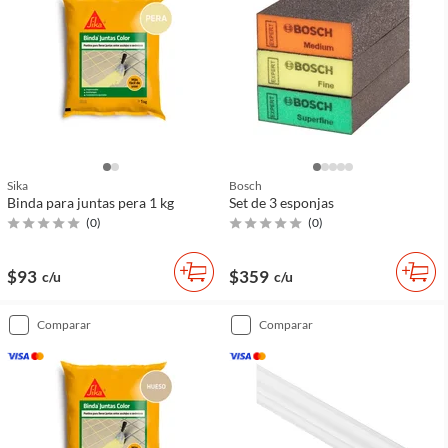
Sika
Bosch
Binda para juntas pera 1 kg
Set de 3 esponjas
(
0
)
(
0
)
$93
$359
c/u
c/u
comparar
comparar