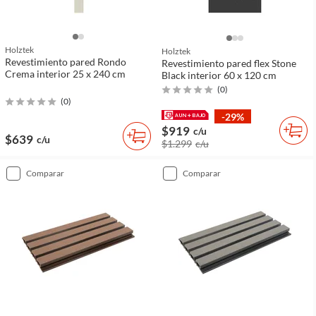
Holztek
Holztek
Revestimiento pared Rondo
Revestimiento pared flex Stone
Crema interior 25 x 240 cm
Black interior 60 x 120 cm
(
0
)
(
0
)
-29%
$919
c/u
$639
c/u
$1.299
c/u
comparar
comparar