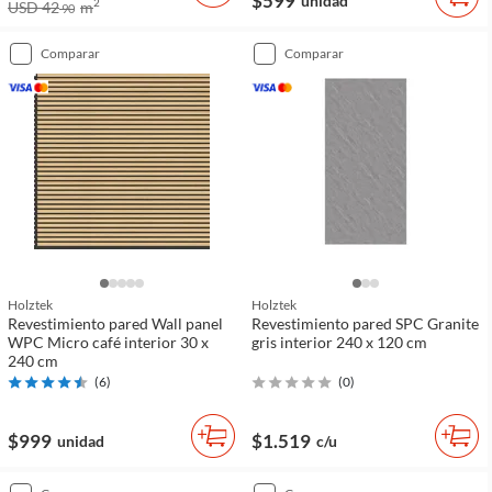
$599
unidad
2
USD 42
m
90
comparar
comparar
Holztek
Holztek
Revestimiento pared Wall panel
Revestimiento pared SPC Granite
WPC Micro café interior 30 x
gris interior 240 x 120 cm
240 cm
(
6
)
(
0
)
$999
$1.519
unidad
c/u