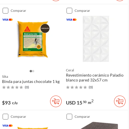
comparar
comparar
Ceral
Revestimiento cerámico Paladio
Sika
blanco pared 32x57 cm
Binda para juntas chocolate 1 kg
(
0
)
(
0
)
2
$93
USD 15
50
m
c/u
comparar
comparar