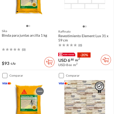
Sika
Raffinato
Binda para juntas arcilla 1 kg
Revestimiento Element Lux 31 x
59 cm
(
0
)
(
0
)
-20%
2
USD 6
80
m
$93
c/u
2
USD 8
m
50
comparar
comparar