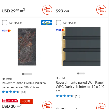
2
USD 29
$93
90
m
c/u
comparar
comparar
Holztek
Holztek
Revestimiento pared Wall Panel
Revestimiento Piedra Pizarra
WPC Dark gris interior 12 x 240
pared exterior 10x20 cm
cm
(
41
)
(
10
)
-30%
2
USD 30
m