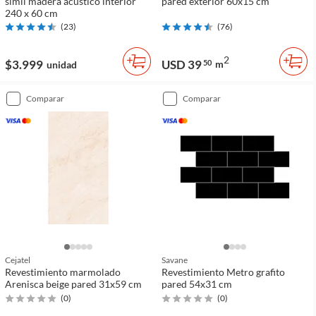
símil madera acústico interior
pared exterior 60x15 cm
240 x 60 cm
(
23
)
(
76
)
2
$3.999
USD 39
50
m
unidad
comparar
comparar
Cejatel
Savane
Revestimiento marmolado
Revestimiento Metro grafito
Arenisca beige pared 31x59 cm
pared 54x31 cm
(
0
)
(
0
)