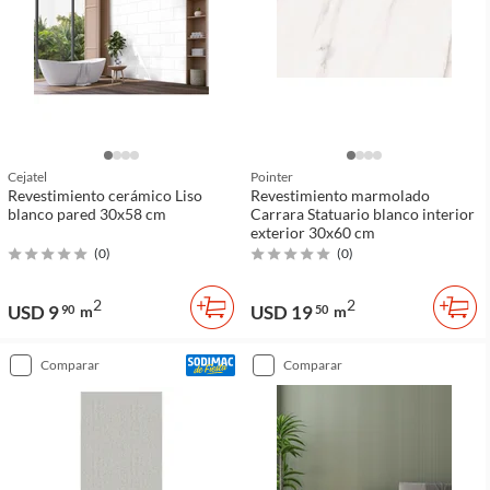
Cejatel
Pointer
Revestimiento cerámico Liso
Revestimiento marmolado
blanco pared 30x58 cm
Carrara Statuario blanco interior
exterior 30x60 cm
(
0
)
(
0
)
2
2
USD 9
USD 19
90
m
50
m
comparar
comparar