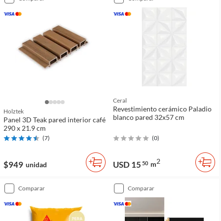
Ceral
Revestimiento cerámico Paladio
Holztek
blanco pared 32x57 cm
Panel 3D Teak pared interior café
290 x 21.9 cm
(
7
)
(
0
)
2
$949
USD 15
50
m
unidad
comparar
comparar