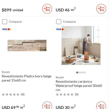
2
$899
USD 46
m
unidad
comparar
comparar
Rozen
Revestimiento Piedra Ivory beige
Rozen
pared 15x60 cm
Revestimiento cerámico
Waterproof beige pared 30x60
cm
(
0
)
(
0
)
2
2
USD 69
USD 30
90
m
m