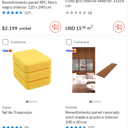
Filito gris interior exterior 31x54
Revestimiento pared SPC Nero
cm
negro interior 120 x 240 cm
(
27
)
(
0
)
2
$2.199
USD 15
90
m
unidad
comparar
comparar
Topex
Holztek
Set de 3 esponjas
Revestimiento pared ranurado
símil madera acústico interior
240 x 60 cm
(
6
)
(
23
)