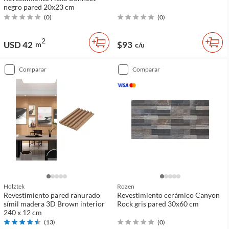
negro pared 20x23 cm
(
0
)
(
0
)
2
USD 42
$93
m
c/u
comparar
comparar
Holztek
Rozen
Revestimiento pared ranurado
Revestimiento cerámico Canyon
símil madera 3D Brown interior
Rock gris pared 30x60 cm
240 x 12 cm
(
13
)
(
0
)