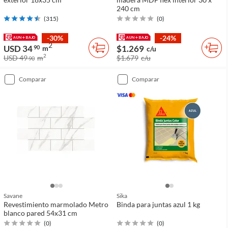
240 cm
(
315
)
(
0
)
-30%
-24%
2
USD 34
$1.269
90
m
c/u
2
USD 49
m
$1.679
c/u
90
comparar
comparar
Savane
Sika
Revestimiento marmolado Metro
Binda para juntas azul 1 kg
blanco pared 54x31 cm
(
0
)
(
0
)