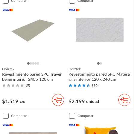
comparar
comparar
Holztek
Holztek
Revestimiento pared SPC Traver
Revestimiento pared SPC Matera
beige interior 240 x 120 cm
gris interior 120 x 240 cm
(
0
)
(
16
)
$1.519
$2.199
c/u
unidad
comparar
comparar