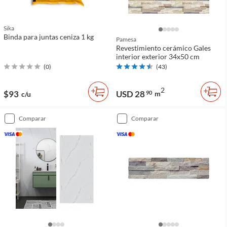
Sika
Binda para juntas ceniza 1 kg
Pamesa
Revestimiento cerámico Gales
interior exterior 34x50 cm
(
0
)
(
43
)
2
$93
USD 28
90
m
c/u
comparar
comparar