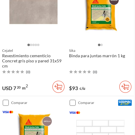
Cejatel
Sika
Revestimiento cementicio
Binda para juntas marrón 1 kg
Concret gris piso y pared 31x59
cm
(
0
)
(
0
)
2
USD 7
$93
20
m
c/u
comparar
comparar