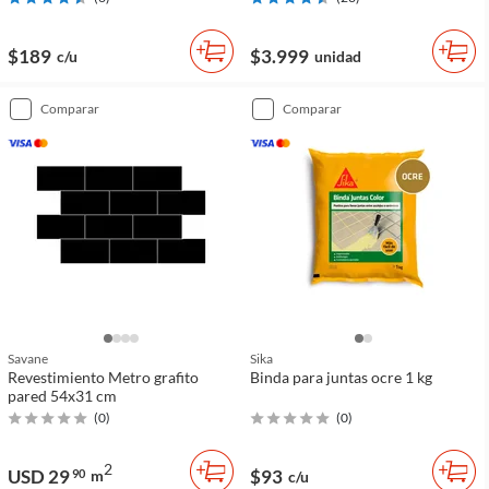
$189
$3.999
c/u
unidad
comparar
comparar
Savane
Sika
Revestimiento Metro grafito
Binda para juntas ocre 1 kg
pared 54x31 cm
(
0
)
(
0
)
2
USD 29
$93
90
m
c/u