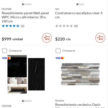
Holztek
Sm
Revestimiento pared Wall panel
Contramarco eucaliptus clear 4
WPC Micro café interior 30 x
cm
240 cm
(
2
)
(
0
)
$999
$220
unidad
c/u
comparar
comparar
Savane
Revestimiento cerámico Oasis
Holztek