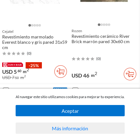
Rozen
Cejatel
Revestimiento cerámico River
Revestimiento marmolado
Brick marrón pared 30x60 cm
Everest blanco y gris pared 31x59
cm
(
0
)
(
0
)
-25%
2
USD 5
60
m
2
USD 46
m
2
USD 7
m
50
comparar
comparar
Al navegar este sitio utilizamos cookies para mejorar tu experiencia.
Aceptar
Más información