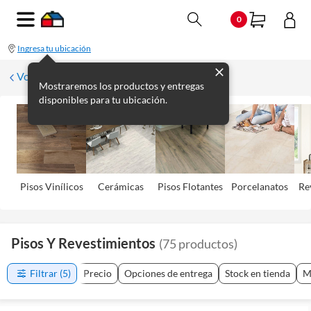
0
Ingresa tu ubicación
Volver
Mostraremos los productos y entregas
disponibles para tu ubicación.
Pisos Viní­licos
Cerámicas
Pisos Flotantes
Porcelanatos
Re
Pisos Y Revestimientos
(
75
productos
)
Filtrar
(5)
Precio
Opciones de entrega
Stock en tienda
M