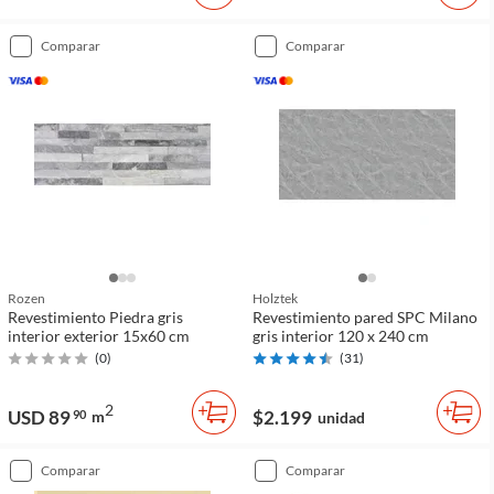
comparar
comparar
Rozen
Holztek
Revestimiento Piedra gris
Revestimiento pared SPC Milano
interior exterior 15x60 cm
gris interior 120 x 240 cm
(
0
)
(
31
)
2
USD 89
$2.199
90
m
unidad
comparar
comparar