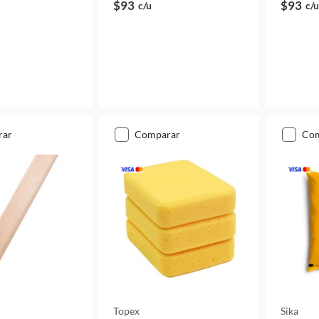
$93
$93
c/u
c/u
rar
comparar
co
Topex
Sika