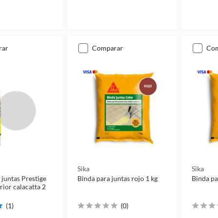
rar
comparar
co
Sika
Sika
 juntas Prestige
Binda para juntas rojo 1 kg
Binda pa
rior calacatta 2
(
1
)
(
0
)