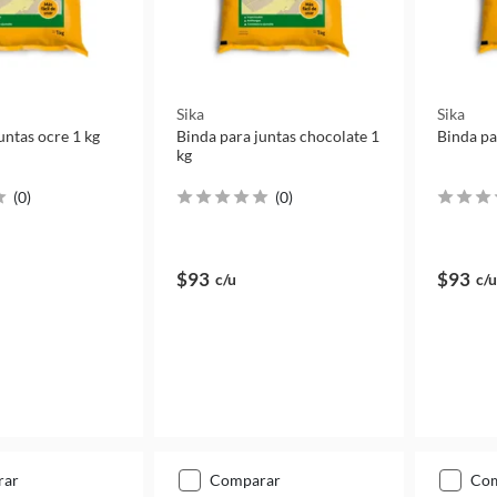
Sika
Sika
untas ocre 1 kg
Binda para juntas chocolate 1
Binda pa
kg
(
0
)
(
0
)
$93
$93
c/u
c/u
rar
comparar
co