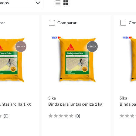
ados
rar
comparar
co
Sika
Sika
untas arcilla 1 kg
Binda para juntas ceniza 1 kg
Binda pa
(
0
)
(
0
)