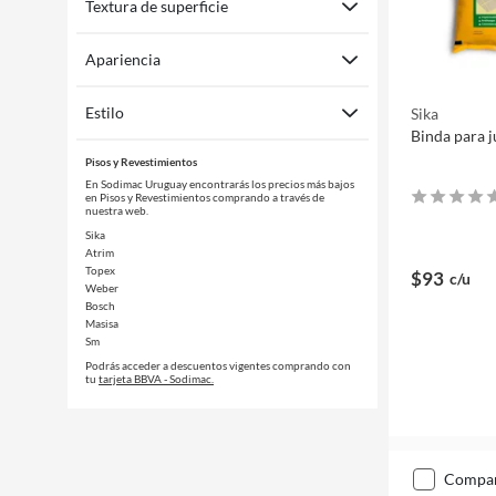
Textura de superficie
Apariencia
Estilo
Sika
Binda para j
Pisos y Revestimientos
En Sodimac Uruguay encontrarás los precios más bajos
en Pisos y Revestimientos comprando a través de
nuestra web.
Sika
Atrim
Topex
$93
c/u
Weber
Bosch
Masisa
Sm
Podrás acceder a descuentos vigentes comprando con
tu
tarjeta BBVA - Sodimac.
compa