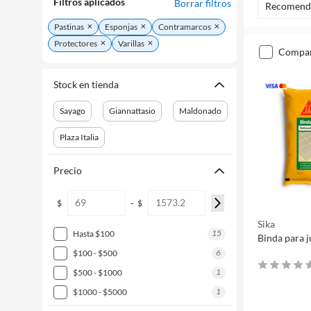
Filtros aplicados
Borrar filtros
Recomend
Pastinas
Esponjas
Contramarcos
Protectores
Varillas
compa
Stock en tienda
Sayago
Giannattasio
Maldonado
Plaza Italia
Precio
-
$
$
Sika
15
hasta $100
Binda para j
6
$100 - $500
1
$500 - $1000
1
$1000 - $5000