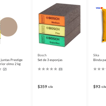
Bosch
Sika
 juntas Prestige
Set de 3 esponjas
Binda pa
erior olmo 2 kg
(
2
)
(
0
)
$359
$93
c/u
c/u