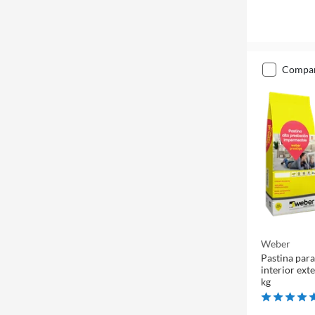
compa
Weber
Pastina para
interior exte
kg