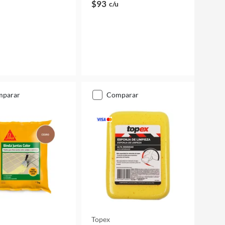
$93
c/u
mparar
comparar
Topex