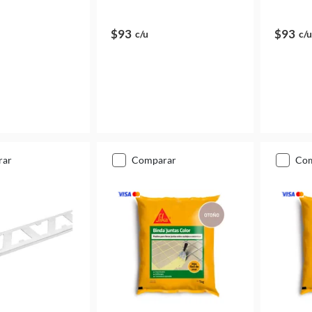
$93
$93
c/u
c/u
rar
comparar
co