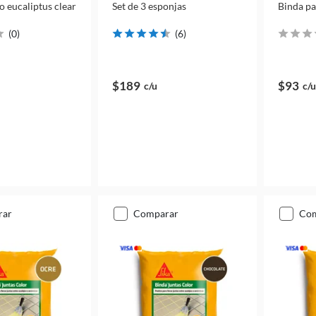
 eucaliptus clear
Set de 3 esponjas
Binda pa
(
0
)
(
6
)
$189
$93
c/u
c/u
rar
comparar
co