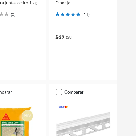
ra juntas cedro 1 kg
Esponja
(
0
)
(
11
)
$69
c/u
mparar
comparar