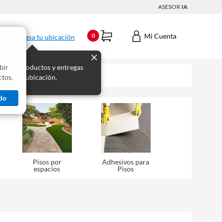
ASESOR
IA
Mi Cuenta
0
Ingresa tu ubicación
bir
s los productos y entregas
tos.
 para tu ubicación.
do
Pisos por
Adhesivos para
espacios
Pisos