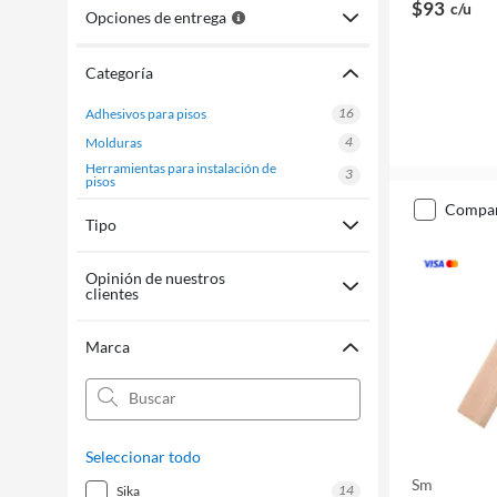
$93
c/u
Opciones de entrega
Categoría
16
adhesivos para pisos
4
molduras
herramientas para instalación de
3
pisos
compa
Tipo
Opinión de nuestros
clientes
Marca
Seleccionar todo
Sm
14
sika