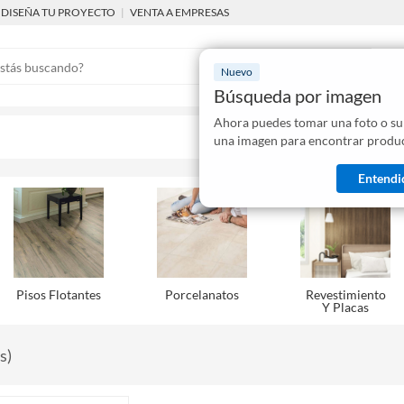
DISEÑA TU PROYECTO
|
VENTA A EMPRESAS
Nuevo
Búsqueda por imagen
Ahora puedes tomar una foto o su
Mostraremo
una imagen para encontrar produc
disponibles
Entendi
Pisos Flotantes
Porcelanatos
Revestimiento
Y Placas
s
)