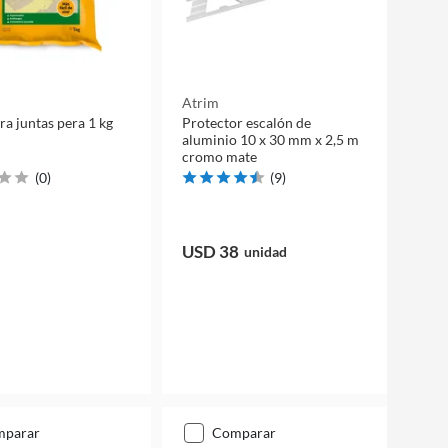
Atrim
ra juntas pera 1 kg
Protector escalón de
aluminio 10 x 30 mm x 2,5 m
cromo mate
(
0
)
(
9
)
USD 38
unidad
mparar
comparar