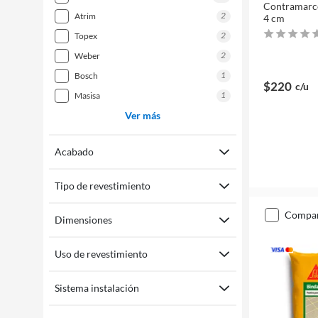
Contramarco
2
atrim
4 cm
2
topex
2
weber
1
bosch
$220
c/u
1
masisa
Ver más
Acabado
Tipo de revestimiento
compa
Dimensiones
Uso de revestimiento
Sistema instalación