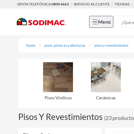
VENTA TELEFÓNICA
0800 4663
|
SERVICIO AL CLIENTE
|
TIENDAS
|
Menú
home
pisos, pinturas y aberturas
pisos y revestimientos
Pisos Viní­licos
Cerámicas
Pisos Y Revestimientos
(
23
producto