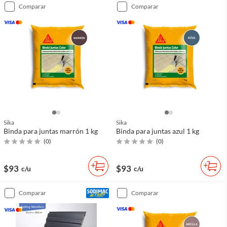
comparar
comparar
Sika
Sika
Binda para juntas marrón 1 kg
Binda para juntas azul 1 kg
(
0
)
(
0
)
$93
$93
c/u
c/u
comparar
comparar