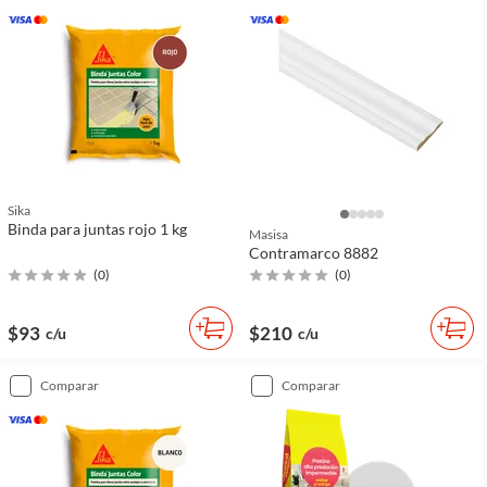
Sika
Binda para juntas rojo 1 kg
Masisa
Contramarco 8882
(
0
)
(
0
)
$93
$210
c/u
c/u
comparar
comparar