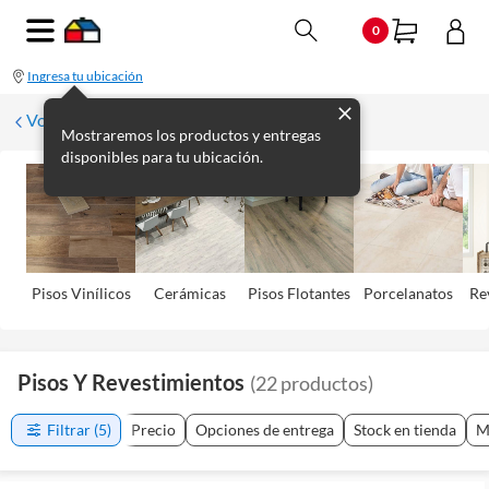
0
Ingresa tu ubicación
Volver
Mostraremos los productos y entregas
disponibles para tu ubicación.
Pisos Viní­licos
Cerámicas
Pisos Flotantes
Porcelanatos
Re
Pisos Y Revestimientos
(
22
productos
)
Filtrar
(5)
Precio
Opciones de entrega
Stock en tienda
M