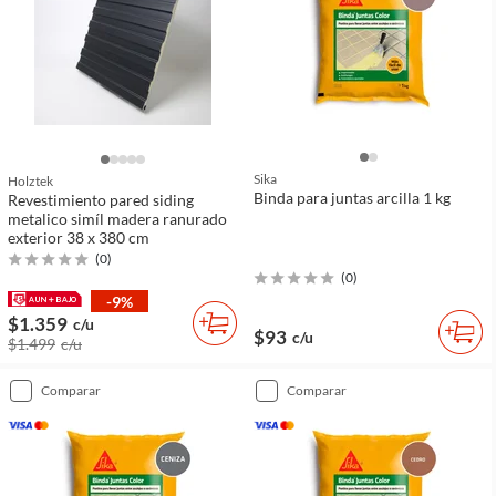
Sika
Holztek
Binda para juntas arcilla 1 kg
Revestimiento pared siding
metalico simíl madera ranurado
exterior 38 x 380 cm
(
0
)
(
0
)
-9%
$1.359
c/u
$93
c/u
$1.499
c/u
comparar
comparar