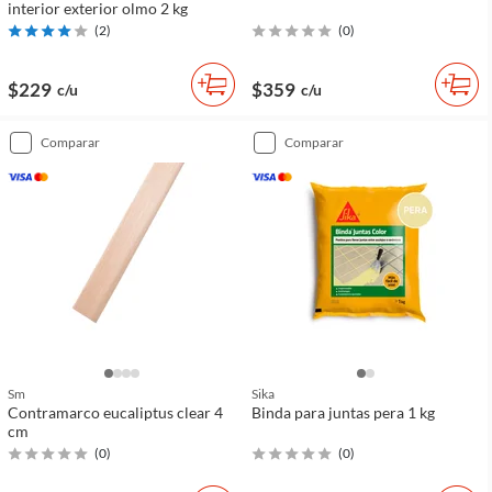
interior exterior olmo 2 kg
(
2
)
(
0
)
$229
$359
c/u
c/u
comparar
comparar
Sm
Sika
Contramarco eucaliptus clear 4
Binda para juntas pera 1 kg
cm
(
0
)
(
0
)