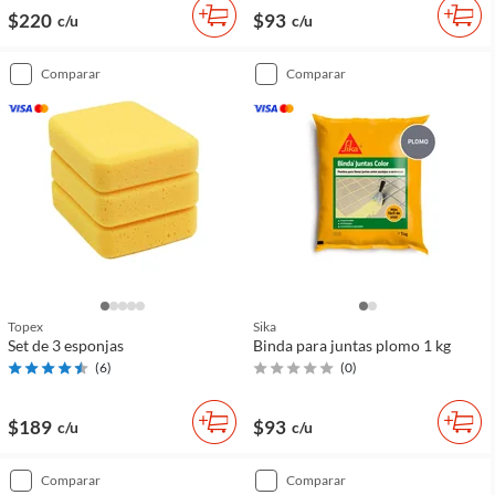
$220
$93
c/u
c/u
comparar
comparar
Topex
Sika
Set de 3 esponjas
Binda para juntas plomo 1 kg
(
6
)
(
0
)
$189
$93
c/u
c/u
comparar
comparar