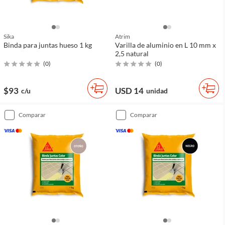
Sika
Atrim
Binda para juntas hueso 1 kg
Varilla de aluminio en L 10 mm x
2,5 natural
(
0
)
(
0
)
$93
USD 14
c/u
unidad
comparar
comparar