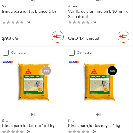
Sika
Atrim
Binda para juntas blanco 1 kg
Varilla de aluminio en L 10 mm x
2,5 natural
(
0
)
(
0
)
$93
USD 14
c/u
unidad
comparar
comparar
Sika
Sika
Binda para juntas otoño 1 kg
Binda para juntas negro 1 kg
(
0
)
(
0
)