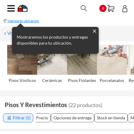
0
Ingresa tu ubicación
Volver
Mostraremos los productos y entregas
disponibles para tu ubicación.
Pisos Viní­licos
Cerámicas
Pisos Flotantes
Porcelanatos
Re
Pisos Y Revestimientos
(
22
productos
)
Filtrar
(5)
Precio
Opciones de entrega
Stock en tienda
M