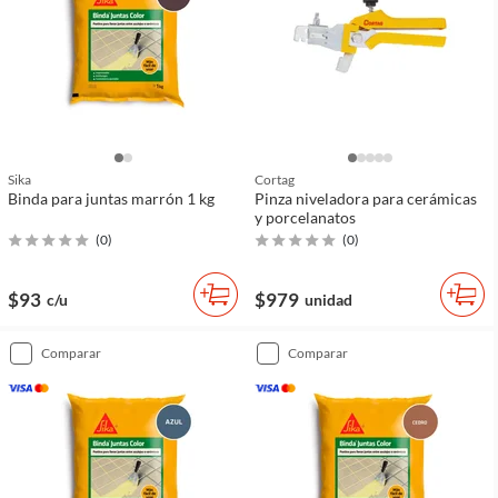
Sika
Cortag
Binda para juntas marrón 1 kg
Pinza niveladora para cerámicas
y porcelanatos
(
0
)
(
0
)
$93
$979
c/u
unidad
comparar
comparar