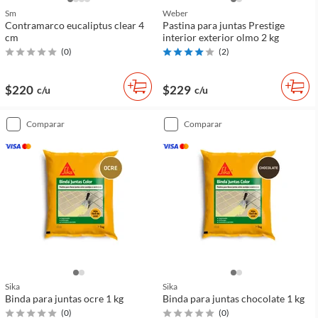
Sm
Weber
Contramarco eucaliptus clear 4
Pastina para juntas Prestige
cm
interior exterior olmo 2 kg
(
0
)
(
2
)
$220
$229
c/u
c/u
comparar
comparar
Sika
Sika
Binda para juntas ocre 1 kg
Binda para juntas chocolate 1 kg
(
0
)
(
0
)