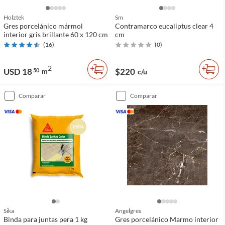
Holztek
Sm
Gres porcelánico mármol
Contramarco eucaliptus clear 4
interior gris brillante 60 x 120 cm
cm
(
16
)
(
0
)
2
USD 18
$220
50
m
c/u
comparar
comparar
Sika
Angelgres
Binda para juntas pera 1 kg
Gres porcelánico Marmo interior