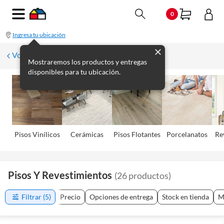
0
Ingresa tu ubicación
Volver
Mostraremos los productos y entregas
disponibles para tu ubicación.
Pisos Viní­licos
Cerámicas
Pisos Flotantes
Porcelanatos
Re
Pisos Y Revestimientos
(
26
productos
)
Filtrar
(5)
Precio
Opciones de entrega
Stock en tienda
M