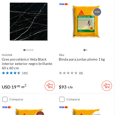
Holztek
Sika
Gres porcelánico Veta Black
Binda para juntas plomo 1 kg
interior exterior negro brillante
60 x 60 cm
(
35
)
(
0
)
2
USD 19
$93
90
m
c/u
comparar
comparar