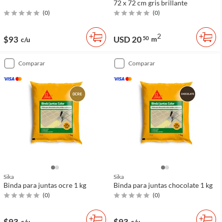
72 x 72 cm gris brillante
(
0
)
(
0
)
2
$93
USD 20
50
m
c/u
comparar
comparar
Sika
Sika
Binda para juntas ocre 1 kg
Binda para juntas chocolate 1 kg
(
0
)
(
0
)
$93
$93
c/u
c/u