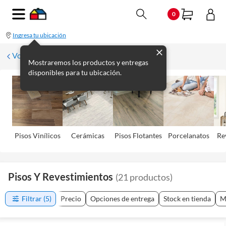
0
Ingresa tu ubicación
Volver
Mostraremos los productos y entregas
disponibles para tu ubicación.
Pisos Viní­licos
Cerámicas
Pisos Flotantes
Porcelanatos
Re
Pisos Y Revestimientos
(
21
productos
)
Filtrar
(5)
Precio
Opciones de entrega
Stock en tienda
M