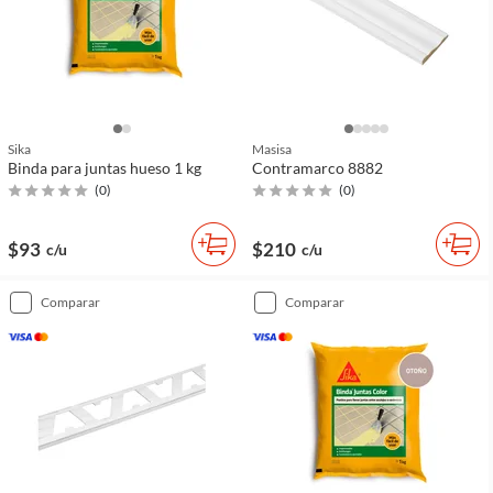
Sika
Masisa
Binda para juntas hueso 1 kg
Contramarco 8882
(
0
)
(
0
)
$93
$210
c/u
c/u
comparar
comparar