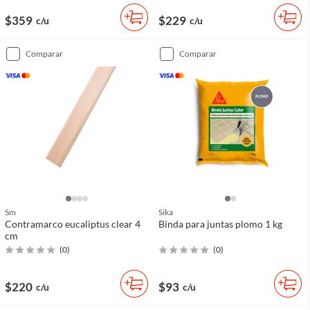
$359
$229
c/u
c/u
comparar
comparar
Sm
Sika
Contramarco eucaliptus clear 4
Binda para juntas plomo 1 kg
cm
(
0
)
(
0
)
$220
$93
c/u
c/u