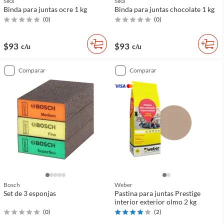
Sika
Sika
Binda para juntas ocre 1 kg
Binda para juntas chocolate 1 kg
(
0
)
(
0
)
$93
$93
c/u
c/u
comparar
comparar
Bosch
Weber
Set de 3 esponjas
Pastina para juntas Prestige
interior exterior olmo 2 kg
(
0
)
(
2
)