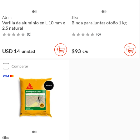
Atrim
Sika
Varilla de aluminio en L 10 mm x
Binda para juntas otoño 1 kg
2,5 natural
(
0
)
(
0
)
USD 14
$93
unidad
c/u
comparar
Sika