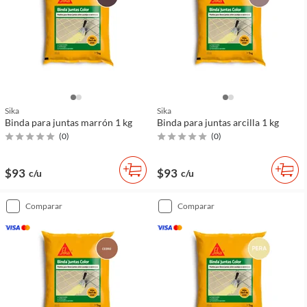
Sika
Sika
Binda para juntas marrón 1 kg
Binda para juntas arcilla 1 kg
(
0
)
(
0
)
$93
$93
c/u
c/u
comparar
comparar