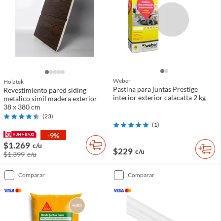
Weber
Holztek
Pastina para juntas Prestige
Revestimiento pared siding
interior exterior calacatta 2 kg
metalico simíl madera exterior
38 x 380 cm
(
23
)
(
1
)
-9%
$1.269
c/u
$229
c/u
$1.399
c/u
comparar
comparar