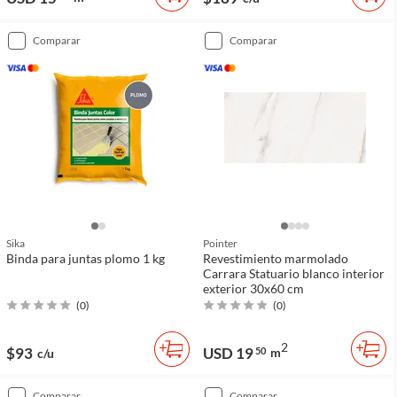
comparar
comparar
Sika
Pointer
Binda para juntas plomo 1 kg
Revestimiento marmolado
Carrara Statuario blanco interior
exterior 30x60 cm
(
0
)
(
0
)
2
$93
USD 19
50
m
c/u
comparar
comparar