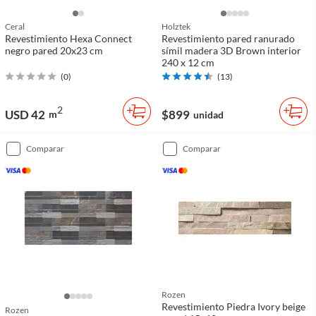
Ceral
Holztek
Revestimiento Hexa Connect
Revestimiento pared ranurado
negro pared 20x23 cm
símil madera 3D Brown interior
240 x 12 cm
(
0
)
(
13
)
2
USD 42
$899
m
unidad
comparar
comparar
Rozen
Revestimiento Piedra Ivory beige
Rozen