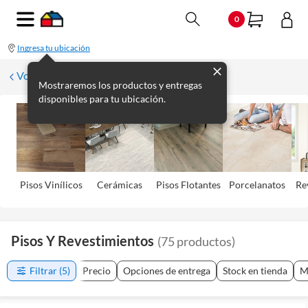
0
Ingresa tu ubicación
Volver
Mostraremos los productos y entregas
disponibles para tu ubicación.
Pisos Viní­licos
Cerámicas
Pisos Flotantes
Porcelanatos
Re
Pisos Y Revestimientos
(
75
productos
)
Filtrar
(5)
Precio
Opciones de entrega
Stock en tienda
M