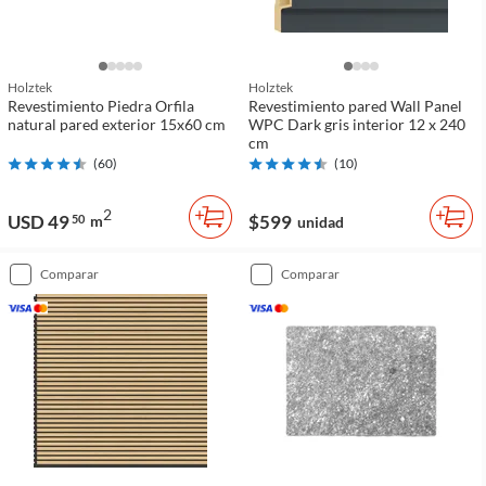
Holztek
Holztek
Revestimiento Piedra Orfila
Revestimiento pared Wall Panel
natural pared exterior 15x60 cm
WPC Dark gris interior 12 x 240
cm
(
60
)
(
10
)
2
USD 49
$599
50
m
unidad
comparar
comparar