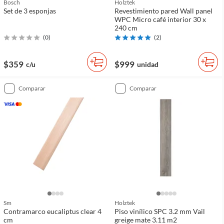
Bosch
Holztek
Set de 3 esponjas
Revestimiento pared Wall panel
WPC Micro café interior 30 x
240 cm
(
0
)
(
2
)
$359
$999
c/u
unidad
comparar
comparar
Sm
Holztek
Contramarco eucaliptus clear 4
Piso vinílico SPC 3.2 mm Vail
cm
greige mate 3.11 m2