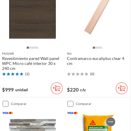
Holztek
Sm
Revestimiento pared Wall panel
Contramarco eucaliptus clear 4
WPC Micro café interior 30 x
cm
240 cm
(
2
)
(
0
)
$999
$220
unidad
c/u
comparar
comparar