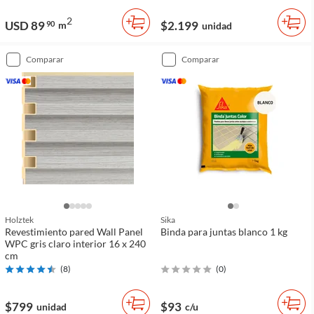
2
USD 89
$2.199
90
m
unidad
comparar
comparar
Holztek
Sika
Revestimiento pared Wall Panel
Binda para juntas blanco 1 kg
WPC gris claro interior 16 x 240
cm
(
8
)
(
0
)
$799
$93
unidad
c/u