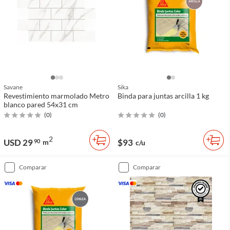
Savane
Sika
Revestimiento marmolado Metro
Binda para juntas arcilla 1 kg
blanco pared 54x31 cm
(
0
)
(
0
)
2
USD 29
$93
90
m
c/u
comparar
comparar