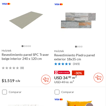
Holztek
Holztek
Revestimiento pared SPC Traver
Revestimiento Piedra pared
beige interior 240 x 120 cm
exterior 18x35 cm
(
315
)
(
0
)
-30%
2
USD 34
90
m
$1.519
c/u
2
USD 49
m
90
comparar
comparar