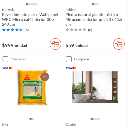
Holztek
Pabisur
Revestimiento pared Wall panel
Piedra natural granito rústico
WPC Micro café interior 30 x
Miracema interior gris 23 x 11.5
240 cm
cm
(
6
)
(
0
)
$999
$59
unidad
unidad
comparar
comparar
Sika
Cejatel