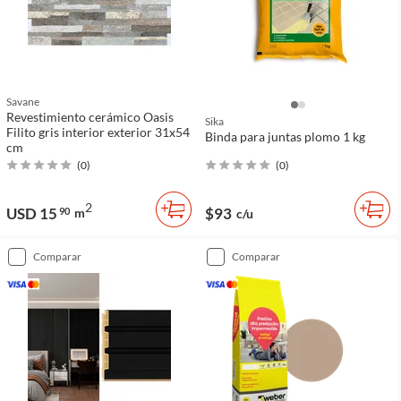
Savane
Revestimiento cerámico Oasis
Sika
Filito gris interior exterior 31x54
Binda para juntas plomo 1 kg
cm
(
0
)
(
0
)
2
USD 15
$93
90
m
c/u
comparar
comparar