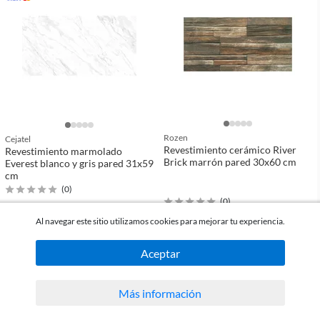
Rozen
Cejatel
Revestimiento cerámico River
Revestimiento marmolado
Brick marrón pared 30x60 cm
Everest blanco y gris pared 31x59
cm
(
0
)
(
0
)
-25%
Al navegar este sitio utilizamos cookies para mejorar tu experiencia.
2
USD 5
60
m
2
USD 46
m
2
USD 7
m
50
Aceptar
comparar
comparar
Más información