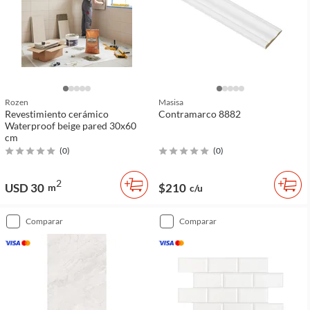
Rozen
Masisa
Revestimiento cerámico
Contramarco 8882
Waterproof beige pared 30x60
cm
(
0
)
(
0
)
2
USD 30
$210
m
c/u
comparar
comparar