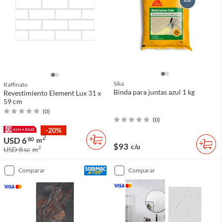
Sika
Raffinato
Binda para juntas azul 1 kg
Revestimiento Element Lux 31 x
59 cm
(
0
)
(
0
)
-20%
2
USD 6
80
m
$93
c/u
2
USD 8
m
50
comparar
comparar