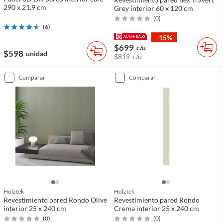
290 x 21.9 cm
Grey interior 60 x 120 cm
(
0
)
(
6
)
-15%
$699
c/u
$598
unidad
$819
c/u
comparar
comparar
Holztek
Holztek
Revestimiento pared Rondo Olive
Revestimiento pared Rondo
interior 25 x 240 cm
Crema interior 25 x 240 cm
(
0
)
(
0
)