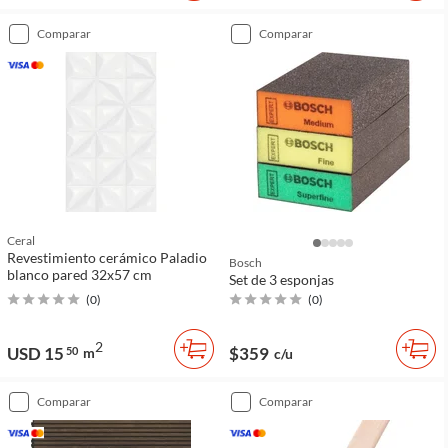
comparar
comparar
Ceral
Revestimiento cerámico Paladio
Bosch
blanco pared 32x57 cm
Set de 3 esponjas
(
0
)
(
0
)
2
USD 15
$359
50
m
c/u
comparar
comparar