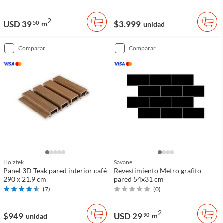
2
USD 39
$3.999
50
m
unidad
comparar
comparar
Holztek
Savane
Panel 3D Teak pared interior café
Revestimiento Metro grafito
290 x 21.9 cm
pared 54x31 cm
(
7
)
(
0
)
2
$949
USD 29
90
m
unidad