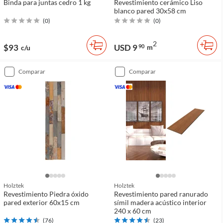
Binda para juntas cedro 1 kg
Revestimiento cerámico Liso
blanco pared 30x58 cm
(
0
)
(
0
)
2
$93
USD 9
90
m
c/u
comparar
comparar
Holztek
Holztek
Revestimiento Piedra óxido
Revestimiento pared ranurado
pared exterior 60x15 cm
símil madera acústico interior
240 x 60 cm
(
76
)
(
23
)