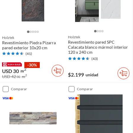
Holztek
Holztek
Revestimiento pared SPC
Revestimiento Piedra Pizarra
Calacata blanco mármol interior
pared exterior 10x20 cm
120 x 240 cm
(
41
)
(
43
)
-30%
2
USD 30
m
$2.199
unidad
2
USD 42
m
90
comparar
comparar