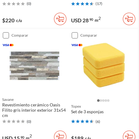
(
0
)
(
17
)
2
$220
USD 28
90
m
c/u
comparar
comparar
Savane
Revestimiento cerámico Oasis
Topex
Filito gris interior exterior 31x54
Set de 3 esponjas
cm
(
0
)
(
6
)
2
USD 15
$189
90
m
c/u