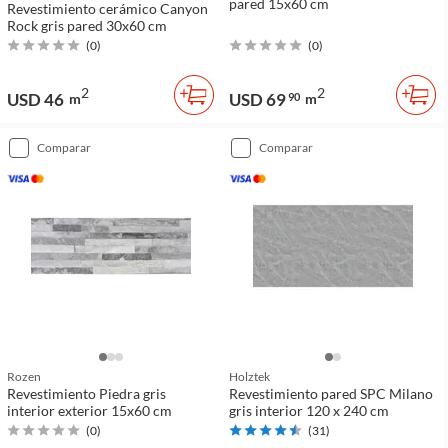
pared 15x60 cm
Revestimiento cerámico Canyon
Rock gris pared 30x60 cm
(
0
)
(
0
)
2
2
USD 46
USD 69
m
90
m
comparar
comparar
Rozen
Holztek
Revestimiento Piedra gris
Revestimiento pared SPC Milano
interior exterior 15x60 cm
gris interior 120 x 240 cm
(
0
)
(
31
)