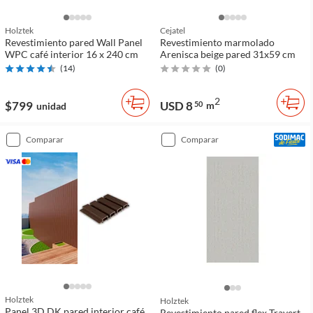
Holztek
Cejatel
Revestimiento pared Wall Panel
Revestimiento marmolado
WPC café interior 16 x 240 cm
Arenisca beige pared 31x59 cm
(
14
)
(
0
)
2
$799
USD 8
50
m
unidad
comparar
comparar
Holztek
Holztek
Panel 3D DK pared interior café
Revestimiento pared flex Travert