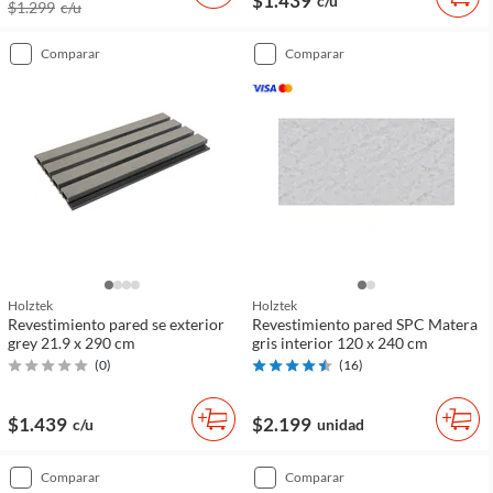
$1.439
c/u
$1.299
c/u
comparar
comparar
Holztek
Holztek
Revestimiento pared se exterior
Revestimiento pared SPC Matera
grey 21.9 x 290 cm
gris interior 120 x 240 cm
(
0
)
(
16
)
$1.439
$2.199
c/u
unidad
comparar
comparar