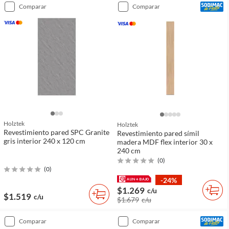
comparar
comparar
Holztek
Holztek
Revestimiento pared SPC Granite
Revestimiento pared símil
gris interior 240 x 120 cm
madera MDF flex interior 30 x
240 cm
(
0
)
(
0
)
-24%
$1.269
c/u
$1.519
c/u
$1.679
c/u
comparar
comparar