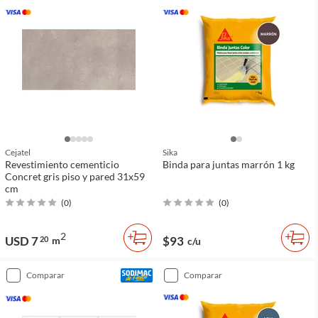
Cejatel
Sika
Revestimiento cementicio
Binda para juntas marrón 1 kg
Concret gris piso y pared 31x59
cm
(
0
)
(
0
)
2
USD 7
$93
20
m
c/u
comparar
comparar