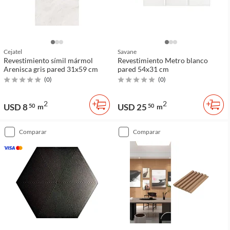
Cejatel
Savane
Revestimiento símil mármol
Revestimiento Metro blanco
Arenisca gris pared 31x59 cm
pared 54x31 cm
(
0
)
(
0
)
2
2
USD 8
USD 25
50
m
50
m
comparar
comparar