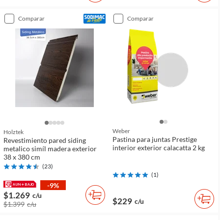
comparar
comparar
Weber
Holztek
Pastina para juntas Prestige
Revestimiento pared siding
interior exterior calacatta 2 kg
metalico simíl madera exterior
38 x 380 cm
(
23
)
(
1
)
-9%
$1.269
c/u
$229
c/u
$1.399
c/u