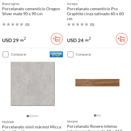
Biancogres
Incepa
Porcelanato cementicio Oregon
Porcelanato cementicio Pro
Silver mate 90 x 90 cm
Graphite cinza satinado 60 x 60
cm
(
0
)
(
0
)
2
2
USD 29
USD 24
m
m
comparar
comparar
Savane
Holztek
Porcelanato Rovere intenso
Porcelanato símil mármol Micca