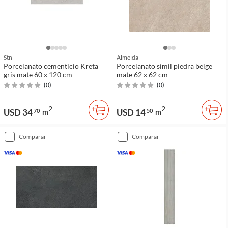
Stn
Almeida
Porcelanato cementicio Kreta
Porcelanato símil piedra beige
gris mate 60 x 120 cm
mate 62 x 62 cm
(
0
)
(
0
)
2
2
USD 34
USD 14
70
m
50
m
comparar
comparar