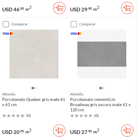
2
2
USD 46
USD 29
90
m
90
m
comparar
comparar
Almeida
Almeida
Porcelanato Quebec gris mate 61
Porcelanato cementicio
x 61 cm
Broadway gris oscuro mate 61 x
120 cm
(
0
)
(
0
)
2
2
USD 20
USD 27
90
m
90
m