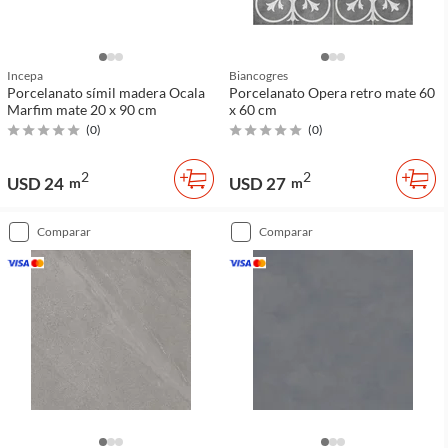
Incepa
Biancogres
Porcelanato símil madera Ocala
Porcelanato Opera retro mate 60
Marfim mate 20 x 90 cm
x 60 cm
(
0
)
(
0
)
2
2
USD 24
USD 27
m
m
comparar
comparar