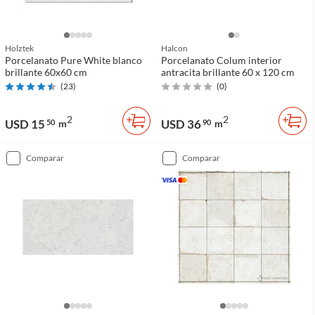
Holztek
Halcon
Porcelanato Pure White blanco
Porcelanato Colum interior
brillante 60x60 cm
antracita brillante 60 x 120 cm
(
23
)
(
0
)
2
2
USD 15
USD 36
50
m
90
m
comparar
comparar