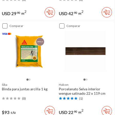
2
2
USD 29
USD 42
90
m
90
m
comparar
comparar
Sika
Halcon
Binda para juntas arcilla 1 kg
Porcelanato Selva interior
wengue satinado 22 x 119 cm
(
0
)
(
1
)
2
$93
USD 22
90
m
c/u