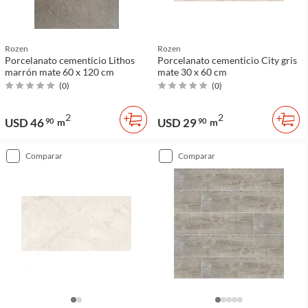
Rozen
Rozen
Porcelanato cementicio Lithos
Porcelanato cementicio City gris
marrón mate 60 x 120 cm
mate 30 x 60 cm
(
0
)
(
0
)
2
2
USD 46
USD 29
90
m
90
m
comparar
comparar