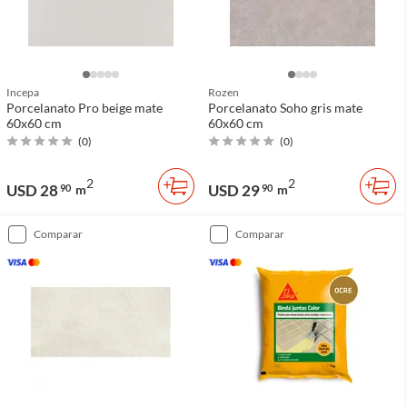
Incepa
Rozen
Porcelanato Pro beige mate
Porcelanato Soho gris mate
60x60 cm
60x60 cm
(
0
)
(
0
)
2
2
USD 28
USD 29
90
m
90
m
comparar
comparar