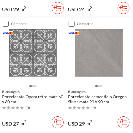
2
2
USD 29
USD 24
m
m
comparar
comparar
Biancogres
Biancogres
Porcelanato Opera retro mate 60
Porcelanato cementicio Oregon
x 60 cm
Silver mate 90 x 90 cm
(
0
)
(
0
)
2
2
USD 27
USD 29
m
m