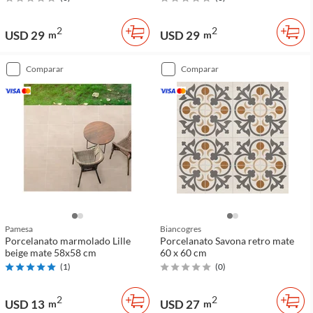
2
2
USD 29
USD 29
m
m
comparar
comparar
Pamesa
Biancogres
Porcelanato marmolado Lille
Porcelanato Savona retro mate
beige mate 58x58 cm
60 x 60 cm
(
1
)
(
0
)
2
2
USD 13
USD 27
m
m