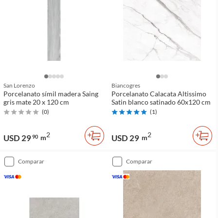
San Lorenzo
Biancogres
Porcelanato símil madera Saing
Porcelanato Calacata Altissimo
gris mate 20 x 120 cm
Satin blanco satinado 60x120 cm
(
0
)
(
1
)
2
2
USD 29
USD 29
90
m
m
comparar
comparar