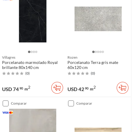
Villagres
Rozen
Porcelanato marmolado Royal
Porcelanato Terra gris mate
brillante 80x140 cm
60x120 cm
(
0
)
(
0
)
2
2
USD 74
USD 42
90
m
90
m
comparar
comparar