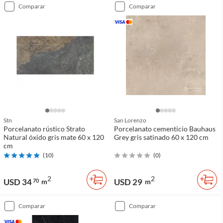
comparar
comparar
Stn
San Lorenzo
Porcelanato rústico Strato
Porcelanato cementicio Bauhaus
Natural óxido gris mate 60 x 120
Grey gris satinado 60 x 120 cm
cm
(
10
)
(
0
)
2
2
USD 34
USD 29
70
m
m
comparar
comparar