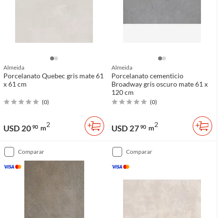
Almeida
Almeida
Porcelanato Quebec gris mate 61
Porcelanato cementicio
x 61 cm
Broadway gris oscuro mate 61 x
120 cm
(
0
)
(
0
)
2
2
USD 20
USD 27
90
m
90
m
comparar
comparar