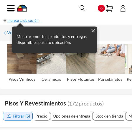
0
Ingresa tu ubicación
Volver
Mostraremos los productos y entregas
disponibles para tu ubicación.
Pisos Viní­licos
Cerámicas
Pisos Flotantes
Porcelanatos
Re
Pisos Y Revestimientos
(
172
productos
)
Filtrar
(5)
Precio
Opciones de entrega
Stock en tienda
M