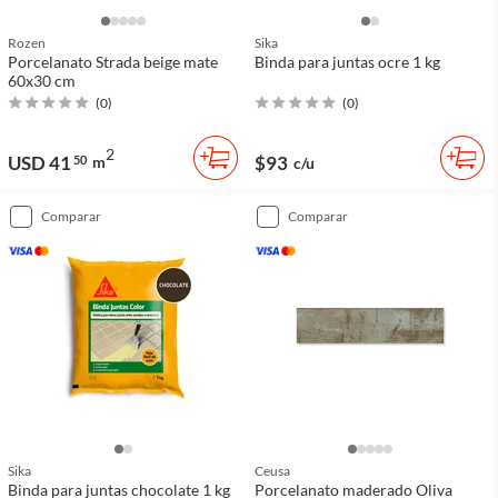
Rozen
Sika
Porcelanato Strada beige mate
Binda para juntas ocre 1 kg
60x30 cm
(
0
)
(
0
)
2
USD 41
$93
50
m
c/u
comparar
comparar
Sika
Ceusa
Binda para juntas chocolate 1 kg
Porcelanato maderado Oliva