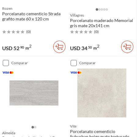
Rozen
Porcelanato cementicio Strada
Villagres
grafito mate 60 x 120 cm
Porcelanato maderado Memorial
gris mate 20x141 cm
(
0
)
(
0
)
2
2
USD 52
USD 34
90
m
50
m
comparar
comparar
Vite
Porcelanato cementicio
Almeida
Suburban beige mate texturado