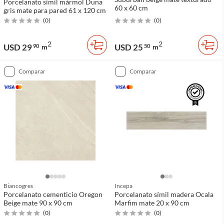
Porcelanato símil mármol Duna
60 x 60 cm
gris mate para pared 61 x 120 cm
(
0
)
(
0
)
2
2
USD 29
USD 25
90
m
50
m
comparar
comparar
Biancogres
Incepa
Porcelanato cementicio Oregon
Porcelanato símil madera Ocala
Beige mate 90 x 90 cm
Marfim mate 20 x 90 cm
(
0
)
(
0
)