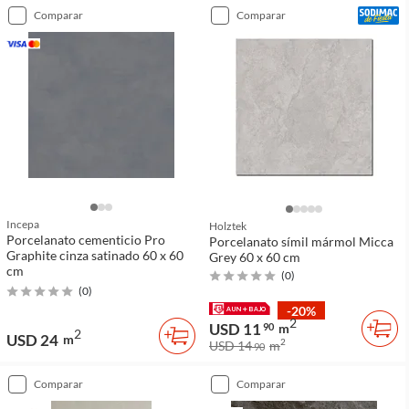
comparar
comparar
Incepa
Holztek
Porcelanato cementicio Pro
Porcelanato símil mármol Micca
Graphite cinza satinado 60 x 60
Grey 60 x 60 cm
cm
(
0
)
(
0
)
-20%
2
USD 11
90
m
2
USD 24
m
2
USD 14
m
90
comparar
comparar