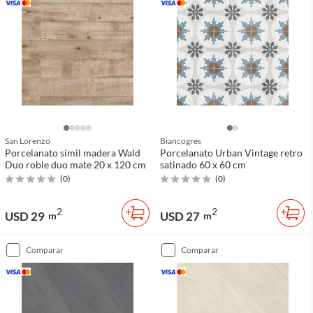
San Lorenzo
Biancogres
Porcelanato símil madera Wald
Porcelanato Urban Vintage retro
Duo roble duo mate 20 x 120 cm
satinado 60 x 60 cm
(
0
)
(
0
)
2
2
USD 29
USD 27
m
m
comparar
comparar