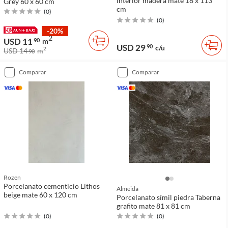
interior madera mate 18 x 113
Grey 60 x 60 cm
cm
(
0
)
(
0
)
-20%
2
USD 11
90
m
USD 29
90
c/u
2
USD 14
m
90
comparar
comparar
Rozen
Porcelanato cementicio Lithos
Almeida
beige mate 60 x 120 cm
Porcelanato símil piedra Taberna
grafito mate 81 x 81 cm
(
0
)
(
0
)