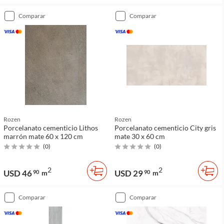
comparar
comparar
Rozen
Rozen
Porcelanato cementicio Lithos
Porcelanato cementicio City gris
marrón mate 60 x 120 cm
mate 30 x 60 cm
(
0
)
(
0
)
2
2
USD 46
USD 29
90
m
90
m
comparar
comparar