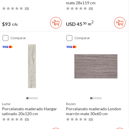
mate 28x119 cm
(
0
)
(
0
)
2
$93
USD 45
50
m
c/u
comparar
comparar
Lume
Rozen
Porcelanato maderado Hangar
Porcelanato maderado London
satinado 20x120 cm
marrón mate 30x60 cm
(
0
)
(
0
)