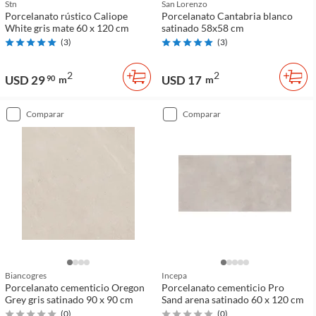
Stn
San Lorenzo
Porcelanato rústico Caliope
Porcelanato Cantabria blanco
White gris mate 60 x 120 cm
satinado 58x58 cm
(
3
)
(
3
)
2
2
USD 29
USD 17
90
m
m
comparar
comparar
Biancogres
Incepa
Porcelanato cementicio Oregon
Porcelanato cementicio Pro
Grey gris satinado 90 x 90 cm
Sand arena satinado 60 x 120 cm
(
0
)
(
0
)