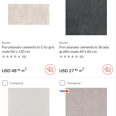
Rozen
Rozen
Porcelanato cementicio City gris
Porcelanato cementicio Strada
mate 60 x 120 cm
grafito mate 60 x 60 cm
(
0
)
(
0
)
2
2
USD 48
USD 27
50
m
90
m
comparar
comparar