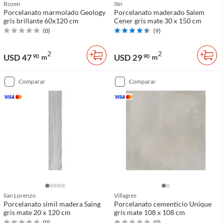
Rozen
Stn
Porcelanato marmolado Geology
Porcelanato maderado Salem
gris brillante 60x120 cm
Cener gris mate 30 x 150 cm
(
0
)
(
9
)
2
2
USD 47
USD 29
90
m
90
m
comparar
comparar
San Lorenzo
Villagres
Porcelanato símil madera Saing
Porcelanato cementicio Unique
gris mate 20 x 120 cm
gris mate 108 x 108 cm
(
0
)
(
0
)