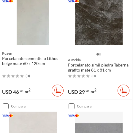
Rozen
Porcelanato cementicio Lithos
Almeida
beige mate 60 x 120 cm
Porcelanato símil piedra Taberna
grafito mate 81 x 81 cm
(
0
)
(
0
)
2
2
USD 46
USD 29
90
m
90
m
comparar
comparar