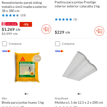
Pastina para juntas Prestige
Revestimiento pared siding
interior exterior calacatta 2 kg
metalico simíl madera exterior
38 x 380 cm
(
23
)
(
1
)
-9%
$1.269
c/u
$229
c/u
$1.399
c/u
comparar
comparar
Sika
Arquifoam
Binda para juntas hueso 1 kg
Moldura L 5 de 12,5 x 2 x 200 cm