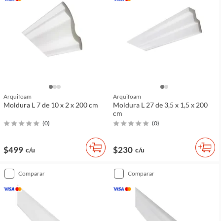
Arquifoam
Arquifoam
Moldura L 7 de 10 x 2 x 200 cm
Moldura L 27 de 3,5 x 1,5 x 200
cm
(
0
)
(
0
)
$499
$230
c/u
c/u
comparar
comparar