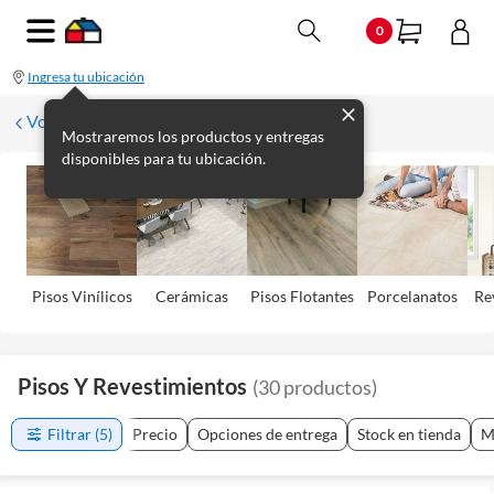
0
Ingresa tu ubicación
Volver
Mostraremos los productos y entregas
disponibles para tu ubicación.
Pisos Viní­licos
Cerámicas
Pisos Flotantes
Porcelanatos
Re
Pisos Y Revestimientos
(
30
productos
)
Filtrar
(5)
Precio
Opciones de entrega
Stock en tienda
M