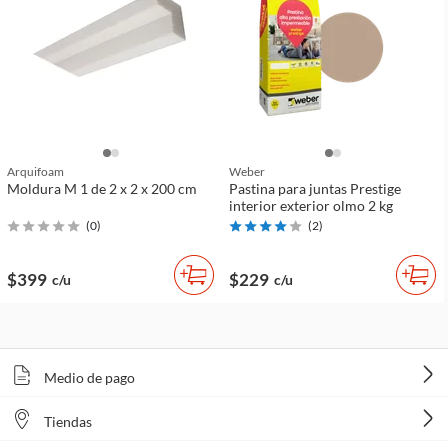
Arquifoam
Weber
Moldura M 1 de 2 x 2 x 200 cm
Pastina para juntas Prestige
interior exterior olmo 2 kg
(
0
)
(
2
)
$399
$229
c/u
c/u
Medio de pago
Tiendas