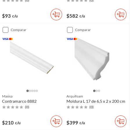
(
0
)
(
0
)
$93
$582
c/u
c/u
comparar
comparar
Masisa
Arquifoam
Contramarco 8882
Moldura L 17 de 6,5 x 2 x 200 cm
(
0
)
(
0
)
$210
$399
c/u
c/u