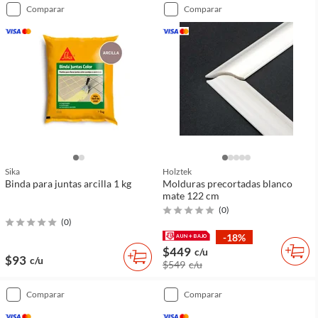
comparar
comparar
Sika
Holztek
Binda para juntas arcilla 1 kg
Molduras precortadas blanco
mate 122 cm
(
0
)
(
0
)
-18%
$449
c/u
$93
c/u
$549
c/u
comparar
comparar