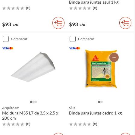
Binda para juntas azul 1 kg
(
0
)
(
0
)
$93
$93
c/u
c/u
comparar
comparar
Arquifoam
Sika
Moldura M35 L7 de 3,5 x 2,5 x
Binda para juntas cedro 1 kg
200 cm
(
0
)
(
0
)