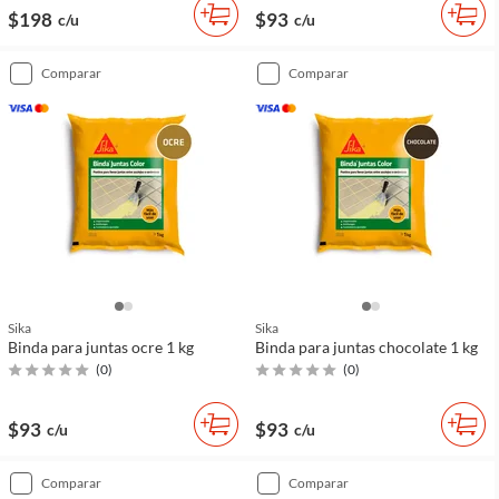
$198
$93
c/u
c/u
comparar
comparar
Sika
Sika
Binda para juntas ocre 1 kg
Binda para juntas chocolate 1 kg
(
0
)
(
0
)
$93
$93
c/u
c/u
comparar
comparar