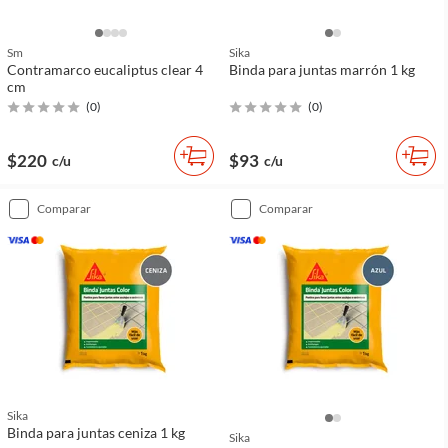
Sm
Sika
Contramarco eucaliptus clear 4
Binda para juntas marrón 1 kg
cm
(
0
)
(
0
)
$220
$93
c/u
c/u
comparar
comparar
Sika
Binda para juntas ceniza 1 kg
Sika