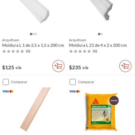
Arquifoam
Arquifoam
Moldura L 1 de 2,5 x 1,5 x 200 cm
Moldura L 21 de 4 x 2 x 200 cm
(
0
)
(
0
)
$125
$235
c/u
c/u
comparar
comparar