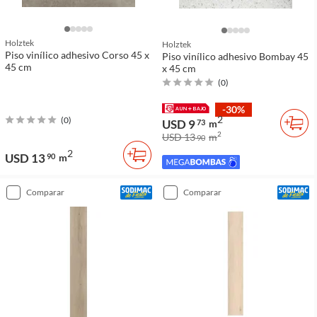
Holztek
Holztek
Piso vinílico adhesivo Corso 45 x
Piso vinílico adhesivo Bombay 45
45 cm
x 45 cm
(
0
)
-30%
2
(
0
)
USD 9
73
m
2
USD 13
m
90
2
USD 13
90
m
comparar
comparar