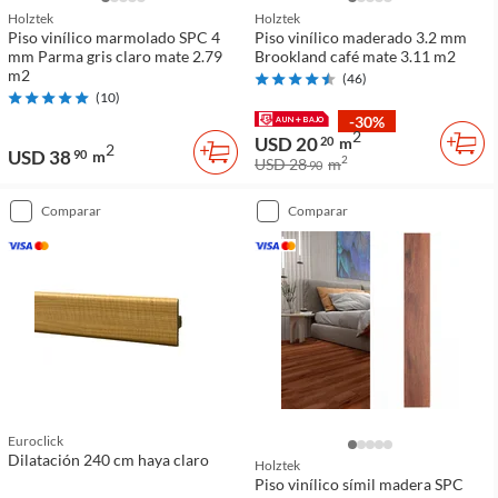
Holztek
Holztek
Piso vinílico marmolado SPC 4
Piso vinílico maderado 3.2 mm
mm Parma gris claro mate 2.79
Brookland café mate 3.11 m2
m2
(
46
)
(
10
)
-30%
2
USD 20
20
m
2
USD 38
90
m
2
USD 28
m
90
comparar
comparar
Euroclick
Dilatación 240 cm haya claro
Holztek
Piso vinílico símil madera SPC