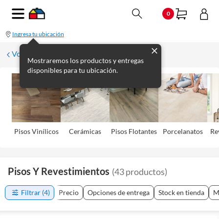
0
Ingresa tu ubicación
Volver
Mostraremos los productos y entregas
disponibles para tu ubicación.
Pisos Viní­licos
Cerámicas
Pisos Flotantes
Porcelanatos
Re
Pisos Y Revestimientos
(
43
productos
)
Filtrar
(4)
Precio
Opciones de entrega
Stock en tienda
M