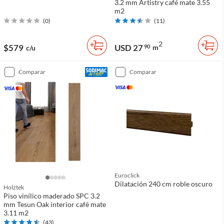
3.2 mm Artistry café mate 3.55
m2
(
0
)
(
11
)
2
$579
USD 27
90
m
c/u
comparar
comparar
Euroclick
Dilatación 240 cm roble oscuro
Holztek
Piso vinílico maderado SPC 3.2
mm Tesun Oak interior café mate
3.11 m2
(
43
)