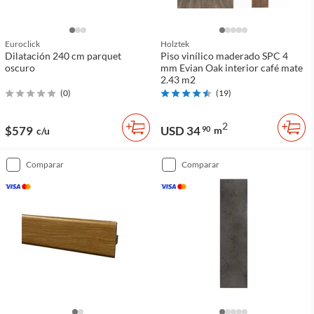
Euroclick
Holztek
Dilatación 240 cm parquet
Piso vinílico maderado SPC 4
oscuro
mm Evian Oak interior café mate
2.43 m2
(
0
)
(
19
)
2
$579
USD 34
90
m
c/u
comparar
comparar