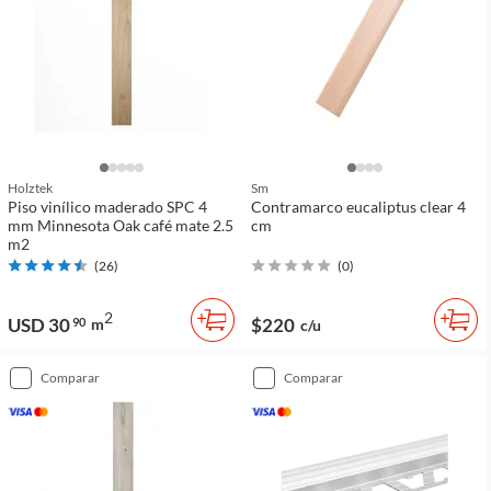
Holztek
Sm
Piso vinílico maderado SPC 4
Contramarco eucaliptus clear 4
mm Minnesota Oak café mate 2.5
cm
m2
(
26
)
(
0
)
2
USD 30
$220
90
m
c/u
comparar
comparar