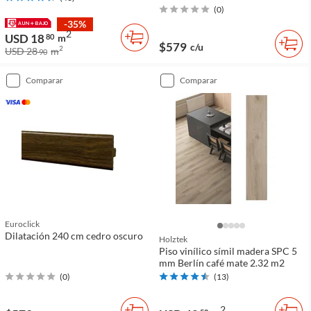
(
0
)
-35%
2
USD 18
80
m
$579
c/u
2
USD 28
m
90
comparar
comparar
Euroclick
Dilatación 240 cm cedro oscuro
Holztek
Piso vinílico símil madera SPC 5
mm Berlín café mate 2.32 m2
(
0
)
(
13
)
2