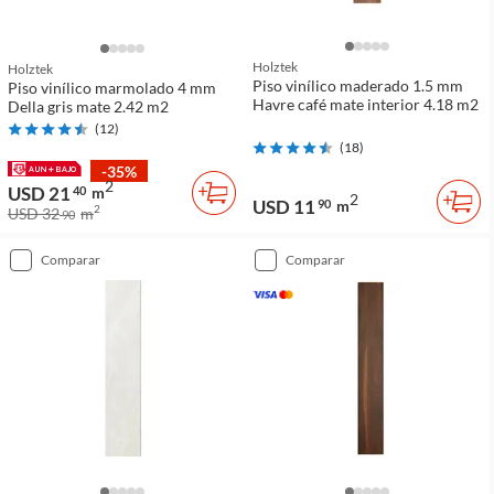
Holztek
Holztek
Piso vinílico maderado 1.5 mm
Piso vinílico marmolado 4 mm
Havre café mate interior 4.18 m2
Della gris mate 2.42 m2
(
12
)
(
18
)
-35%
2
USD 21
40
m
2
USD 11
90
m
2
USD 32
m
90
comparar
comparar