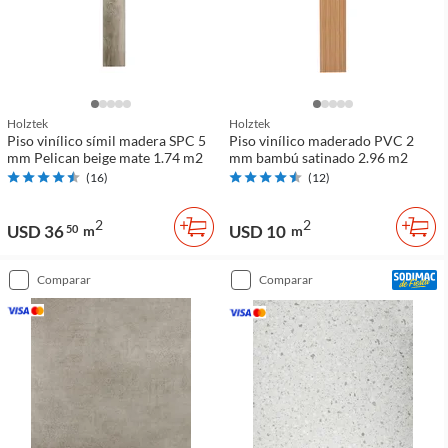
Holztek
Holztek
Piso vinílico símil madera SPC 5
Piso vinílico maderado PVC 2
mm Pelican beige mate 1.74 m2
mm bambú satinado 2.96 m2
(
16
)
(
12
)
2
2
USD 36
USD 10
50
m
m
comparar
comparar