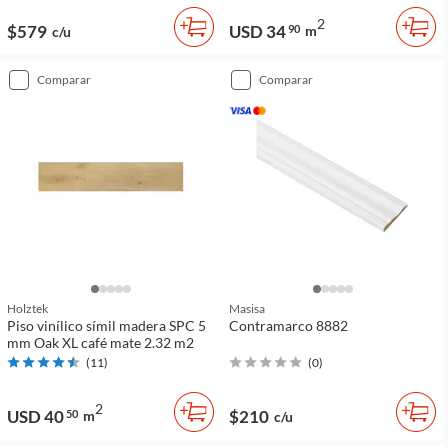
2
$579
USD 34
90
m
c/u
comparar
comparar
Holztek
Masisa
Piso vinílico símil madera SPC 5
Contramarco 8882
mm Oak XL café mate 2.32 m2
(
11
)
(
0
)
2
USD 40
$210
50
m
c/u