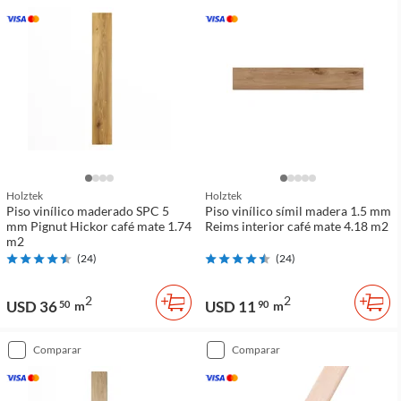
Holztek
Holztek
Piso vinílico maderado SPC 5
Piso vinílico símil madera 1.5 mm
mm Pignut Hickor café mate 1.74
Reims interior café mate 4.18 m2
m2
(
24
)
(
24
)
2
2
USD 36
USD 11
50
m
90
m
comparar
comparar