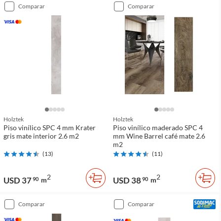
comparar
comparar
Holztek
Holztek
Piso vinílico SPC 4 mm Krater
Piso vinílico maderado SPC 4
gris mate interior 2.6 m2
mm Wine Barrel café mate 2.6
m2
(
13
)
(
11
)
2
2
USD 37
USD 38
90
m
90
m
comparar
comparar