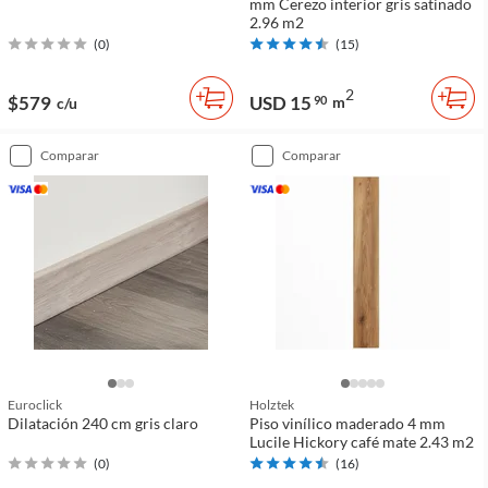
mm Cerezo interior gris satinado
2.96 m2
(
0
)
(
15
)
2
$579
USD 15
90
m
c/u
comparar
comparar
Euroclick
Holztek
Dilatación 240 cm gris claro
Piso vinílico maderado 4 mm
Lucile Hickory café mate 2.43 m2
(
0
)
(
16
)