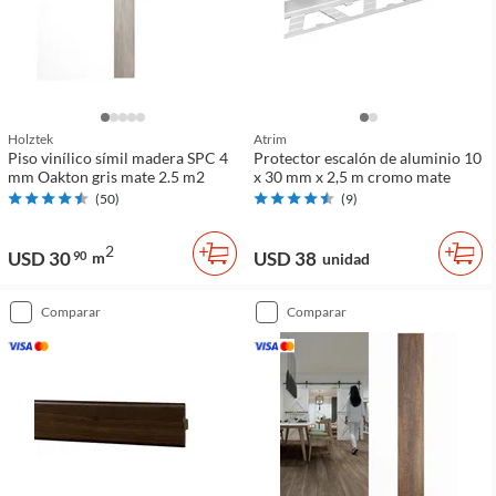
Holztek
Atrim
Piso vinílico símil madera SPC 4
Protector escalón de aluminio 10
mm Oakton gris mate 2.5 m2
x 30 mm x 2,5 m cromo mate
(
50
)
(
9
)
2
USD 30
USD 38
90
m
unidad
comparar
comparar