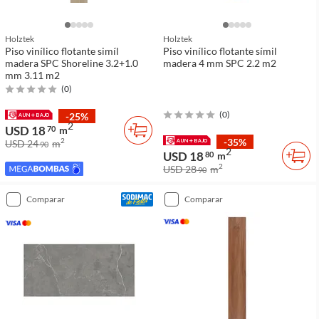
Holztek
Holztek
Piso vinílico flotante simíl
Piso vinílico flotante símil
madera SPC Shoreline 3.2+1.0
madera 4 mm SPC 2.2 m2
mm 3.11 m2
(
0
)
(
0
)
-25%
2
USD 18
70
m
-35%
2
USD 24
m
90
2
USD 18
80
m
2
USD 28
m
90
comparar
comparar