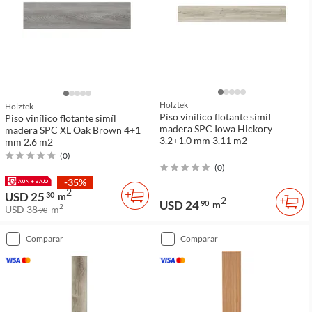
Holztek
Holztek
Piso vinílico flotante simíl
Piso vinílico flotante simíl
madera SPC Iowa Hickory
madera SPC XL Oak Brown 4+1
3.2+1.0 mm 3.11 m2
mm 2.6 m2
(
0
)
(
0
)
-35%
2
USD 25
30
m
2
USD 24
90
m
2
USD 38
m
90
comparar
comparar