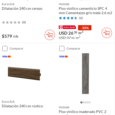
Euroclick
Holztek
Dilatación 240 cm cerezo
Piso vinílico cementicio SPC 4
mm Cementazzo gris mate 2.6 m2
(
6
)
(
0
)
-30%
2
USD 26
50
m
$579
c/u
2
USD 37
m
90
comparar
comparar
Euroclick
Dilatación 240 cm rústico
Holztek
Piso vinílico maderado PVC 2