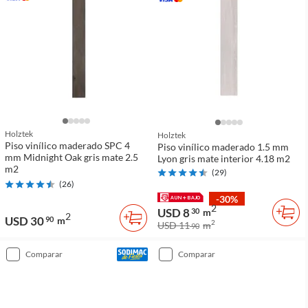
Holztek
Holztek
Piso vinílico maderado SPC 4
Piso vinílico maderado 1.5 mm
mm Midnight Oak gris mate 2.5
Lyon gris mate interior 4.18 m2
m2
(
29
)
(
26
)
-30%
2
USD 8
30
m
2
USD 30
90
m
2
USD 11
m
90
comparar
comparar