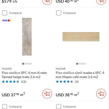
$579
USD 40
50
m
c/u
comparar
comparar
Holztek
Holztek
Piso vinílico SPC 4 mm Krater
Piso vinílico símil madera SPC 4
Tanned beige mate 2.6 m2
mm Maple café mate 2.6 m2
(
12
)
(
5
)
2
2
USD 37
USD 38
90
m
90
m
comparar
comparar