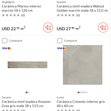
Angelgres
Savane
Cerámica Marmo interior
Cerámica símil madera Walnut
marrón 58 x 120 cm
Golden marrón mate 18 x 113 cm
(
0
)
(
0
)
2
2
USD 22
USD 27
50
m
90
m
comparar
comparar
Savane
Lume
Cerámica símil madera Amazon
Cerámica Cimento interior gris
Grey gris mate 18 x 113 cm
60 x 60 cm
(
0
)
(
0
)