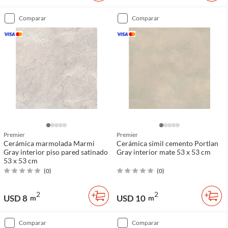
comparar
comparar
Premier
Premier
Cerámica marmolada Marmi
Cerámica símil cemento Portlan
Gray interior piso pared satinado
Gray interior mate 53 x 53 cm
53 x 53 cm
(
0
)
(
0
)
2
2
USD 8
USD 10
m
m
comparar
comparar