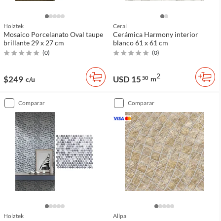
Holztek
Ceral
Mosaico Porcelanato Oval taupe
Cerámica Harmony interior
brillante 29 x 27 cm
blanco 61 x 61 cm
(
0
)
(
0
)
2
$249
USD 15
50
m
c/u
comparar
comparar
Holztek
Allpa