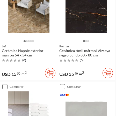
Lef
Pointer
Cerámica Napole exterior
Cerámica símil mármol Vizcaya
marrón 54 x 54 cm
negro pulido 80 x 80 cm
(
0
)
(
0
)
2
2
USD 15
USD 35
50
m
90
m
comparar
comparar