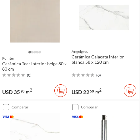
Angelgres
Cerámica Calacata interior
Pointer
blanca 58 x 120 cm
Cerámica Tear interior beige 80 x
80 cm
(
0
)
(
0
)
2
2
USD 35
USD 22
90
m
50
m
comparar
comparar