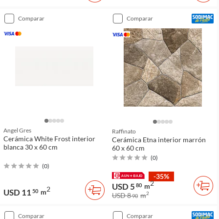
comparar
comparar
Angel Gres
Raffinato
Cerámica White Frost interior
Cerámica Etna interior marrón
blanca 30 x 60 cm
60 x 60 cm
(
0
)
(
0
)
-35%
2
USD 5
80
m
2
USD 11
50
m
2
USD 8
m
90
comparar
comparar