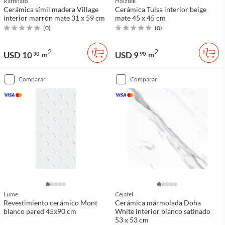
Raffinato
Holztek
Cerámica símil madera Village
Cerámica Tulsa interior beige
interior marrón mate 31 x 59 cm
mate 45 x 45 cm
(
0
)
(
0
)
2
2
USD 10
USD 9
90
m
90
m
comparar
comparar
Lume
Cejatel
Revestimiento cerámico Mont
Cerámica mármolada Doha
blanco pared 45x90 cm
White interior blanco satinado
53 x 53 cm