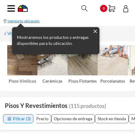
0
Ingresa tu ubicación
Volver
Mostraremos los productos y entregas
disponibles para tu ubicación.
Pisos Viní­licos
Cerámicas
Pisos Flotantes
Porcelanatos
Re
Pisos Y Revestimientos
(
115
productos
)
Filtrar
(3)
Precio
Opciones de entrega
Stock en tienda
M