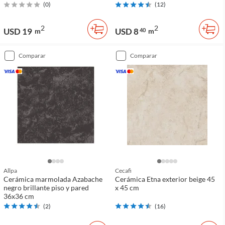
(
0
)
(
12
)
2
2
USD 19
USD 8
m
40
m
comparar
comparar
Allpa
Cecafi
Cerámica marmolada Azabache
Cerámica Etna exterior beige 45
negro brillante piso y pared
x 45 cm
36x36 cm
(
2
)
(
16
)