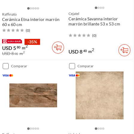
Cejatel
Raffinato
Cerámica Savanna interior
Cerámica Etna interior marrón
marrón brillante 53 x 53 cm
60 x 60 cm
(
0
)
(
0
)
-35%
2
USD 5
80
m
2
USD 8
40
m
2
USD 8
m
90
comparar
comparar