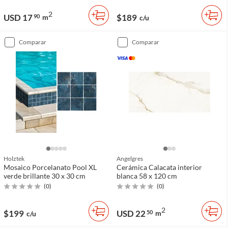
2
USD 17
$189
90
m
c/u
comparar
comparar
Holztek
Angelgres
Mosaico Porcelanato Pool XL
Cerámica Calacata interior
verde brillante 30 x 30 cm
blanca 58 x 120 cm
(
0
)
(
0
)
2
$199
USD 22
50
m
c/u