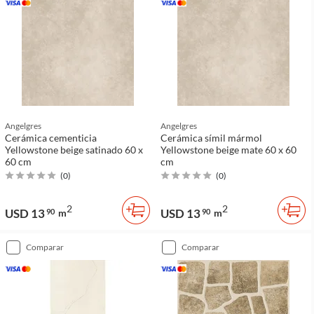
Angelgres
Angelgres
Cerámica cementicia
Cerámica símil mármol
Yellowstone beige satinado 60 x
Yellowstone beige mate 60 x 60
60 cm
cm
(
0
)
(
0
)
2
2
USD 13
USD 13
90
m
90
m
comparar
comparar