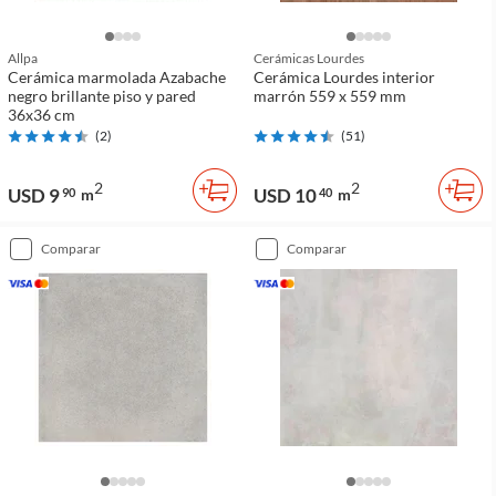
Allpa
Cerámicas Lourdes
Cerámica marmolada Azabache
Cerámica Lourdes interior
negro brillante piso y pared
marrón 559 x 559 mm
36x36 cm
(
2
)
(
51
)
2
2
USD 9
USD 10
90
m
40
m
comparar
comparar