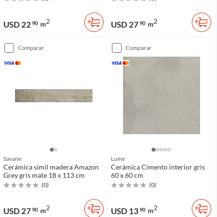
2
2
USD 22
USD 27
90
m
90
m
comparar
comparar
Savane
Lume
Cerámica símil madera Amazon
Cerámica Cimento interior gris
Grey gris mate 18 x 113 cm
60 x 60 cm
(
0
)
(
0
)
2
2
USD 27
USD 13
90
m
90
m