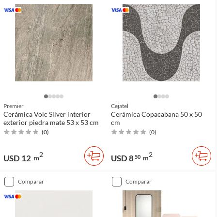
Premier
Cejatel
Cerámica Volc Silver interior
Cerámica Copacabana 50 x 50
exterior piedra mate 53 x 53 cm
cm
(
0
)
(
0
)
2
2
USD 12
USD 8
m
50
m
comparar
comparar