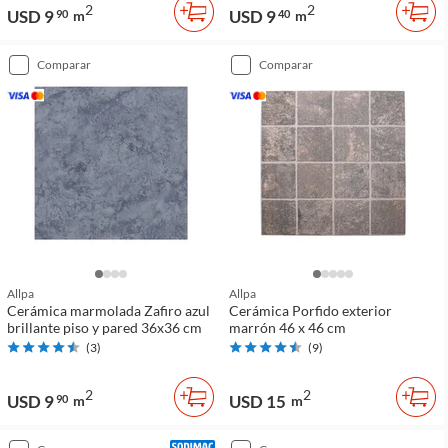
2
2
USD 9
USD 9
90
m
40
m
comparar
comparar
Allpa
Allpa
Cerámica marmolada Zafiro azul
Cerámica Porfido exterior
brillante piso y pared 36x36 cm
marrón 46 x 46 cm
(
3
)
(
9
)
2
2
USD 9
USD 15
90
m
m