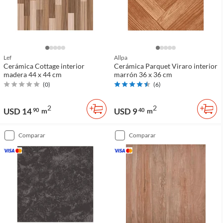
Lef
Allpa
Cerámica Cottage interior
Cerámica Parquet Viraro interior
madera 44 x 44 cm
marrón 36 x 36 cm
(
0
)
(
6
)
2
2
USD 14
USD 9
90
m
40
m
comparar
comparar