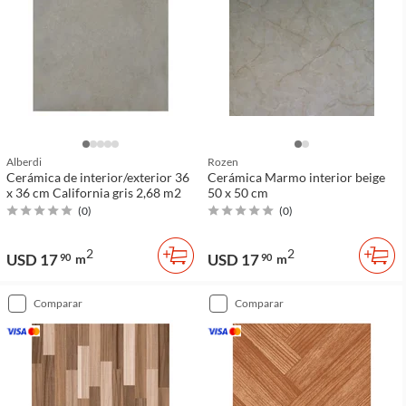
Alberdi
Rozen
Cerámica de interior/exterior 36
Cerámica Marmo interior beige
x 36 cm California gris 2,68 m2
50 x 50 cm
(
0
)
(
0
)
2
2
USD 17
USD 17
90
m
90
m
comparar
comparar