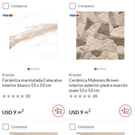
comparar
comparar
Premier
Premier
Cerámica marmolada Calacalux
Cerámica Mykonos Brown
interior blanco 53 x 53 cm
interior exterior piedra marrón
mate 53 x 53 cm
(
0
)
(
0
)
2
2
USD 9
USD 9
m
m
comparar
comparar