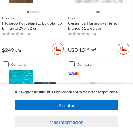
Holztek
Ceral
Mosaico Porcelanato Lux blanco
Cerámica Harmony interior
brillante 29 x 32 cm
blanco 61 x 61 cm
(
0
)
(
0
)
2
$249
USD 15
50
m
c/u
comparar
comparar
Al navegar este sitio utilizamos cookies para mejorar tu experiencia.
Aceptar
Más información
Holztek
Angelgres