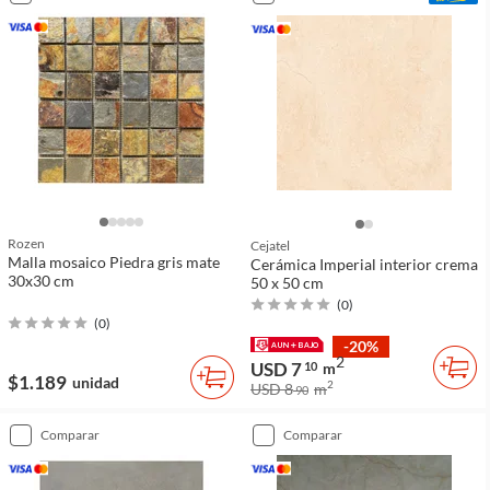
Rozen
Cejatel
Malla mosaico Piedra gris mate
Cerámica Imperial interior crema
30x30 cm
50 x 50 cm
(
0
)
(
0
)
-20%
2
USD 7
10
m
$1.189
unidad
2
USD 8
m
90
comparar
comparar