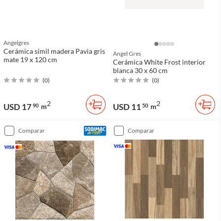
Angelgres
Cerámica símil madera Pavia gris
Angel Gres
mate 19 x 120 cm
Cerámica White Frost interior
blanca 30 x 60 cm
(
0
)
(
0
)
2
2
USD 17
USD 11
90
m
50
m
comparar
comparar