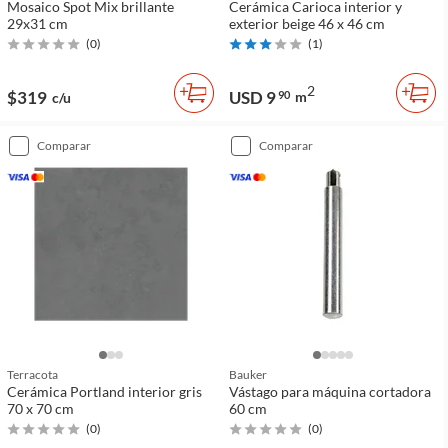
Mosaico Spot Mix brillante
Cerámica Carioca interior y
29x31 cm
exterior beige 46 x 46 cm
(
0
)
(
1
)
2
$319
USD 9
90
m
c/u
comparar
comparar
Terracota
Bauker
Cerámica Portland interior gris
Vástago para máquina cortadora
70 x 70 cm
60 cm
(
0
)
(
0
)