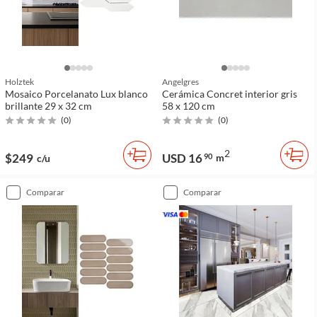
Holztek
Angelgres
Mosaico Porcelanato Lux blanco
Cerámica Concret interior gris
brillante 29 x 32 cm
58 x 120 cm
(
0
)
(
0
)
2
$249
USD 16
90
m
c/u
comparar
comparar