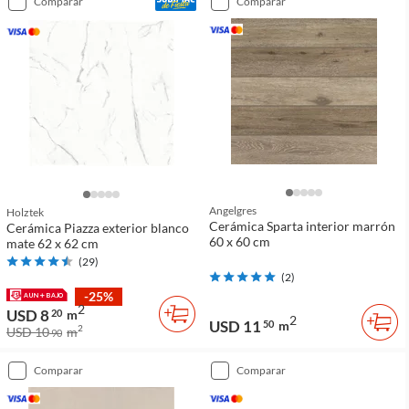
comparar
comparar
Angelgres
Holztek
Cerámica Sparta interior marrón
Cerámica Piazza exterior blanco
60 x 60 cm
mate 62 x 62 cm
(
29
)
(
2
)
-25%
2
USD 8
20
m
2
USD 11
50
m
2
USD 10
m
90
comparar
comparar