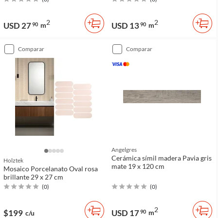
2
2
USD 27
USD 13
90
m
90
m
comparar
comparar
Angelgres
Cerámica símil madera Pavia gris
Holztek
mate 19 x 120 cm
Mosaico Porcelanato Oval rosa
brillante 29 x 27 cm
(
0
)
(
0
)
2
$199
USD 17
90
m
c/u