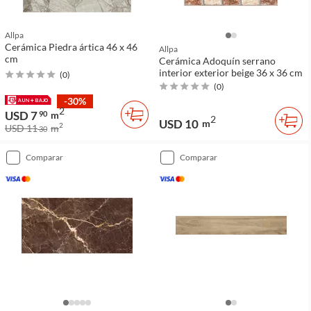
Allpa
Cerámica Piedra ártica 46 x 46
Allpa
cm
Cerámica Adoquín serrano
interior exterior beige 36 x 36 cm
(
0
)
(
0
)
-30%
2
USD 7
90
m
2
USD 10
m
2
USD 11
m
30
comparar
comparar