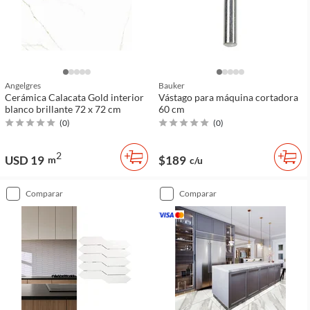
Angelgres
Bauker
Cerámica Calacata Gold interior
Vástago para máquina cortadora
blanco brillante 72 x 72 cm
60 cm
(
0
)
(
0
)
2
USD 19
$189
m
c/u
comparar
comparar