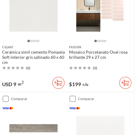
Cejatel
Holztek
Cerámica símil cemento Pompeia
Mosaico Porcelanato Oval rosa
Soft interior gris satinado 60 x 60
brillante 29 x 27 cm
cm
(
0
)
(
0
)
2
USD 9
$199
m
c/u
comparar
comparar