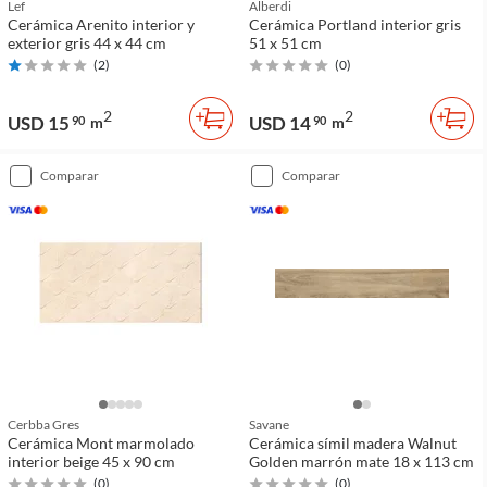
Lef
Alberdi
Cerámica Arenito interior y
Cerámica Portland interior gris
exterior gris 44 x 44 cm
51 x 51 cm
(
2
)
(
0
)
2
2
USD 15
USD 14
90
m
90
m
comparar
comparar
Cerbba Gres
Savane
Cerámica Mont marmolado
Cerámica símil madera Walnut
interior beige 45 x 90 cm
Golden marrón mate 18 x 113 cm
(
0
)
(
0
)