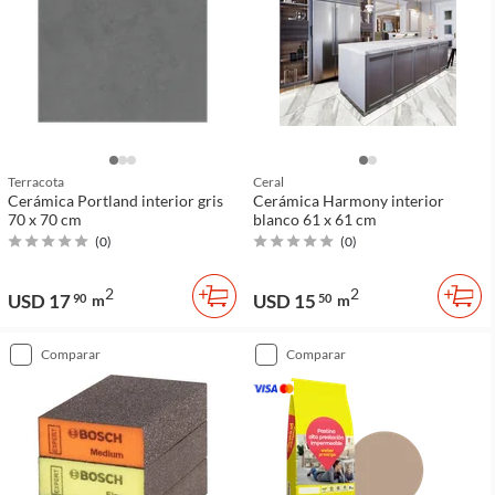
Terracota
Ceral
Cerámica Portland interior gris
Cerámica Harmony interior
70 x 70 cm
blanco 61 x 61 cm
(
0
)
(
0
)
2
2
USD 17
USD 15
90
m
50
m
comparar
comparar