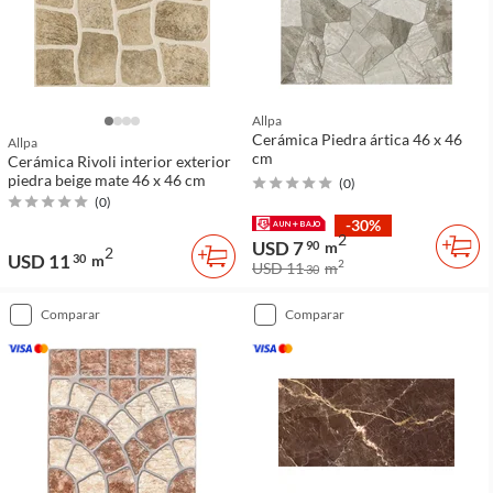
Allpa
Cerámica Piedra ártica 46 x 46
Allpa
cm
Cerámica Rivoli interior exterior
piedra beige mate 46 x 46 cm
(
0
)
(
0
)
-30%
2
USD 7
90
m
2
USD 11
30
m
2
USD 11
m
30
comparar
comparar