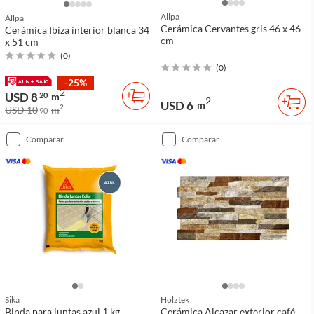
Allpa
Allpa
Cerámica Cervantes gris 46 x 46
Cerámica Ibiza interior blanca 34
cm
x 51 cm
(
0
)
(
0
)
-25%
2
USD 8
20
m
2
USD 6
m
2
USD 10
m
90
comparar
comparar
Sika
Holztek
Binda para juntas azul 1 kg
Cerámica Alcazar exterior café