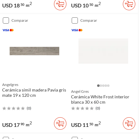
2
2
USD 18
USD 10
50
m
50
m
comparar
comparar
Angelgres
Cerámica símil madera Pavia gris
Angel Gres
mate 19 x 120 cm
Cerámica White Frost interior
blanca 30 x 60 cm
(
0
)
(
0
)
2
2
USD 17
USD 11
90
m
50
m