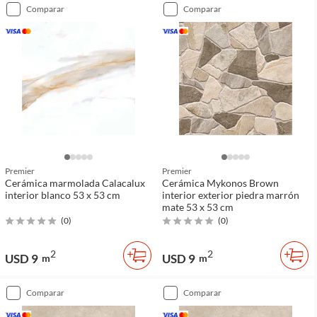
comparar
comparar
Premier
Premier
Cerámica marmolada Calacalux
Cerámica Mykonos Brown
interior blanco 53 x 53 cm
interior exterior piedra marrón
mate 53 x 53 cm
(
0
)
(
0
)
2
2
USD 9
USD 9
m
m
comparar
comparar