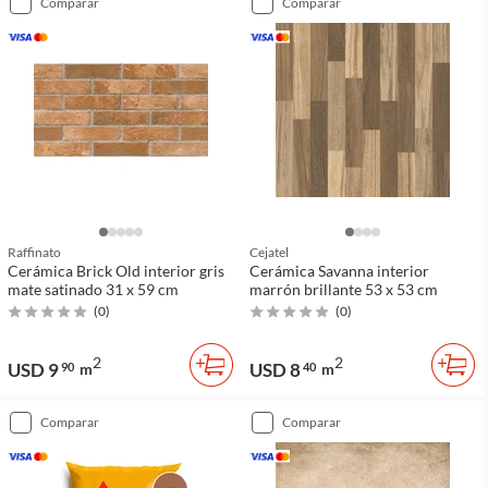
comparar
comparar
Raffinato
Cejatel
Cerámica Brick Old interior gris
Cerámica Savanna interior
mate satinado 31 x 59 cm
marrón brillante 53 x 53 cm
(
0
)
(
0
)
2
2
USD 9
USD 8
90
m
40
m
comparar
comparar