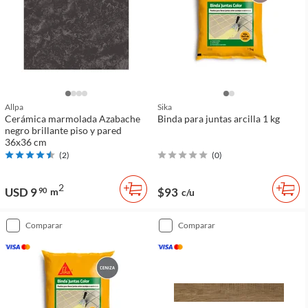
Allpa
Sika
Cerámica marmolada Azabache
Binda para juntas arcilla 1 kg
negro brillante piso y pared
36x36 cm
(
2
)
(
0
)
2
USD 9
$93
90
m
c/u
comparar
comparar