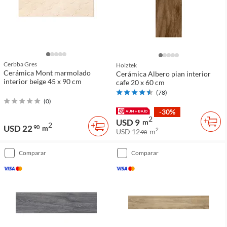
Cerbba Gres
Holztek
Cerámica Mont marmolado
Cerámica Albero pian interior
interior beige 45 x 90 cm
cafe 20 x 60 cm
(
78
)
(
0
)
-30%
2
USD 9
m
2
USD 22
90
m
2
USD 12
m
90
comparar
comparar