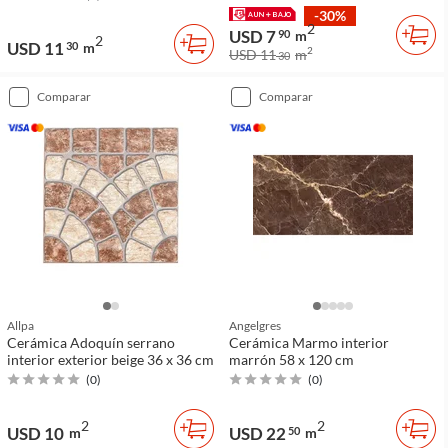
-30%
2
USD 7
90
m
2
USD 11
30
m
2
USD 11
m
30
comparar
comparar
Allpa
Angelgres
Cerámica Adoquín serrano
Cerámica Marmo interior
interior exterior beige 36 x 36 cm
marrón 58 x 120 cm
(
0
)
(
0
)
2
2
USD 10
USD 22
m
50
m