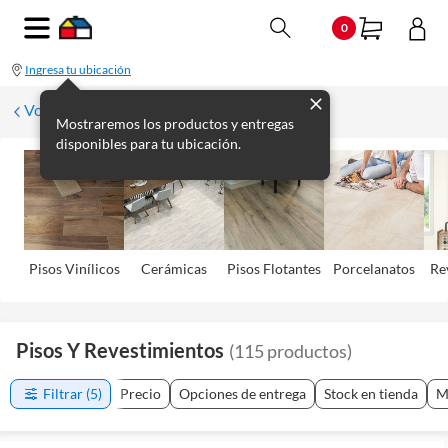
0
Ingresa tu ubicación
Volver
Mostraremos los productos y entregas
disponibles para tu ubicación.
Pisos Viní­licos
Cerámicas
Pisos Flotantes
Porcelanatos
Re
Pisos Y Revestimientos
(
115
productos
)
Filtrar
(5)
Precio
Opciones de entrega
Stock en tienda
M