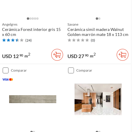
Angelgres
Savane
Cerámica Forest interior gris 15
Cerámica símil madera Walnut
x 60 cm
Golden marrón mate 18 x 113 cm
(
24
)
(
0
)
2
2
USD 12
USD 27
90
m
90
m
comparar
comparar