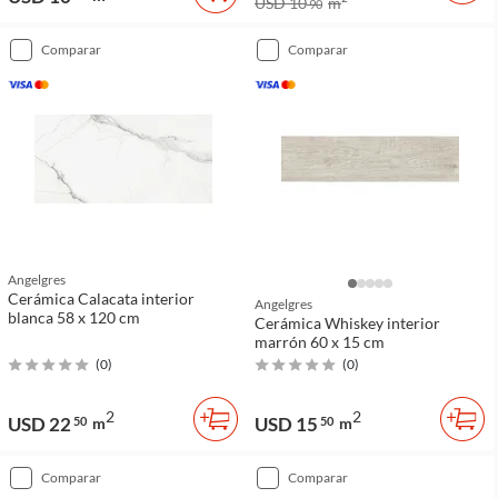
USD 10
m
90
comparar
comparar
Angelgres
Cerámica Calacata interior
Angelgres
blanca 58 x 120 cm
Cerámica Whiskey interior
marrón 60 x 15 cm
(
0
)
(
0
)
2
2
USD 22
USD 15
50
m
50
m
comparar
comparar