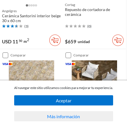
Cortag
Repuesto de cortadora de
Angelgres
cerámica
Cerámica Santorini interior beige
30 x 60 cm
(
3
)
(
0
)
2
USD 11
$659
50
m
unidad
comparar
comparar
Al navegar este sitio utilizamos cookies para mejorar tu experiencia.
Aceptar
Más información
Allpa
Lef
Cerámica Carioca interior y
Cerámica Napole exterior