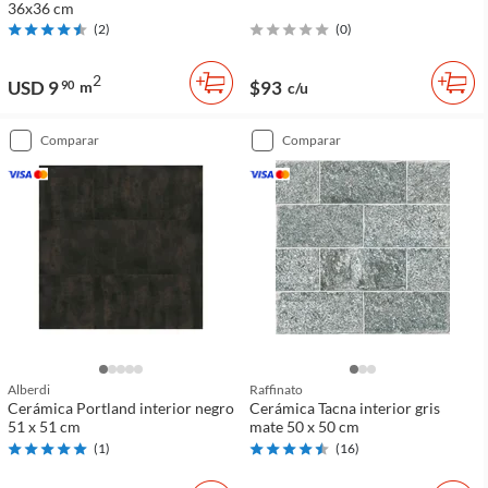
36x36 cm
(
2
)
(
0
)
2
USD 9
$93
90
m
c/u
comparar
comparar
Alberdi
Raffinato
Cerámica Portland interior negro
Cerámica Tacna interior gris
51 x 51 cm
mate 50 x 50 cm
(
1
)
(
16
)