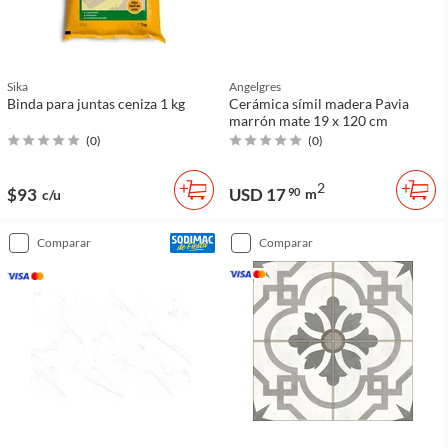
Sika
Angelgres
Binda para juntas ceniza 1 kg
Cerámica símil madera Pavia
marrón mate 19 x 120 cm
(
0
)
(
0
)
2
$93
USD 17
90
m
c/u
comparar
comparar