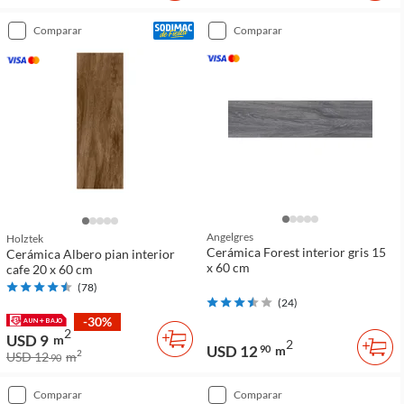
comparar
comparar
Angelgres
Holztek
Cerámica Forest interior gris 15
Cerámica Albero pian interior
x 60 cm
cafe 20 x 60 cm
(
78
)
(
24
)
-30%
2
USD 9
m
2
USD 12
90
m
2
USD 12
m
90
comparar
comparar