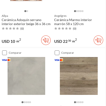
Allpa
Angelgres
Cerámica Adoquín serrano
Cerámica Marmo interior
interior exterior beige 36 x 36 cm
marrón 58 x 120 cm
(
0
)
(
0
)
2
2
USD 10
USD 22
m
50
m
comparar
comparar