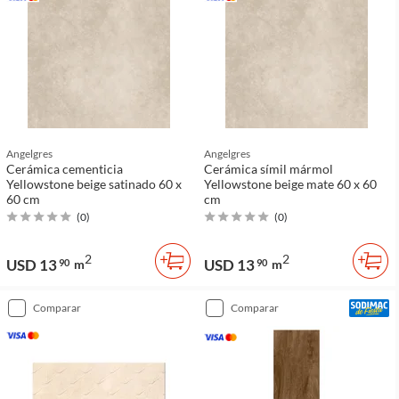
Angelgres
Angelgres
Cerámica cementicia
Cerámica símil mármol
Yellowstone beige satinado 60 x
Yellowstone beige mate 60 x 60
60 cm
cm
(
0
)
(
0
)
2
2
USD 13
USD 13
90
m
90
m
comparar
comparar