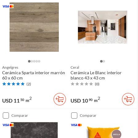
Angelgres
Ceral
Cerámica Sparta interior marrón
Cerámica Le Blanc interior
60 x 60 cm
blanco 43 x 43 cm
(
2
)
(
0
)
2
2
USD 11
USD 10
50
m
90
m
comparar
comparar