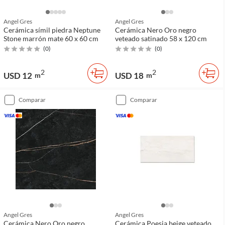
Angel Gres
Angel Gres
Cerámica símil piedra Neptune
Cerámica Nero Oro negro
Stone marrón mate 60 x 60 cm
veteado satinado 58 x 120 cm
(
0
)
(
0
)
2
2
USD 12
USD 18
m
m
comparar
comparar
Angel Gres
Angel Gres
Cerámica Nero Oro negro
Cerámica Poesia beige veteado