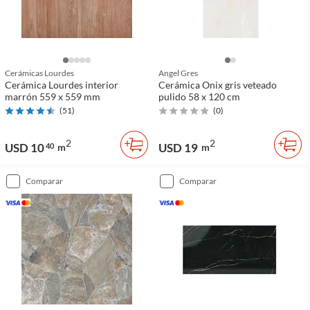
Cerámicas Lourdes
Angel Gres
Cerámica Lourdes interior
Cerámica Onix gris veteado
marrón 559 x 559 mm
pulido 58 x 120 cm
(
51
)
(
0
)
2
2
USD 10
USD 19
40
m
m
comparar
comparar