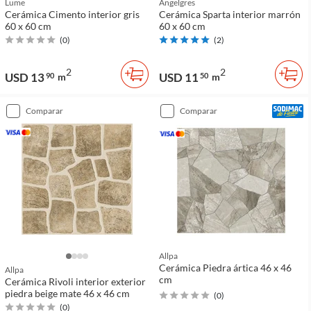
Lume
Angelgres
Cerámica Cimento interior gris
Cerámica Sparta interior marrón
60 x 60 cm
60 x 60 cm
(
0
)
(
2
)
2
2
USD 13
USD 11
90
m
50
m
comparar
comparar
Allpa
Cerámica Piedra ártica 46 x 46
Allpa
cm
Cerámica Rivoli interior exterior
piedra beige mate 46 x 46 cm
(
0
)
(
0
)