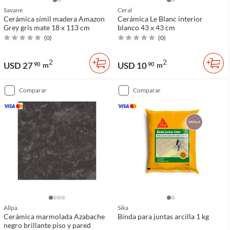
Savane
Ceral
Cerámica símil madera Amazon
Cerámica Le Blanc interior
Grey gris mate 18 x 113 cm
blanco 43 x 43 cm
(
0
)
(
0
)
2
2
USD 27
USD 10
90
m
90
m
comparar
comparar
Allpa
Sika
Cerámica marmolada Azabache
Binda para juntas arcilla 1 kg
negro brillante piso y pared