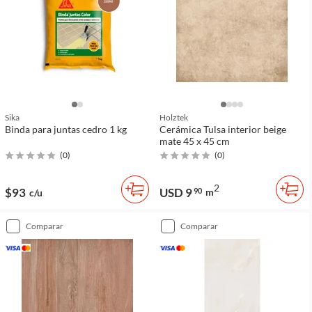
Sika
Holztek
Binda para juntas cedro 1 kg
Cerámica Tulsa interior beige
mate 45 x 45 cm
(
0
)
(
0
)
2
$93
USD 9
90
m
c/u
comparar
comparar