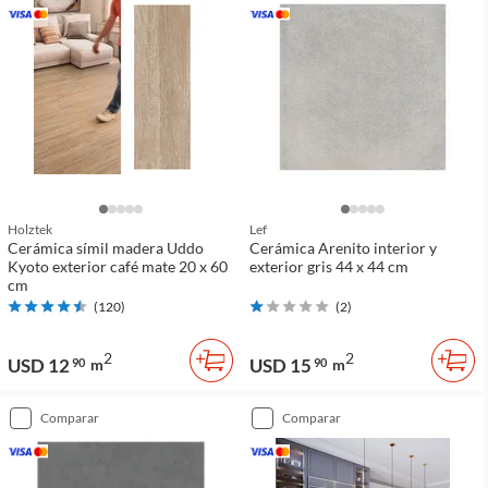
Holztek
Lef
Cerámica símil madera Uddo
Cerámica Arenito interior y
Kyoto exterior café mate 20 x 60
exterior gris 44 x 44 cm
cm
(
120
)
(
2
)
2
2
USD 12
USD 15
90
m
90
m
comparar
comparar