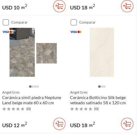
2
2
USD 10
USD 18
m
m
comparar
comparar
Angel Gres
Angel Gres
Cerámica símil piedra Neptune
Cerámica Botticino Silk beige
Land beige mate 60 x 60 cm
veteado satinado 58 x 120 cm
(
0
)
(
0
)
2
2
USD 12
USD 18
m
m