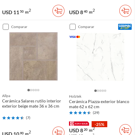
2
2
USD 11
USD 8
50
m
40
m
comparar
comparar
Allpa
Holztek
Cerámica Salares rutilo interior
Cerámica Piazza exterior blanco
exterior beige mate 36 x 36 cm
mate 62 x 62 cm
(
29
)
(
7
)
-25%
2
USD 8
20
m
2
USD 10
90
m
2