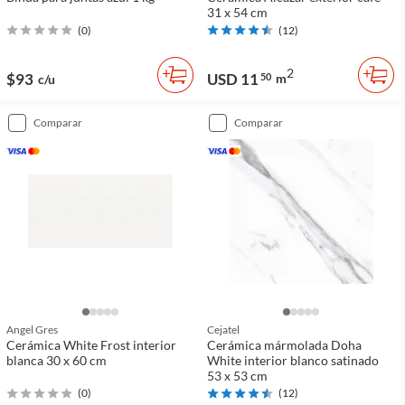
31 x 54 cm
(
0
)
(
12
)
2
$93
USD 11
50
m
c/u
comparar
comparar
Angel Gres
Cejatel
Cerámica White Frost interior
Cerámica mármolada Doha
blanca 30 x 60 cm
White interior blanco satinado
53 x 53 cm
(
0
)
(
12
)