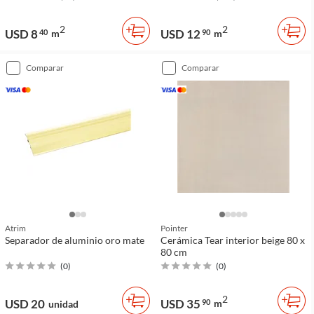
2
2
USD 8
USD 12
40
m
90
m
comparar
comparar
Atrim
Pointer
Separador de aluminio oro mate
Cerámica Tear interior beige 80 x
80 cm
(
0
)
(
0
)
2
USD 20
USD 35
90
m
unidad