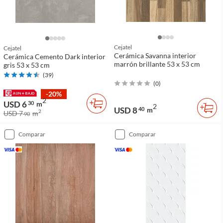
Cejatel
Cejatel
Cerámica Savanna interior
Cerámica Cemento Dark interior
marrón brillante 53 x 53 cm
gris 53 x 53 cm
(
39
)
(
0
)
-20%
2
USD 6
30
m
2
USD 8
40
m
2
USD 7
m
90
comparar
comparar