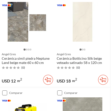
Angel Gres
Angel Gres
Cerámica símil piedra Neptune
Cerámica Botticino Silk beige
Land beige mate 60 x 60 cm
veteado satinado 58 x 120 cm
(
0
)
(
0
)
2
2
USD 12
USD 18
m
m
comparar
comparar