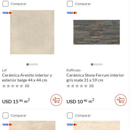
comparar
comparar
Lef
Raffinato
Cerámica Arenito interior y
Cerámica Stone Ferrum interior
exterior beige 44 x 44 cm
gris mate 31 x 59 cm
(
0
)
(
0
)
2
2
USD 15
USD 10
90
m
90
m
comparar
comparar