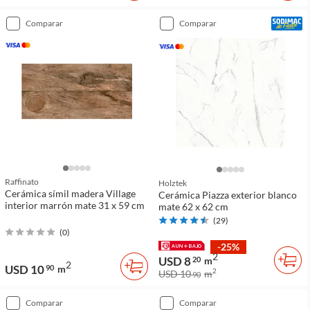
comparar
comparar
Raffinato
Holztek
Cerámica símil madera Village
Cerámica Piazza exterior blanco
interior marrón mate 31 x 59 cm
mate 62 x 62 cm
(
29
)
(
0
)
-25%
2
USD 8
20
m
2
USD 10
90
m
2
USD 10
m
90
comparar
comparar