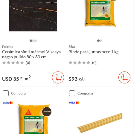
Pointer
Sika
Cerámica símil mármol Vizcaya
Binda para juntas ocre 1 kg
negro pulido 80 x 80 cm
(
0
)
(
0
)
2
USD 35
$93
90
m
c/u
comparar
comparar