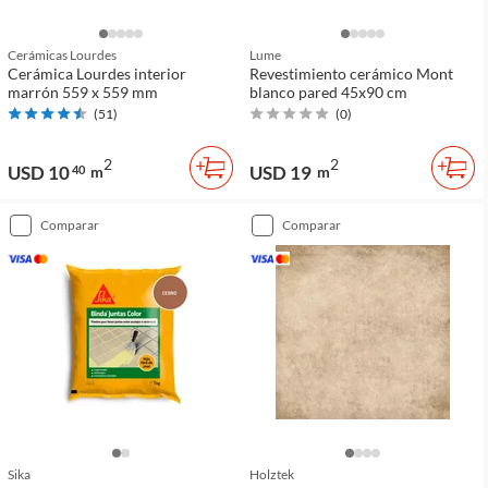
Cerámicas Lourdes
Lume
Cerámica Lourdes interior
Revestimiento cerámico Mont
marrón 559 x 559 mm
blanco pared 45x90 cm
(
51
)
(
0
)
2
2
USD 10
USD 19
40
m
m
comparar
comparar
Sika
Holztek