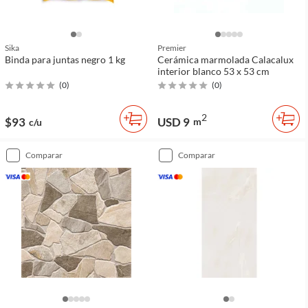
Sika
Premier
Binda para juntas negro 1 kg
Cerámica marmolada Calacalux
interior blanco 53 x 53 cm
(
0
)
(
0
)
2
$93
USD 9
m
c/u
comparar
comparar