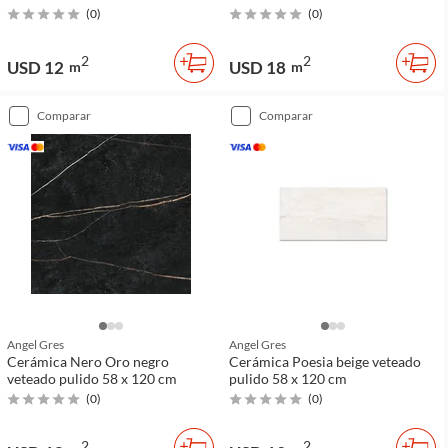
(
0
)
(
0
)
2
2
USD 12
USD 18
m
m
comparar
comparar
Angel Gres
Angel Gres
Cerámica Nero Oro negro
Cerámica Poesia beige veteado
veteado pulido 58 x 120 cm
pulido 58 x 120 cm
(
0
)
(
0
)
2
2