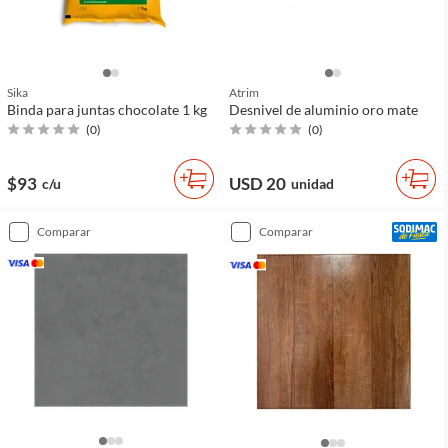
Sika
Atrim
Binda para juntas chocolate 1 kg
Desnivel de aluminio oro mate
(
0
)
(
0
)
$93
USD 20
c/u
unidad
comparar
comparar