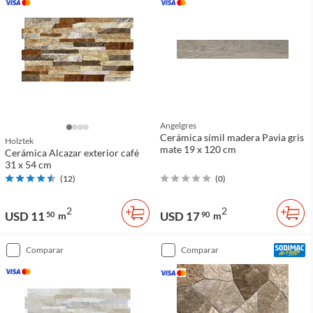
Angelgres
Cerámica símil madera Pavia gris
Holztek
mate 19 x 120 cm
Cerámica Alcazar exterior café
31 x 54 cm
(
12
)
(
0
)
2
2
USD 11
USD 17
50
m
90
m
comparar
comparar