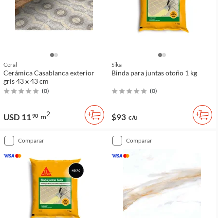
Ceral
Sika
Cerámica Casablanca exterior
Binda para juntas otoño 1 kg
gris 43 x 43 cm
(
0
)
(
0
)
2
USD 11
$93
90
m
c/u
comparar
comparar