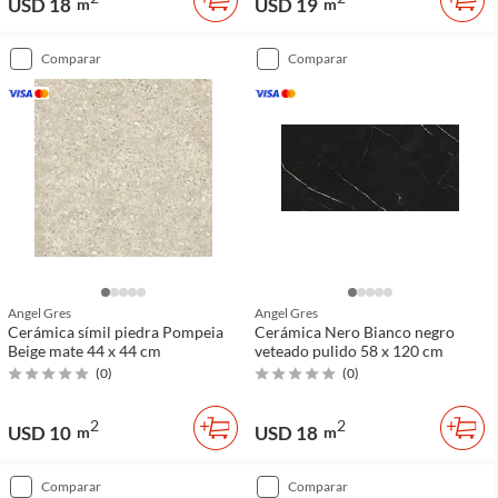
USD 18
USD 19
m
m
comparar
comparar
Angel Gres
Angel Gres
Cerámica símil piedra Pompeia
Cerámica Nero Bianco negro
Beige mate 44 x 44 cm
veteado pulido 58 x 120 cm
(
0
)
(
0
)
2
2
USD 10
USD 18
m
m
comparar
comparar