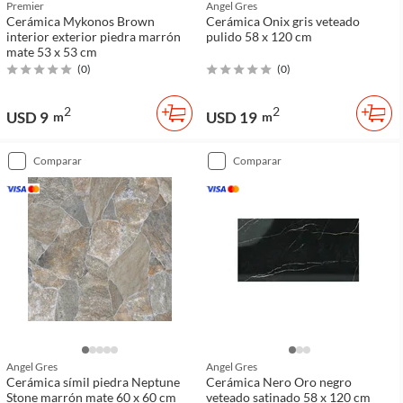
Premier
Angel Gres
Cerámica Mykonos Brown
Cerámica Onix gris veteado
interior exterior piedra marrón
pulido 58 x 120 cm
mate 53 x 53 cm
(
0
)
(
0
)
2
2
USD 9
USD 19
m
m
comparar
comparar
Angel Gres
Angel Gres
Cerámica símil piedra Neptune
Cerámica Nero Oro negro
Stone marrón mate 60 x 60 cm
veteado satinado 58 x 120 cm