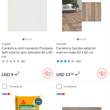
Cejatel
Holztek
Cerámica símil cemento Pompeia
Cerámica Garden exterior
Soft interior gris satinado 60 x 60
marron mate 62 x 62 cm
cm
(
0
)
(
49
)
2
2
USD 9
USD 13
m
50
m
comparar
comparar