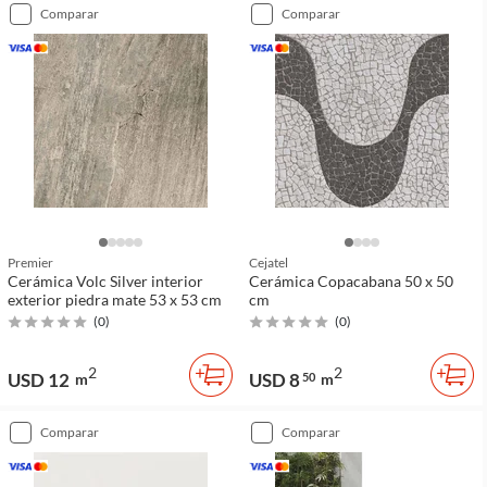
comparar
comparar
Premier
Cejatel
Cerámica Volc Silver interior
Cerámica Copacabana 50 x 50
exterior piedra mate 53 x 53 cm
cm
(
0
)
(
0
)
2
2
USD 12
USD 8
m
50
m
comparar
comparar