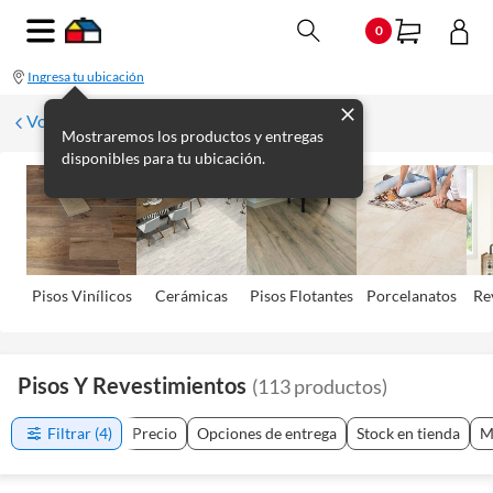
0
Ingresa tu ubicación
Volver
Mostraremos los productos y entregas
disponibles para tu ubicación.
Pisos Viní­licos
Cerámicas
Pisos Flotantes
Porcelanatos
Re
Pisos Y Revestimientos
(
113
productos
)
Filtrar
(4)
Precio
Opciones de entrega
Stock en tienda
M