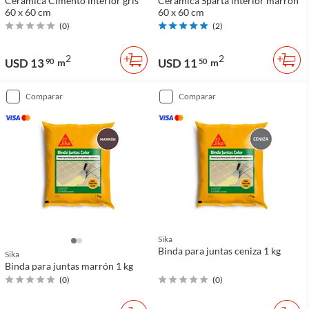
Cerámica Cimento interior gris
Cerámica Sparta interior marrón
60 x 60 cm
60 x 60 cm
(
0
)
(
2
)
2
2
USD 13
USD 11
90
m
50
m
comparar
comparar
Sika
Binda para juntas ceniza 1 kg
Sika
Binda para juntas marrón 1 kg
(
0
)
(
0
)