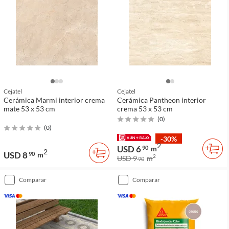
Cejatel
Cejatel
Cerámica Marmi interior crema
Cerámica Pantheon interior
mate 53 x 53 cm
crema 53 x 53 cm
(
0
)
(
0
)
-30%
2
USD 6
90
m
2
USD 8
90
m
2
USD 9
m
90
comparar
comparar