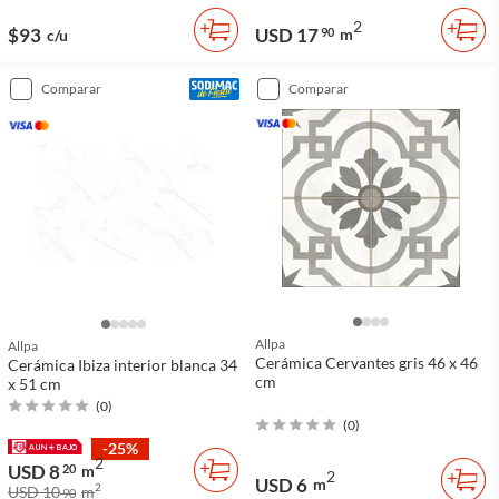
2
$93
USD 17
90
m
c/u
comparar
comparar
Allpa
Allpa
Cerámica Cervantes gris 46 x 46
Cerámica Ibiza interior blanca 34
cm
x 51 cm
(
0
)
(
0
)
-25%
2
USD 8
20
m
2
USD 6
m
2
USD 10
m
90