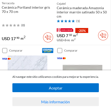
Terracota
Cejatel
Cerámica Portland interior gris
Cerámica maderada Amazonia
70 x 70 cm
interior marrón satinado 50 x 50
cm
(
1
)
(
0
)
-20%
2
USD 7
10
m
2
USD 17
90
m
2
USD 8
m
90
comparar
comparar
Al navegar este sitio utilizamos cookies para mejorar tu experiencia.
Aceptar
Más información
Angelgres
Holztek