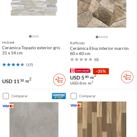
Holztek
Raffinato
Cerámica Topazio exterior gris
Cerámica Etna interior marrón
31 x 54 cm
60 x 60 cm
(
0
)
(
17
)
-35%
2
USD 5
80
m
2
USD 11
50
m
2
USD 8
m
90
comparar
comparar