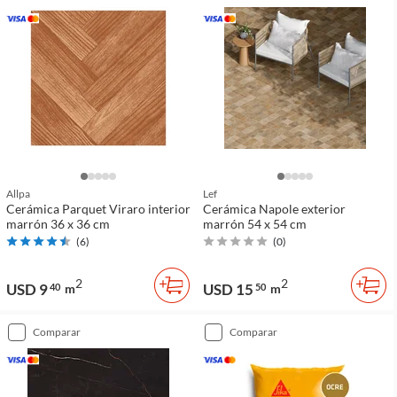
Allpa
Lef
Cerámica Parquet Viraro interior
Cerámica Napole exterior
marrón 36 x 36 cm
marrón 54 x 54 cm
(
6
)
(
0
)
2
2
USD 9
USD 15
40
m
50
m
comparar
comparar