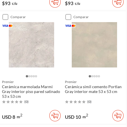
$93
$93
c/u
c/u
comparar
comparar
Premier
Premier
Cerámica marmolada Marmi
Cerámica símil cemento Portlan
Gray interior piso pared satinado
Gray interior mate 53 x 53 cm
53 x 53 cm
(
0
)
(
0
)
2
2
USD 8
USD 10
m
m