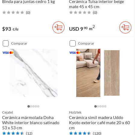
Binda para juntas cedro 1 kg
Cerámica Tulsa interior beige
mate 45 x 45 cm
(
0
)
(
0
)
2
$93
USD 9
90
m
c/u
comparar
comparar
Cejatel
Holztek
Cerámica mármolada Doha
Cerámica símil madera Uddo
White interior blanco satinado
Kyoto exterior café mate 20 x 60
53 x 53 cm
cm
(
12
)
(
120
)