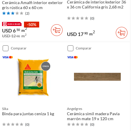
Cerámica de interior/exterior 36
Cerámica Amalfi interior exterior
x 36 cm California gris 2,68 m2
gris rústica 60 x 60 cm
(
2
)
(
0
)
-50%
2
USD 6
50
m
2
USD 17
90
m
2
USD 12
m
90
comparar
comparar
Sika
Angelgres
Binda para juntas ceniza 1 kg
Cerámica símil madera Pavia
marrón mate 19 x 120 cm
(
0
)
(
0
)