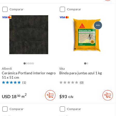
comparar
comparar
Alberdi
Sika
Cerámica Portland interior negro
Binda para juntas azul 1 kg
51 x 51 cm
(
1
)
(
0
)
2
USD 18
$93
50
m
c/u
comparar
comparar