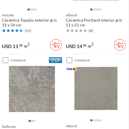
Holztek
Alberdi
Cerámica Topazio exterior gris
Cerámica Portland interior gris
31 x 54 cm
51 x 51 cm
(
17
)
(
0
)
2
2
USD 11
USD 14
50
m
90
m
comparar
comparar
Alberdi
Raffinato