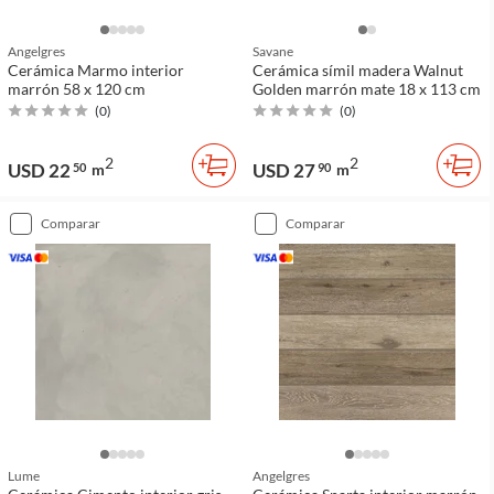
Angelgres
Savane
Cerámica Marmo interior
Cerámica símil madera Walnut
marrón 58 x 120 cm
Golden marrón mate 18 x 113 cm
(
0
)
(
0
)
2
2
USD 22
USD 27
50
m
90
m
comparar
comparar
Lume
Angelgres