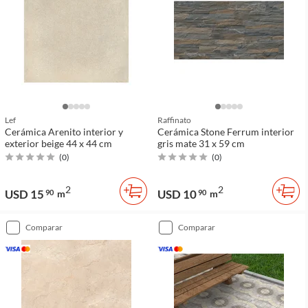
Lef
Raffinato
Cerámica Arenito interior y
Cerámica Stone Ferrum interior
exterior beige 44 x 44 cm
gris mate 31 x 59 cm
(
0
)
(
0
)
2
2
USD 15
USD 10
90
m
90
m
comparar
comparar