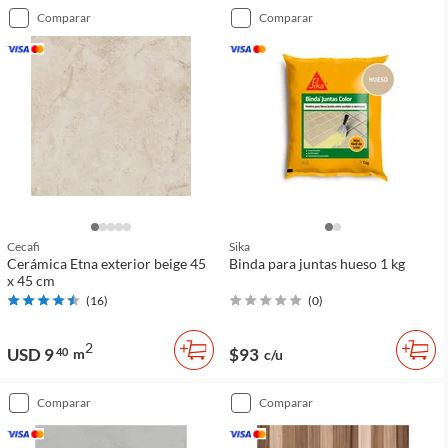
comparar
comparar
Cecafi
Sika
Cerámica Etna exterior beige 45
Binda para juntas hueso 1 kg
x 45 cm
(
16
)
(
0
)
2
USD 9
$93
40
m
c/u
comparar
comparar