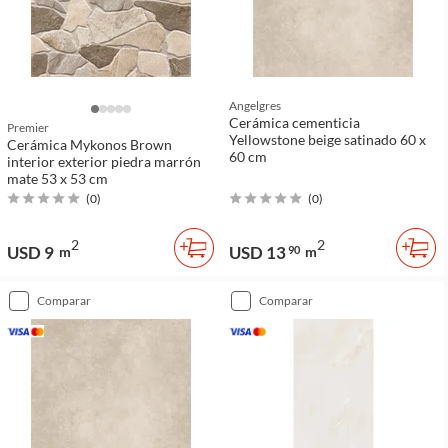
Angelgres
Cerámica cementicia
Premier
Yellowstone beige satinado 60 x
Cerámica Mykonos Brown
60 cm
interior exterior piedra marrón
mate 53 x 53 cm
(
0
)
(
0
)
2
2
USD 9
USD 13
m
90
m
comparar
comparar