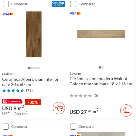
comparar
comparar
Savane
Holztek
Cerámica símil madera Walnut
Cerámica Albero pian interior
Golden marrón mate 18 x 113 cm
cafe 20 x 60 cm
(
78
)
(
0
)
-30%
2
USD 9
m
2
USD 27
90
m
2
USD 12
m
90
comparar
comparar