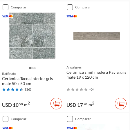
comparar
comparar
Angelgres
Cerámica símil madera Pavia gris
Raffinato
mate 19 x 120 cm
Cerámica Tacna interior gris
mate 50 x 50 cm
(
16
)
(
0
)
2
2
USD 10
USD 17
50
m
90
m
comparar
comparar