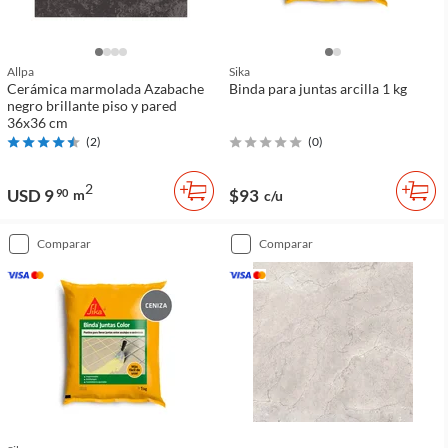
Allpa
Sika
Cerámica marmolada Azabache
Binda para juntas arcilla 1 kg
negro brillante piso y pared
36x36 cm
(
2
)
(
0
)
2
USD 9
$93
90
m
c/u
comparar
comparar