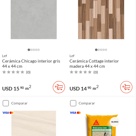
Lef
Lef
Cerámica Chicago interior gris
Cerámica Cottage interior
44 x 44 cm
madera 44 x 44 cm
(
0
)
(
0
)
2
2
USD 15
USD 14
90
m
90
m
comparar
comparar