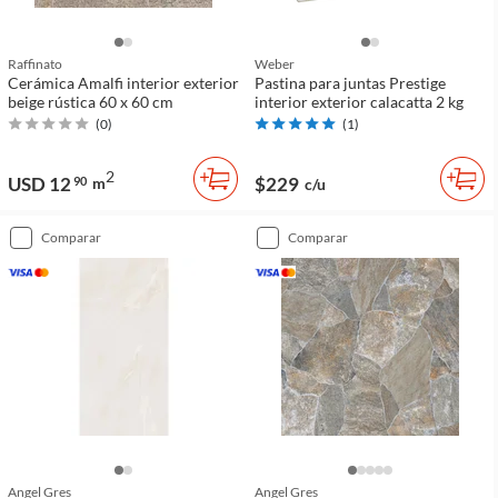
Raffinato
Weber
Cerámica Amalfi interior exterior
Pastina para juntas Prestige
beige rústica 60 x 60 cm
interior exterior calacatta 2 kg
(
0
)
(
1
)
2
USD 12
$229
90
m
c/u
comparar
comparar
Angel Gres
Angel Gres