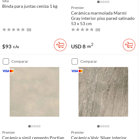
Sika
Binda para juntas ceniza 1 kg
Premier
Cerámica marmolada Marmi
Gray interior piso pared satinado
53 x 53 cm
(
0
)
(
0
)
2
$93
USD 8
m
c/u
comparar
comparar
Premier
Premier
Cerámica símil cemento Portlan
Cerámica Volc Silver interior