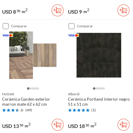
2
2
USD 8
USD 9
50
m
m
comparar
comparar
Holztek
Alberdi
Cerámica Garden exterior
Cerámica Portland interior negro
marron mate 62 x 62 cm
51 x 51 cm
(
49
)
(
1
)
2
2
USD 13
USD 18
50
m
50
m