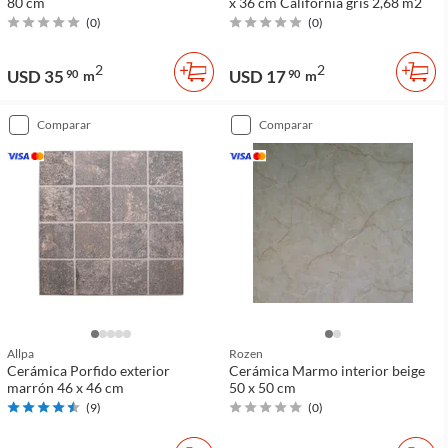
80 cm
x 36 cm California gris 2,68 m2
(
0
)
(
0
)
2
2
USD 35
USD 17
90
m
90
m
comparar
comparar
Allpa
Rozen
Cerámica Porfido exterior
Cerámica Marmo interior beige
marrón 46 x 46 cm
50 x 50 cm
(
9
)
(
0
)