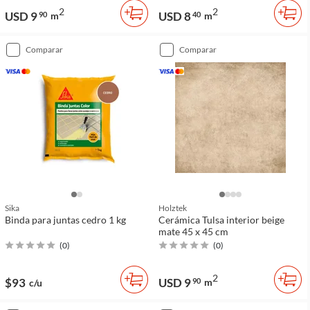
2
2
USD 9
USD 8
90
m
40
m
comparar
comparar
Sika
Holztek
Binda para juntas cedro 1 kg
Cerámica Tulsa interior beige
mate 45 x 45 cm
(
0
)
(
0
)
2
$93
USD 9
90
m
c/u