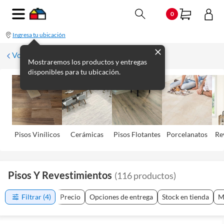
0
Ingresa tu ubicación
Volver
Mostraremos los productos y entregas
disponibles para tu ubicación.
Pisos Viní­licos
Cerámicas
Pisos Flotantes
Porcelanatos
Re
Pisos Y Revestimientos
(
116
productos
)
Filtrar
(4)
Precio
Opciones de entrega
Stock en tienda
M