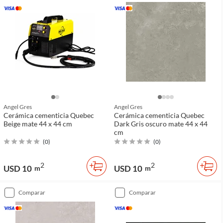
Angel Gres
Angel Gres
Cerámica cementicia Quebec
Cerámica cementicia Quebec
Beige mate 44 x 44 cm
Dark Gris oscuro mate 44 x 44
cm
(
0
)
(
0
)
2
2
USD 10
USD 10
m
m
comparar
comparar