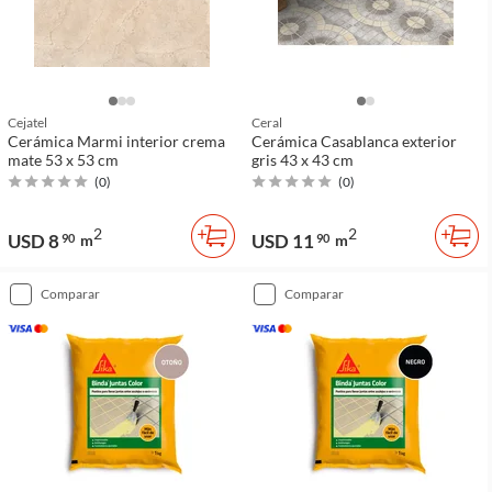
Cejatel
Ceral
Cerámica Marmi interior crema
Cerámica Casablanca exterior
mate 53 x 53 cm
gris 43 x 43 cm
(
0
)
(
0
)
2
2
USD 8
USD 11
90
m
90
m
comparar
comparar