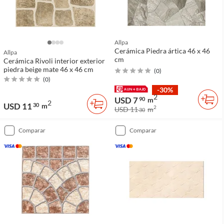
Allpa
Cerámica Piedra ártica 46 x 46
Allpa
cm
Cerámica Rivoli interior exterior
piedra beige mate 46 x 46 cm
(
0
)
(
0
)
-30%
2
USD 7
90
m
2
USD 11
30
m
2
USD 11
m
30
comparar
comparar