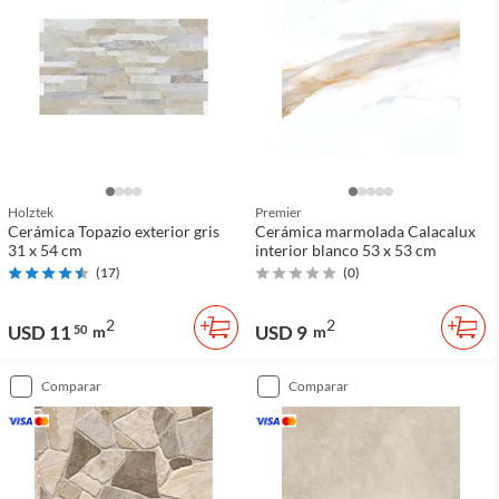
Holztek
Premier
Cerámica Topazio exterior gris
Cerámica marmolada Calacalux
31 x 54 cm
interior blanco 53 x 53 cm
(
17
)
(
0
)
2
2
USD 11
USD 9
50
m
m
comparar
comparar