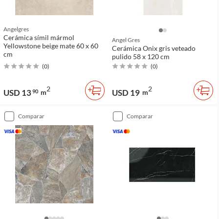
Angelgres
Cerámica símil mármol
Angel Gres
Yellowstone beige mate 60 x 60
Cerámica Onix gris veteado
cm
pulido 58 x 120 cm
(
0
)
(
0
)
2
2
USD 13
USD 19
90
m
m
comparar
comparar