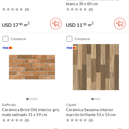
blanca 30 x 60 cm
(
0
)
(
0
)
2
2
USD 17
USD 11
90
m
50
m
comparar
comparar
Raffinato
Cejatel
Cerámica Brick Old interior gris
Cerámica Savanna interior
mate satinado 31 x 59 cm
marrón brillante 53 x 53 cm
(
0
)
(
0
)