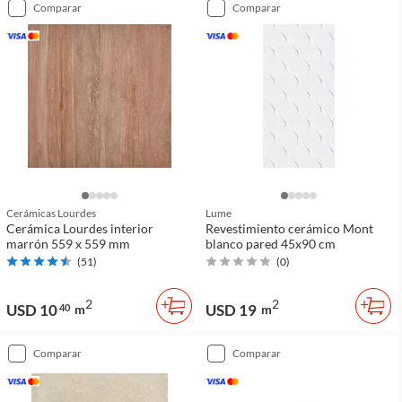
comparar
comparar
Cerámicas Lourdes
Lume
Cerámica Lourdes interior
Revestimiento cerámico Mont
marrón 559 x 559 mm
blanco pared 45x90 cm
(
51
)
(
0
)
2
2
USD 10
USD 19
40
m
m
comparar
comparar