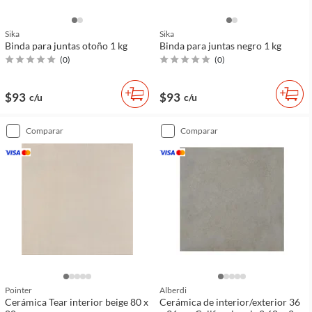
Sika
Sika
Binda para juntas otoño 1 kg
Binda para juntas negro 1 kg
(
0
)
(
0
)
$93
$93
c/u
c/u
comparar
comparar
Pointer
Alberdi
Cerámica Tear interior beige 80 x
Cerámica de interior/exterior 36