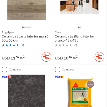
Angelgres
Ceral
Cerámica Sparta interior marrón
Cerámica Le Blanc interior
60 x 60 cm
blanco 43 x 43 cm
(
2
)
(
0
)
2
2
USD 11
USD 10
50
m
90
m
comparar
comparar