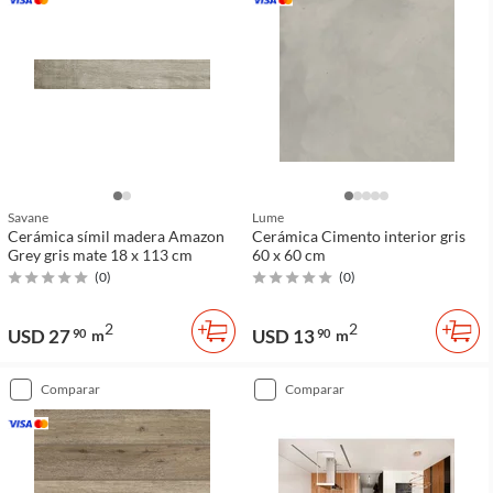
Savane
Lume
Cerámica símil madera Amazon
Cerámica Cimento interior gris
Grey gris mate 18 x 113 cm
60 x 60 cm
(
0
)
(
0
)
2
2
USD 27
USD 13
90
m
90
m
comparar
comparar