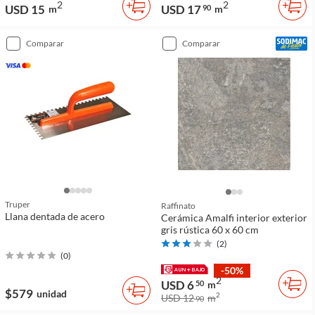
2
2
USD 15
USD 17
m
90
m
comparar
comparar
Truper
Raffinato
Llana dentada de acero
Cerámica Amalfi interior exterior
gris rústica 60 x 60 cm
(
2
)
(
0
)
-50%
2
USD 6
50
m
$579
unidad
2
USD 12
m
90