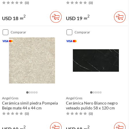
(
0
)
(
0
)
2
2
USD 18
USD 19
m
m
comparar
comparar
Angel Gres
Angel Gres
Cerámica símil piedra Pompeia
Cerámica Nero Bianco negro
Beige mate 44 x 44 cm
veteado pulido 58 x 120 cm
(
0
)
(
0
)
2
2
m
m