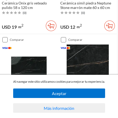
Cerámica Onix gris veteado
Cerámica símil piedra Neptune
pulido 58 x 120 cm
Stone marrón mate 60 x 60 cm
(
0
)
(
0
)
2
2
USD 19
USD 12
m
m
comparar
comparar
Al navegar este sitio utilizamos cookies para mejorar tu experiencia.
Aceptar
Angel Gres
Angel Gres
Cerámica Nero Oro negro
Cerámica Nero Oro negro
Más información
veteado satinado 58 x 120 cm
veteado pulido 58 x 120 cm
(
0
)
(
0
)