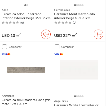
Allpa
Cerbba Gres
Cerámica Adoquín serrano
Cerámica Mont marmolado
interior exterior beige 36 x 36 cm
interior beige 45 x 90 cm
(
0
)
(
0
)
2
2
USD 10
USD 22
m
90
m
comparar
comparar
Angelgres
Cerámica símil madera Pavia gris
Angel Gres
mate 19 x 120 cm
Cerámica White Frost interior