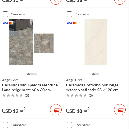
USD 10
USD 18
comparar
comparar
Angel Gres
Angel Gres
Cerámica símil piedra Neptune
Cerámica Botticino Silk beige
Land beige mate 60 x 60 cm
veteado satinado 58 x 120 cm
(
0
)
(
0
)
2
2
USD 12
USD 18
m
m
comparar
comparar