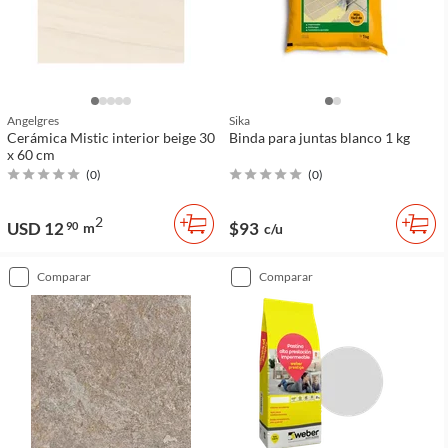
Angelgres
Sika
Cerámica Mistic interior beige 30
Binda para juntas blanco 1 kg
x 60 cm
(
0
)
(
0
)
2
USD 12
$93
90
m
c/u
comparar
comparar