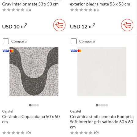
Gray interior mate 53 x 53 cm
exterior piedra mate 53 x 53 cm
(
0
)
(
0
)
2
2
USD 10
USD 12
m
m
comparar
comparar
Cejatel
Cejatel
Cerámica Copacabana 50 x 50
Cerámica símil cemento Pompeia
cm
Soft interior gris satinado 60 x 60
cm
(
0
)
(
0
)