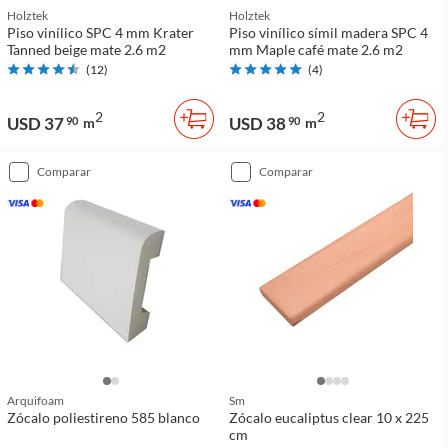
Holztek
Holztek
Piso vinílico SPC 4 mm Krater
Piso vinílico símil madera SPC 4
Tanned beige mate 2.6 m2
mm Maple café mate 2.6 m2
(
12
)
(
4
)
2
2
USD 37
USD 38
90
m
90
m
comparar
comparar
Arquifoam
Sm
Zócalo poliestireno 585 blanco
Zócalo eucaliptus clear 10 x 225
cm