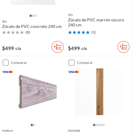
Sm
Zócalo de PVC marrón oscuro
Sm
240 cm
Zócalo de PVC concreto 240 cm
(
0
)
(
1
)
$499
$499
c/u
c/u
comparar
comparar
Indeco
Holztek