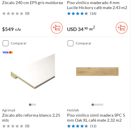
Zócalo 240 cm EPS gris moldurea
Piso vinílico maderado 4 mm
Lucile Hickory café mate 2.43 m2
(
0
)
(
16
)
2
$549
USD 34
90
m
c/u
comparar
comparar
Agrimad
Holztek
Zócalo alto reforma blanco 2.25
Piso vinílico símil madera SPC 5
mts
mm Oak XL café mate 2.32 m2
(
0
)
(
11
)