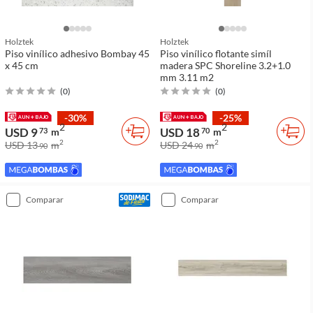
Holztek
Holztek
Piso vinílico adhesivo Bombay 45
Piso vinílico flotante simíl
x 45 cm
madera SPC Shoreline 3.2+1.0
mm 3.11 m2
(
0
)
(
0
)
-30%
-25%
2
2
USD 9
USD 18
73
m
70
m
2
2
USD 13
m
USD 24
m
90
90
comparar
comparar