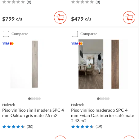
(
0
)
(
0
)
$799
$479
c/u
c/u
comparar
comparar
Holztek
Holztek
Piso vinílico símil madera SPC 4
Piso vinílico maderado SPC 4
mm Oakton gris mate 2.5 m2
mm Evian Oak interior café mate
2.43 m2
(
50
)
(
19
)