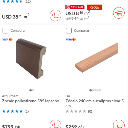
(
11
)
-30%
2
USD 8
30
m
2
USD 38
90
m
2
USD 11
m
90
comparar
comparar
Arquifoam
Sm
Zócalo poliestireno 585 lapacho
Zócalo 240 cm eucaliptus clear 5
cm
(
1
)
(
0
)
$799
$259
c/u
c/u