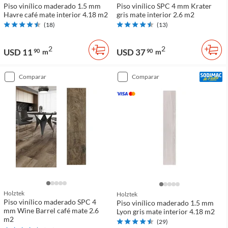
Piso vinílico maderado 1.5 mm
Piso vinílico SPC 4 mm Krater
Havre café mate interior 4.18 m2
gris mate interior 2.6 m2
(
18
)
(
13
)
2
2
USD 11
USD 37
90
m
90
m
comparar
comparar
Holztek
Holztek
Piso vinílico maderado SPC 4
Piso vinílico maderado 1.5 mm
mm Wine Barrel café mate 2.6
Lyon gris mate interior 4.18 m2
m2
(
29
)