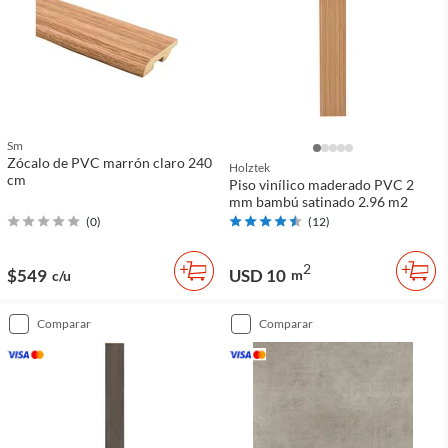
Sm
Zócalo de PVC marrón claro 240
Holztek
cm
Piso vinílico maderado PVC 2
mm bambú satinado 2.96 m2
(
0
)
(
12
)
2
$549
USD 10
m
c/u
comparar
comparar