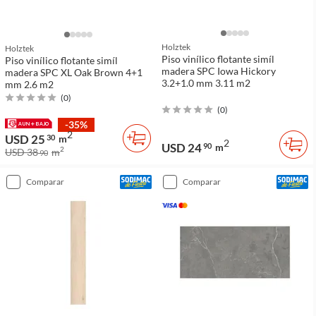
Holztek
Holztek
Piso vinílico flotante simíl
Piso vinílico flotante simíl
madera SPC Iowa Hickory
madera SPC XL Oak Brown 4+1
3.2+1.0 mm 3.11 m2
mm 2.6 m2
(
0
)
(
0
)
-35%
2
USD 25
30
m
2
USD 24
90
m
2
USD 38
m
90
comparar
comparar