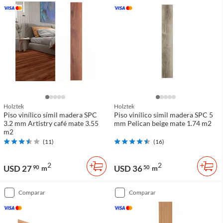
Holztek
Holztek
Piso vinílico símil madera SPC
Piso vinílico símil madera SPC 5
3.2 mm Artistry café mate 3.55
mm Pelican beige mate 1.74 m2
m2
(
11
)
(
16
)
2
2
USD 27
USD 36
90
m
50
m
comparar
comparar