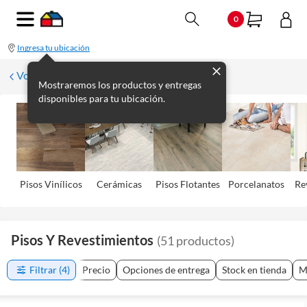
0
Ingresa tu ubicación
Volver
Mostraremos los productos y entregas
disponibles para tu ubicación.
Pisos Viní­licos
Cerámicas
Pisos Flotantes
Porcelanatos
Re
Pisos Y Revestimientos
(
51
productos
)
Filtrar
(4)
Precio
Opciones de entrega
Stock en tienda
M