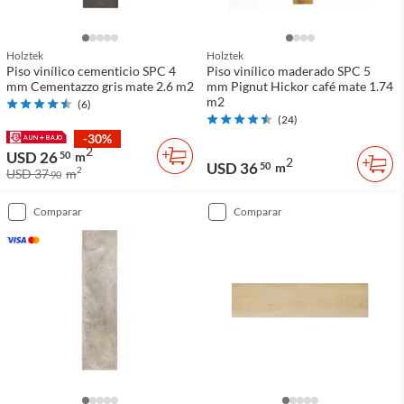
Holztek
Holztek
Piso vinílico cementicio SPC 4
Piso vinílico maderado SPC 5
mm Cementazzo gris mate 2.6 m2
mm Pignut Hickor café mate 1.74
m2
(
6
)
(
24
)
-30%
2
USD 26
50
m
2
USD 36
50
m
2
USD 37
m
90
comparar
comparar