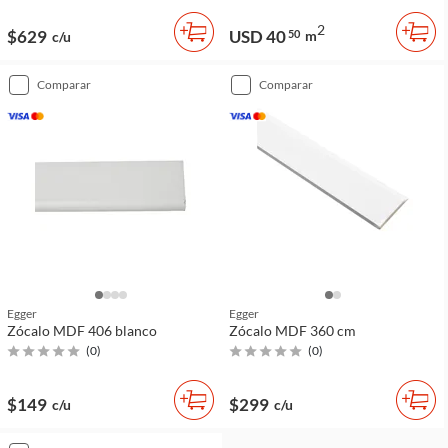
2
$629
USD 40
50
m
c/u
comparar
comparar
Egger
Egger
Zócalo MDF 406 blanco
Zócalo MDF 360 cm
(
0
)
(
0
)
$149
$299
c/u
c/u