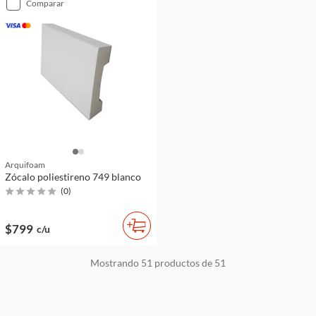
comparar
Arquifoam
Zócalo poliestireno 749 blanco
(
0
)
$799
c/u
Mostrando
51
productos de
51