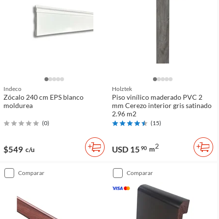
Indeco
Holztek
Zócalo 240 cm EPS blanco
Piso vinílico maderado PVC 2
moldurea
mm Cerezo interior gris satinado
2.96 m2
(
0
)
(
15
)
2
$549
USD 15
90
m
c/u
comparar
comparar