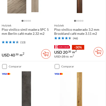
Holztek
Holztek
Piso vinílico símil madera SPC 5
Piso vinílico maderado 3.2 mm
mm Berlín café mate 2.32 m2
Brookland café mate 3.11 m2
(
46
)
(
13
)
-30%
2
USD 20
20
m
2
USD 40
50
m
2
USD 28
m
90
comparar
comparar