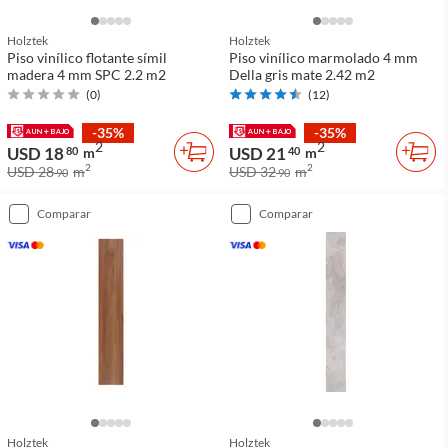
Holztek
Holztek
Piso vinílico flotante símil
Piso vinílico marmolado 4 mm
madera 4 mm SPC 2.2 m2
Della gris mate 2.42 m2
(
0
)
(
12
)
-35%
-35%
2
2
USD 18
USD 21
80
m
40
m
2
2
USD 28
m
USD 32
m
90
90
comparar
comparar
Holztek
Holztek