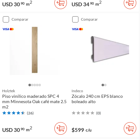
2
2
USD 30
USD 34
90
m
90
m
comparar
comparar
Holztek
Indeco
Piso vinílico maderado SPC 4
Zócalo 240 cm EPS blanco
mm Minnesota Oak café mate 2.5
boleado alto
m2
(
26
)
(
0
)
2
USD 30
$599
90
m
c/u