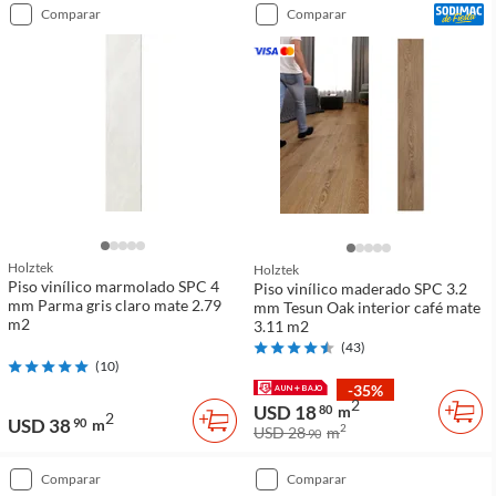
comparar
comparar
Holztek
Holztek
Piso vinílico marmolado SPC 4
Piso vinílico maderado SPC 3.2
mm Parma gris claro mate 2.79
mm Tesun Oak interior café mate
m2
3.11 m2
(
43
)
(
10
)
-35%
2
USD 18
80
m
2
USD 38
90
m
2
USD 28
m
90
comparar
comparar