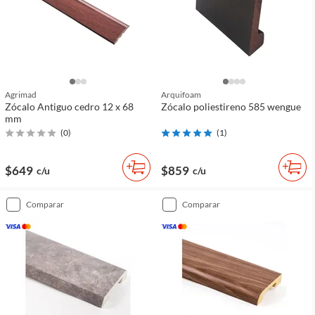
Agrimad
Arquifoam
Zócalo Antiguo cedro 12 x 68
Zócalo poliestireno 585 wengue
mm
(
0
)
(
1
)
$649
$859
c/u
c/u
comparar
comparar