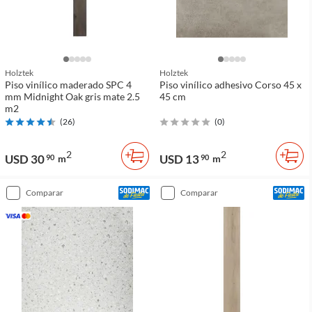
Holztek
Holztek
Piso vinílico maderado SPC 4
Piso vinílico adhesivo Corso 45 x
mm Midnight Oak gris mate 2.5
45 cm
m2
(
26
)
(
0
)
2
2
USD 30
USD 13
90
m
90
m
comparar
comparar