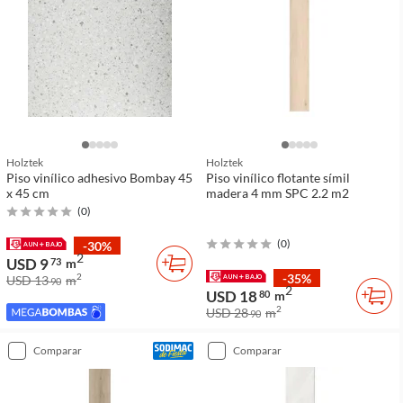
Holztek
Holztek
Piso vinílico adhesivo Bombay 45
Piso vinílico flotante símil
x 45 cm
madera 4 mm SPC 2.2 m2
(
0
)
(
0
)
-30%
2
USD 9
73
m
-35%
2
USD 13
m
90
2
USD 18
80
m
2
USD 28
m
90
comparar
comparar