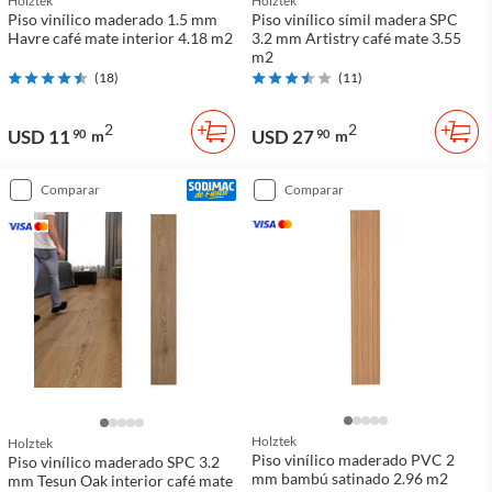
Holztek
Holztek
Piso vinílico maderado 1.5 mm
Piso vinílico símil madera SPC
Havre café mate interior 4.18 m2
3.2 mm Artistry café mate 3.55
m2
(
18
)
(
11
)
2
2
USD 11
USD 27
90
m
90
m
comparar
comparar
Holztek
Holztek
Piso vinílico maderado PVC 2
Piso vinílico maderado SPC 3.2
mm bambú satinado 2.96 m2
mm Tesun Oak interior café mate