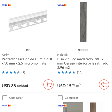
Atrim
Holztek
Protector escalón de aluminio 10
Piso vinílico maderado PVC 2
x 30 mm x 2,5 m cromo mate
mm Cerezo interior gris satinado
2.96 m2
(
9
)
(
15
)
2
USD 38
USD 15
90
m
unidad
comparar
comparar