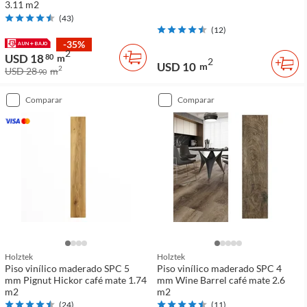
3.11 m2
(
43
)
(
12
)
-35%
2
USD 18
80
m
2
USD 10
m
2
USD 28
m
90
comparar
comparar
Holztek
Holztek
Piso vinílico maderado SPC 5
Piso vinílico maderado SPC 4
mm Pignut Hickor café mate 1.74
mm Wine Barrel café mate 2.6
m2
m2
(
24
)
(
11
)