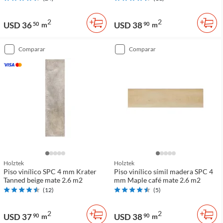
2
2
USD 36
USD 38
50
m
90
m
comparar
comparar
Holztek
Holztek
Piso vinílico SPC 4 mm Krater
Piso vinílico símil madera SPC 4
Tanned beige mate 2.6 m2
mm Maple café mate 2.6 m2
(
12
)
(
5
)
2
2
USD 37
USD 38
90
m
90
m