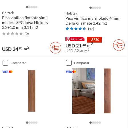
Holztek
Holztek
Piso vinílico flotante simíl
Piso vinílico marmolado 4 mm
madera SPC Iowa Hickory
Della gris mate 2.42 m2
3.2+1.0 mm 3.11 m2
(
12
)
(
0
)
-35%
2
USD 21
40
m
2
USD 24
90
m
2
USD 32
m
90
comparar
comparar