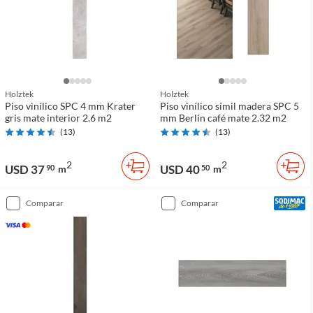
Holztek
Holztek
Piso vinílico SPC 4 mm Krater
Piso vinílico símil madera SPC 5
gris mate interior 2.6 m2
mm Berlín café mate 2.32 m2
(
13
)
(
13
)
2
2
USD 37
USD 40
90
m
50
m
comparar
comparar