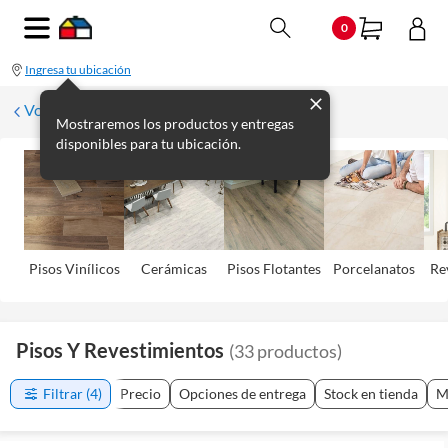
0
Ingresa tu ubicación
Volver
Mostraremos los productos y entregas
disponibles para tu ubicación.
Pisos Viní­licos
Cerámicas
Pisos Flotantes
Porcelanatos
Re
Pisos Y Revestimientos
(
33
productos
)
Filtrar
(4)
Precio
Opciones de entrega
Stock en tienda
M