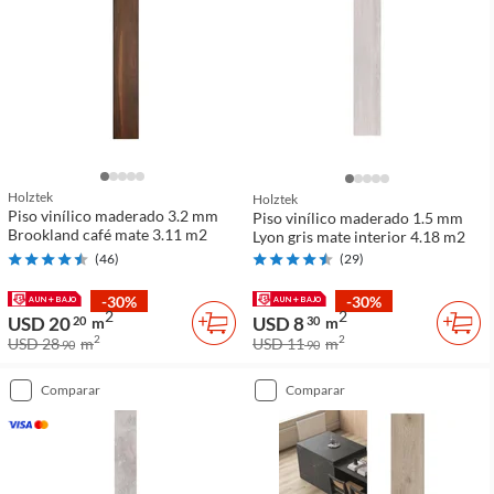
Holztek
Holztek
Piso vinílico maderado 3.2 mm
Piso vinílico maderado 1.5 mm
Brookland café mate 3.11 m2
Lyon gris mate interior 4.18 m2
(
46
)
(
29
)
-30%
-30%
2
2
USD 20
USD 8
20
m
30
m
2
2
USD 28
m
USD 11
m
90
90
comparar
comparar