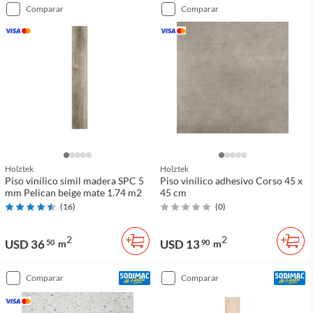
comparar
comparar
Holztek
Holztek
Piso vinílico símil madera SPC 5
Piso vinílico adhesivo Corso 45 x
mm Pelican beige mate 1.74 m2
45 cm
(
16
)
(
0
)
2
2
USD 36
USD 13
50
m
90
m
comparar
comparar