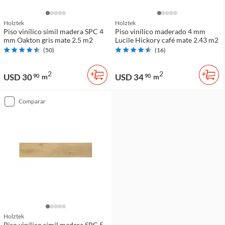
Holztek
Holztek
Piso vinílico símil madera SPC 4
Piso vinílico maderado 4 mm
mm Oakton gris mate 2.5 m2
Lucile Hickory café mate 2.43 m2
(
50
)
(
16
)
2
2
USD 30
USD 34
90
m
90
m
comparar
Holztek
Piso vinílico símil madera SPC 5