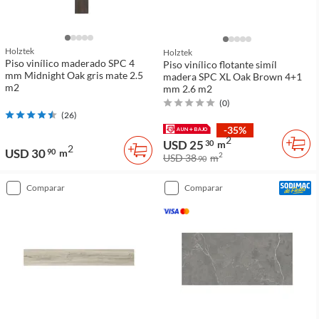
Holztek
Holztek
Piso vinílico maderado SPC 4
Piso vinílico flotante simíl
mm Midnight Oak gris mate 2.5
madera SPC XL Oak Brown 4+1
m2
mm 2.6 m2
(
0
)
(
26
)
-35%
2
USD 25
30
m
2
USD 30
90
m
2
USD 38
m
90
comparar
comparar