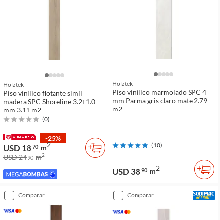
Holztek
Holztek
Piso vinílico marmolado SPC 4
Piso vinílico flotante simíl
mm Parma gris claro mate 2.79
madera SPC Shoreline 3.2+1.0
m2
mm 3.11 m2
(
0
)
-25%
2
(
10
)
USD 18
70
m
2
USD 24
m
90
2
USD 38
90
m
comparar
comparar