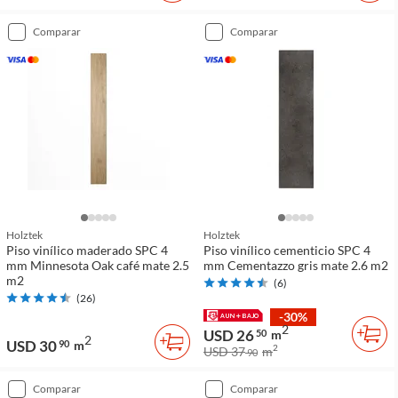
comparar
comparar
Holztek
Holztek
Piso vinílico maderado SPC 4
Piso vinílico cementicio SPC 4
mm Minnesota Oak café mate 2.5
mm Cementazzo gris mate 2.6 m2
m2
(
6
)
(
26
)
-30%
2
USD 26
50
m
2
USD 30
90
m
2
USD 37
m
90
comparar
comparar