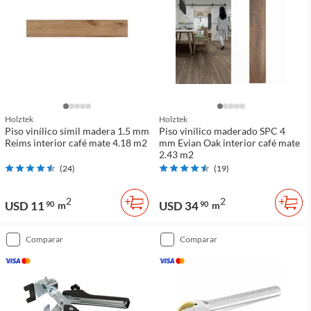
Holztek
Holztek
Piso vinílico símil madera 1.5 mm
Piso vinílico maderado SPC 4
Reims interior café mate 4.18 m2
mm Evian Oak interior café mate
2.43 m2
(
24
)
(
19
)
2
2
USD 11
USD 34
90
m
90
m
comparar
comparar