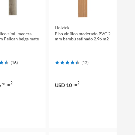
Holztek
ílico símil madera
Piso vinílico maderado PVC 2
m Pelican beige mate
mm bambú satinado 2.96 m2
(
16
)
(
12
)
2
2
m
m
6
50
USD 10