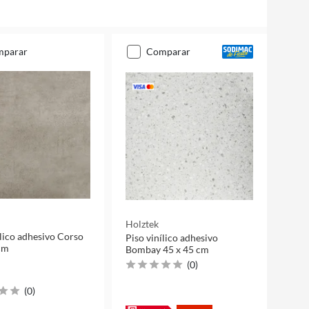
mparar
comparar
Holztek
ílico adhesivo Corso
Piso vinílico adhesivo
cm
Bombay 45 x 45 cm
(
0
)
(
0
)