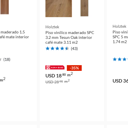
Holztek
Holztek
o maderado 1.5
Piso vin
Piso vinílico maderado SPC
fé mate interior
SPC 5 m
3.2 mm Tesun Oak interior
1.74 m2
café mate 3.11 m2
(
43
)
(
18
)
-35%
2
m
USD 18
80
2
m
USD 3
2
m
USD 28
90