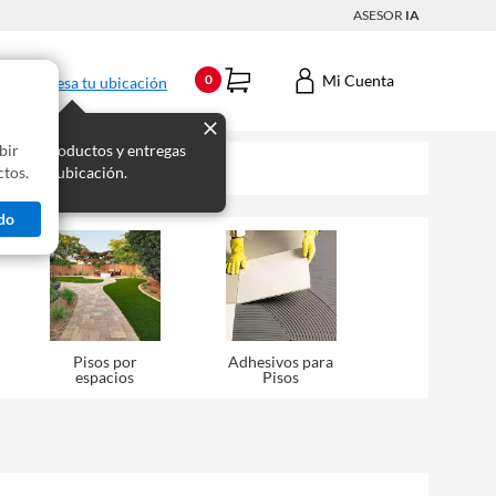
ASESOR
IA
Mi Cuenta
0
Ingresa tu ubicación
bir
s los productos y entregas
tos.
 para tu ubicación.
do
Pisos por
Adhesivos para
espacios
Pisos