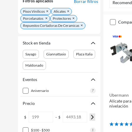
Filtros aplicados
Borrar filtros
Recomend
Pisos Vinilicos
Alicates
Porcelanatos
Protectores
compa
Repuestos Cortadoras De Ceramicas
Stock en tienda
Sayago
Giannattasio
Plaza Italia
Maldonado
Eventos
7
aniversario
Ubermann
Alicate para
Precio
nivelación
-
$
$
1
$100 - $500