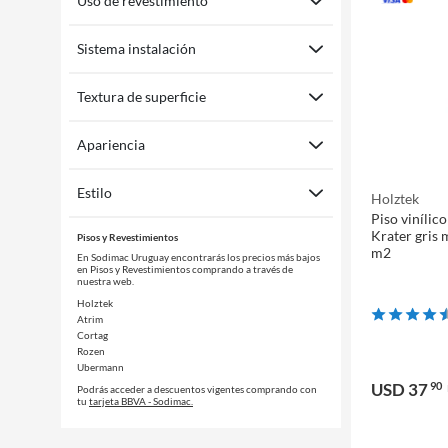
Uso de revestimiento
Sistema instalación
Textura de superficie
Apariencia
Estilo
Holztek
Piso viníli
Krater gris 
Pisos y Revestimientos
m2
En Sodimac Uruguay encontrarás los precios más bajos
en Pisos y Revestimientos comprando a través de
nuestra web.
Holztek
Atrim
Cortag
Rozen
Ubermann
USD 37
90
Podrás acceder a descuentos vigentes comprando con
tu
tarjeta BBVA - Sodimac.