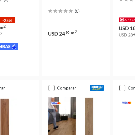
(
0
)
-25%
2
m
USD 1
2
m
USD 24
90
2
m
USD 28
9
rar
comparar
co