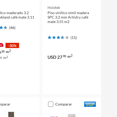
Holztek
ílico maderado 3.2
Piso vinílico símil madera
kland café mate 3.11
SPC 3.2 mm Artistry café
mate 3.55 m2
(
46
)
(
11
)
-30%
2
m
0
20
2
m
USD 27
90
2
m
0
mparar
comparar