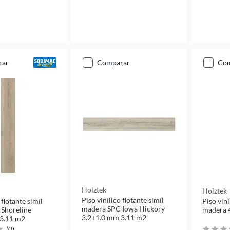
rar
comparar
co
Holztek
Holztek
Piso vinílico flotante simíl
 flotante simíl
Piso viní
madera SPC Iowa Hickory
Shoreline
3.2+1.0 mm 3.11 m2
 3.11 m2
(
0
)