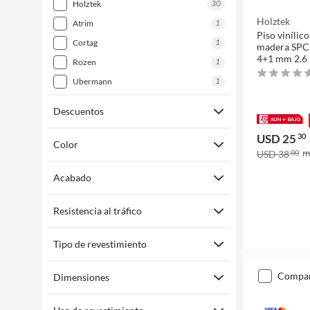
30
holztek
Holztek
1
atrim
Piso vinílico
1
cortag
madera SPC
4+1 mm 2.6
1
rozen
1
ubermann
Descuentos
USD 25
30
Color
USD 38
90
Acabado
Resistencia al tráfico
Tipo de revestimiento
compa
Dimensiones