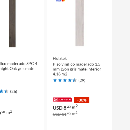
Holztek
ílico maderado SPC 4
Piso vinílico maderado 1.5
ight Oak gris mate
mm Lyon gris mate interior
4.18 m2
(
29
)
(
26
)
-30%
2
m
USD 8
30
2
m
0
90
2
m
USD 11
90