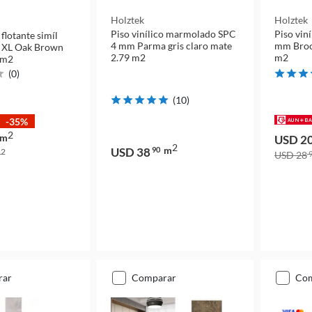
Holztek
Holztek
Piso vinílico marmolado SPC
Piso vin
 flotante simíl
4 mm Parma gris claro mate
mm Broo
 XL Oak Brown
2.79 m2
m2
 m2
(
0
)
(
10
)
-35%
2
m
USD 2
2
m
USD 38
90
2
m
USD 28
9
rar
comparar
co