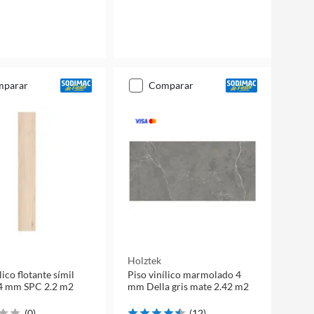
mparar
comparar
Holztek
lico flotante símil
Piso vinílico marmolado 4
madera 4 mm SPC 2.2 m2
mm Della gris mate 2.42 m2
(
0
)
(
12
)