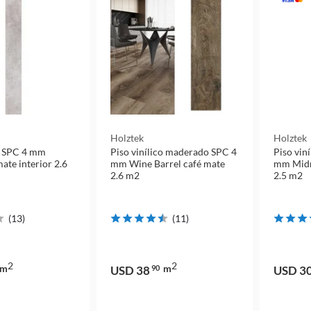
Holztek
Holztek
co SPC 4 mm
Piso vinílico maderado SPC 4
Piso vin
mate interior 2.6
mm Wine Barrel café mate
mm Midn
2.6 m2
2.5 m2
(
13
)
(
11
)
2
2
m
m
USD 38
90
USD 3