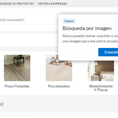
DISEÑA TU PROYECTO
|
VENTA A EMPRESAS
Nuevo
Búsqueda por imagen
Ahora puedes tomar una foto o su
Mostraremo
una imagen para encontrar produc
disponibles
Entendi
Pisos Flotantes
Porcelanatos
Revestimiento
Y Placas
s
)