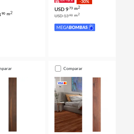
-30%
2
m
USD 9
73
2
m
3
90
2
m
USD 13
90
mparar
comparar