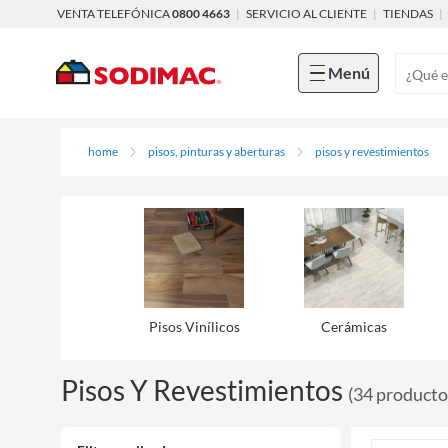
VENTA TELEFÓNICA
0800 4663
|
SERVICIO AL CLIENTE
|
TIENDAS
|
Menú
home
pisos, pinturas y aberturas
pisos y revestimientos
Pisos Viní­licos
Cerámicas
Pisos Y Revestimientos
(
34
producto