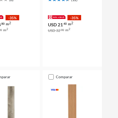
-35%
-35%
2
2
m
m
8
80
USD 21
40
2
2
m
m
0
USD 32
90
mparar
comparar