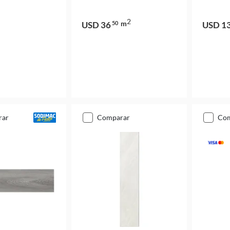
2
m
USD 36
50
USD 1
rar
comparar
co