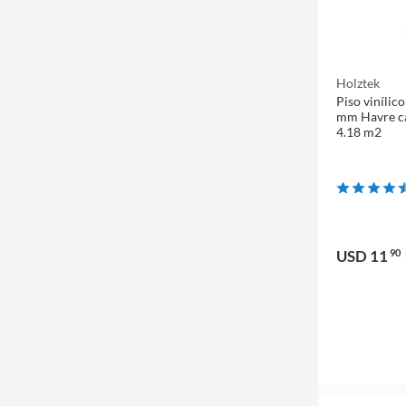
Holztek
Piso vinílic
mm Havre ca
4.18 m2
USD 11
90