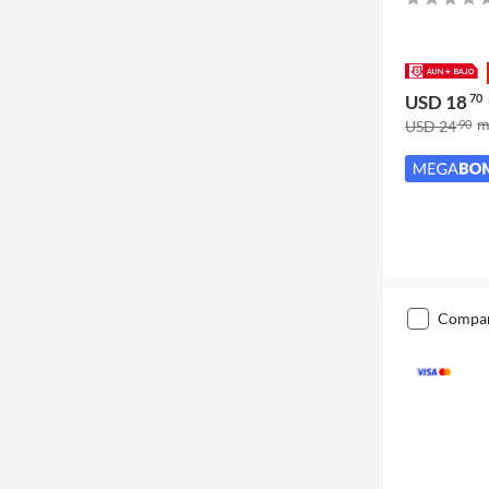
USD 18
70
USD 24
90
compa