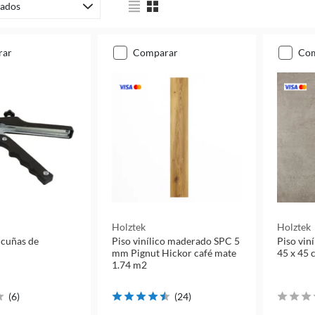
ados
rar
comparar
co
Holztek
Holztek
 cuñas de
Piso vinílico maderado SPC 5
Piso vin
mm Pignut Hickor café mate
45 x 45 
1.74 m2
(
6
)
(
24
)