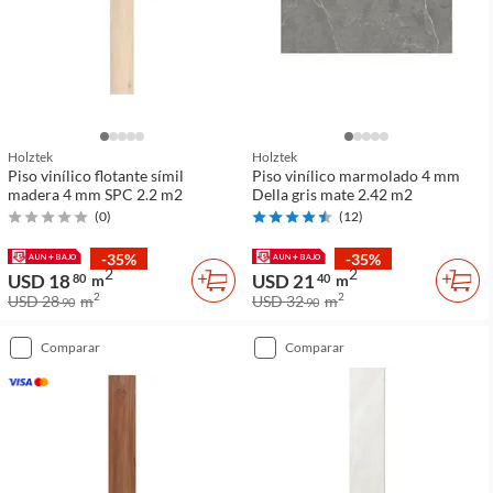
Holztek
Holztek
Piso vinílico flotante símil
Piso vinílico marmolado 4 mm
madera 4 mm SPC 2.2 m2
Della gris mate 2.42 m2
(
0
)
(
12
)
-35%
-35%
2
2
USD 18
USD 21
80
m
40
m
2
2
USD 28
m
USD 32
m
90
90
comparar
comparar