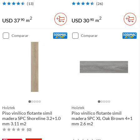
(
13
)
(
26
)
2
2
USD 37
USD 30
90
m
90
m
comparar
comparar
Holztek
Holztek
Piso vinílico flotante simíl
Piso vinílico flotante simíl
madera SPC Shoreline 3.2+1.0
madera SPC XL Oak Brown 4+1
mm 3.11 m2
mm 2.6 m2
(
0
)