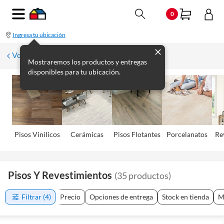
0
Ingresa tu ubicación
Volver
Mostraremos los productos y entregas
disponibles para tu ubicación.
Pisos Viní­licos
Cerámicas
Pisos Flotantes
Porcelanatos
Re
Pisos Y Revestimientos
(
35
productos
)
Filtrar
(4)
Precio
Opciones de entrega
Stock en tienda
M