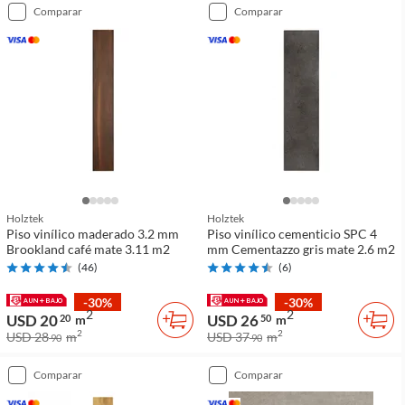
comparar
comparar
Holztek
Holztek
Piso vinílico maderado 3.2 mm
Piso vinílico cementicio SPC 4
Brookland café mate 3.11 m2
mm Cementazzo gris mate 2.6 m2
(
46
)
(
6
)
-30%
-30%
2
2
USD 20
USD 26
20
m
50
m
2
2
USD 28
m
USD 37
m
90
90
comparar
comparar