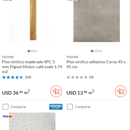
Holztek
Holztek
Piso vinílico maderado SPC 5
Piso vinílico adhesivo Corso 45 x
mm Pignut Hickor café mate 1.74
45 cm
m2
(
24
)
(
0
)
2
2
USD 36
USD 13
50
m
90
m
comparar
comparar