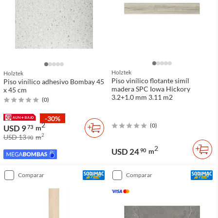
Holztek
Holztek
Piso vinílico flotante simíl
Piso vinílico adhesivo Bombay 45
madera SPC Iowa Hickory
x 45 cm
3.2+1.0 mm 3.11 m2
(
0
)
-30%
2
(
0
)
USD 9
73
m
2
USD 13
m
90
2
USD 24
90
m
comparar
comparar