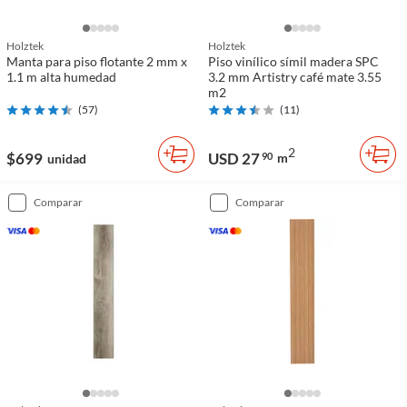
Holztek
Holztek
Manta para piso flotante 2 mm x
Piso vinílico símil madera SPC
1.1 m alta humedad
3.2 mm Artistry café mate 3.55
m2
(
57
)
(
11
)
2
$699
USD 27
90
m
unidad
comparar
comparar