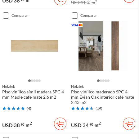
USD 38
m
2
USD 11
m
90
comparar
comparar
Holztek
Holztek
Piso vinílico símil madera SPC 4
Piso vinílico maderado SPC 4
mm Maple café mate 2.6 m2
mm Evian Oak interior café mate
2.43 m2
(
4
)
(
19
)
2
2
USD 38
USD 34
90
m
90
m