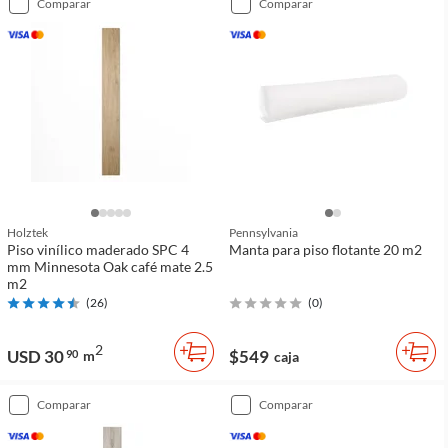
comparar
comparar
Holztek
Pennsylvania
Piso vinílico maderado SPC 4
Manta para piso flotante 20 m2
mm Minnesota Oak café mate 2.5
m2
(
26
)
(
0
)
2
USD 30
$549
90
m
caja
comparar
comparar