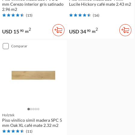
mm Cerezo interior gris satinado
Lucile Hickory café mate 2.43 m2
2.96 m2
(
15
)
(
16
)
2
2
USD 15
USD 34
90
m
90
m
comparar
Holztek
Piso vinílico símil madera SPC 5
mm Oak XL café mate 2.32 m2
(
11
)