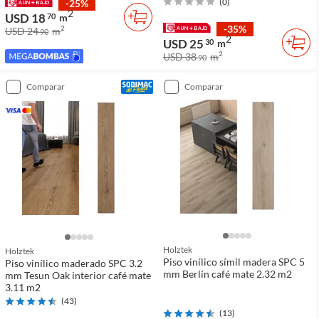
(
0
)
-25%
2
USD 18
70
m
-35%
2
USD 24
m
90
2
USD 25
30
m
2
USD 38
m
90
comparar
comparar
Holztek
Holztek
Piso vinílico símil madera SPC 5
Piso vinílico maderado SPC 3.2
mm Berlín café mate 2.32 m2
mm Tesun Oak interior café mate
3.11 m2
(
43
)
(
13
)