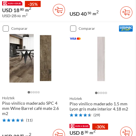
-35%
2
USD 18
80
m
2
USD 40
50
m
2
USD 28
m
90
comparar
comparar
Holztek
Holztek
Piso vinílico maderado SPC 4
Piso vinílico maderado 1.5 mm
mm Wine Barrel café mate 2.6
Lyon gris mate interior 4.18 m2
m2
(
29
)
(
11
)
-30%
2
USD 8
30
m
2
90