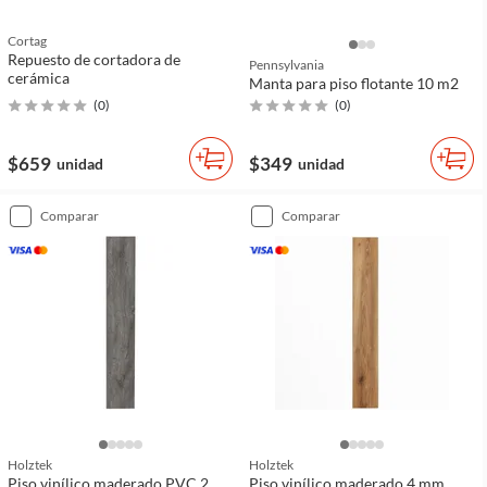
Cortag
Repuesto de cortadora de
Pennsylvania
cerámica
Manta para piso flotante 10 m2
(
0
)
(
0
)
$659
$349
unidad
unidad
comparar
comparar
Holztek
Holztek
Piso vinílico maderado PVC 2
Piso vinílico maderado 4 mm