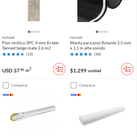
Holztek
Holztek
Piso vinílico SPC 4 mm Krater
Manta para piso flotante 2.5 mm
Tanned beige mate 2.6 m2
x 1.1 m alta sonido
(
12
)
(
30
)
2
USD 37
$1.299
90
m
unidad
comparar
comparar