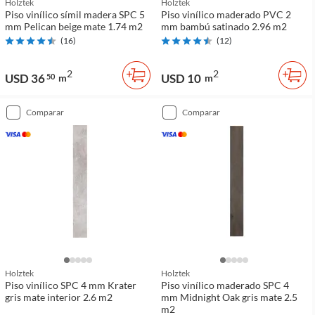
Holztek
Holztek
Piso vinílico símil madera SPC 5
Piso vinílico maderado PVC 2
mm Pelican beige mate 1.74 m2
mm bambú satinado 2.96 m2
(
16
)
(
12
)
2
2
USD 36
USD 10
50
m
m
comparar
comparar
Holztek
Holztek
Piso vinílico SPC 4 mm Krater
Piso vinílico maderado SPC 4
gris mate interior 2.6 m2
mm Midnight Oak gris mate 2.5
m2