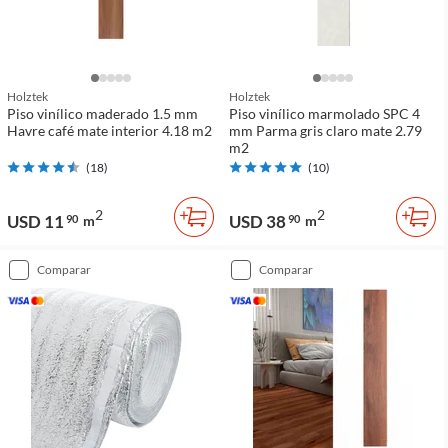
Holztek
Holztek
Piso vinílico maderado 1.5 mm
Piso vinílico marmolado SPC 4
Havre café mate interior 4.18 m2
mm Parma gris claro mate 2.79
m2
(
18
)
(
10
)
2
2
USD 11
USD 38
90
m
90
m
comparar
comparar