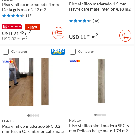
Piso vinílico maderado 1.5 mm
Piso vinílico marmolado 4 mm
Havre café mate interior 4.18 m2
Della gris mate 2.42 m2
(
12
)
(
18
)
-35%
2
USD 21
40
m
2
USD 11
90
m
2
USD 32
m
90
comparar
comparar
Holztek
Holztek
Piso vinílico símil madera SPC 5
Piso vinílico maderado SPC 3.2
mm Pelican beige mate 1.74 m2
mm Tesun Oak interior café mate