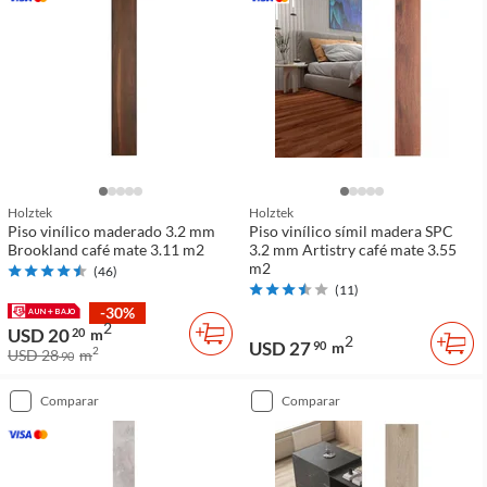
Holztek
Holztek
Piso vinílico maderado 3.2 mm
Piso vinílico símil madera SPC
Brookland café mate 3.11 m2
3.2 mm Artistry café mate 3.55
m2
(
46
)
(
11
)
-30%
2
USD 20
20
m
2
USD 27
90
m
2
USD 28
m
90
comparar
comparar