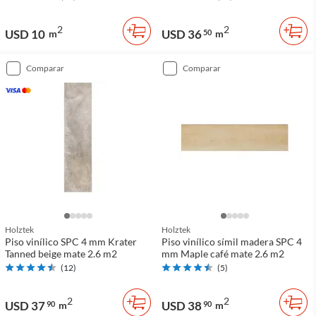
2
2
USD 10
USD 36
m
50
m
comparar
comparar
Holztek
Holztek
Piso vinílico SPC 4 mm Krater
Piso vinílico símil madera SPC 4
Tanned beige mate 2.6 m2
mm Maple café mate 2.6 m2
(
12
)
(
5
)
2
2
USD 37
USD 38
90
m
90
m