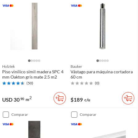
Holztek
Bauker
Piso vinílico símil madera SPC 4
Vástago para máquina cortadora
mm Oakton gris mate 2.5 m2
60 cm
(
50
)
(
0
)
2
USD 30
$189
90
m
c/u
comparar
comparar