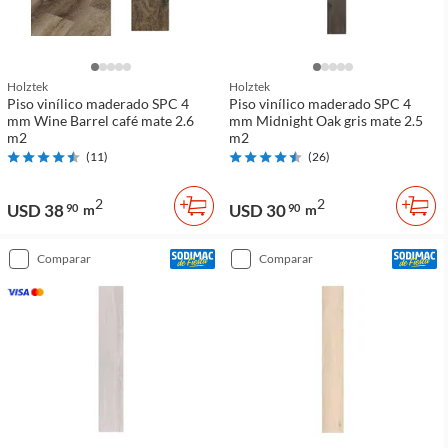
Holztek
Holztek
Piso vinílico maderado SPC 4
Piso vinílico maderado SPC 4
mm Wine Barrel café mate 2.6
mm Midnight Oak gris mate 2.5
m2
m2
(
11
)
(
26
)
2
2
USD 38
USD 30
90
m
90
m
comparar
comparar