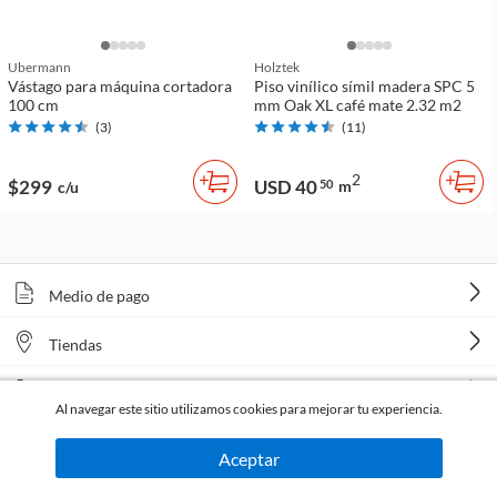
Ubermann
Holztek
Vástago para máquina cortadora
Piso vinílico símil madera SPC 5
100 cm
mm Oak XL café mate 2.32 m2
(
3
)
(
11
)
2
$299
USD 40
50
m
c/u
Medio de pago
Tiendas
Venta telefónica
Al navegar este sitio utilizamos cookies para mejorar tu experiencia.
Aceptar