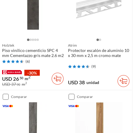
Holztek
Atrim
Piso vinílico cementicio SPC 4
Protector escalón de aluminio 10
mm Cementazzo gris mate 2.6 m2
x 30 mm x 2,5 m cromo mate
(
6
)
(
9
)
-30%
2
USD 26
50
m
USD 38
unidad
2
USD 37
m
90
comparar
comparar