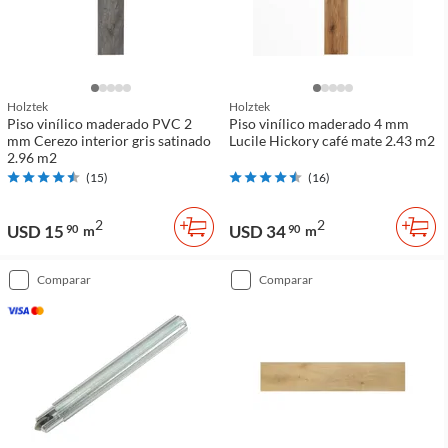
Holztek
Holztek
Piso vinílico maderado PVC 2
Piso vinílico maderado 4 mm
mm Cerezo interior gris satinado
Lucile Hickory café mate 2.43 m2
2.96 m2
(
15
)
(
16
)
2
2
USD 15
USD 34
90
m
90
m
comparar
comparar