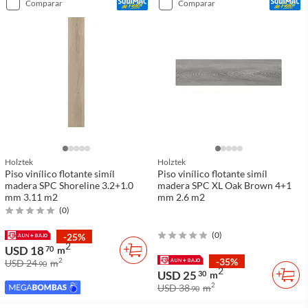
comparar
comparar
Holztek
Holztek
Piso vinílico flotante simíl
Piso vinílico flotante simíl
madera SPC Shoreline 3.2+1.0
madera SPC XL Oak Brown 4+1
mm 3.11 m2
mm 2.6 m2
(
0
)
(
0
)
-25%
2
USD 18
70
m
-35%
2
USD 24
m
90
2
USD 25
30
m
2
USD 38
m
90