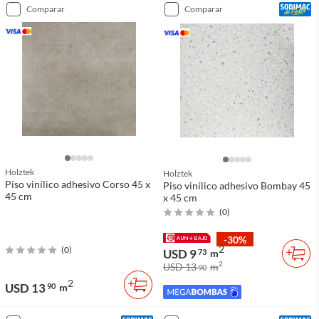
comparar
comparar
Holztek
Holztek
Piso vinílico adhesivo Corso 45 x
Piso vinílico adhesivo Bombay 45
45 cm
x 45 cm
(
0
)
-30%
2
(
0
)
USD 9
73
m
2
USD 13
m
90
2
USD 13
90
m