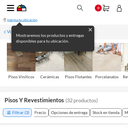
0
Ingresa tu ubicación
Volver
Mostraremos los productos y entregas
disponibles para tu ubicación.
Pisos Viní­licos
Cerámicas
Pisos Flotantes
Porcelanatos
Re
Pisos Y Revestimientos
(
32
productos
)
Filtrar
(3)
Precio
Opciones de entrega
Stock en tienda
M