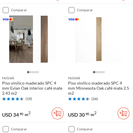
comparar
comparar
Holztek
Holztek
Piso vinílico maderado SPC 4
Piso vinílico maderado SPC 4
mm Evian Oak interior café mate
mm Minnesota Oak café mate 2.5
2.43 m2
m2
(
19
)
(
26
)
2
2
USD 34
USD 30
90
m
90
m
comparar
comparar