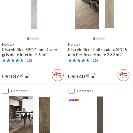
Holztek
Holztek
Piso vinílico SPC 4 mm Krater
Piso vinílico símil madera SPC 5
gris mate interior 2.6 m2
mm Berlín café mate 2.32 m2
(
13
)
(
13
)
2
2
USD 37
USD 40
90
m
50
m
comparar
comparar