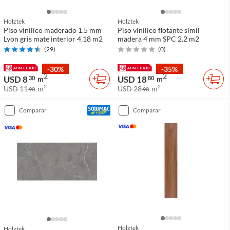
Holztek
Holztek
Piso vinílico maderado 1.5 mm
Piso vinílico flotante símil
Lyon gris mate interior 4.18 m2
madera 4 mm SPC 2.2 m2
(
29
)
(
0
)
-30%
-35%
2
2
USD 8
USD 18
30
m
80
m
2
2
USD 11
m
USD 28
m
90
90
comparar
comparar
Holztek
Holztek