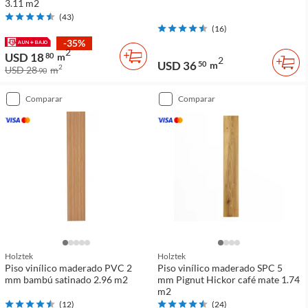
3.11 m2
(
43
)
(
16
)
-35%
2
USD 18
80
m
2
USD 36
50
m
2
USD 28
m
90
comparar
comparar
Holztek
Holztek
Piso vinílico maderado PVC 2
Piso vinílico maderado SPC 5
mm bambú satinado 2.96 m2
mm Pignut Hickor café mate 1.74
m2
(
12
)
(
24
)