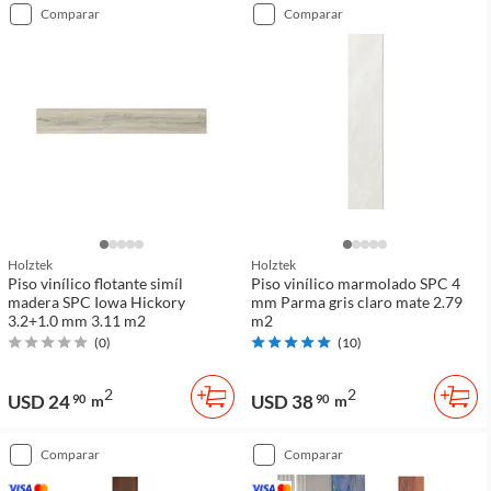
comparar
comparar
Holztek
Holztek
Piso vinílico flotante simíl
Piso vinílico marmolado SPC 4
madera SPC Iowa Hickory
mm Parma gris claro mate 2.79
3.2+1.0 mm 3.11 m2
m2
(
0
)
(
10
)
2
2
USD 24
USD 38
90
m
90
m
comparar
comparar