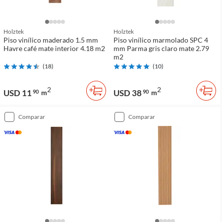
Holztek
Holztek
Piso vinílico maderado 1.5 mm
Piso vinílico marmolado SPC 4
Havre café mate interior 4.18 m2
mm Parma gris claro mate 2.79
m2
(
18
)
(
10
)
2
2
USD 11
USD 38
90
m
90
m
comparar
comparar