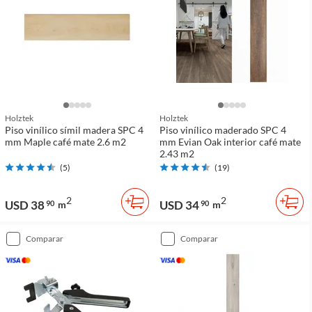
Holztek
Holztek
Piso vinílico símil madera SPC 4
Piso vinílico maderado SPC 4
mm Maple café mate 2.6 m2
mm Evian Oak interior café mate
2.43 m2
(
5
)
(
19
)
2
2
USD 38
USD 34
90
m
90
m
comparar
comparar