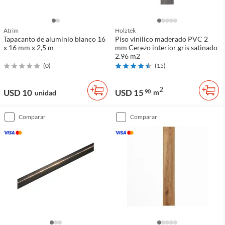
Atrim
Holztek
Tapacanto de aluminio blanco 16
Piso vinílico maderado PVC 2
x 16 mm x 2,5 m
mm Cerezo interior gris satinado
2.96 m2
(
0
)
(
15
)
2
USD 10
USD 15
90
m
unidad
comparar
comparar