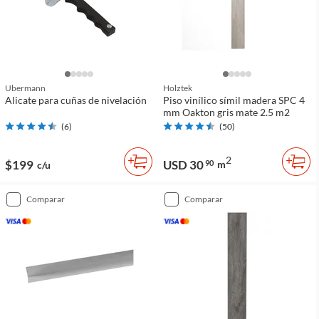
Ubermann
Holztek
Alicate para cuñas de nivelación
Piso vinílico símil madera SPC 4
mm Oakton gris mate 2.5 m2
(
6
)
(
50
)
2
$199
USD 30
90
m
c/u
comparar
comparar