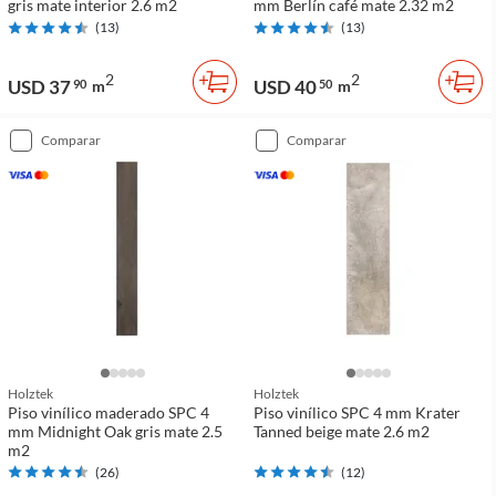
gris mate interior 2.6 m2
mm Berlín café mate 2.32 m2
(
13
)
(
13
)
2
2
USD 37
USD 40
90
m
50
m
comparar
comparar
Holztek
Holztek
Piso vinílico maderado SPC 4
Piso vinílico SPC 4 mm Krater
mm Midnight Oak gris mate 2.5
Tanned beige mate 2.6 m2
m2
(
26
)
(
12
)