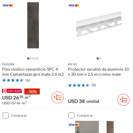
Holztek
Atrim
Piso vinílico cementicio SPC 4
Protector escalón de aluminio 10
mm Cementazzo gris mate 2.6 m2
x 30 mm x 2,5 m cromo mate
(
6
)
(
9
)
-30%
2
USD 26
50
m
USD 38
unidad
2
USD 37
m
90
comparar
comparar