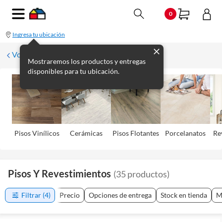
0
Ingresa tu ubicación
Volver
Mostraremos los productos y entregas
disponibles para tu ubicación.
Pisos Viní­licos
Cerámicas
Pisos Flotantes
Porcelanatos
Re
Pisos Y Revestimientos
(
35
productos
)
Filtrar
(4)
Precio
Opciones de entrega
Stock en tienda
M