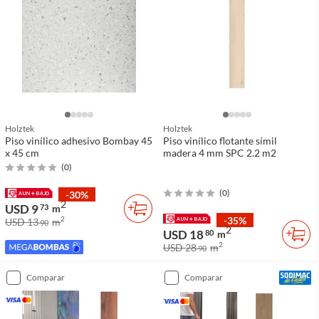
Holztek
Holztek
Piso vinílico adhesivo Bombay 45
Piso vinílico flotante símil
x 45 cm
madera 4 mm SPC 2.2 m2
(
0
)
(
0
)
-30%
2
USD 9
73
m
-35%
2
USD 13
m
90
2
USD 18
80
m
2
USD 28
m
90
comparar
comparar