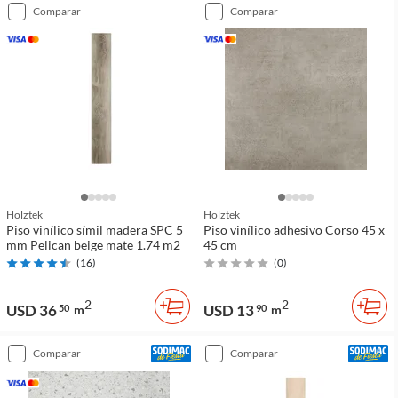
comparar
comparar
Holztek
Holztek
Piso vinílico símil madera SPC 5
Piso vinílico adhesivo Corso 45 x
mm Pelican beige mate 1.74 m2
45 cm
(
16
)
(
0
)
2
2
USD 36
USD 13
50
m
90
m
comparar
comparar