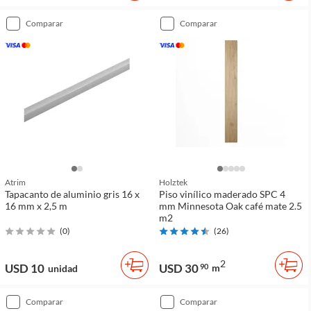
comparar
comparar
Atrim
Holztek
Tapacanto de aluminio gris 16 x
Piso vinílico maderado SPC 4
16 mm x 2,5 m
mm Minnesota Oak café mate 2.5
m2
(
0
)
(
26
)
2
USD 10
USD 30
90
m
unidad
comparar
comparar