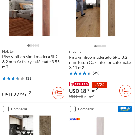
Holztek
Holztek
Piso vinílico símil madera SPC
Piso vinílico maderado SPC 3.2
3.2 mm Artistry café mate 3.55
mm Tesun Oak interior café mate
m2
3.11 m2
(
43
)
(
11
)
-35%
2
USD 18
80
m
2
USD 27
90
m
2
USD 28
m
90
comparar
comparar