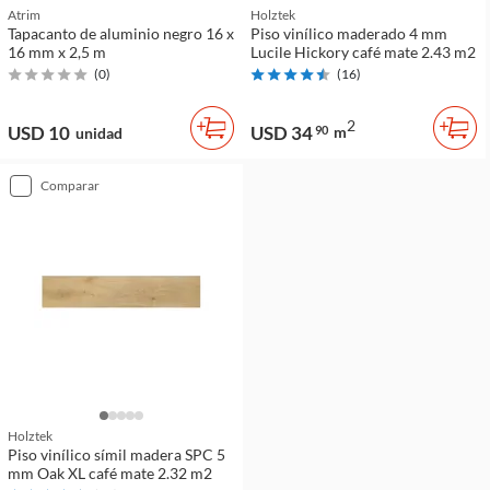
Atrim
Holztek
Tapacanto de aluminio negro 16 x
Piso vinílico maderado 4 mm
16 mm x 2,5 m
Lucile Hickory café mate 2.43 m2
(
0
)
(
16
)
2
USD 10
USD 34
90
m
unidad
comparar
Holztek
Piso vinílico símil madera SPC 5
mm Oak XL café mate 2.32 m2