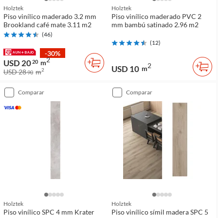
Holztek
Holztek
Piso vinílico maderado 3.2 mm
Piso vinílico maderado PVC 2
Brookland café mate 3.11 m2
mm bambú satinado 2.96 m2
(
46
)
(
12
)
-30%
2
USD 20
20
m
2
USD 10
m
2
USD 28
m
90
comparar
comparar
Holztek
Holztek
Piso vinílico SPC 4 mm Krater
Piso vinílico símil madera SPC 5