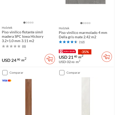
Holztek
Holztek
Piso vinílico flotante simíl
Piso vinílico marmolado 4 mm
madera SPC Iowa Hickory
Della gris mate 2.42 m2
3.2+1.0 mm 3.11 m2
(
12
)
(
0
)
-35%
2
USD 21
40
m
2
USD 24
90
m
2
USD 32
m
90
comparar
comparar