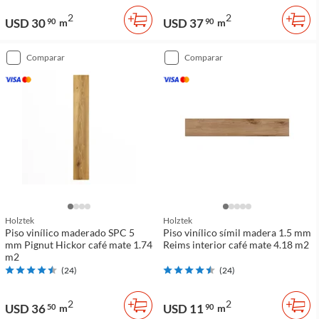
2
2
USD 30
USD 37
90
m
90
m
comparar
comparar
Holztek
Holztek
Piso vinílico maderado SPC 5
Piso vinílico símil madera 1.5 mm
mm Pignut Hickor café mate 1.74
Reims interior café mate 4.18 m2
m2
(
24
)
(
24
)
2
2
USD 36
USD 11
50
m
90
m