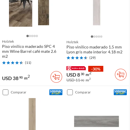
Holztek
Holztek
Piso vinílico maderado SPC 4
Piso vinílico maderado 1.5 mm
mm Wine Barrel café mate 2.6
Lyon gris mate interior 4.18 m2
m2
(
29
)
(
11
)
-30%
2
USD 8
30
m
2
USD 38
90
m
2
USD 11
m
90
comparar
comparar