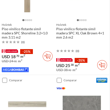
Holztek
Holztek
Piso vinílico flotante simíl
Piso vinílico flotante simíl
madera SPC Shoreline 3.2+1.0
madera SPC XL Oak Brown 4+1
mm 3.11 m2
mm 2.6 m2
(
0
)
(
0
)
-25%
2
USD 18
70
m
-35%
2
USD 24
m
90
2
USD 25
30
m
2
USD 38
m
90
comparar
comparar