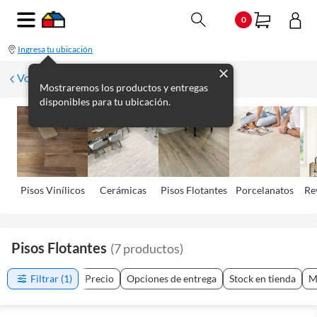
0
Ingresa tu ubicación
Volver
Mostraremos los productos y entregas
disponibles para tu ubicación.
Pisos Viní­licos
Cerámicas
Pisos Flotantes
Porcelanatos
Re
Pisos Flotantes
(
7
productos
)
Filtrar
(1)
Precio
Opciones de entrega
Stock en tienda
M