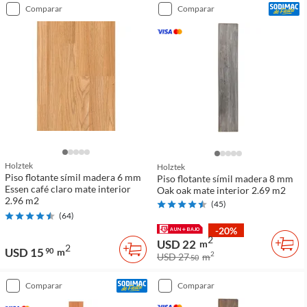
comparar
comparar
Holztek
Holztek
Piso flotante símil madera 6 mm
Piso flotante símil madera 8 mm
Essen café claro mate interior
Oak oak mate interior 2.69 m2
2.96 m2
(
45
)
(
64
)
-20%
2
USD 22
m
2
USD 15
90
m
2
USD 27
m
50
comparar
comparar