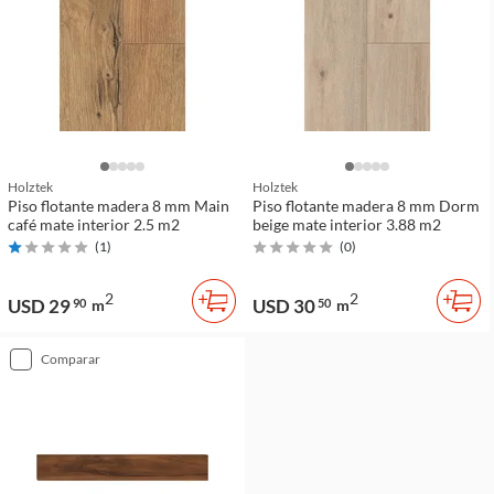
Holztek
Holztek
Piso flotante madera 8 mm Main
Piso flotante madera 8 mm Dorm
café mate interior 2.5 m2
beige mate interior 3.88 m2
(
1
)
(
0
)
2
2
USD 29
USD 30
90
m
50
m
comparar