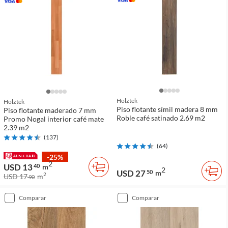
Holztek
Holztek
Piso flotante símil madera 8 mm
Piso flotante maderado 7 mm
Roble café satinado 2.69 m2
Promo Nogal interior café mate
2.39 m2
(
137
)
(
64
)
-25%
2
USD 13
40
m
2
USD 27
50
m
2
USD 17
m
90
comparar
comparar