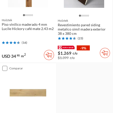
Holztek
Holztek
Piso vinílico maderado 4 mm
Revestimiento pared siding
Lucile Hickory café mate 2.43 m2
metalico simíl madera exterior
38 x 380 cm
(
23
)
(
16
)
-9%
$1.269
c/u
2
USD 34
90
m
$1.399
c/u
comparar