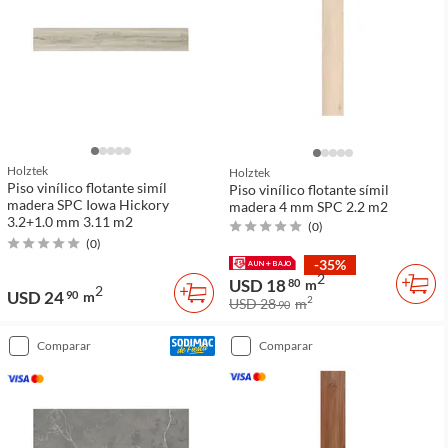
Holztek
Holztek
Piso vinílico flotante simíl
Piso vinílico flotante símil
madera SPC Iowa Hickory
madera 4 mm SPC 2.2 m2
3.2+1.0 mm 3.11 m2
(
0
)
(
0
)
-35%
2
USD 18
80
m
2
USD 24
90
m
2
USD 28
m
90
comparar
comparar