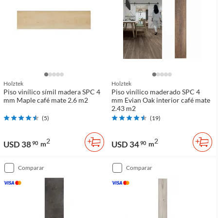
Holztek
Holztek
Piso vinílico símil madera SPC 4
Piso vinílico maderado SPC 4
mm Maple café mate 2.6 m2
mm Evian Oak interior café mate
2.43 m2
(
5
)
(
19
)
2
2
USD 38
USD 34
90
m
90
m
comparar
comparar