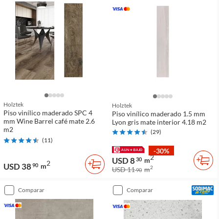
Holztek
Holztek
Piso vinílico maderado SPC 4
Piso vinílico maderado 1.5 mm
mm Wine Barrel café mate 2.6
Lyon gris mate interior 4.18 m2
m2
(
29
)
(
11
)
-30%
2
USD 8
30
m
2
USD 38
90
m
2
USD 11
m
90
comparar
comparar