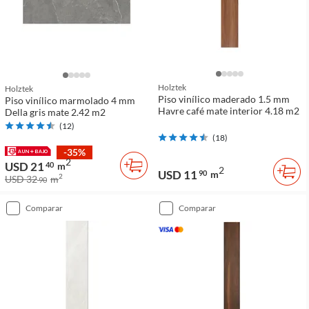
Holztek
Holztek
Piso vinílico maderado 1.5 mm
Piso vinílico marmolado 4 mm
Havre café mate interior 4.18 m2
Della gris mate 2.42 m2
(
12
)
(
18
)
-35%
2
USD 21
40
m
2
USD 11
90
m
2
USD 32
m
90
comparar
comparar