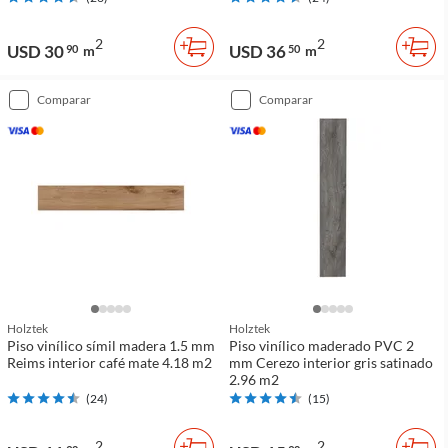
2
2
USD 30
USD 36
90
m
50
m
comparar
comparar
Holztek
Holztek
Piso vinílico símil madera 1.5 mm
Piso vinílico maderado PVC 2
Reims interior café mate 4.18 m2
mm Cerezo interior gris satinado
2.96 m2
(
24
)
(
15
)
2
2