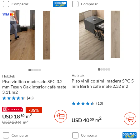
comparar
comparar
Holztek
Holztek
Piso vinílico símil madera SPC 5
Piso vinílico maderado SPC 3.2
mm Berlín café mate 2.32 m2
mm Tesun Oak interior café mate
3.11 m2
(
43
)
(
13
)
-35%
2
USD 18
80
m
2
USD 40
50
m
2
USD 28
m
90
comparar
comparar