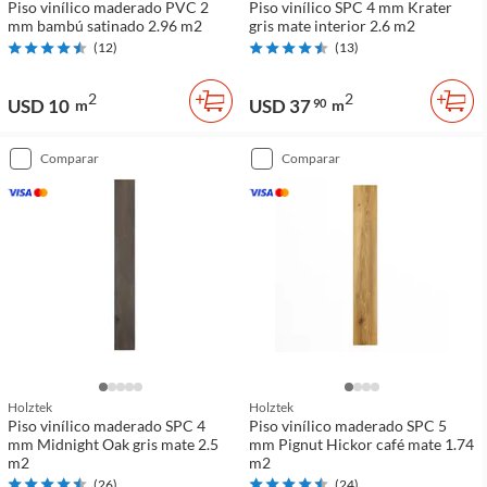
Piso vinílico maderado PVC 2
Piso vinílico SPC 4 mm Krater
mm bambú satinado 2.96 m2
gris mate interior 2.6 m2
(
12
)
(
13
)
2
2
USD 10
USD 37
m
90
m
comparar
comparar
Holztek
Holztek
Piso vinílico maderado SPC 4
Piso vinílico maderado SPC 5
mm Midnight Oak gris mate 2.5
mm Pignut Hickor café mate 1.74
m2
m2
(
26
)
(
24
)