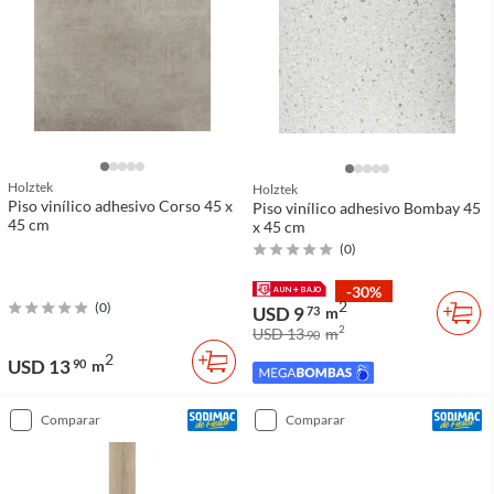
Holztek
Holztek
Piso vinílico adhesivo Corso 45 x
Piso vinílico adhesivo Bombay 45
45 cm
x 45 cm
(
0
)
-30%
2
(
0
)
USD 9
73
m
2
USD 13
m
90
2
USD 13
90
m
comparar
comparar