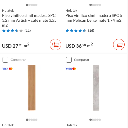
Holztek
Holztek
Piso vinílico símil madera SPC
Piso vinílico símil madera SPC 5
3.2 mm Artistry café mate 3.55
mm Pelican beige mate 1.74 m2
m2
(
11
)
(
16
)
2
2
USD 27
USD 36
90
m
50
m
comparar
comparar
Holztek
Holztek