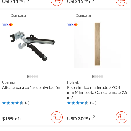
USD 11
USD 15
90
m
90
m
comparar
comparar
Ubermann
Holztek
Alicate para cuñas de nivelación
Piso vinílico maderado SPC 4
mm Minnesota Oak café mate 2.5
m2
(
6
)
(
26
)
2
$199
USD 30
90
m
c/u