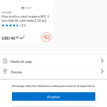
Holztek
Piso vinílico símil madera SPC 5
mm Oak XL café mate 2.32 m2
(
11
)
2
USD 40
50
m
Medio de pago
Tiendas
Venta telefónica
Al navegar este sitio utilizamos cookies para mejorar tu experiencia.
Aceptar