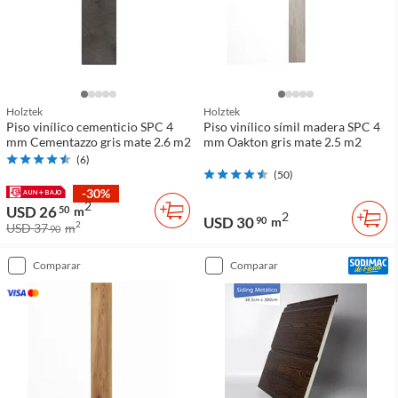
Holztek
Holztek
Piso vinílico cementicio SPC 4
Piso vinílico símil madera SPC 4
mm Cementazzo gris mate 2.6 m2
mm Oakton gris mate 2.5 m2
(
6
)
(
50
)
-30%
2
USD 26
50
m
2
USD 30
90
m
2
USD 37
m
90
comparar
comparar