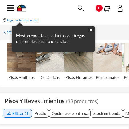
0
Ingresa tu ubicación
Volver
Mostraremos los productos y entregas
disponibles para tu ubicación.
Pisos Viní­licos
Cerámicas
Pisos Flotantes
Porcelanatos
Re
Pisos Y Revestimientos
(
33
productos
)
Filtrar
(4)
Precio
Opciones de entrega
Stock en tienda
M