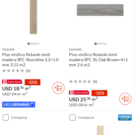
Holztek
Holztek
Piso vinílico flotante simíl
Piso vinílico flotante simíl
madera SPC Shoreline 3.2+1.0
madera SPC XL Oak Brown 4+1
mm 3.11 m2
mm 2.6 m2
(
0
)
(
0
)
-25%
2
USD 18
70
m
-35%
2
USD 24
m
90
2
USD 25
30
m
2
USD 38
m
90
comparar
comparar