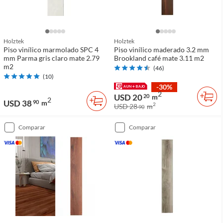
Holztek
Holztek
Piso vinílico marmolado SPC 4
Piso vinílico maderado 3.2 mm
mm Parma gris claro mate 2.79
Brookland café mate 3.11 m2
m2
(
46
)
(
10
)
-30%
2
USD 20
20
m
2
USD 38
90
m
2
USD 28
m
90
comparar
comparar