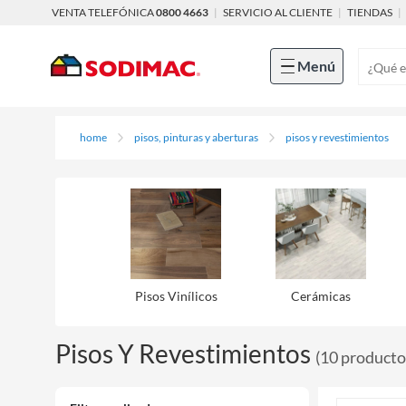
VENTA TELEFÓNICA
0800 4663
|
SERVICIO AL CLIENTE
|
TIENDAS
|
Menú
home
pisos, pinturas y aberturas
pisos y revestimientos
Pisos Viní­licos
Cerámicas
Pisos Y Revestimientos
(
10
producto