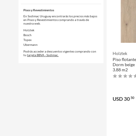
Pisos y Revestimientos
En Sodimac Uruguay encontrarás los precios más bajos
en Pisos y Revestimientos comprando a través de
nuestra web.
Holztek
Bosch
Topex
Ubermann
Podrás acceder a descuentos vigentes comprando con
Holztek
tu
tarjeta BBVA - Sodimac.
Piso flotan
Dorm beige 
3.88 m2
USD 30
50