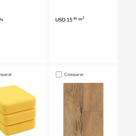
2
m
USD 15
90
/u
mparar
comparar