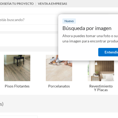
DISEÑA TU PROYECTO
|
VENTA A EMPRESAS
Nuevo
Búsqueda por imagen
Ahora puedes tomar una foto o su
Mostraremo
una imagen para encontrar produc
disponibles
Entendi
Pisos Flotantes
Porcelanatos
Revestimiento
Y Placas
s
)