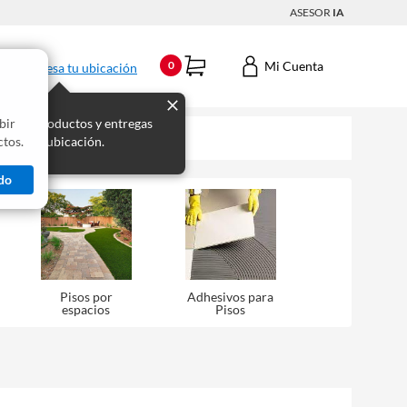
ASESOR
IA
Mi Cuenta
0
Ingresa tu ubicación
bir
s los productos y entregas
tos.
 para tu ubicación.
do
Pisos por
Adhesivos para
espacios
Pisos