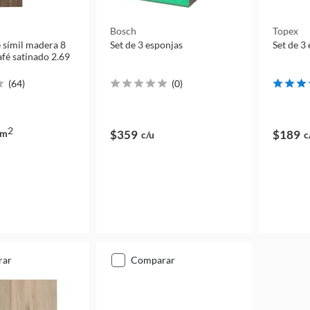
Bosch
Topex
e símil madera 8
Set de 3 esponjas
Set de 3
fé satinado 2.69
(
64
)
(
0
)
2
m
$359
$189
c/u
c
rar
comparar