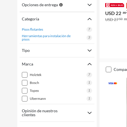
Opciones de entrega
m
USD 22
Categoría
USD 27
50
7
pisos flotantes
herramientas para instalación de
3
pisos
Tipo
Marca
compa
7
holztek
1
bosch
1
topex
1
ubermann
Opinión de nuestros
clientes