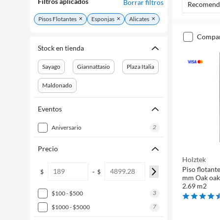
Filtros aplicados
Borrar filtros
Recomend
Pisos Flotantes
Esponjas
Alicates
compa
Stock en tienda
Sayago
Giannattasio
Plaza Italia
Maldonado
Eventos
2
aniversario
Precio
Holztek
Piso flotant
-
$
$
mm Oak oak 
2.69 m2
3
$100 - $500
7
$1000 - $5000