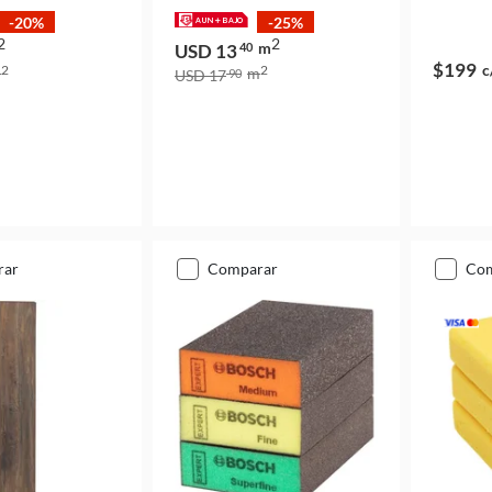
-20%
-25%
2
2
m
USD 13
40
$199
c
2
2
m
m
USD 17
90
rar
comparar
co