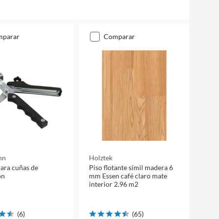
mparar
comparar
nn
Holztek
para cuñas de
Piso flotante símil madera 6
ón
mm Essen café claro mate
interior 2.96 m2
(
6
)
(
65
)