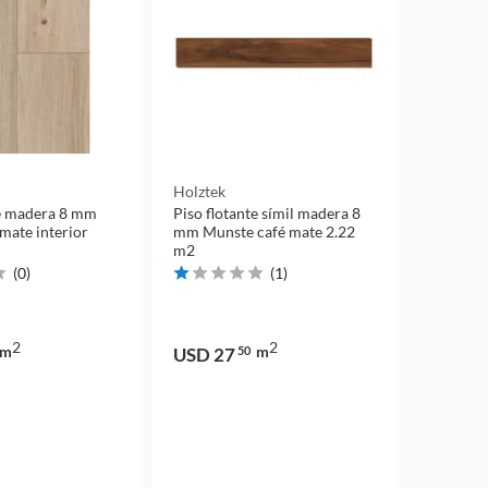
Holztek
te madera 8 mm
Piso flotante símil madera 8
mate interior
mm Munste café mate 2.22
m2
(
0
)
(
1
)
2
2
m
m
USD 27
50