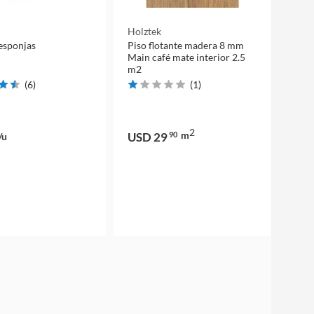
Holztek
 esponjas
Piso flotante madera 8 mm
Main café mate interior 2.5
m2
(
6
)
(
1
)
2
m
USD 29
90
/u