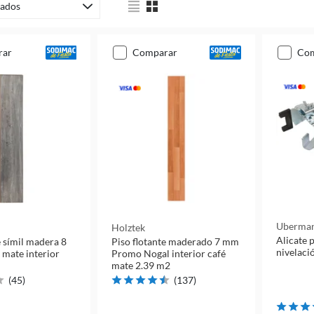
ados
rar
comparar
co
Uberma
Holztek
Alicate 
e símil madera 8
Piso flotante maderado 7 mm
nivelaci
mate interior
Promo Nogal interior café
mate 2.39 m2
(
45
)
(
137
)