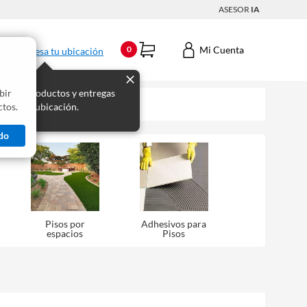
ASESOR
IA
Mi Cuenta
0
Ingresa tu ubicación
bir
s los productos y entregas
tos.
 para tu ubicación.
do
Pisos por
Adhesivos para
espacios
Pisos