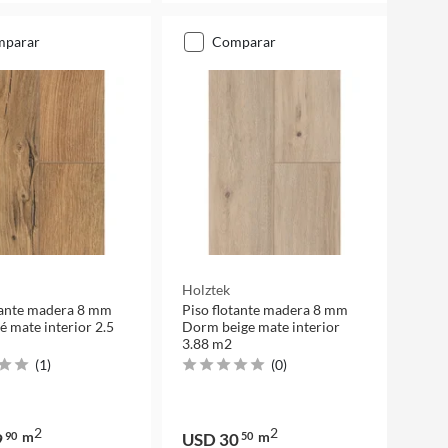
mparar
comparar
Holztek
tante madera 8 mm
Piso flotante madera 8 mm
é mate interior 2.5
Dorm beige mate interior
3.88 m2
(
1
)
(
0
)
2
2
m
m
9
90
USD 30
50