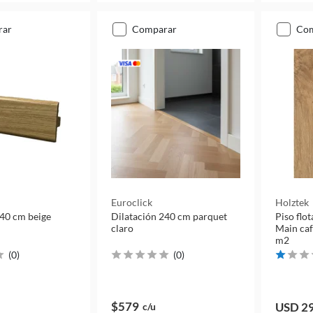
rar
comparar
co
Euroclick
Holztek
240 cm beige
Dilatación 240 cm parquet
Piso flo
claro
Main caf
m2
(
0
)
(
0
)
$579
USD 2
c/u