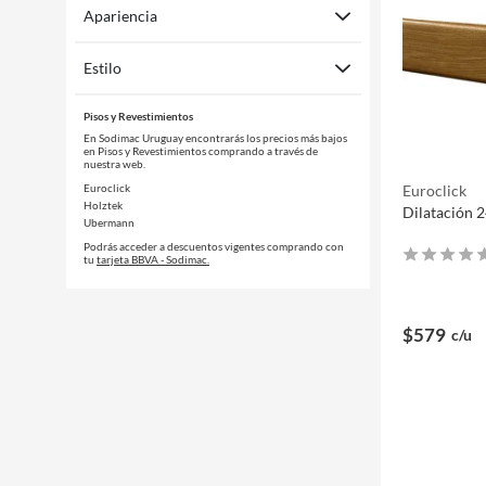
Apariencia
Estilo
Pisos y Revestimientos
En Sodimac Uruguay encontrarás los precios más bajos
en Pisos y Revestimientos comprando a través de
nuestra web.
Euroclick
Euroclick
Holztek
Dilatación 
Ubermann
Podrás acceder a descuentos vigentes comprando con
tu
tarjeta BBVA - Sodimac.
$579
c/u