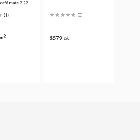
afé mate 2.22
(
1
)
(
0
)
2
m
$579
c/u