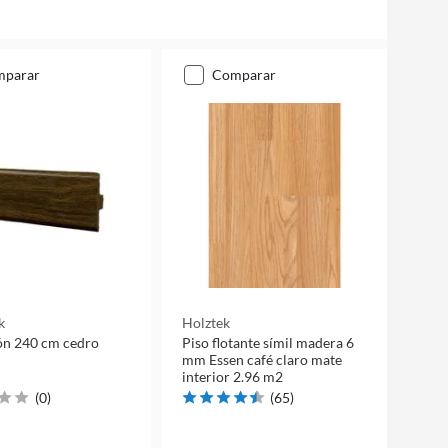
mparar
comparar
k
Holztek
ón 240 cm cedro
Piso flotante símil madera 6
mm Essen café claro mate
interior 2.96 m2
(
0
)
(
65
)