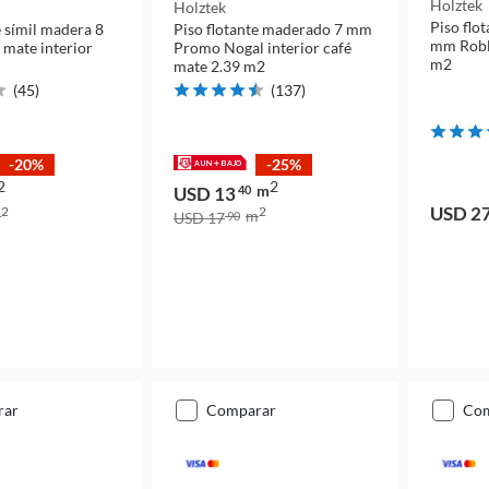
Holztek
Holztek
Piso flo
e símil madera 8
Piso flotante maderado 7 mm
mm Roble
mate interior
Promo Nogal interior café
m2
mate 2.39 m2
(
45
)
(
137
)
-20%
-25%
2
2
m
USD 13
40
USD 2
2
2
m
m
USD 17
90
rar
comparar
co