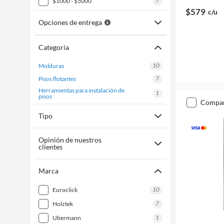
7
$1000 - $5000
$579
c/u
Opciones de entrega
Categoría
10
molduras
7
pisos flotantes
herramientas para instalación de
1
pisos
compa
Tipo
Opinión de nuestros
clientes
Marca
10
euroclick
7
holztek
1
ubermann