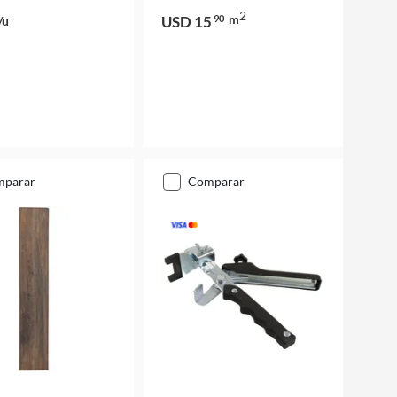
2
m
USD 15
90
/u
mparar
comparar