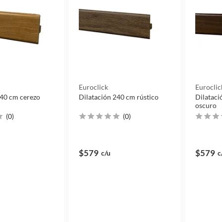
Euroclick
Euroclic
240 cm cerezo
Dilatación 240 cm rústico
Dilataci
oscuro
(
0
)
(
0
)
$579
$579
c/u
c