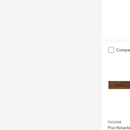
compa
Holztek
Piso flotant