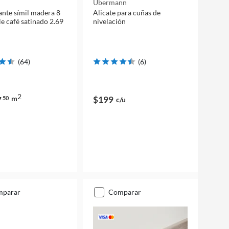
Ubermann
tante símil madera 8
Alicate para cuñas de
 café satinado 2.69
nivelación
(
64
)
(
6
)
2
m
$199
7
50
c/u
mparar
comparar