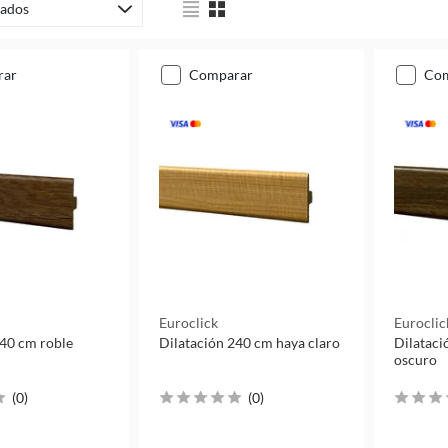
ados
rar
comparar
co
Euroclick
Euroclic
240 cm roble
Dilatación 240 cm haya claro
Dilataci
oscuro
(
0
)
(
0
)