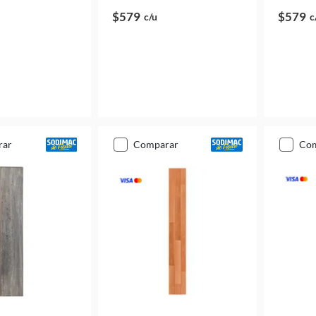
$579
$579
c/u
c
rar
comparar
co