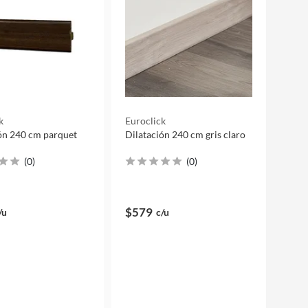
k
Euroclick
ón 240 cm parquet
Dilatación 240 cm gris claro
(
0
)
(
0
)
$579
/u
c/u