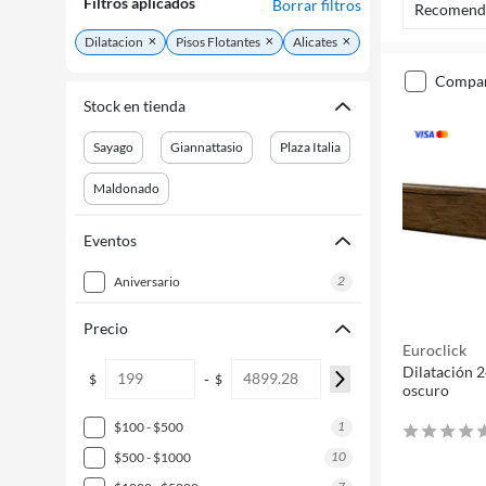
Filtros aplicados
Borrar filtros
Recomend
Dilatacion
Pisos Flotantes
Alicates
compa
Stock en tienda
Sayago
Giannattasio
Plaza Italia
Maldonado
Eventos
2
aniversario
Precio
Euroclick
Dilatación 
-
$
$
oscuro
1
$100 - $500
10
$500 - $1000