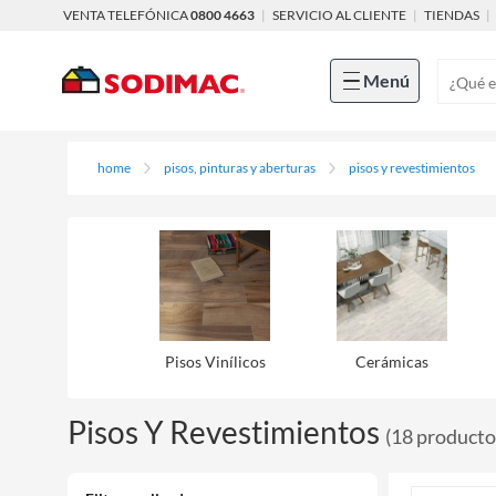
VENTA TELEFÓNICA
0800 4663
|
SERVICIO AL CLIENTE
|
TIENDAS
|
Menú
home
pisos, pinturas y aberturas
pisos y revestimientos
Pisos Viní­licos
Cerámicas
Pisos Y Revestimientos
(
18
producto