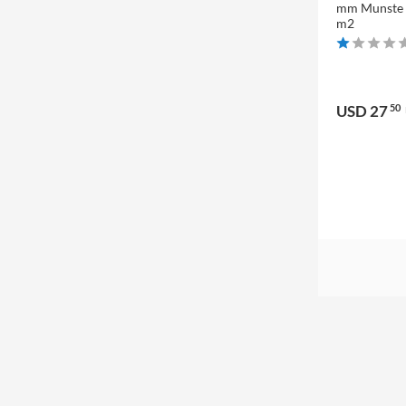
mm Munste c
m2
USD 27
50