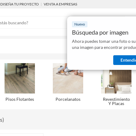
DISEÑA TU PROYECTO
|
VENTA A EMPRESAS
Nuevo
Búsqueda por imagen
Ahora puedes tomar una foto o su
Mostraremo
una imagen para encontrar produc
disponibles
Entendi
Pisos Flotantes
Porcelanatos
Revestimiento
Y Placas
s
)