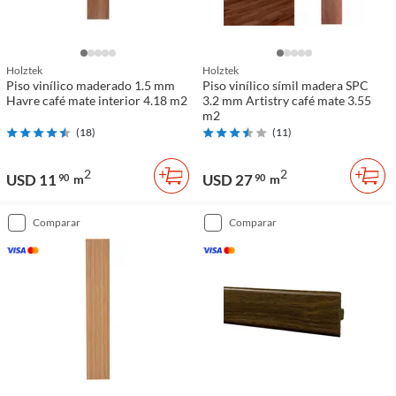
Holztek
Holztek
Piso vinílico maderado 1.5 mm
Piso vinílico símil madera SPC
Havre café mate interior 4.18 m2
3.2 mm Artistry café mate 3.55
m2
(
18
)
(
11
)
2
2
USD 11
USD 27
90
m
90
m
comparar
comparar