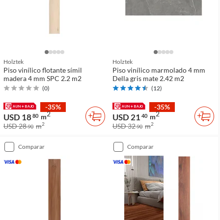
Holztek
Holztek
Piso vinílico flotante símil
Piso vinílico marmolado 4 mm
madera 4 mm SPC 2.2 m2
Della gris mate 2.42 m2
(
0
)
(
12
)
-35%
-35%
2
2
USD 18
USD 21
80
m
40
m
2
2
USD 28
m
USD 32
m
90
90
comparar
comparar