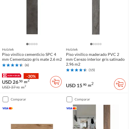
Holztek
Holztek
Piso vinílico cementicio SPC 4
Piso vinílico maderado PVC 2
mm Cementazzo gris mate 2.6 m2
mm Cerezo interior gris satinado
2.96 m2
(
6
)
(
15
)
-30%
2
USD 26
50
m
2
USD 15
90
m
2
USD 37
m
90
comparar
comparar