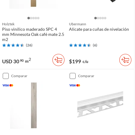
Holztek
Ubermann
Piso vinílico maderado SPC 4
Alicate para cuñas de nivelación
mm Minnesota Oak café mate 2.5
m2
(
26
)
(
6
)
2
USD 30
$199
90
m
c/u
comparar
comparar