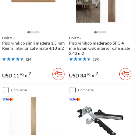
Holztek
Holztek
Piso vinílico símil madera 1.5 mm
Piso vinílico maderado SPC 4
Reims interior café mate 4.18 m2
mm Evian Oak interior café mate
2.43 m2
(
24
)
(
19
)
2
2
USD 11
USD 34
90
m
90
m
comparar
comparar