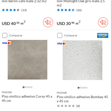
mm Berlín café mate 2.32 m2
mm Midnight Oak gris mate 2.5
m2
(
13
)
(
26
)
2
2
USD 40
USD 30
50
m
90
m
comparar
comparar
Holztek
Holztek
Piso vinílico adhesivo Corso 45 x
Piso vinílico adhesivo Bombay 45
45 cm
x 45 cm
(
0
)