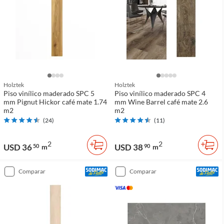
Holztek
Holztek
Piso vinílico maderado SPC 5
Piso vinílico maderado SPC 4
mm Pignut Hickor café mate 1.74
mm Wine Barrel café mate 2.6
m2
m2
(
24
)
(
11
)
2
2
USD 36
USD 38
50
m
90
m
comparar
comparar