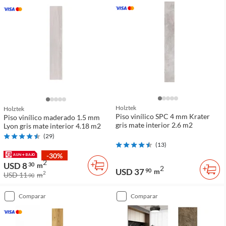
Holztek
Holztek
Piso vinílico SPC 4 mm Krater
Piso vinílico maderado 1.5 mm
gris mate interior 2.6 m2
Lyon gris mate interior 4.18 m2
(
29
)
(
13
)
-30%
2
USD 8
30
m
2
USD 37
90
m
2
USD 11
m
90
comparar
comparar