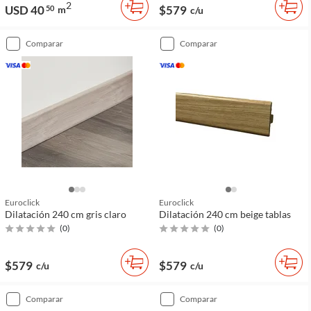
2
USD 40
$579
50
m
c/u
comparar
comparar
Euroclick
Euroclick
Dilatación 240 cm gris claro
Dilatación 240 cm beige tablas
(
0
)
(
0
)
$579
$579
c/u
c/u
comparar
comparar