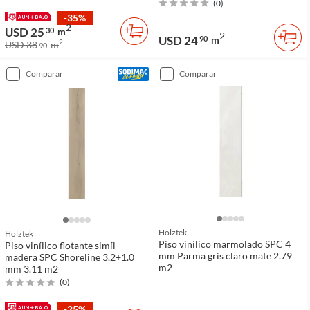
(
0
)
-35%
2
USD 25
30
m
2
USD 24
90
m
2
USD 38
m
90
comparar
comparar
Holztek
Holztek
Piso vinílico marmolado SPC 4
Piso vinílico flotante simíl
mm Parma gris claro mate 2.79
madera SPC Shoreline 3.2+1.0
m2
mm 3.11 m2
(
0
)
-25%