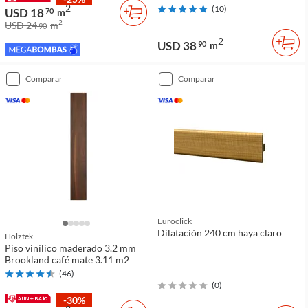
2
(
10
)
USD 18
70
m
2
USD 24
m
90
2
USD 38
90
m
comparar
comparar
Euroclick
Dilatación 240 cm haya claro
Holztek
Piso vinílico maderado 3.2 mm
Brookland café mate 3.11 m2
(
46
)
(
0
)
-30%