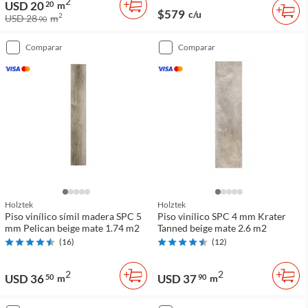
2
USD 20
20
m
$579
c/u
2
USD 28
m
90
comparar
comparar
Holztek
Holztek
Piso vinílico símil madera SPC 5
Piso vinílico SPC 4 mm Krater
mm Pelican beige mate 1.74 m2
Tanned beige mate 2.6 m2
(
16
)
(
12
)
2
2
USD 36
USD 37
50
m
90
m