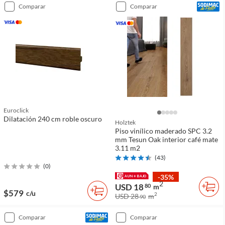
comparar
comparar
Euroclick
Dilatación 240 cm roble oscuro
Holztek
Piso vinílico maderado SPC 3.2
mm Tesun Oak interior café mate
3.11 m2
(
43
)
(
0
)
-35%
2
USD 18
80
m
$579
c/u
2
USD 28
m
90
comparar
comparar