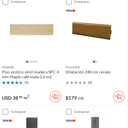
comparar
comparar
Holztek
Euroclick
Piso vinílico símil madera SPC 4
Dilatación 240 cm cerezo
mm Maple café mate 2.6 m2
(
5
)
(
0
)
2
USD 38
$579
90
m
c/u
comparar
comparar