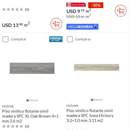
-30%
2
(
0
)
USD 9
73
m
2
USD 13
m
90
2
USD 13
90
m
comparar
comparar
Holztek
Holztek
Piso vinílico flotante simíl
Piso vinílico flotante simíl
madera SPC Iowa Hickory
madera SPC XL Oak Brown 4+1
3.2+1.0 mm 3.11 m2
mm 2.6 m2
(
0
)