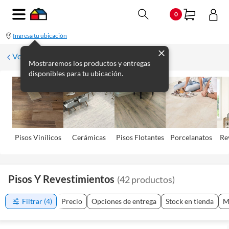
0
Ingresa tu ubicación
Volver
Mostraremos los productos y entregas
disponibles para tu ubicación.
Pisos Viní­licos
Cerámicas
Pisos Flotantes
Porcelanatos
Re
Pisos Y Revestimientos
(
42
productos
)
Filtrar
(4)
Precio
Opciones de entrega
Stock en tienda
M