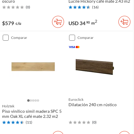
oscuro
Lucile Hickory café mate 2.43 m2
(
0
)
(
16
)
2
$579
USD 34
90
m
c/u
comparar
comparar
Euroclick
Dilatación 240 cm rústico
Holztek
Piso vinílico símil madera SPC 5
mm Oak XL café mate 2.32 m2
(
11
)
(
0
)