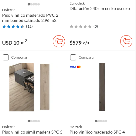
Euroclick
Dilatación 240 cm cedro oscuro
Holztek
Piso vinílico maderado PVC 2
mm bambú satinado 2.96 m2
(
12
)
(
0
)
2
USD 10
$579
m
c/u
comparar
comparar
Holztek
Holztek
Piso vinílico símil madera SPC 5
Piso vinílico maderado SPC 4