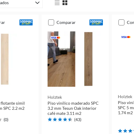
ados
rar
comparar
co
Holztek
Holztek
Piso vin
 flotante símil
Piso vinílico maderado SPC
SPC 5 m
madera 4 mm SPC 2.2 m2
3.2 mm Tesun Oak interior
1.74 m2
café mate 3.11 m2
(
0
)
(
43
)