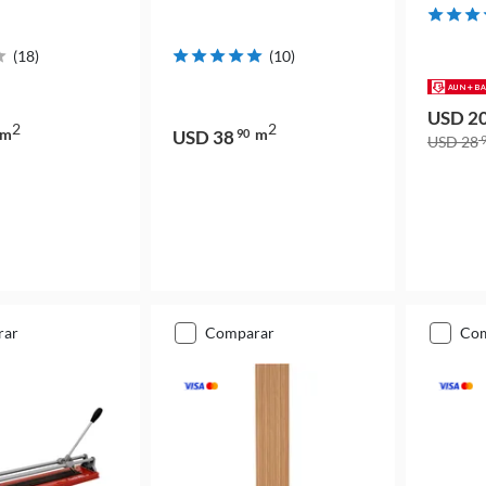
(
18
)
(
10
)
USD 2
2
2
m
m
USD 38
90
USD 28
9
rar
comparar
co