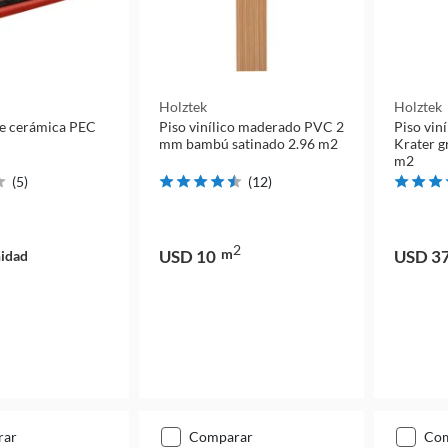
Holztek
Holztek
e cerámica PEC
Piso vinílico maderado PVC 2
Piso vin
mm bambú satinado 2.96 m2
Krater gr
m2
(
5
)
(
12
)
2
m
USD 10
USD 3
idad
rar
comparar
co