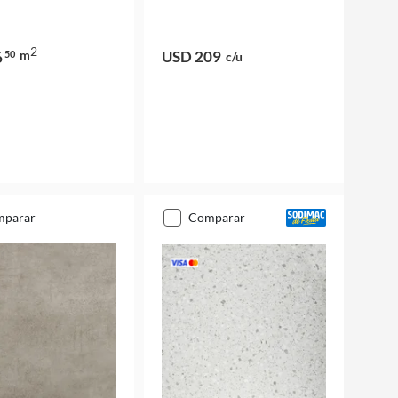
2
m
USD 209
6
50
c/u
mparar
comparar