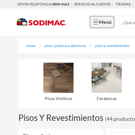
VENTA TELEFÓNICA
0800 4663
|
SERVICIO AL CLIENTE
|
TIENDAS
|
Menú
home
pisos, pinturas y aberturas
pisos y revestimientos
Pisos Viní­licos
Cerámicas
Pisos Y Revestimientos
(
44
producto