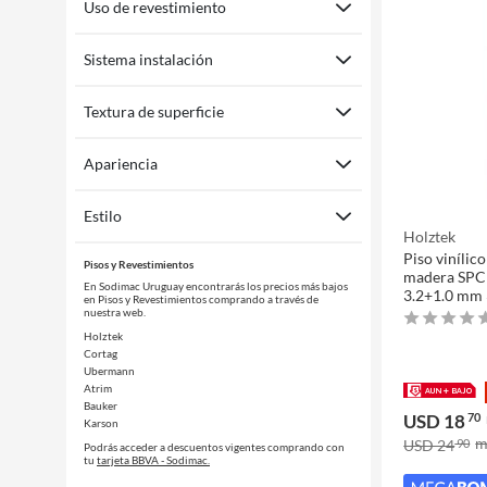
Uso de revestimiento
Sistema instalación
Textura de superficie
Apariencia
Estilo
Holztek
Piso vinílico
Pisos y Revestimientos
madera SPC 
En Sodimac Uruguay encontrarás los precios más bajos
3.2+1.0 mm
en Pisos y Revestimientos comprando a través de
nuestra web.
Holztek
Cortag
Ubermann
Atrim
Bauker
USD 18
70
Karson
USD 24
90
Podrás acceder a descuentos vigentes comprando con
tu
tarjeta BBVA - Sodimac.