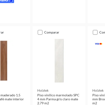
rar
comparar
co
Holztek
Holztek
o maderado 1.5
Piso vinílico marmolado SPC
Piso vin
fé mate interior
4 mm Parma gris claro mate
mm Broo
2.79 m2
m2