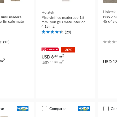
Holztek
Holztek
o símil madera
Piso vin
Piso vinílico maderado 1.5
rlín café mate
45 x 45 
mm Lyon gris mate interior
4.18 m2
(
29
)
(
13
)
-30%
2
m
USD 8
30
2
m
USD 1
2
m
USD 11
90
rar
comparar
co