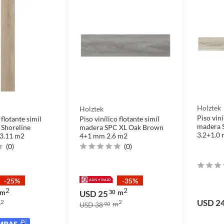
Holztek
Holztek
Piso viní
 flotante simíl
Piso vinílico flotante simíl
madera 
Shoreline
madera SPC XL Oak Brown
3.2+1.0
 3.11 m2
4+1 mm 2.6 m2
(
0
)
(
0
)
-25%
-35%
2
2
m
m
USD 25
30
USD 2
2
2
m
m
USD 38
90