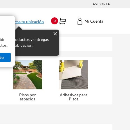
ASESOR
IA
Mi Cuenta
0
Ingresa tu ubicación
bir
s los productos y entregas
tos.
 para tu ubicación.
do
Pisos por
Adhesivos para
espacios
Pisos