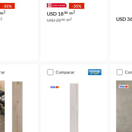
-35%
-35%
2
2
m
m
USD 18
80
USD 3
2
2
m
m
USD 28
90
rar
comparar
co