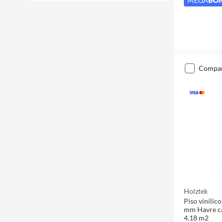
compa
Holztek
Piso vinílic
mm Havre ca
4.18 m2