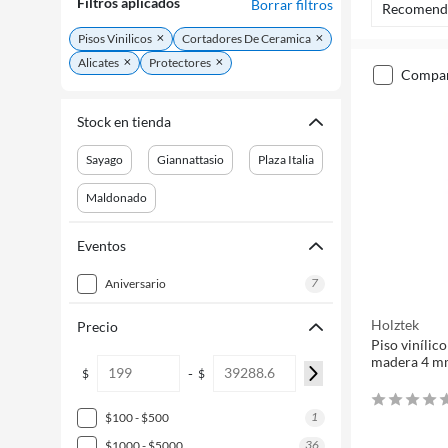
Filtros aplicados
Borrar filtros
Recomend
Pisos Vinilicos
Cortadores De Ceramica
Alicates
Protectores
compa
Stock en tienda
Sayago
Giannattasio
Plaza Italia
Maldonado
Eventos
7
aniversario
Holztek
Precio
Piso vinílico
-
$
$
1
$100 - $500
36
$1000 - $5000