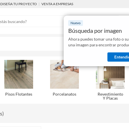
DISEÑA TU PROYECTO
|
VENTA A EMPRESAS
Nuevo
Búsqueda por imagen
Ahora puedes tomar una foto o su
Mostraremo
una imagen para encontrar produc
disponibles
Entendi
Pisos Flotantes
Porcelanatos
Revestimiento
Y Placas
s
)