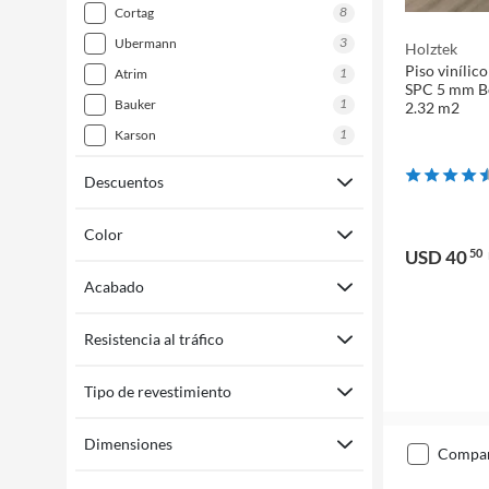
8
cortag
3
ubermann
Holztek
Piso vinílic
1
atrim
SPC 5 mm Be
1
bauker
2.32 m2
1
karson
Descuentos
Color
USD 40
50
Acabado
Resistencia al tráfico
Tipo de revestimiento
Dimensiones
compa