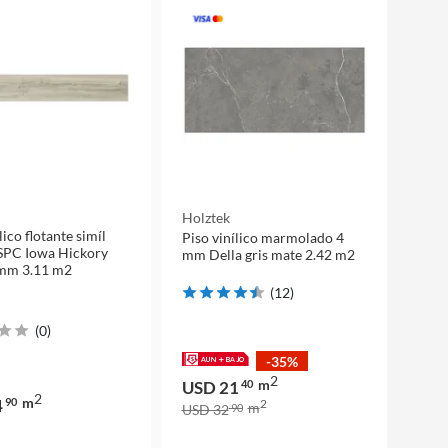
Holztek
lico flotante simíl
Piso vinílico marmolado 4
SPC Iowa Hickory
mm Della gris mate 2.42 m2
 mm 3.11 m2
(
12
)
(
0
)
-35%
2
m
USD 21
40
2
m
4
90
2
m
USD 32
90