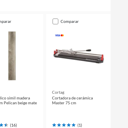
mparar
comparar
Cortag
ílico símil madera
Cortadora de cerámica
m Pelican beige mate
Master 75 cm
(
16
)
(
1
)