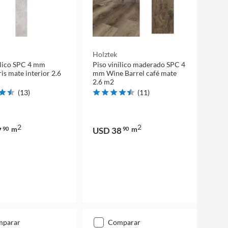
Holztek
ílico SPC 4 mm
Piso vinílico maderado SPC 4
is mate interior 2.6
mm Wine Barrel café mate
2.6 m2
(
13
)
(
11
)
2
2
m
m
7
90
USD 38
90
mparar
comparar