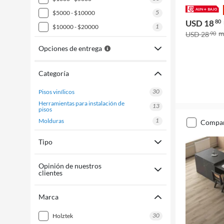
5
$5000 - $10000
USD 18
80
1
$10000 - $20000
USD 28
90
Opciones de entrega
Categoría
30
pisos vinílicos
herramientas para instalación de
13
pisos
1
molduras
compa
Tipo
Opinión de nuestros
clientes
Marca
30
holztek