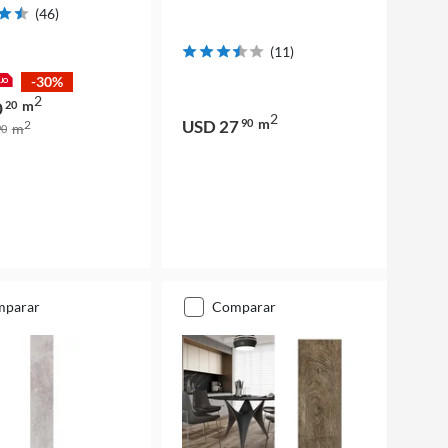
(
46
)
(
11
)
-30%
2
m
0
20
2
m
USD 27
90
2
m
0
mparar
comparar