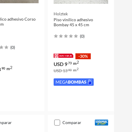
Holztek
ílico adhesivo Corso
Piso vinílico adhesivo
cm
Bombay 45 x 45 cm
(
0
)
(
0
)
-30%
2
m
USD 9
73
2
m
3
90
2
m
USD 13
90
mparar
comparar