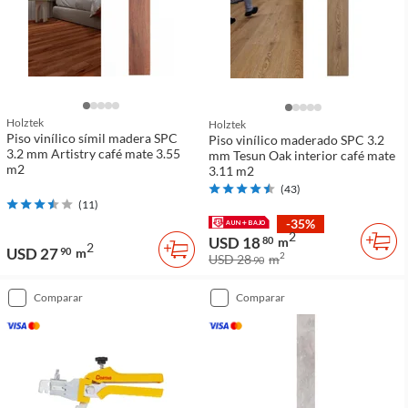
Holztek
Holztek
Piso vinílico símil madera SPC
Piso vinílico maderado SPC 3.2
3.2 mm Artistry café mate 3.55
mm Tesun Oak interior café mate
m2
3.11 m2
(
43
)
(
11
)
-35%
2
USD 18
80
m
2
USD 27
90
m
2
USD 28
m
90
comparar
comparar