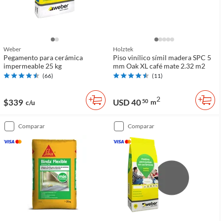
Weber
Holztek
Pegamento para cerámica
Piso vinílico símil madera SPC 5
impermeable 25 kg
mm Oak XL café mate 2.32 m2
(
66
)
(
11
)
2
$339
USD 40
50
m
c/u
comparar
comparar