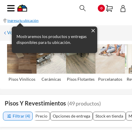
0
Ingresa tu ubicación
Volver
Mostraremos los productos y entregas
disponibles para tu ubicación.
Pisos Viní­licos
Cerámicas
Pisos Flotantes
Porcelanatos
Re
Pisos Y Revestimientos
(
49
productos
)
Filtrar
(4)
Precio
Opciones de entrega
Stock en tienda
M