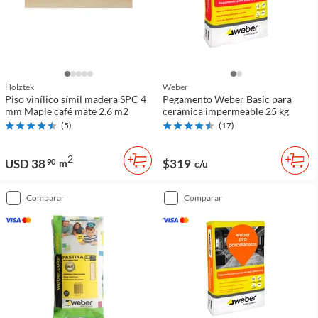
Holztek
Weber
Piso vinílico símil madera SPC 4
Pegamento Weber Basic para
mm Maple café mate 2.6 m2
cerámica impermeable 25 kg
(
5
)
(
17
)
2
USD 38
$319
90
m
c/u
comparar
comparar