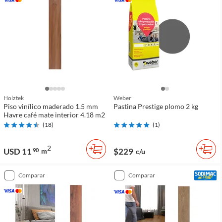
Holztek
Weber
Piso vinílico maderado 1.5 mm
Pastina Prestige plomo 2 kg
Havre café mate interior 4.18 m2
(
18
)
(
1
)
2
USD 11
$229
90
m
c/u
comparar
comparar