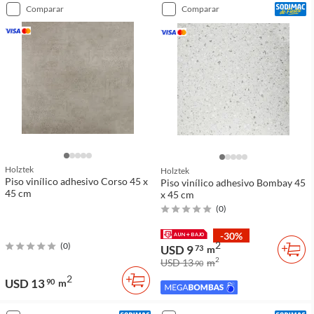
comparar
comparar
Holztek
Holztek
Piso vinílico adhesivo Corso 45 x
Piso vinílico adhesivo Bombay 45
45 cm
x 45 cm
(
0
)
-30%
2
(
0
)
USD 9
73
m
2
USD 13
m
90
2
USD 13
90
m