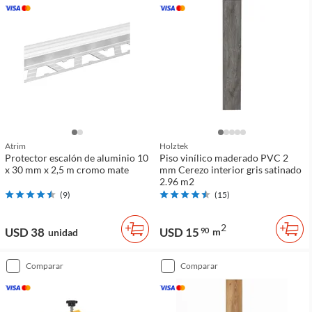
Atrim
Holztek
Protector escalón de aluminio 10
Piso vinílico maderado PVC 2
x 30 mm x 2,5 m cromo mate
mm Cerezo interior gris satinado
2.96 m2
(
9
)
(
15
)
2
USD 38
USD 15
90
m
unidad
comparar
comparar