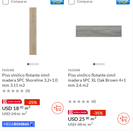
comparar
comparar
Holztek
Holztek
Piso vinílico flotante simíl
Piso vinílico flotante simíl
madera SPC Shoreline 3.2+1.0
madera SPC XL Oak Brown 4+1
mm 3.11 m2
mm 2.6 m2
(
0
)
(
0
)
-25%
2
USD 18
70
m
-35%
2
USD 24
m
90
2
USD 25
30
m
2
USD 38
m
90