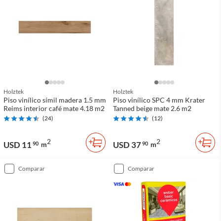
Holztek
Holztek
Piso vinílico símil madera 1.5 mm
Piso vinílico SPC 4 mm Krater
Reims interior café mate 4.18 m2
Tanned beige mate 2.6 m2
(
24
)
(
12
)
2
2
USD 11
USD 37
90
m
90
m
comparar
comparar