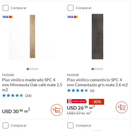
comparar
comparar
Holztek
Holztek
Piso vinílico maderado SPC 4
Piso vinílico cementicio SPC 4
mm Minnesota Oak café mate 2.5
mm Cementazzo gris mate 2.6 m2
m2
(
6
)
(
26
)
-30%
2
USD 26
50
m
2
USD 30
90
m
2
USD 37
m
90
comparar
comparar