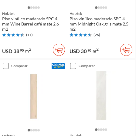
Holztek
Holztek
Piso vinílico maderado SPC 4
Piso vinílico maderado SPC 4
mm Wine Barrel café mate 2.6
mm Midnight Oak gris mate 2.5
m2
m2
(
11
)
(
26
)
2
2
USD 38
USD 30
90
m
90
m
comparar
comparar
Holztek
Holztek