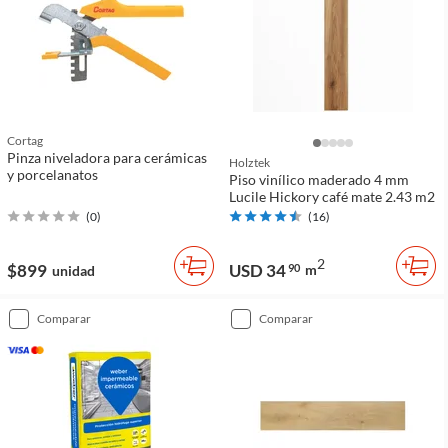
Cortag
Pinza niveladora para cerámicas
Holztek
y porcelanatos
Piso vinílico maderado 4 mm
Lucile Hickory café mate 2.43 m2
(
0
)
(
16
)
2
$899
USD 34
90
m
unidad
comparar
comparar