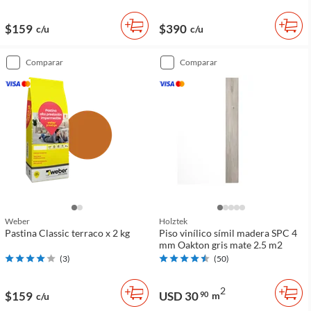
$159
$390
c/u
c/u
comparar
comparar
Weber
Holztek
Pastina Classic terraco x 2 kg
Piso vinílico símil madera SPC 4
mm Oakton gris mate 2.5 m2
(
3
)
(
50
)
2
$159
USD 30
90
m
c/u