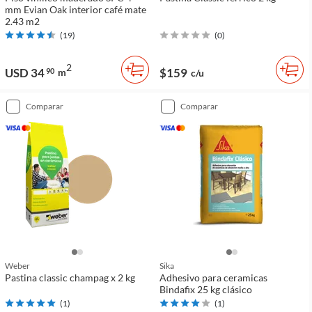
mm Evian Oak interior café mate
2.43 m2
(
19
)
(
0
)
2
USD 34
$159
90
m
c/u
comparar
comparar
Weber
Sika
Pastina classic champag x 2 kg
Adhesivo para ceramicas
Bindafix 25 kg clásico
(
1
)
(
1
)