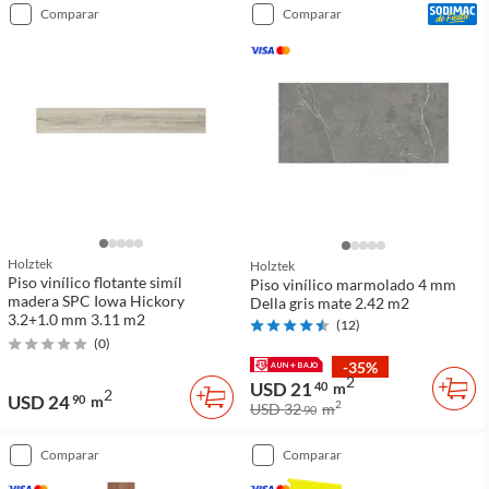
comparar
comparar
Holztek
Holztek
Piso vinílico flotante simíl
Piso vinílico marmolado 4 mm
madera SPC Iowa Hickory
Della gris mate 2.42 m2
3.2+1.0 mm 3.11 m2
(
12
)
(
0
)
-35%
2
USD 21
40
m
2
USD 24
90
m
2
USD 32
m
90
comparar
comparar