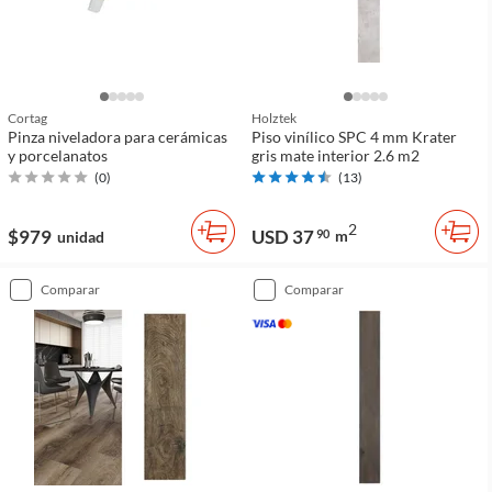
Cortag
Holztek
Pinza niveladora para cerámicas
Piso vinílico SPC 4 mm Krater
y porcelanatos
gris mate interior 2.6 m2
(
0
)
(
13
)
2
$979
USD 37
90
m
unidad
comparar
comparar