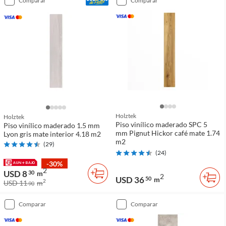
comparar
comparar
Holztek
Holztek
Piso vinílico maderado SPC 5
Piso vinílico maderado 1.5 mm
mm Pignut Hickor café mate 1.74
Lyon gris mate interior 4.18 m2
m2
(
29
)
(
24
)
-30%
2
USD 8
30
m
2
USD 36
50
m
2
USD 11
m
90
comparar
comparar