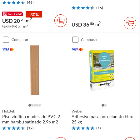
(
46
)
(
16
)
-30%
2
USD 20
20
m
2
USD 36
50
m
2
USD 28
m
90
comparar
comparar
Holztek
Weber
Piso vinílico maderado PVC 2
Adhesivo para porcelanato Flex
mm bambú satinado 2.96 m2
25 kg
(
12
)
(
1
)