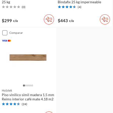
25 kg
Bindafix 25 kg impermeable
(
0
)
(
4
)
$299
$443
c/u
c/u
comparar
Holztek
Piso vinílico símil madera 1.5 mm
Reims interior café mate 4.18 m2
(
24
)