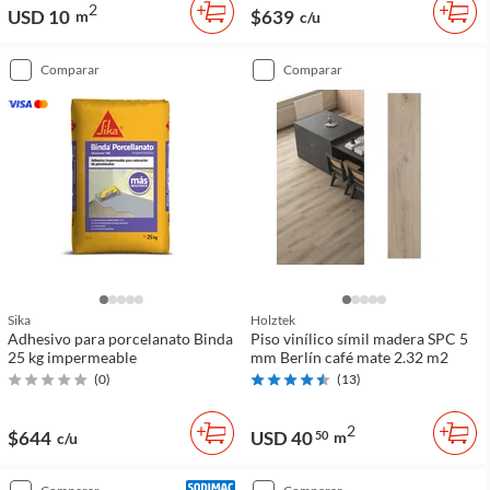
2
USD 10
$639
m
c/u
comparar
comparar
Sika
Holztek
Adhesivo para porcelanato Binda
Piso vinílico símil madera SPC 5
25 kg impermeable
mm Berlín café mate 2.32 m2
(
0
)
(
13
)
2
$644
USD 40
50
m
c/u