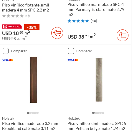
Piso vinílico marmolado SPC 4
Piso vinílico flotante símil
mm Parma gris claro mate 2.79
madera 4 mm SPC 2.2 m2
m2
(
0
)
(
10
)
-35%
2
USD 18
80
m
2
USD 38
90
m
2
USD 28
m
90
comparar
comparar
Holztek
Holztek
Piso vinílico maderado 3.2 mm
Piso vinílico símil madera SPC 5
Brookland café mate 3.11 m2
mm Pelican beige mate 1.74 m2