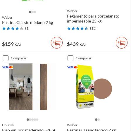
Weber
Pegamento para porcelanato
Weber
impermeable 25 kg
Pastina Classic médano 2 kg
(
1
)
(
15
)
$159
$439
c/u
c/u
comparar
comparar
Holztek
Weber
Piso vinílico maderado SPC 4
Pastina Classic férrico 2 kg