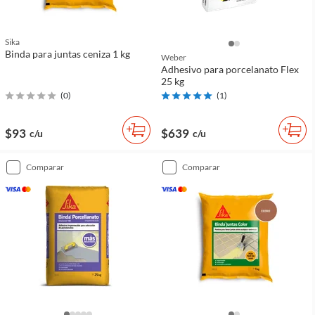
Sika
Binda para juntas ceniza 1 kg
Weber
Adhesivo para porcelanato Flex
25 kg
(
0
)
(
1
)
$93
$639
c/u
c/u
comparar
comparar