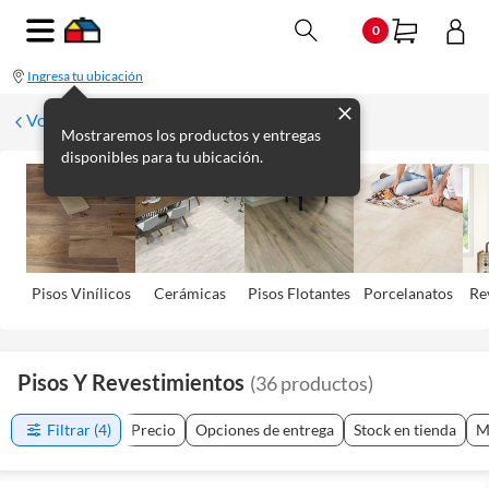
0
Ingresa tu ubicación
Volver
Mostraremos los productos y entregas
disponibles para tu ubicación.
Pisos Viní­licos
Cerámicas
Pisos Flotantes
Porcelanatos
Re
Pisos Y Revestimientos
(
36
productos
)
Filtrar
(4)
Precio
Opciones de entrega
Stock en tienda
M