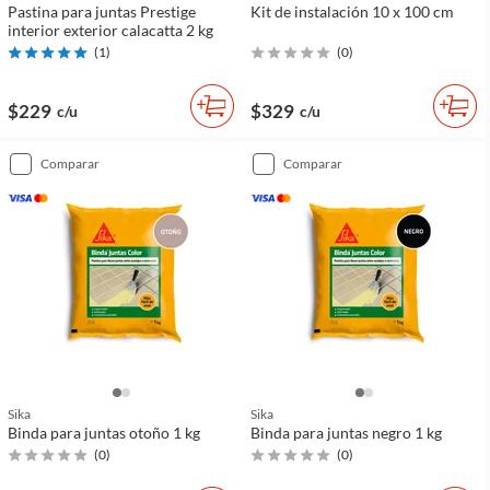
Pastina para juntas Prestige
Kit de instalación 10 x 100 cm
interior exterior calacatta 2 kg
(
1
)
(
0
)
$229
$329
c/u
c/u
comparar
comparar
Sika
Sika
Binda para juntas otoño 1 kg
Binda para juntas negro 1 kg
(
0
)
(
0
)