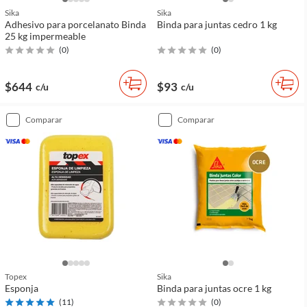
Sika
Sika
Adhesivo para porcelanato Binda
Binda para juntas cedro 1 kg
25 kg impermeable
(
0
)
(
0
)
$644
$93
c/u
c/u
comparar
comparar
Topex
Sika
Esponja
Binda para juntas ocre 1 kg
(
11
)
(
0
)