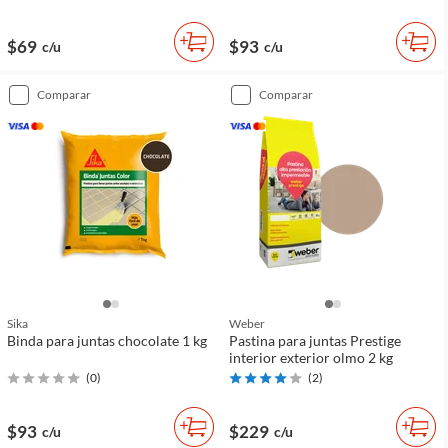
$69
$93
c/u
c/u
comparar
comparar
Sika
Weber
Binda para juntas chocolate 1 kg
Pastina para juntas Prestige
interior exterior olmo 2 kg
(
0
)
(
2
)
$93
$229
c/u
c/u