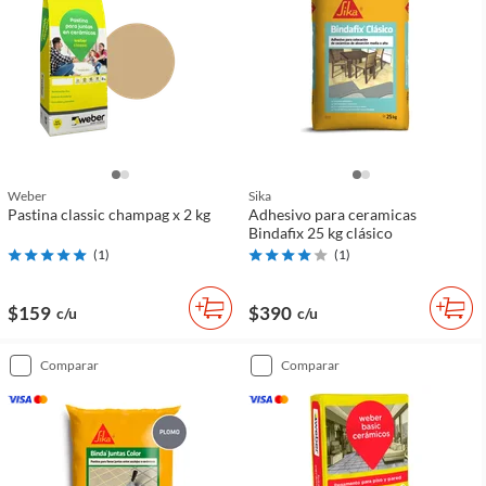
Weber
Sika
Pastina classic champag x 2 kg
Adhesivo para ceramicas
Bindafix 25 kg clásico
(
1
)
(
1
)
$159
$390
c/u
c/u
comparar
comparar