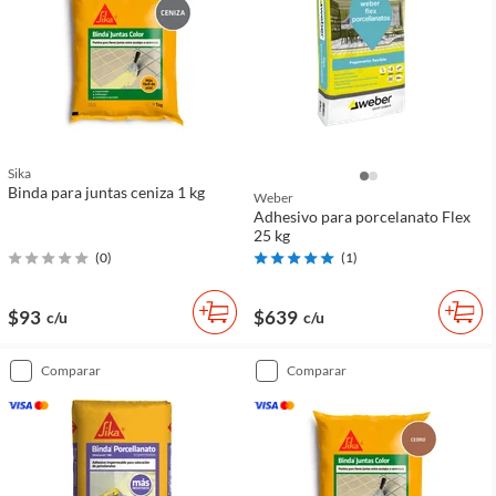
Sika
Binda para juntas ceniza 1 kg
Weber
Adhesivo para porcelanato Flex
25 kg
(
0
)
(
1
)
$93
$639
c/u
c/u
comparar
comparar