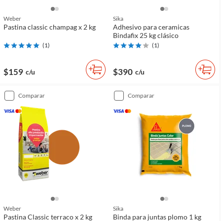
Weber
Sika
Pastina classic champag x 2 kg
Adhesivo para ceramicas
Bindafix 25 kg clásico
(
1
)
(
1
)
$159
$390
c/u
c/u
comparar
comparar
Weber
Sika
Pastina Classic terraco x 2 kg
Binda para juntas plomo 1 kg