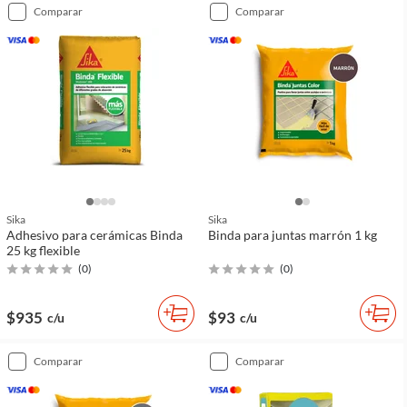
comparar
comparar
Sika
Sika
Adhesivo para cerámicas Binda
Binda para juntas marrón 1 kg
25 kg flexible
(
0
)
(
0
)
$935
$93
c/u
c/u
comparar
comparar