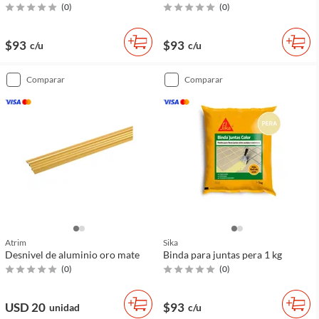
(
0
)
(
0
)
$93
$93
c/u
c/u
comparar
comparar
Atrim
Sika
Desnivel de aluminio oro mate
Binda para juntas pera 1 kg
(
0
)
(
0
)
USD 20
$93
unidad
c/u