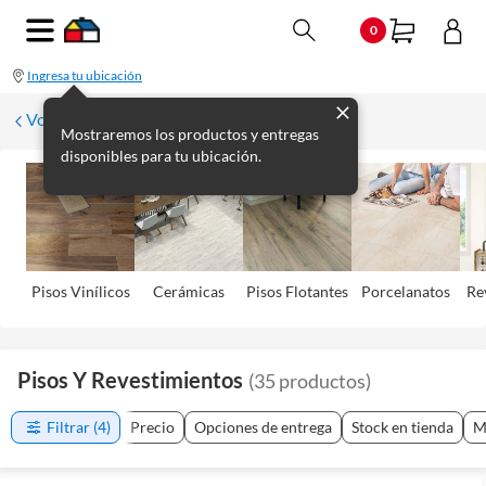
0
Ingresa tu ubicación
Volver
Mostraremos los productos y entregas
disponibles para tu ubicación.
Pisos Viní­licos
Cerámicas
Pisos Flotantes
Porcelanatos
Re
Pisos Y Revestimientos
(
35
productos
)
Filtrar
(4)
Precio
Opciones de entrega
Stock en tienda
M