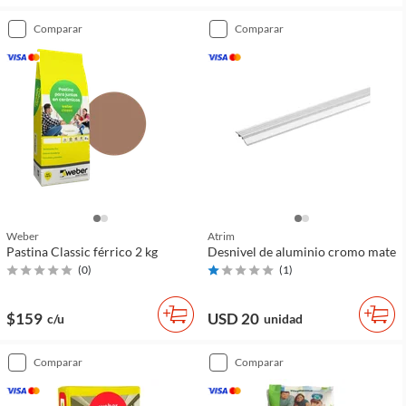
comparar
comparar
Weber
Atrim
Pastina Classic férrico 2 kg
Desnivel de aluminio cromo mate
(
0
)
(
1
)
$159
USD 20
c/u
unidad
comparar
comparar