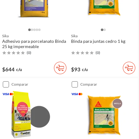
Sika
Sika
Adhesivo para porcelanato Binda
Binda para juntas cedro 1 kg
25 kg impermeable
(
0
)
(
0
)
$644
$93
c/u
c/u
comparar
comparar