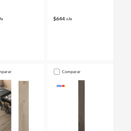
$644
/u
c/u
mparar
comparar