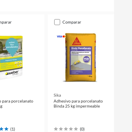
mparar
comparar
Sika
 para porcelanato
Adhesivo para porcelanato
kg
Binda 25 kg impermeable
(
1
)
(
0
)