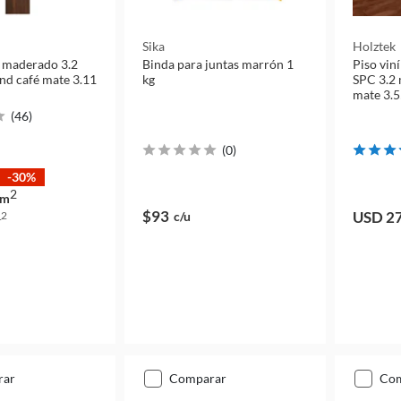
Sika
Holztek
o maderado 3.2
Binda para juntas marrón 1
Piso vin
d café mate 3.11
kg
SPC 3.2 
mate 3.
(
46
)
(
0
)
-30%
2
m
$93
USD 2
c/u
2
m
rar
comparar
co