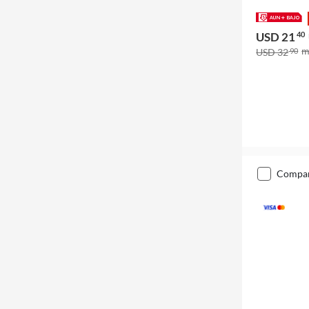
USD 21
40
USD 32
90
compa