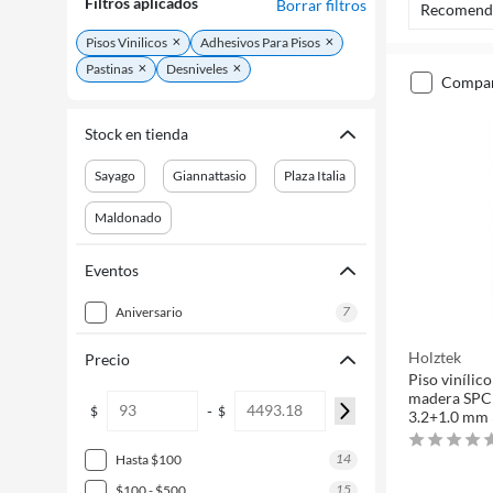
Filtros aplicados
Borrar filtros
Recomend
Pisos Vinilicos
Adhesivos Para Pisos
Pastinas
Desniveles
compa
Stock en tienda
Sayago
Giannattasio
Plaza Italia
Maldonado
Eventos
7
aniversario
Holztek
Precio
Piso vinílico
madera SPC 
-
$
$
3.2+1.0 mm
14
hasta $100
15
$100 - $500