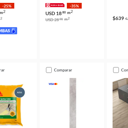
-25%
-35%
2
2
m
m
USD 18
80
$639
c
2
2
m
m
USD 28
90
rar
comparar
co