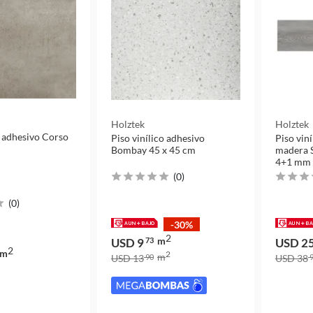
Holztek
Holztek
o adhesivo Corso
Piso vinílico adhesivo
Piso viní
Bombay 45 x 45 cm
madera 
4+1 mm 
(
0
)
(
0
)
-30%
2
m
USD 9
73
USD 2
2
m
2
m
USD 13
90
USD 38
9