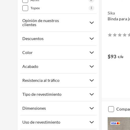
1
topex
Sika
Binda para j
Opinión de nuestros
clientes
Descuentos
Color
$93
c/u
Acabado
Resistencia al tráfico
Tipo de revestimiento
Dimensiones
compa
Uso de revestimiento