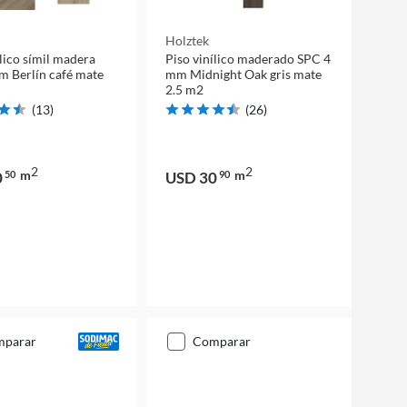
Holztek
ílico símil madera
Piso vinílico maderado SPC 4
 Berlín café mate
mm Midnight Oak gris mate
2.5 m2
(
13
)
(
26
)
2
2
m
m
0
50
USD 30
90
mparar
comparar