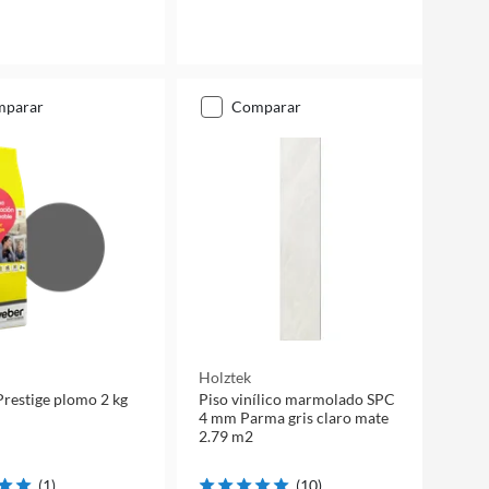
mparar
comparar
Holztek
Prestige plomo 2 kg
Piso vinílico marmolado SPC
4 mm Parma gris claro mate
2.79 m2
(
1
)
(
10
)