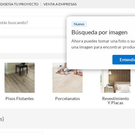
DISEÑA TU PROYECTO
|
VENTA A EMPRESAS
Nuevo
Búsqueda por imagen
Ahora puedes tomar una foto o su
Mostraremo
una imagen para encontrar produc
disponibles
Entendi
Pisos Flotantes
Porcelanatos
Revestimiento
Y Placas
s
)