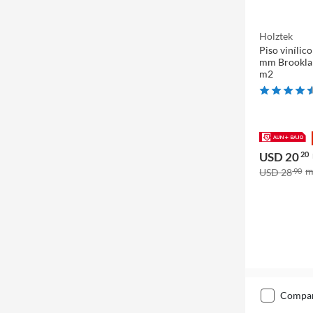
Holztek
Piso vinílic
mm Brooklan
m2
USD 20
20
USD 28
90
compa