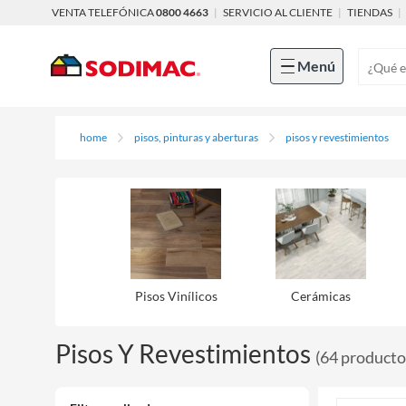
VENTA TELEFÓNICA
0800 4663
|
SERVICIO AL CLIENTE
|
TIENDAS
|
Menú
home
pisos, pinturas y aberturas
pisos y revestimientos
Pisos Viní­licos
Cerámicas
Pisos Y Revestimientos
(
64
producto