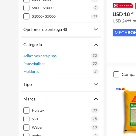
5
$500 - $1000
USD 18
70
30
$1000 - $5000
USD 24
90
Opciones de entrega
Categoría
32
adhesivos para pisos
30
pisos vinílicos
2
molduras
compa
Tipo
Marca
30
holztek
18
sika
13
weber
2
atrim