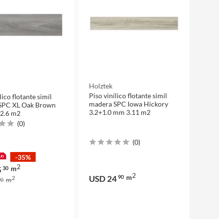
Holztek
Piso vinílico flotante simíl
lico flotante simíl
madera SPC Iowa Hickory
SPC XL Oak Brown
3.2+1.0 mm 3.11 m2
2.6 m2
(
0
)
(
0
)
-35%
2
m
5
30
2
m
USD 24
90
2
m
0