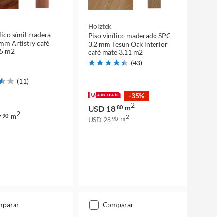
Holztek
ílico símil madera
Piso vinílico maderado SPC
mm Artistry café
3.2 mm Tesun Oak interior
55 m2
café mate 3.11 m2
(
43
)
(
11
)
-35%
2
m
USD 18
80
2
m
7
90
2
m
USD 28
90
mparar
comparar