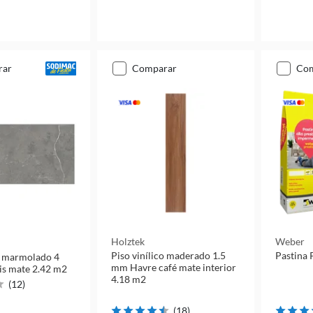
rar
comparar
co
Holztek
Weber
Piso vinílico maderado 1.5
Pastina 
co marmolado 4
mm Havre café mate interior
is mate 2.42 m2
4.18 m2
(
12
)
(
18
)