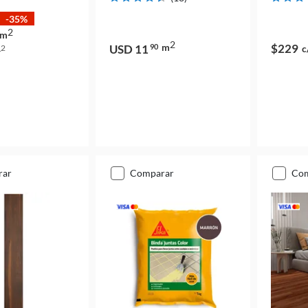
-35%
2
m
2
m
$229
USD 11
90
c
2
m
rar
comparar
co