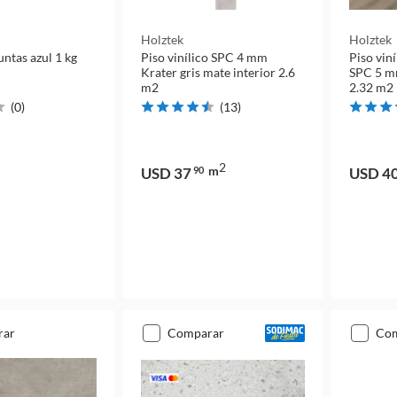
Holztek
Holztek
untas azul 1 kg
Piso vinílico SPC 4 mm
Piso vin
Krater gris mate interior 2.6
SPC 5 mm
m2
2.32 m2
(
0
)
(
13
)
2
m
USD 37
90
USD 4
rar
comparar
co