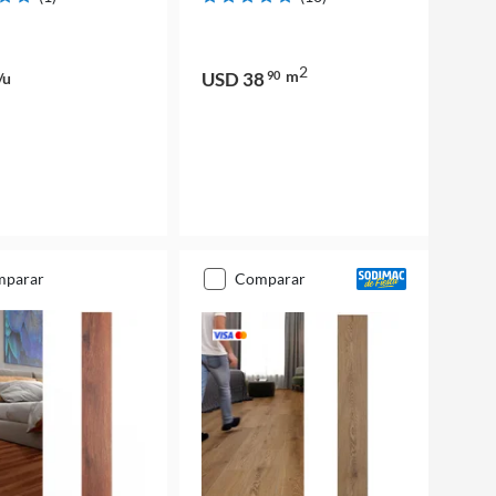
2
m
USD 38
90
/u
mparar
comparar