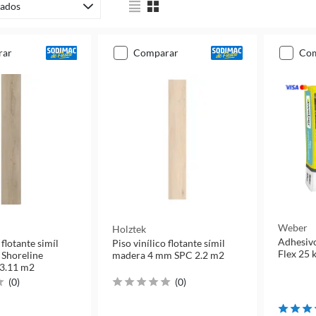
ados
rar
comparar
co
Weber
Holztek
Adhesivo
 flotante simíl
Piso vinílico flotante símil
Flex 25 
Shoreline
madera 4 mm SPC 2.2 m2
 3.11 m2
(
0
)
(
0
)