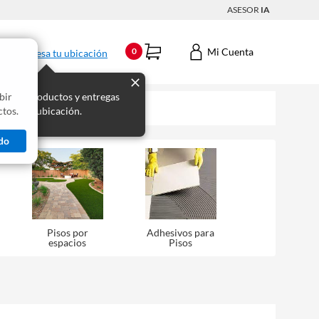
ASESOR
IA
Mi Cuenta
0
Ingresa tu ubicación
bir
s los productos y entregas
tos.
 para tu ubicación.
do
Pisos por
Adhesivos para
espacios
Pisos