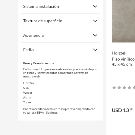
Sistema instalación
Textura de superficie
Apariencia
Estilo
Holztek
Piso vinílic
Pisos y Revestimientos
45 x 45 cm
En Sodimac Uruguay encontrarás los precios más bajos
en Pisos y Revestimientos comprando a través de
nuestra web.
Holztek
Sika
Weber
Atrim
Topex
Podrás acceder a descuentos vigentes comprando con
USD 13
90
tu
tarjeta BBVA - Sodimac.