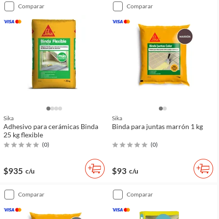
comparar
comparar
Sika
Sika
Adhesivo para cerámicas Binda
Binda para juntas marrón 1 kg
25 kg flexible
(
0
)
(
0
)
$935
$93
c/u
c/u
comparar
comparar