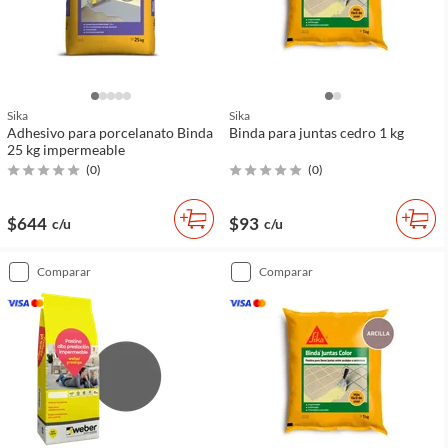
Sika
Sika
Adhesivo para porcelanato Binda
Binda para juntas cedro 1 kg
25 kg impermeable
(
0
)
(
0
)
$644
$93
c/u
c/u
comparar
comparar