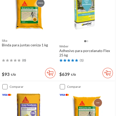
Sika
Binda para juntas ceniza 1 kg
Weber
Adhesivo para porcelanato Flex
25 kg
(
0
)
(
1
)
$93
$639
c/u
c/u
comparar
comparar