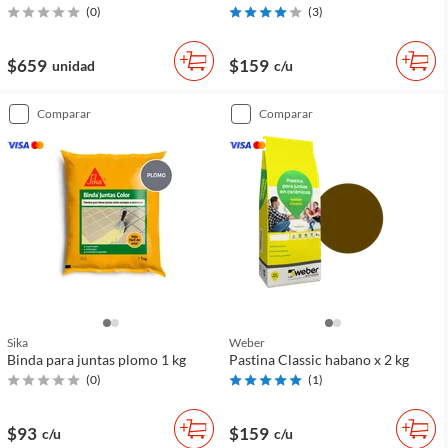
(
0
)
(
3
)
$659
$159
unidad
c/u
comparar
comparar
Sika
Weber
Binda para juntas plomo 1 kg
Pastina Classic habano x 2 kg
(
0
)
(
1
)
$93
$159
c/u
c/u