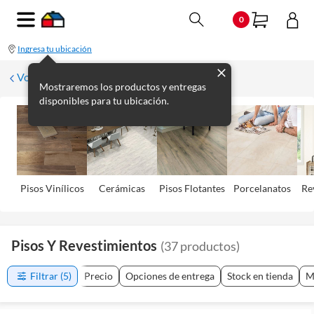
0
Ingresa tu ubicación
Volver
Mostraremos los productos y entregas
disponibles para tu ubicación.
Pisos Viní­licos
Cerámicas
Pisos Flotantes
Porcelanatos
Re
Pisos Y Revestimientos
(
37
productos
)
Filtrar
(5)
Precio
Opciones de entrega
Stock en tienda
M