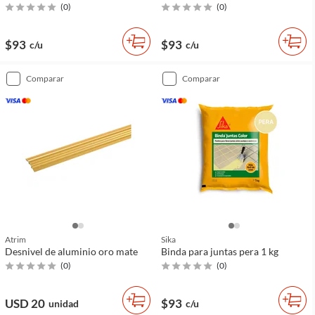
(
0
)
(
0
)
$93
$93
c/u
c/u
comparar
comparar
Atrim
Sika
Desnivel de aluminio oro mate
Binda para juntas pera 1 kg
(
0
)
(
0
)
USD 20
$93
unidad
c/u