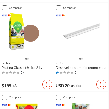
comparar
comparar
Weber
Atrim
Pastina Classic férrico 2 kg
Desnivel de aluminio cromo mate
(
0
)
(
1
)
$159
USD 20
c/u
unidad
comparar
comparar