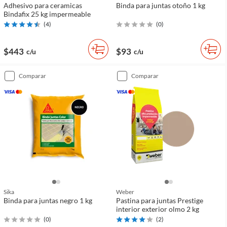
Adhesivo para ceramicas
Binda para juntas otoño 1 kg
Bindafix 25 kg impermeable
(
4
)
(
0
)
$443
$93
c/u
c/u
comparar
comparar
Sika
Weber
Binda para juntas negro 1 kg
Pastina para juntas Prestige
interior exterior olmo 2 kg
(
0
)
(
2
)