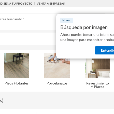
DISEÑA TU PROYECTO
|
VENTA A EMPRESAS
Nuevo
Búsqueda por imagen
Ahora puedes tomar una foto o su
Mostraremo
una imagen para encontrar produc
disponibles
Entendi
Pisos Flotantes
Porcelanatos
Revestimiento
Y Placas
s
)