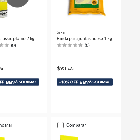
Sika
Classic plomo 2 kg
Binda para juntas hueso 1 kg
(
0
)
(
0
)
$93
/u
c/u
mparar
comparar