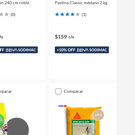
ón 240 cm roble
Pastina Classic médano 2 kg
(
0
)
(
1
)
$159
/u
c/u
mparar
comparar