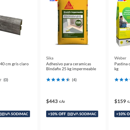
Sika
Weber
40 cm gris claro
Adhesivo para ceramicas
Pastina 
Bindafix 25 kg impermeable
kg
(
0
)
(
4
)
$443
$159
c/u
c