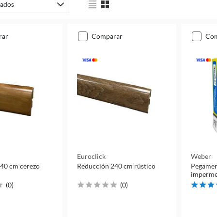
ados
rar
comparar
co
Euroclick
Weber
40 cm cerezo
Reducción 240 cm rústico
Pegamen
imperme
(
0
)
(
0
)