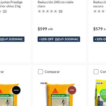
 juntas Prestige
Reducción 240 cm roble
Reducci
erior olmo 2 kg
claro
oscuro
(
2
)
(
0
)
$599
$579
c/u
c
rar
comparar
co