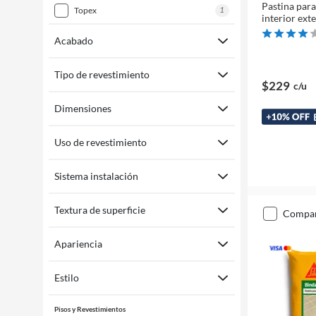
Pastina para
1
topex
interior ext
Acabado
Tipo de revestimiento
$229
c/u
Dimensiones
Uso de revestimiento
Sistema instalación
Textura de superficie
compa
Apariencia
Estilo
Pisos y Revestimientos