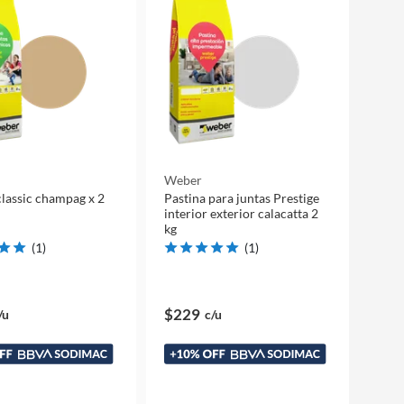
Weber
classic champag x 2
Pastina para juntas Prestige
interior exterior calacatta 2
kg
(
1
)
(
1
)
$229
/u
c/u