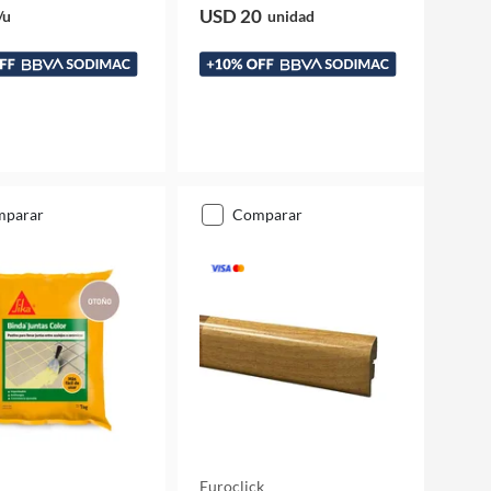
USD 20
/u
unidad
mparar
comparar
Euroclick