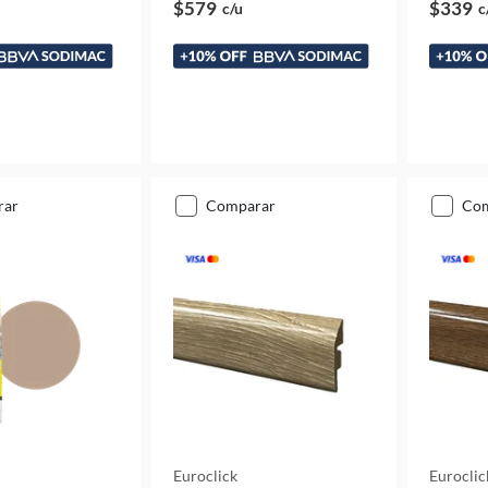
$579
$339
c/u
c
rar
comparar
co
Euroclick
Euroclic