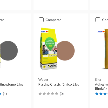
rar
comparar
co
Weber
Sika
tige plomo 2 kg
Pastina Classic férrico 2 kg
Adhesivo
Bindafix
(
1
)
(
0
)