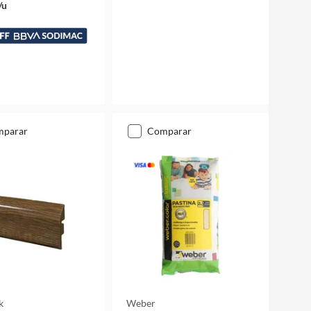
/u
mparar
comparar
k
Weber