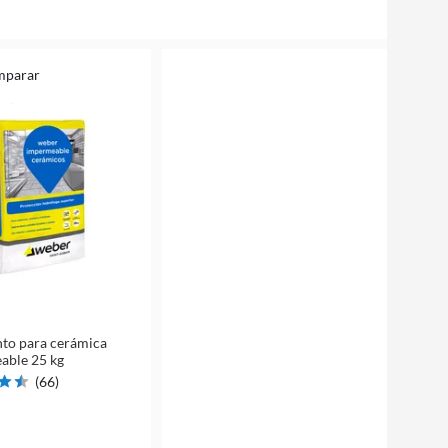
mparar
to para cerámica
able 25 kg
(
66
)