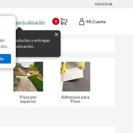
ASESOR
IA
Mi Cuenta
0
Ingresa tu ubicación
bir
s los productos y entregas
tos.
 para tu ubicación.
do
Pisos por
Adhesivos para
espacios
Pisos