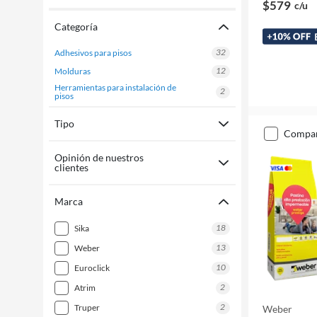
$579
c/u
Categoría
32
adhesivos para pisos
12
molduras
herramientas para instalación de
2
pisos
Tipo
compa
Opinión de nuestros
clientes
Marca
18
sika
13
weber
10
euroclick
2
atrim
2
truper
Weber