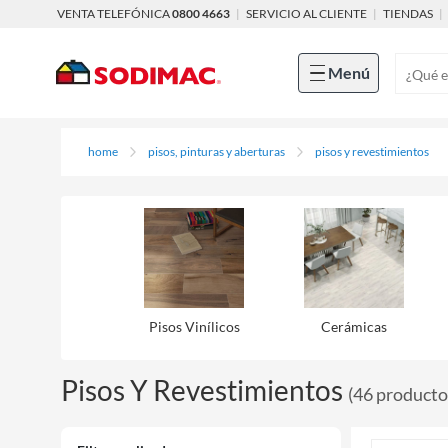
VENTA TELEFÓNICA
0800 4663
|
SERVICIO AL CLIENTE
|
TIENDAS
|
Menú
home
pisos, pinturas y aberturas
pisos y revestimientos
Pisos Viní­licos
Cerámicas
Pisos Y Revestimientos
(
46
producto