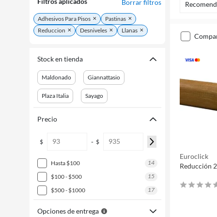
Filtros aplicados
Borrar filtros
Recomend
Adhesivos Para Pisos
Pastinas
Reduccion
Desniveles
Llanas
compa
Stock en tienda
Maldonado
Giannattasio
Plaza Italia
Sayago
Precio
-
$
$
Euroclick
14
hasta $100
Reducción 2
15
$100 - $500
17
$500 - $1000
Opciones de entrega