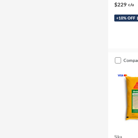
$229
c/u
compa
Sika