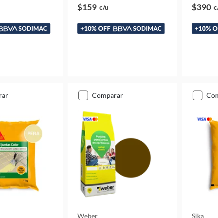
$159
$390
c/u
c
rar
comparar
co
Weber
Sika