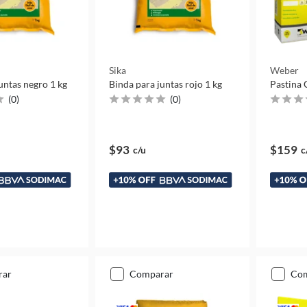
Sika
Weber
untas negro 1 kg
Binda para juntas rojo 1 kg
Pastina 
(
0
)
(
0
)
$93
$159
c/u
c
rar
comparar
co