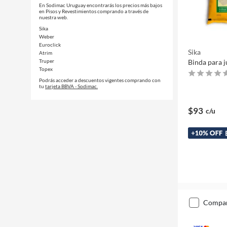
En Sodimac Uruguay encontrarás los precios más bajos
en Pisos y Revestimientos comprando a través de
nuestra web.
Sika
Weber
Euroclick
Sika
Atrim
Truper
Binda para j
Topex
Podrás acceder a descuentos vigentes comprando con
tu
tarjeta BBVA - Sodimac.
$93
c/u
compa