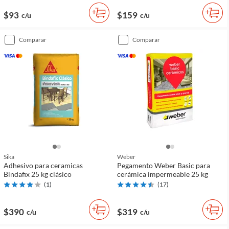
$93
$159
c/u
c/u
comparar
comparar
Sika
Weber
Adhesivo para ceramicas
Pegamento Weber Basic para
Bindafix 25 kg clásico
cerámica impermeable 25 kg
(
1
)
(
17
)
$390
$319
c/u
c/u