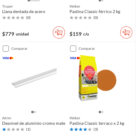
Truper
Weber
Llana dentada de acero
Pastina Classic férrico 2 kg
(
0
)
(
0
)
$779
$159
unidad
c/u
comparar
comparar
Atrim
Weber
Desnivel de aluminio cromo mate
Pastina Classic terraco x 2 kg
(
1
)
(
3
)