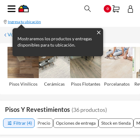
0
Ingresa tu ubicación
Volver
Mostraremos los productos y entregas
disponibles para tu ubicación.
Pisos Viní­licos
Cerámicas
Pisos Flotantes
Porcelanatos
Re
Pisos Y Revestimientos
(
36
productos
)
Filtrar
(4)
Precio
Opciones de entrega
Stock en tienda
M