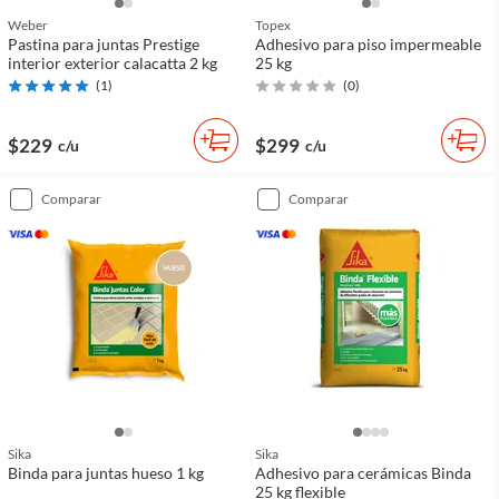
Weber
Topex
Pastina para juntas Prestige
Adhesivo para piso impermeable
interior exterior calacatta 2 kg
25 kg
(
1
)
(
0
)
$229
$299
c/u
c/u
comparar
comparar
Sika
Sika
Binda para juntas hueso 1 kg
Adhesivo para cerámicas Binda
25 kg flexible