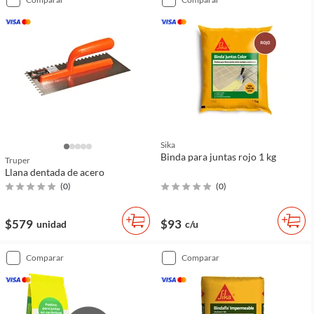
Sika
Binda para juntas rojo 1 kg
Truper
Llana dentada de acero
(
0
)
(
0
)
$579
$93
unidad
c/u
comparar
comparar