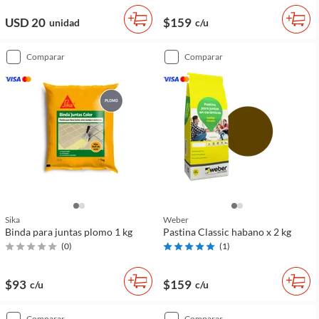
USD 20
$159
unidad
c/u
comparar
comparar
Sika
Weber
Binda para juntas plomo 1 kg
Pastina Classic habano x 2 kg
(
0
)
(
1
)
$93
$159
c/u
c/u
comparar
comparar