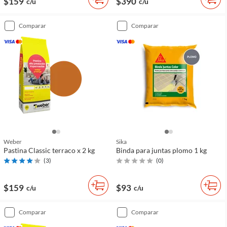
$159
$390
c/u
c/u
comparar
comparar
Weber
Sika
Pastina Classic terraco x 2 kg
Binda para juntas plomo 1 kg
(
3
)
(
0
)
$159
$93
c/u
c/u
comparar
comparar