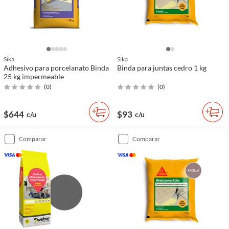
Sika
Sika
Adhesivo para porcelanato Binda
Binda para juntas cedro 1 kg
25 kg impermeable
(
0
)
(
0
)
$644
$93
c/u
c/u
comparar
comparar