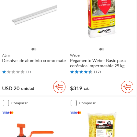
Atrim
Weber
Desnivel de aluminio cromo mate
Pegamento Weber Basic para
cerámica impermeable 25 kg
(
1
)
(
17
)
USD 20
$319
unidad
c/u
comparar
comparar