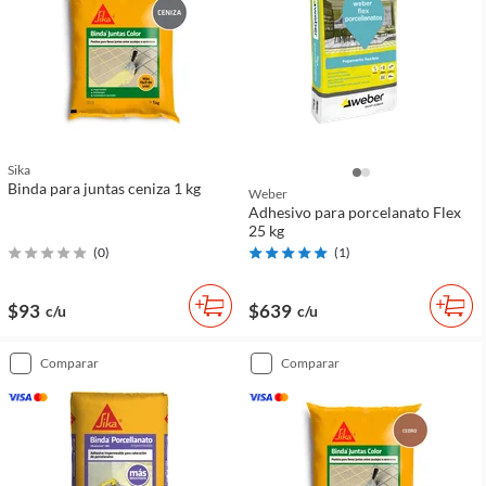
Sika
Binda para juntas ceniza 1 kg
Weber
Adhesivo para porcelanato Flex
25 kg
(
0
)
(
1
)
$93
$639
c/u
c/u
comparar
comparar