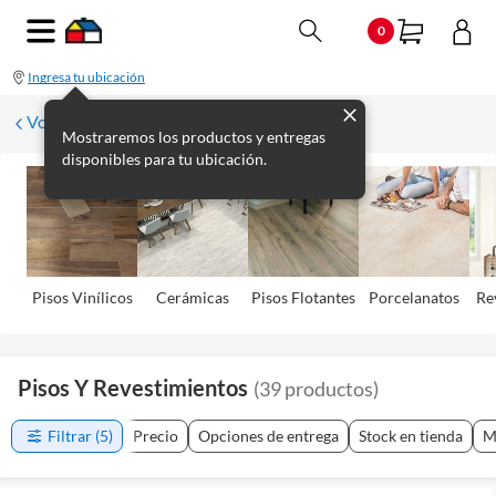
0
Ingresa tu ubicación
Volver
Mostraremos los productos y entregas
disponibles para tu ubicación.
Pisos Viní­licos
Cerámicas
Pisos Flotantes
Porcelanatos
Re
Pisos Y Revestimientos
(
39
productos
)
Filtrar
(5)
Precio
Opciones de entrega
Stock en tienda
M