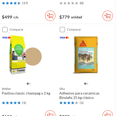
(
17
)
(
0
)
$499
$779
c/u
unidad
comparar
comparar
Weber
Sika
Pastina classic champag x 2 kg
Adhesivo para ceramicas
Bindafix 25 kg clásico
(
1
)
(
1
)