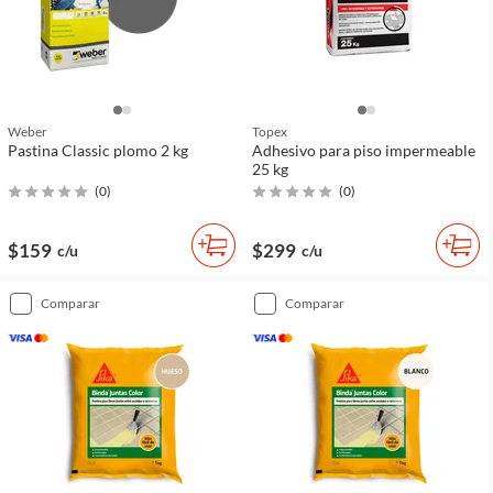
Weber
Topex
Pastina Classic plomo 2 kg
Adhesivo para piso impermeable
25 kg
(
0
)
(
0
)
$159
$299
c/u
c/u
comparar
comparar