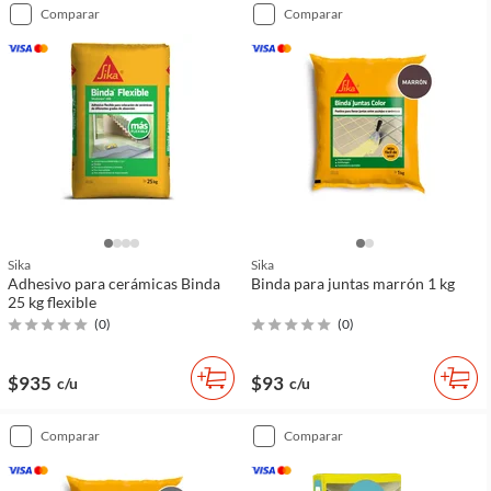
comparar
comparar
Sika
Sika
Adhesivo para cerámicas Binda
Binda para juntas marrón 1 kg
25 kg flexible
(
0
)
(
0
)
$935
$93
c/u
c/u
comparar
comparar