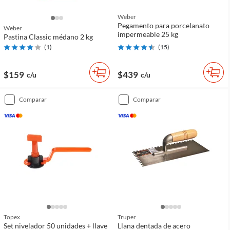
Weber
Pegamento para porcelanato
Weber
impermeable 25 kg
Pastina Classic médano 2 kg
(
1
)
(
15
)
$159
$439
c/u
c/u
comparar
comparar
Topex
Truper
Set nivelador 50 unidades + llave
Llana dentada de acero