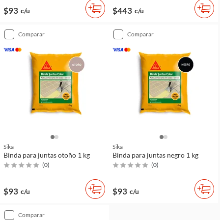
$93
$443
c/u
c/u
comparar
comparar
Sika
Sika
Binda para juntas otoño 1 kg
Binda para juntas negro 1 kg
(
0
)
(
0
)
$93
$93
c/u
c/u
comparar