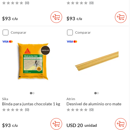
(
0
)
(
0
)
$93
$93
c/u
c/u
comparar
comparar
Sika
Atrim
Binda para juntas chocolate 1 kg
Desnivel de aluminio oro mate
(
0
)
(
0
)
$93
USD 20
c/u
unidad