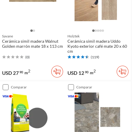
Savane
Holztek
Cerámica símil madera Walnut
Cerámica símil madera Uddo
Golden marrón mate 18 x 113 cm
Kyoto exterior café mate 20 x 60
cm
(
0
)
(
119
)
2
2
USD 27
USD 12
90
m
90
m
comparar
comparar