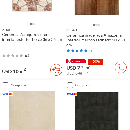
Allpa
Cejatel
Cerámica Adoquín serrano
Cerámica maderada Amazonia
interior exterior beige 36 x 36 cm
interior marrón satinado 50 x 50
cm
(
1
)
(
0
)
-20%
2
USD 7
10
m
2
USD 10
m
2
USD 8
m
90
comparar
comparar