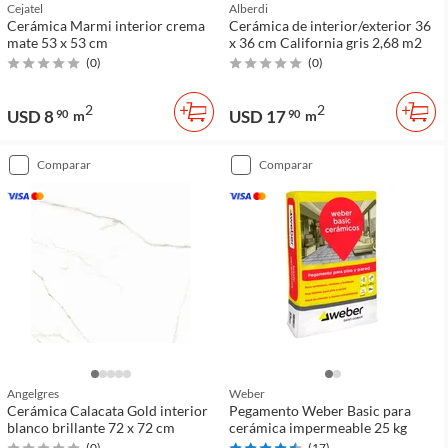
Cejatel
Alberdi
Cerámica Marmi interior crema
Cerámica de interior/exterior 36
mate 53 x 53 cm
x 36 cm California gris 2,68 m2
(
0
)
(
0
)
2
2
USD 8
USD 17
90
m
90
m
comparar
comparar
Angelgres
Weber
Cerámica Calacata Gold interior
Pegamento Weber Basic para
blanco brillante 72 x 72 cm
cerámica impermeable 25 kg
(
0
)
(
17
)