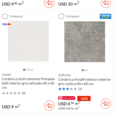
2
2
USD 9
USD 10
40
m
m
comparar
comparar
Cejatel
Raffinato
Cerámica símil cemento Pompeia
Cerámica Amalfi interior exterior
Soft interior gris satinado 60 x 60
gris rústica 60 x 60 cm
cm
(
2
)
(
0
)
-50%
2
USD 6
50
m
2
USD 9
m
2
USD 12
m
90