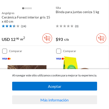
Sika
Binda para juntas ceniza 1 kg
Angelgres
Cerámica Forest interior gris 15
x 60 cm
(
24
)
(
0
)
2
USD 12
$93
90
m
c/u
comparar
comparar
Al navegar este sitio utilizamos cookies para mejorar tu experiencia.
Aceptar
Más información
Angelgres
Weber