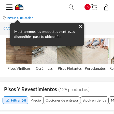
0
Ingresa tu ubicación
Volver
Mostraremos los productos y entregas
disponibles para tu ubicación.
Pisos Viní­licos
Cerámicas
Pisos Flotantes
Porcelanatos
Re
Pisos Y Revestimientos
(
129
productos
)
Filtrar
(4)
Precio
Opciones de entrega
Stock en tienda
M