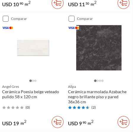
2
2
USD 10
USD 11
90
m
50
m
comparar
comparar
Angel Gres
Allpa
Cerámica Poesia beige veteado
Cerámica marmolada Azabache
pulido 58 x 120 cm
negro brillante piso y pared
36x36 cm
(
0
)
(
2
)
2
2
USD 19
USD 9
m
90
m