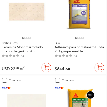
Cerbba Gres
Sika
Cerámica Mont marmolado
Adhesivo para porcelanato Binda
interior beige 45 x 90 cm
25 kg impermeable
(
0
)
(
0
)
2
USD 22
$644
90
m
c/u
comparar
comparar