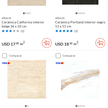
Alberdi
Alberdi
Cerámica California interior
Cerámica Portland interior negro
beige 36 x 32 cm
51 x 51 cm
(
1
)
(
1
)
2
2
USD 17
USD 18
90
m
50
m
comparar
comparar