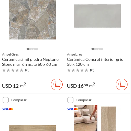
Angel Gres
Angelgres
Cerámica símil piedra Neptune
Cerámica Concret interior gris
Stone marrón mate 60 x 60 cm
58 x 120 cm
(
0
)
(
0
)
2
2
USD 12
USD 16
m
90
m
comparar
comparar