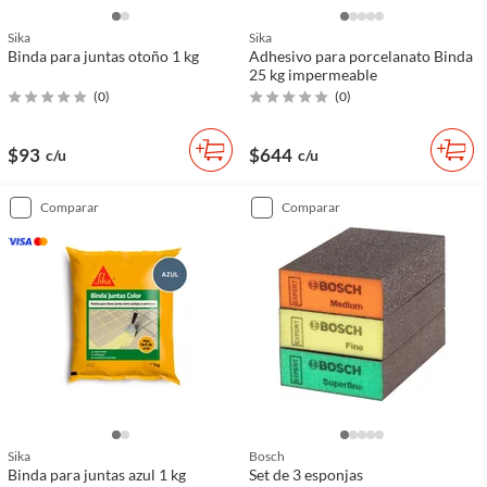
Sika
Sika
Binda para juntas otoño 1 kg
Adhesivo para porcelanato Binda
25 kg impermeable
(
0
)
(
0
)
$93
$644
c/u
c/u
comparar
comparar
Sika
Bosch
Binda para juntas azul 1 kg
Set de 3 esponjas