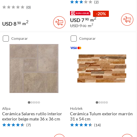
(
2
)
(
0
)
-20%
2
USD 7
90
m
2
USD 8
50
m
2
USD 9
m
90
comparar
comparar
Allpa
Holztek
Cerámica Salares rutilo interior
Cerámica Tulum exterior marrón
exterior beige mate 36 x 36 cm
31 x 54 cm
(
7
)
(
14
)