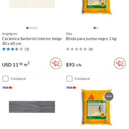
Angelgres
Sika
Cerámica Santorini interior beige
Binda para juntas negro 1 kg
30 x 60 cm
(
3
)
(
0
)
2
USD 11
$93
50
m
c/u
comparar
comparar