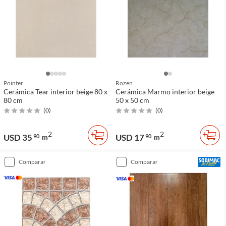
Pointer
Rozen
Cerámica Tear interior beige 80 x
Cerámica Marmo interior beige
80 cm
50 x 50 cm
(
0
)
(
0
)
2
2
USD 35
USD 17
90
m
90
m
comparar
comparar