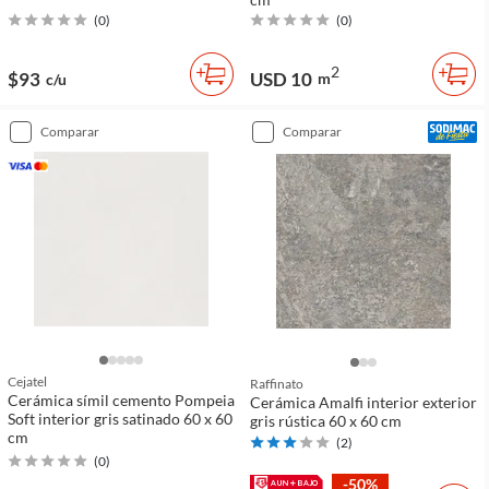
(
0
)
(
0
)
2
$93
USD 10
m
c/u
comparar
comparar
Cejatel
Raffinato
Cerámica símil cemento Pompeia
Cerámica Amalfi interior exterior
Soft interior gris satinado 60 x 60
gris rústica 60 x 60 cm
cm
(
2
)
(
0
)
-50%