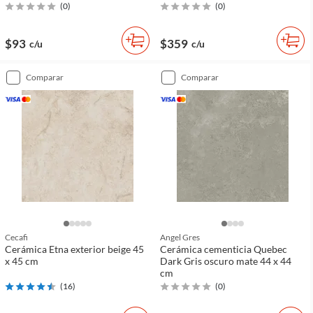
(
0
)
(
0
)
$93
$359
c/u
c/u
comparar
comparar
Cecafi
Angel Gres
Cerámica Etna exterior beige 45
Cerámica cementicia Quebec
x 45 cm
Dark Gris oscuro mate 44 x 44
cm
(
16
)
(
0
)