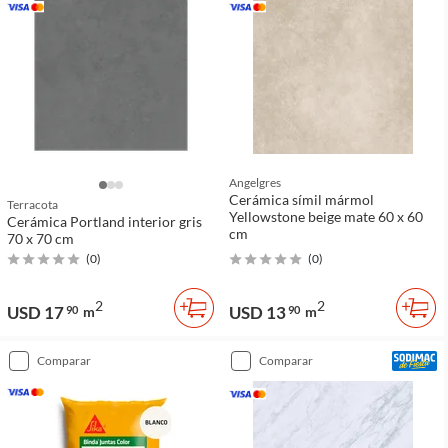
Angelgres
Cerámica símil mármol
Terracota
Yellowstone beige mate 60 x 60
Cerámica Portland interior gris
cm
70 x 70 cm
(
0
)
(
0
)
2
2
USD 17
USD 13
90
m
90
m
comparar
comparar