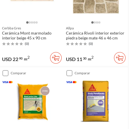
Cerbba Gres
Allpa
Cerámica Mont marmolado
Cerámica Rivoli interior exterior
interior beige 45 x 90 cm
piedra beige mate 46 x 46 cm
(
0
)
(
0
)
2
2
USD 22
USD 11
90
m
30
m
comparar
comparar