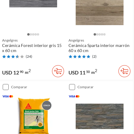
Angelgres
Angelgres
Cerámica Forest interior gris 15
Cerámica Sparta interior marrón
x 60 cm
60 x 60 cm
(
24
)
(
2
)
2
2
USD 12
USD 11
90
m
50
m
comparar
comparar