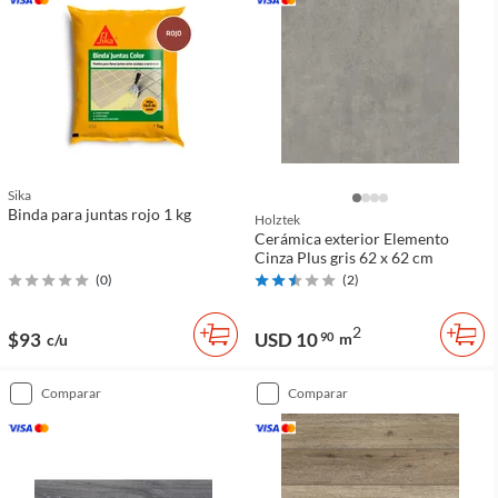
Sika
Binda para juntas rojo 1 kg
Holztek
Cerámica exterior Elemento
Cinza Plus gris 62 x 62 cm
(
0
)
(
2
)
2
$93
USD 10
90
m
c/u
comparar
comparar