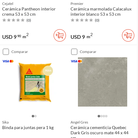
Cejatel
Premier
Cerámica Pantheon interior
Cerámica marmolada Calacalux
crema 53 x 53 cm
interior blanco 53 x 53 cm
(
0
)
(
0
)
2
2
USD 9
USD 9
90
m
m
comparar
comparar
Sika
Angel Gres
Binda para juntas pera 1 kg
Cerámica cementicia Quebec
Dark Gris oscuro mate 44 x 44
cm