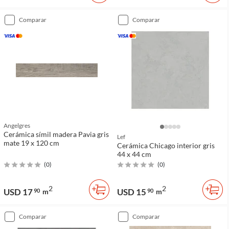
comparar
comparar
Angelgres
Cerámica símil madera Pavia gris
Lef
mate 19 x 120 cm
Cerámica Chicago interior gris
44 x 44 cm
(
0
)
(
0
)
2
2
USD 17
USD 15
90
m
90
m
comparar
comparar