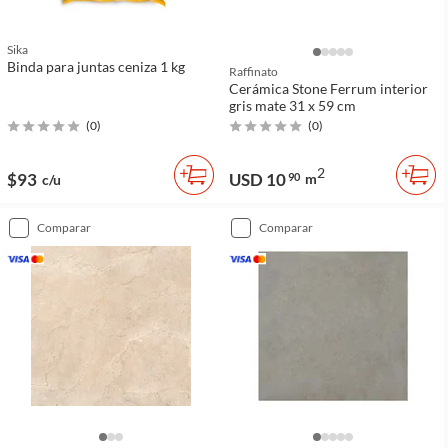
Sika
Binda para juntas ceniza 1 kg
Raffinato
Cerámica Stone Ferrum interior
gris mate 31 x 59 cm
(
0
)
(
0
)
2
$93
USD 10
90
m
c/u
comparar
comparar