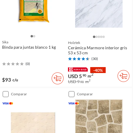
Sika
Holztek
Binda para juntas blanco 1 kg
Cerámica Marmore interior gris
53 x 53 cm
(
30
)
(
0
)
-40%
2
USD 5
90
m
$93
c/u
2
USD 9
m
90
comparar
comparar