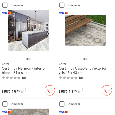
comparar
comparar
Ceral
Ceral
Cerámica Harmony interior
Cerámica Casablanca exterior
blanco 61 x 61 cm
gris 43 x 43 cm
(
0
)
(
0
)
2
2
USD 15
USD 11
50
m
90
m
comparar
comparar