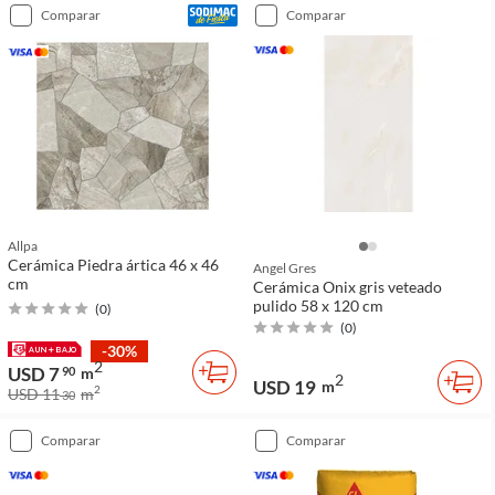
comparar
comparar
Allpa
Cerámica Piedra ártica 46 x 46
Angel Gres
cm
Cerámica Onix gris veteado
pulido 58 x 120 cm
(
0
)
(
0
)
-30%
2
USD 7
90
m
2
USD 19
m
2
USD 11
m
30
comparar
comparar