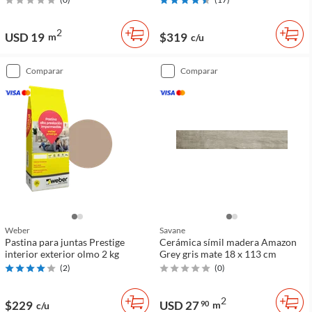
2
USD 19
$319
m
c/u
comparar
comparar
Weber
Savane
Pastina para juntas Prestige
Cerámica símil madera Amazon
interior exterior olmo 2 kg
Grey gris mate 18 x 113 cm
(
2
)
(
0
)
2
$229
USD 27
90
m
c/u