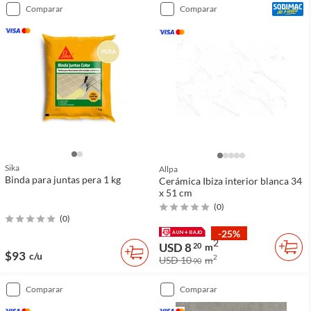
comparar
comparar
Sika
Allpa
Binda para juntas pera 1 kg
Cerámica Ibiza interior blanca 34
x 51 cm
(
0
)
(
0
)
-25%
2
USD 8
20
m
$93
c/u
2
USD 10
m
90
comparar
comparar