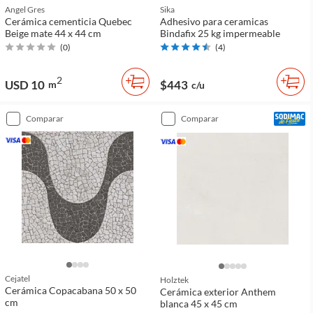
Angel Gres
Sika
Cerámica cementicia Quebec
Adhesivo para ceramicas
Beige mate 44 x 44 cm
Bindafix 25 kg impermeable
(
0
)
(
4
)
2
USD 10
$443
m
c/u
comparar
comparar
Cejatel
Holztek
Cerámica Copacabana 50 x 50
Cerámica exterior Anthem
cm
blanca 45 x 45 cm