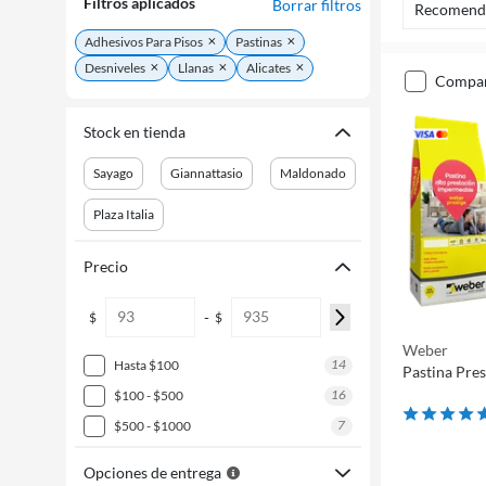
Filtros aplicados
Borrar filtros
Recomend
Adhesivos Para Pisos
Pastinas
Desniveles
Llanas
Alicates
compa
Stock en tienda
Sayago
Giannattasio
Maldonado
Plaza Italia
Precio
-
$
$
Weber
14
hasta $100
Pastina Pres
16
$100 - $500
7
$500 - $1000
Opciones de entrega