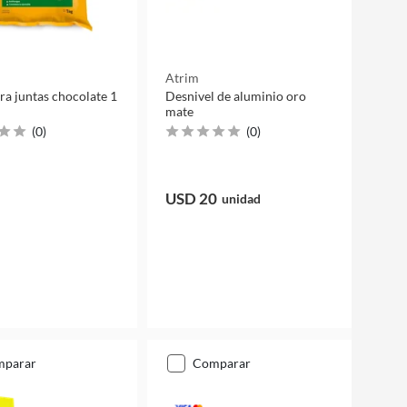
Atrim
ra juntas chocolate 1
Desnivel de aluminio oro
mate
(
0
)
(
0
)
USD 20
unidad
mparar
comparar