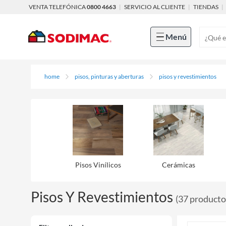
VENTA TELEFÓNICA
0800 4663
|
SERVICIO AL CLIENTE
|
TIENDAS
|
Menú
home
pisos, pinturas y aberturas
pisos y revestimientos
Pisos Viní­licos
Cerámicas
Pisos Y Revestimientos
(
37
producto