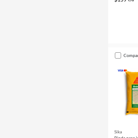
compa
Sika
Binda para j