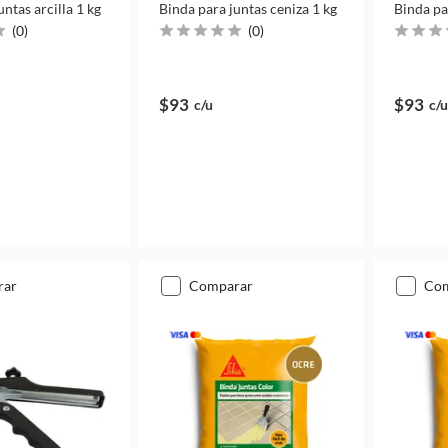
untas arcilla 1 kg
Binda para juntas ceniza 1 kg
Binda pa
(
0
)
(
0
)
$93
$93
c/u
c/u
rar
comparar
co