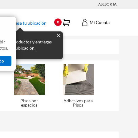
ASESOR
IA
Mi Cuenta
0
Ingresa tu ubicación
bir
s los productos y entregas
tos.
 para tu ubicación.
do
Pisos por
Adhesivos para
espacios
Pisos