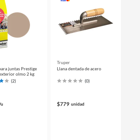
Truper
para juntas Prestige
Llana dentada de acero
 exterior olmo 2 kg
(
2
)
(
0
)
$779
/u
unidad