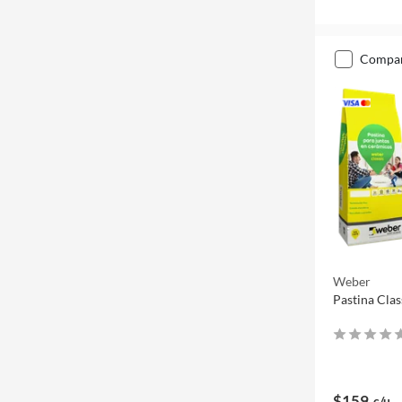
compa
Weber
Pastina Clas
$159
c/u