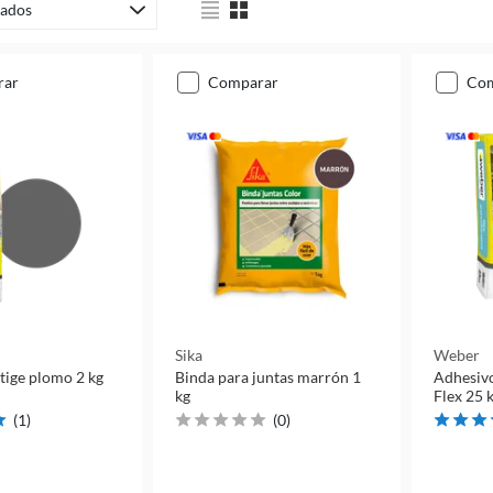
ados
rar
comparar
co
Sika
Weber
tige plomo 2 kg
Binda para juntas marrón 1
Adhesivo
kg
Flex 25 
(
1
)
(
0
)