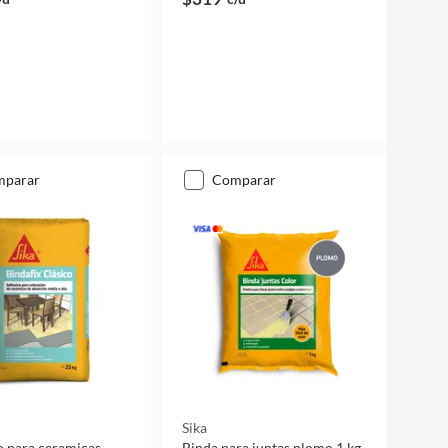
mparar
comparar
Sika
 para ceramicas
Binda para juntas plomo 1 kg