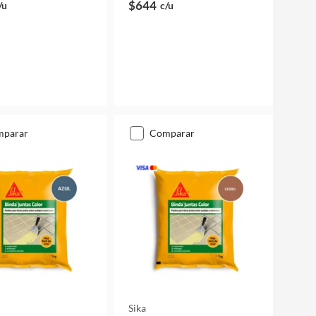
$644
/u
c/u
mparar
comparar
Sika