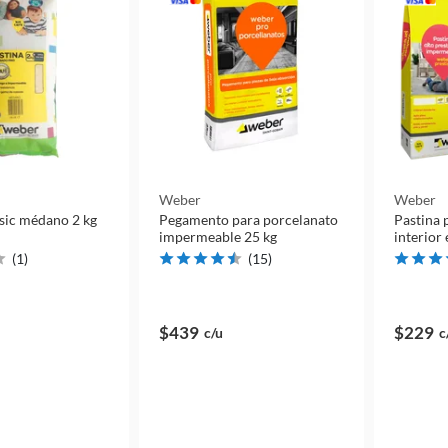
Weber
Weber
ssic médano 2 kg
Pegamento para porcelanato
Pastina 
impermeable 25 kg
interior
(
1
)
(
15
)
$439
$229
c/u
c