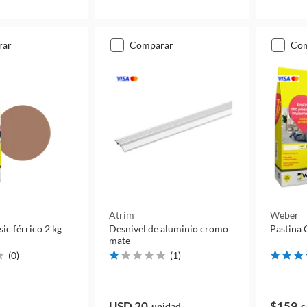
rar
comparar
co
Atrim
Weber
sic férrico 2 kg
Desnivel de aluminio cromo
Pastina C
mate
(
0
)
(
1
)
USD 20
$159
unidad
c