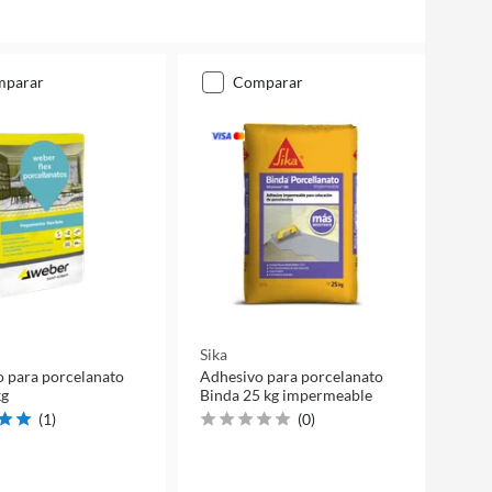
mparar
comparar
Sika
 para porcelanato
Adhesivo para porcelanato
kg
Binda 25 kg impermeable
(
1
)
(
0
)