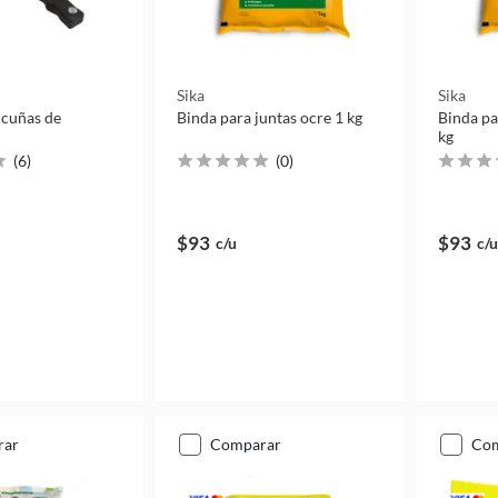
Sika
Sika
 cuñas de
Binda para juntas ocre 1 kg
Binda pa
kg
(
6
)
(
0
)
$93
$93
c/u
c/u
rar
comparar
co