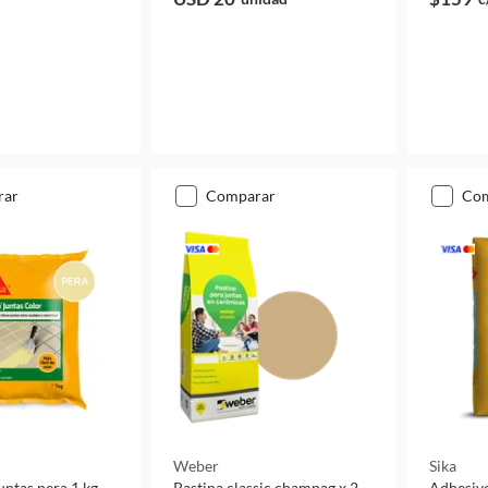
rar
comparar
co
Weber
Sika
untas pera 1 kg
Pastina classic champag x 2
Adhesivo