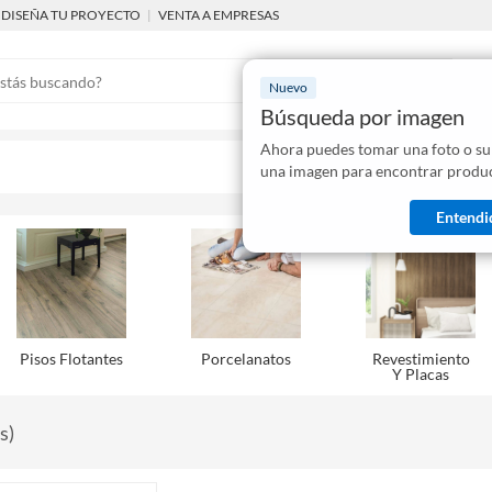
DISEÑA TU PROYECTO
|
VENTA A EMPRESAS
Nuevo
Búsqueda por imagen
Ahora puedes tomar una foto o su
Mostraremo
una imagen para encontrar produc
disponibles
Entendi
Pisos Flotantes
Porcelanatos
Revestimiento
Y Placas
s
)