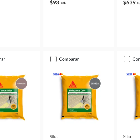
$93
$639
c/u
c
rar
comparar
co
Sika
Sika