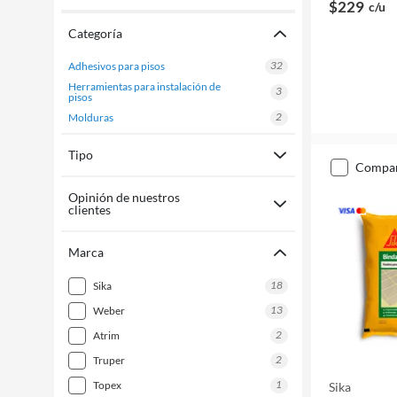
$229
c/u
Categoría
32
adhesivos para pisos
herramientas para instalación de
3
pisos
2
molduras
Tipo
compa
Opinión de nuestros
clientes
Marca
18
sika
13
weber
2
atrim
2
truper
1
topex
Sika