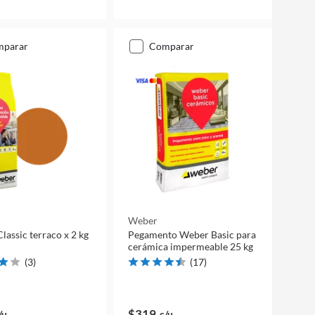
mparar
comparar
Weber
lassic terraco x 2 kg
Pegamento Weber Basic para
cerámica impermeable 25 kg
(
3
)
(
17
)
$319
/u
c/u