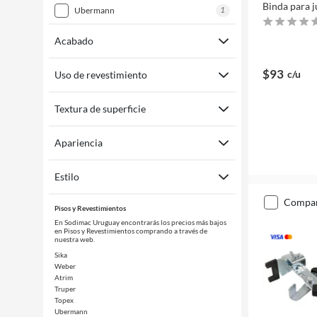
Binda para j
1
ubermann
Acabado
$93
c/u
Uso de revestimiento
Textura de superficie
Apariencia
Estilo
compa
Pisos y Revestimientos
En Sodimac Uruguay encontrarás los precios más bajos
en Pisos y Revestimientos comprando a través de
nuestra web.
Sika
Weber
Atrim
Truper
Topex
Ubermann