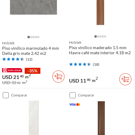
Holztek
Holztek
Piso vinílico maderado 1.5 mm
Piso vinílico marmolado 4 mm
Havre café mate interior 4.18 m2
Della gris mate 2.42 m2
(
12
)
(
18
)
-35%
2
USD 21
40
m
2
USD 11
90
m
2
USD 32
m
90
comparar
comparar