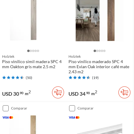
Holztek
Holztek
Piso vinílico símil madera SPC 4
Piso vinílico maderado SPC 4
mm Oakton gris mate 2.5 m2
mm Evian Oak interior café mate
2.43 m2
(
50
)
(
19
)
2
2
USD 30
USD 34
90
m
90
m
comparar
comparar