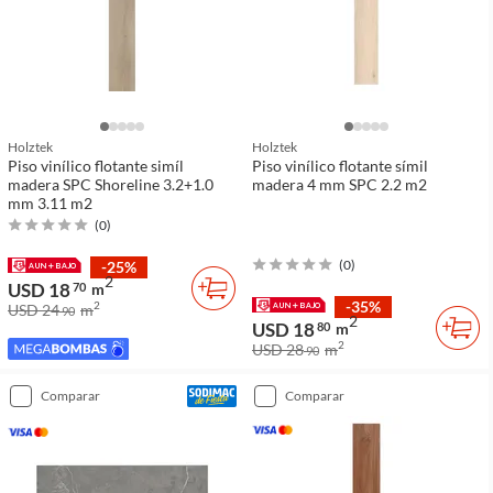
Holztek
Holztek
Piso vinílico flotante simíl
Piso vinílico flotante símil
madera SPC Shoreline 3.2+1.0
madera 4 mm SPC 2.2 m2
mm 3.11 m2
(
0
)
(
0
)
-25%
2
USD 18
70
m
-35%
2
USD 24
m
90
2
USD 18
80
m
2
USD 28
m
90
comparar
comparar