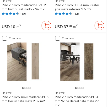
Holztek
Holztek
Piso vinílico maderado PVC 2
Piso vinílico SPC 4 mm Krater
mm bambú satinado 2.96 m2
gris mate interior 2.6 m2
(
12
)
(
13
)
2
2
USD 10
USD 37
m
90
m
comparar
comparar
Holztek
Holztek
Piso vinílico símil madera SPC 5
Piso vinílico maderado SPC 4
mm Berlín café mate 2.32 m2
mm Wine Barrel café mate 2.6
m2