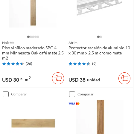
Holztek
Atrim
Piso vinílico maderado SPC 4
Protector escalón de aluminio 10
mm Minnesota Oak café mate 2.5
x 30 mm x 2,5 m cromo mate
m2
(
26
)
(
9
)
2
USD 30
USD 38
90
m
unidad
comparar
comparar