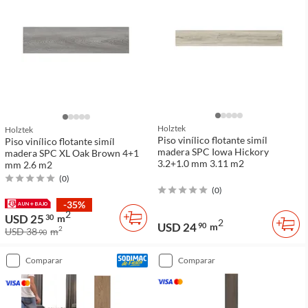
Holztek
Holztek
Piso vinílico flotante simíl
Piso vinílico flotante simíl
madera SPC Iowa Hickory
madera SPC XL Oak Brown 4+1
3.2+1.0 mm 3.11 m2
mm 2.6 m2
(
0
)
(
0
)
-35%
2
USD 25
30
m
2
USD 24
90
m
2
USD 38
m
90
comparar
comparar