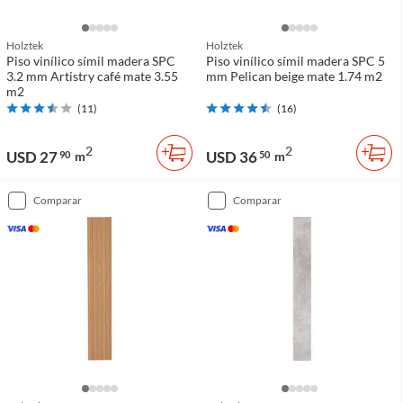
Holztek
Holztek
Piso vinílico símil madera SPC
Piso vinílico símil madera SPC 5
3.2 mm Artistry café mate 3.55
mm Pelican beige mate 1.74 m2
m2
(
11
)
(
16
)
2
2
USD 27
USD 36
90
m
50
m
comparar
comparar