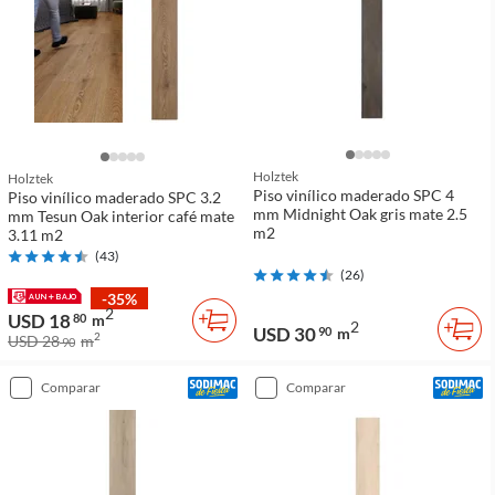
Holztek
Holztek
Piso vinílico maderado SPC 4
Piso vinílico maderado SPC 3.2
mm Midnight Oak gris mate 2.5
mm Tesun Oak interior café mate
m2
3.11 m2
(
43
)
(
26
)
-35%
2
USD 18
80
m
2
USD 30
90
m
2
USD 28
m
90
comparar
comparar