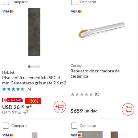
comparar
comparar
Cortag
Repuesto de cortadora de
Holztek
cerámica
Piso vinílico cementicio SPC 4
mm Cementazzo gris mate 2.6 m2
(
6
)
(
0
)
-30%
2
USD 26
50
m
$659
unidad
2
USD 37
m
90
comparar
comparar