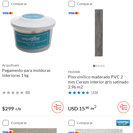
comparar
comparar
Arquifoam
Pegamento para molduras
Holztek
interiores 1 kg
Piso vinílico maderado PVC 2
mm Cerezo interior gris satinado
2.96 m2
(
0
)
(
15
)
2
$299
USD 15
90
m
c/u
comparar
comparar