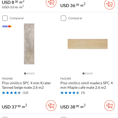
2
USD 8
30
m
2
USD 36
50
m
2
USD 11
m
90
comparar
comparar
Holztek
Holztek
Piso vinílico SPC 4 mm Krater
Piso vinílico símil madera SPC 4
Tanned beige mate 2.6 m2
mm Maple café mate 2.6 m2
(
12
)
(
5
)
2
2
USD 37
USD 38
90
m
90
m