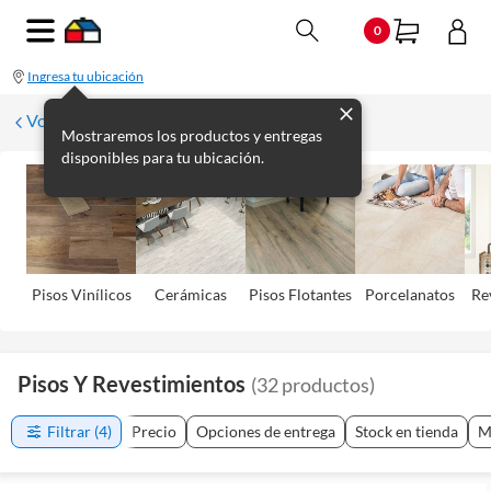
0
Ingresa tu ubicación
Volver
Mostraremos los productos y entregas
disponibles para tu ubicación.
Pisos Viní­licos
Cerámicas
Pisos Flotantes
Porcelanatos
Re
Pisos Y Revestimientos
(
32
productos
)
Filtrar
(4)
Precio
Opciones de entrega
Stock en tienda
M