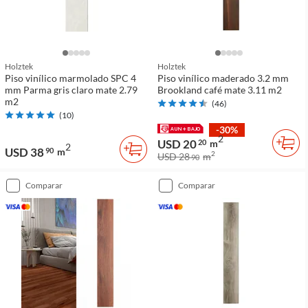
Holztek
Holztek
Piso vinílico marmolado SPC 4
Piso vinílico maderado 3.2 mm
mm Parma gris claro mate 2.79
Brookland café mate 3.11 m2
m2
(
46
)
(
10
)
-30%
2
USD 20
20
m
2
USD 38
90
m
2
USD 28
m
90
comparar
comparar