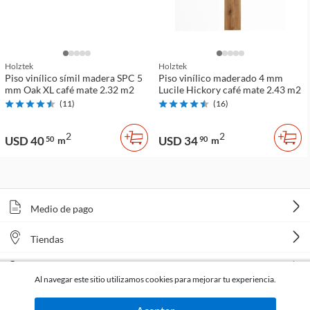
Holztek
Holztek
Piso vinílico símil madera SPC 5
Piso vinílico maderado 4 mm
mm Oak XL café mate 2.32 m2
Lucile Hickory café mate 2.43 m2
(
11
)
(
16
)
2
2
USD 40
USD 34
50
m
90
m
Medio de pago
Tiendas
Venta telefónica
Al navegar este sitio utilizamos cookies para mejorar tu experiencia.