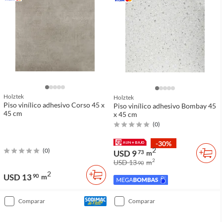
Holztek
Holztek
Piso vinílico adhesivo Corso 45 x
Piso vinílico adhesivo Bombay 45
45 cm
x 45 cm
(
0
)
-30%
2
(
0
)
USD 9
73
m
2
USD 13
m
90
2
USD 13
90
m
comparar
comparar