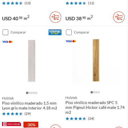
(
13
)
(
11
)
2
2
USD 40
USD 38
50
m
90
m
comparar
comparar
Holztek
Holztek
Piso vinílico maderado SPC 5
Piso vinílico maderado 1.5 mm
mm Pignut Hickor café mate 1.74
Lyon gris mate interior 4.18 m2
m2
(
29
)
(
24
)
-30%