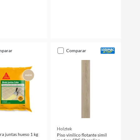
mparar
comparar
Holztek
ra juntas hueso 1 kg
Piso vinílico flotante simíl