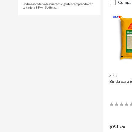
compa
Podrás acceder a descuentos vigentes comprando con
tu
tarjeta BBVA - Sodimac.
Sika
Binda para j
$93
c/u