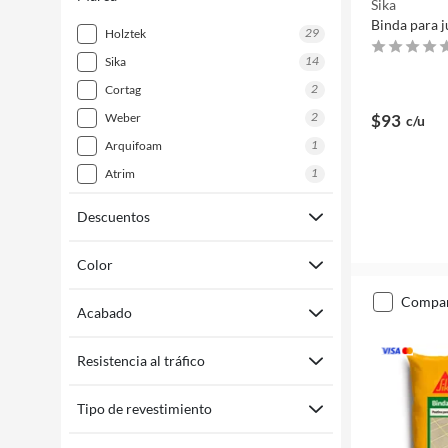
Sika
Binda para j
29
holztek
14
sika
2
cortag
2
weber
$93
c/u
1
arquifoam
1
atrim
Descuentos
Color
compa
Acabado
Resistencia al tráfico
Tipo de revestimiento