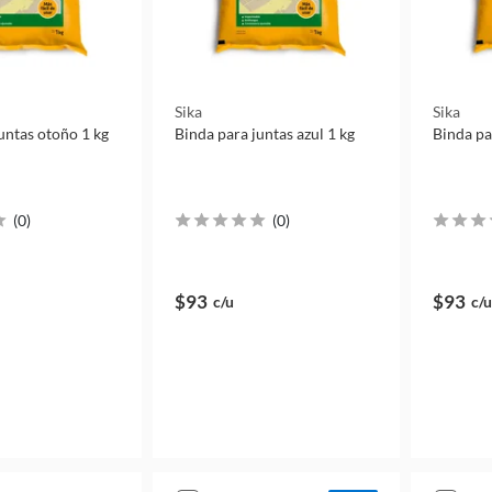
Sika
Sika
untas otoño 1 kg
Binda para juntas azul 1 kg
Binda par
(
0
)
(
0
)
$93
$93
c/u
c/u