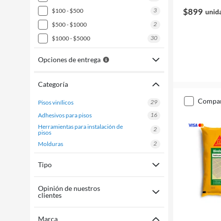
3
$899
$100 - $500
unid
2
$500 - $1000
30
$1000 - $5000
Opciones de entrega
Categoría
compa
29
pisos vinílicos
16
adhesivos para pisos
herramientas para instalación de
2
pisos
2
molduras
Tipo
Opinión de nuestros
clientes
Marca