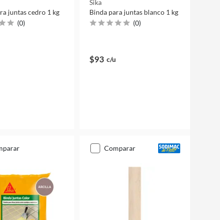
Sika
ra juntas cedro 1 kg
Binda para juntas blanco 1 kg
(
0
)
(
0
)
$93
c/u
mparar
comparar