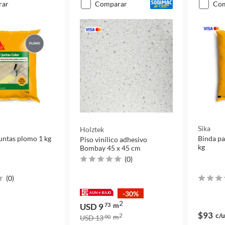
rar
comparar
co
Sika
Holztek
untas plomo 1 kg
Binda pa
Piso vinílico adhesivo
kg
Bombay 45 x 45 cm
(
0
)
(
0
)
-30%
2
m
USD 9
73
$93
c/u
2
m
USD 13
90