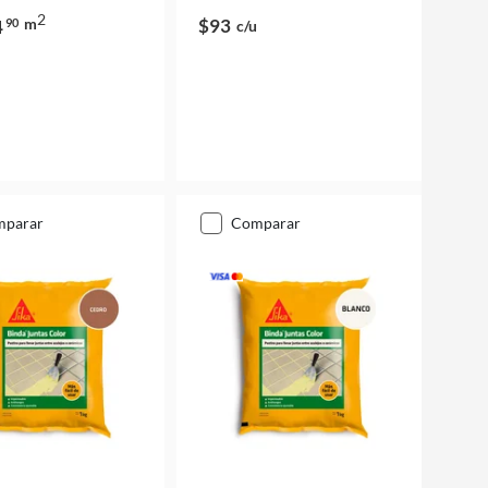
2
m
$93
4
90
c/u
mparar
comparar