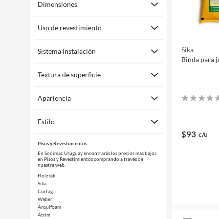
Dimensiones
Uso de revestimiento
Sika
Sistema instalación
Binda para j
Textura de superficie
Apariencia
Estilo
$93
c/u
Pisos y Revestimientos
En Sodimac Uruguay encontrarás los precios más bajos
en Pisos y Revestimientos comprando a través de
nuestra web.
Holztek
Sika
Cortag
Weber
Arquifoam
Atrim