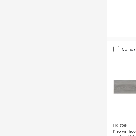
compa
Holztek
Piso vinílico