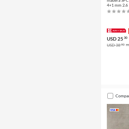
madera SPC
4+1 mm 2.6
USD 25
30
USD 38
90
compa