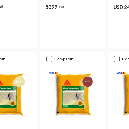
$299
USD 2
ad
c/u
rar
comparar
co