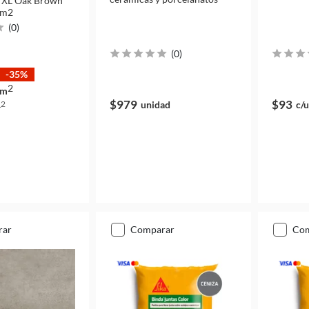
 XL Oak Brown
 m2
(
0
)
(
0
)
-35%
2
m
$979
$93
unidad
c/u
2
m
rar
comparar
co