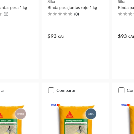
Sika
Sika
untas pera 1 kg
Binda para juntas rojo 1 kg
Binda pa
(
0
)
(
0
)
$93
$93
c/u
c/u
rar
comparar
co