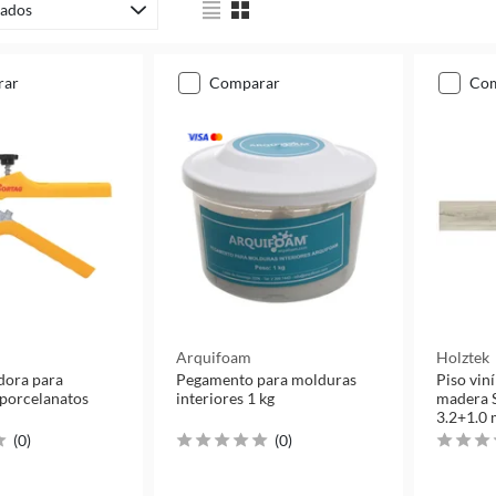
ados
rar
comparar
co
Arquifoam
Holztek
dora para
Pegamento para molduras
Piso viní
 porcelanatos
interiores 1 kg
madera 
3.2+1.0
(
0
)
(
0
)