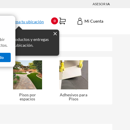
ASESOR
IA
Mi Cuenta
0
Ingresa tu ubicación
bir
s los productos y entregas
tos.
 para tu ubicación.
do
Pisos por
Adhesivos para
espacios
Pisos