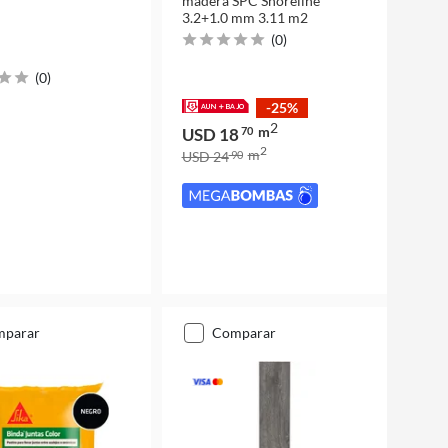
madera SPC Shoreline
3.2+1.0 mm 3.11 m2
(
0
)
(
0
)
-25%
2
m
USD 18
70
2
m
USD 24
90
mparar
comparar