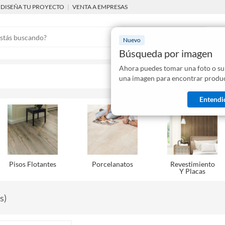
DISEÑA TU PROYECTO
|
VENTA A EMPRESAS
Nuevo
Búsqueda por imagen
Ahora puedes tomar una foto o su
Mostraremo
una imagen para encontrar produc
disponibles
Entendi
Pisos Flotantes
Porcelanatos
Revestimiento
Y Placas
s
)