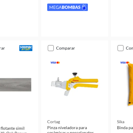
rar
comparar
co
Cortag
Sika
Pinza niveladora para
Binda pa
 flotante simíl
cerámicas y porcelanatos