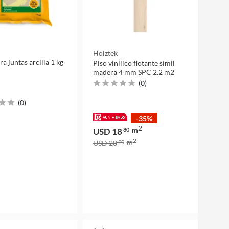
Holztek
a juntas arcilla 1 kg
Piso vinílico flotante símil
madera 4 mm SPC 2.2 m2
(
0
)
(
0
)
-35%
2
m
USD 18
80
2
m
USD 28
90