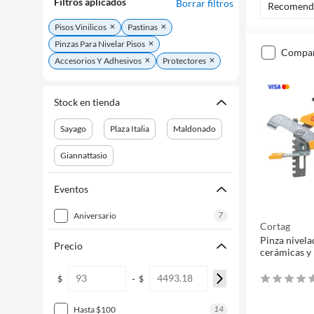
Filtros aplicados
Borrar filtros
Recomend
Pisos Vinilicos
Pastinas
Pinzas Para Nivelar Pisos
compa
Accesorios Y Adhesivos
Protectores
Stock en tienda
Sayago
Plaza Italia
Maldonado
Giannattasio
Eventos
7
aniversario
Cortag
Pinza nivela
Precio
cerámicas y
-
$
$
14
hasta $100