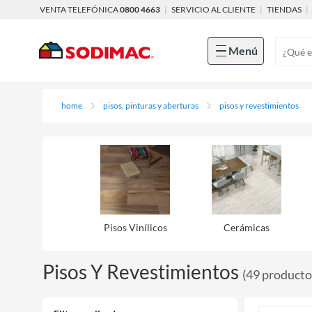
VENTA TELEFÓNICA
0800 4663
|
SERVICIO AL CLIENTE
|
TIENDAS
|
Menú
home
pisos, pinturas y aberturas
pisos y revestimientos
Pisos Viní­licos
Cerámicas
Pisos Y Revestimientos
(
49
producto