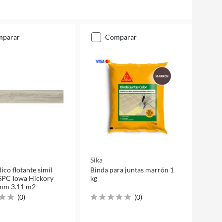
mparar
comparar
Sika
lico flotante simíl
Binda para juntas marrón 1
SPC Iowa Hickory
kg
 mm 3.11 m2
(
0
)
(
0
)