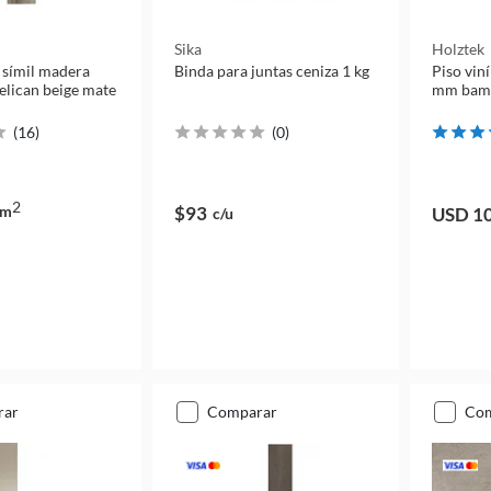
Sika
Holztek
o símil madera
Binda para juntas ceniza 1 kg
Piso vin
lican beige mate
mm bamb
(
16
)
(
0
)
2
m
$93
USD 1
c/u
rar
comparar
co