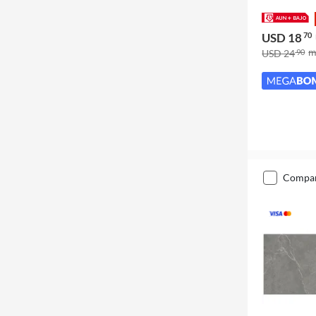
USD 18
70
USD 24
90
compa