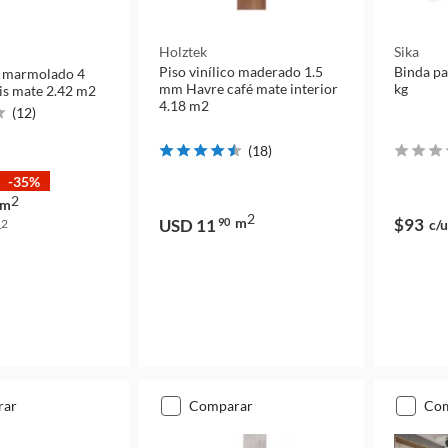
Holztek
Sika
Piso vinílico maderado 1.5
Binda pa
co marmolado 4
mm Havre café mate interior
kg
is mate 2.42 m2
4.18 m2
(
12
)
(
18
)
-35%
2
m
2
m
$93
USD 11
90
c/u
2
m
rar
comparar
co