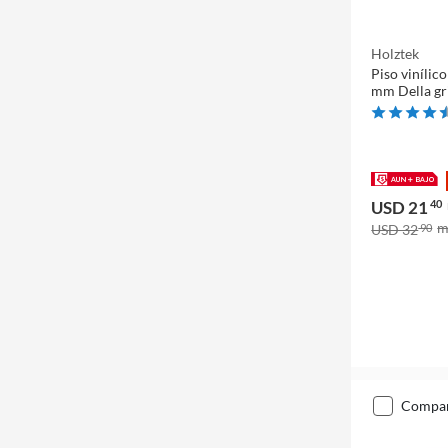
Holztek
Piso viníli
mm Della gr
USD 21
40
USD 32
90
compa