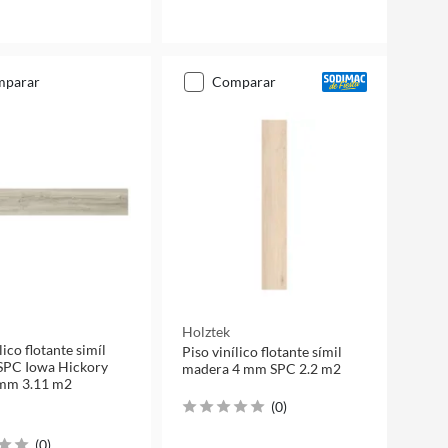
mparar
comparar
Holztek
lico flotante simíl
Piso vinílico flotante símil
SPC Iowa Hickory
madera 4 mm SPC 2.2 m2
 mm 3.11 m2
(
0
)
(
0
)