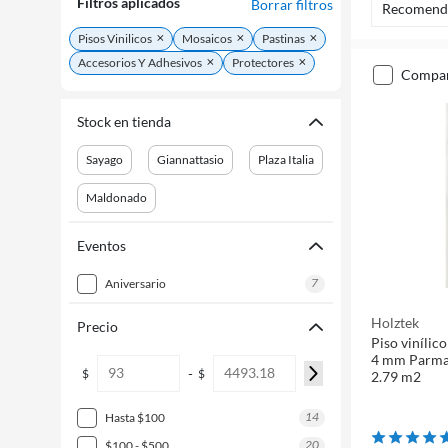
Filtros aplicados
Borrar filtros
Recomend
Pisos Vinilicos
Mosaicos
Pastinas
Accesorios Y Adhesivos
Protectores
compa
Stock en tienda
Sayago
Giannattasio
Plaza Italia
Maldonado
Eventos
7
aniversario
Holztek
Precio
Piso viníli
4 mm Parma 
-
$
$
2.79 m2
14
hasta $100
20
$100 - $500