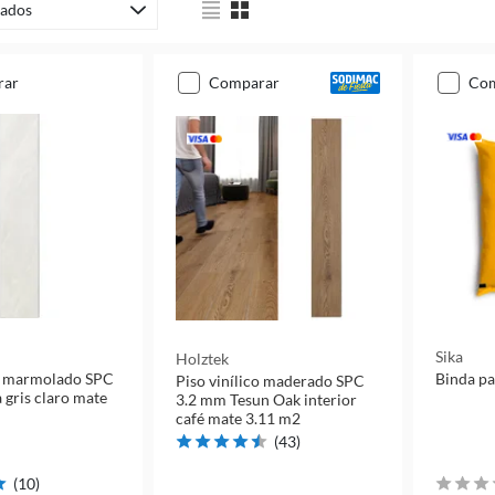
ados
rar
comparar
co
Sika
Holztek
co marmolado SPC
Binda par
Piso vinílico maderado SPC
gris claro mate
3.2 mm Tesun Oak interior
café mate 3.11 m2
(
43
)
(
10
)