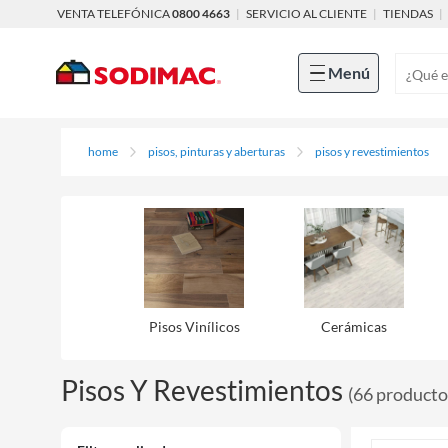
VENTA TELEFÓNICA
0800 4663
|
SERVICIO AL CLIENTE
|
TIENDAS
|
Menú
home
pisos, pinturas y aberturas
pisos y revestimientos
Pisos Viní­licos
Cerámicas
Pisos Y Revestimientos
(
66
producto