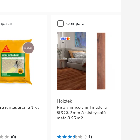
mparar
comparar
Holztek
a juntas arcilla 1 kg
Piso vinílico símil madera
SPC 3.2 mm Artistry café
mate 3.55 m2
(
0
)
(
11
)