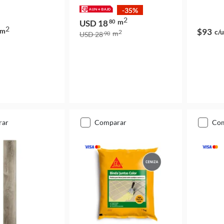
-35%
2
m
USD 18
80
2
m
$93
c/u
2
m
USD 28
90
rar
comparar
co