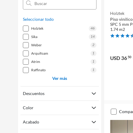
Holztek
Seleccionar todo
Piso vinílic
SPC 5 mm Pe
46
holztek
1.74 m2
14
sika
2
weber
1
arquifoam
USD 36
50
1
atrim
1
raffinato
Ver más
Descuentos
Color
compa
Acabado