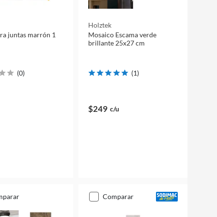
Holztek
ra juntas marrón 1
Mosaico Escama verde
brillante 25x27 cm
(
0
)
(
1
)
$249
c/u
mparar
comparar