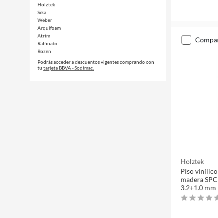
Holztek
Sika
Weber
Arquifoam
Atrim
compa
Raffinato
Rozen
Podrás acceder a descuentos vigentes comprando con
tu
tarjeta BBVA - Sodimac.
Holztek
Piso vinílico
madera SPC 
3.2+1.0 mm