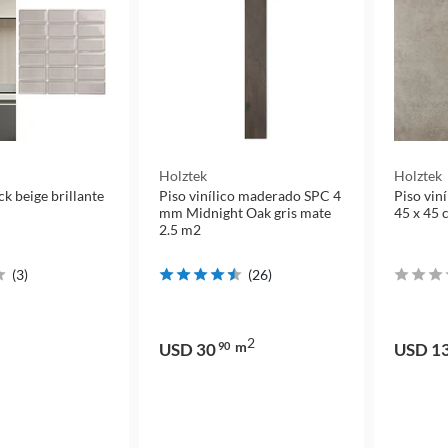
Holztek
Holztek
k beige brillante
Piso vinílico maderado SPC 4
Piso vin
mm Midnight Oak gris mate
45 x 45 
2.5 m2
(
3
)
(
26
)
2
m
USD 30
90
USD 1