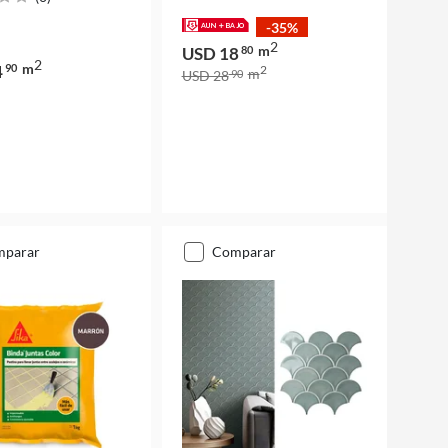
-35%
2
m
USD 18
80
2
m
4
90
2
m
USD 28
90
mparar
comparar