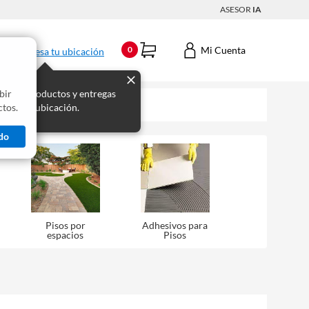
ASESOR
IA
Mi Cuenta
0
Ingresa tu ubicación
bir
s los productos y entregas
tos.
 para tu ubicación.
do
Pisos por
Adhesivos para
espacios
Pisos