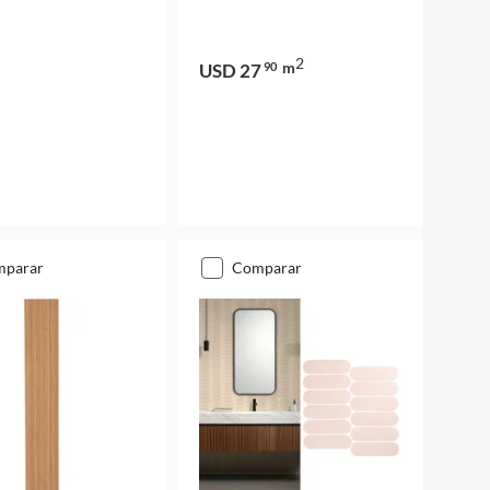
2
m
USD 27
90
mparar
comparar