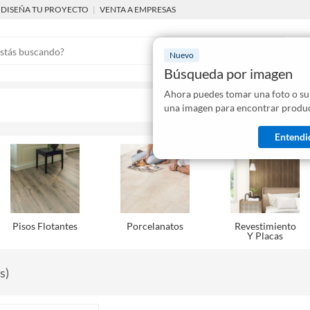
DISEÑA TU PROYECTO
|
VENTA A EMPRESAS
Nuevo
Búsqueda por imagen
Ahora puedes tomar una foto o su
Mostraremo
una imagen para encontrar produc
disponibles
Entendi
Pisos Flotantes
Porcelanatos
Revestimiento
Y Placas
s
)