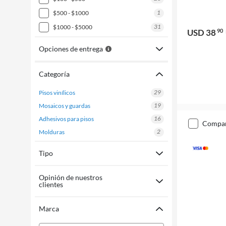
1
$500 - $1000
31
$1000 - $5000
USD 38
90
Opciones de entrega
Categoría
29
pisos vinílicos
19
mosaicos y guardas
16
adhesivos para pisos
compa
2
molduras
Tipo
Opinión de nuestros
clientes
Marca