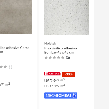
Holztek
ílico adhesivo Corso
Piso vinílico adhesivo
cm
Bombay 45 x 45 cm
(
0
)
(
0
)
-30%
2
m
USD 9
73
2
m
3
90
2
m
USD 13
90