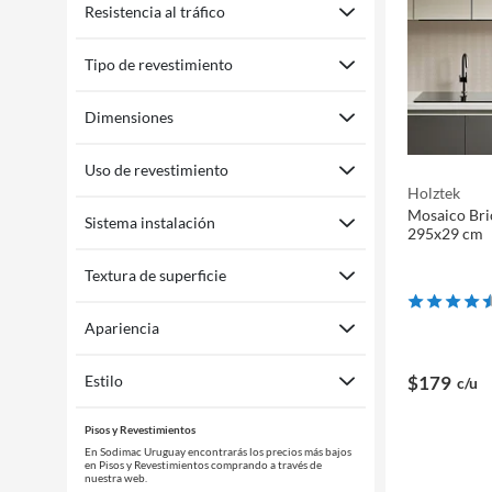
Resistencia al tráfico
Tipo de revestimiento
Dimensiones
Uso de revestimiento
Holztek
Mosaico Bric
Sistema instalación
295x29 cm
Textura de superficie
Apariencia
$179
Estilo
c/u
Pisos y Revestimientos
En Sodimac Uruguay encontrarás los precios más bajos
en Pisos y Revestimientos comprando a través de
nuestra web.