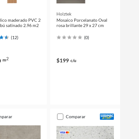
Holztek
ílico maderado PVC 2
Mosaico Porcelanato Oval
ú satinado 2.96 m2
rosa brillante 29 x 27 cm
(
12
)
(
0
)
2
m
$199
0
c/u
mparar
comparar