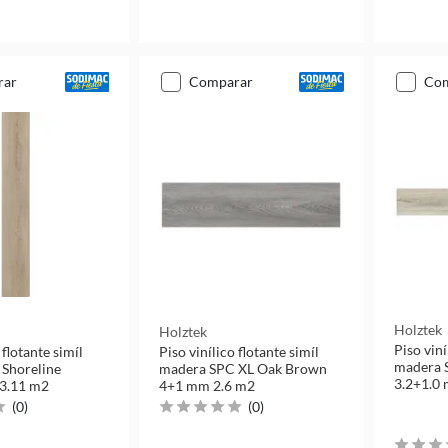
rar
comparar
co
Holztek
Holztek
Piso viní
 flotante simíl
Piso vinílico flotante simíl
madera 
Shoreline
madera SPC XL Oak Brown
3.2+1.0
 3.11 m2
4+1 mm 2.6 m2
(
0
)
(
0
)