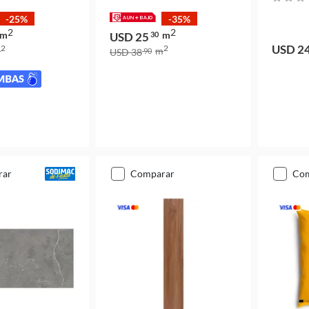
-25%
-35%
2
2
m
m
USD 25
30
USD 2
2
2
m
m
USD 38
90
rar
comparar
co