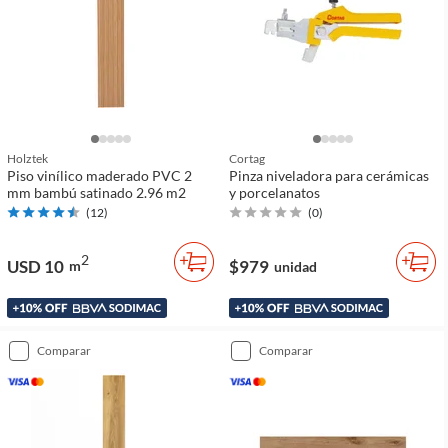
Holztek
Cortag
Piso vinílico maderado PVC 2
Pinza niveladora para cerámicas
mm bambú satinado 2.96 m2
y porcelanatos
(
12
)
(
0
)
2
USD 10
$979
m
unidad
comparar
comparar