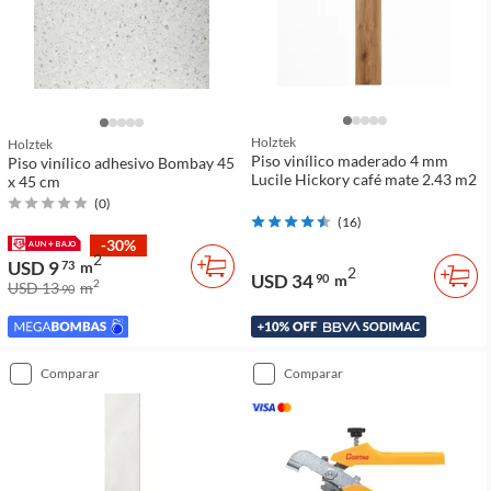
Holztek
Holztek
Piso vinílico maderado 4 mm
Piso vinílico adhesivo Bombay 45
Lucile Hickory café mate 2.43 m2
x 45 cm
(
0
)
(
16
)
-30%
2
USD 9
73
m
2
USD 34
90
m
2
USD 13
m
90
comparar
comparar