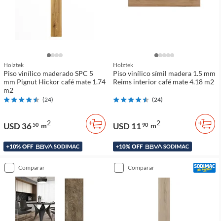
Holztek
Holztek
Piso vinílico maderado SPC 5
Piso vinílico símil madera 1.5 mm
mm Pignut Hickor café mate 1.74
Reims interior café mate 4.18 m2
m2
(
24
)
(
24
)
2
2
USD 36
USD 11
50
m
90
m
comparar
comparar