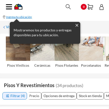
0
Ingresa tu ubicación
Volver
Mostraremos los productos y entregas
disponibles para tu ubicación.
Pisos Viní­licos
Cerámicas
Pisos Flotantes
Porcelanatos
Re
Pisos Y Revestimientos
(
34
productos
)
Filtrar
(4)
Precio
Opciones de entrega
Stock en tienda
M