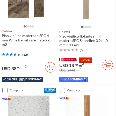
Holztek
Holztek
Piso vinílico maderado SPC 4
Piso vinílico flotante simíl
mm Wine Barrel café mate 2.6
madera SPC Shoreline 3.2+1.0
m2
mm 3.11 m2
(
0
)
(
12
)
-25%
2
USD 18
70
m
2
USD 38
90
m
2
USD 24
m
90
comparar
comparar