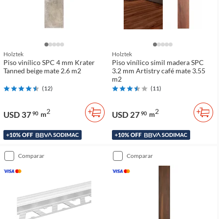
Holztek
Holztek
Piso vinílico SPC 4 mm Krater
Piso vinílico símil madera SPC
Tanned beige mate 2.6 m2
3.2 mm Artistry café mate 3.55
m2
(
12
)
(
11
)
2
2
USD 37
USD 27
90
m
90
m
comparar
comparar