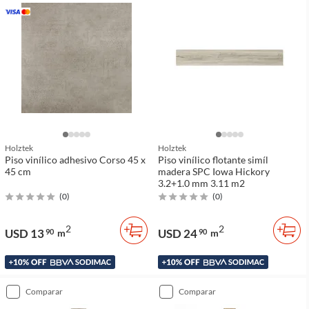
Holztek
Holztek
Piso vinílico adhesivo Corso 45 x
Piso vinílico flotante simíl
45 cm
madera SPC Iowa Hickory
3.2+1.0 mm 3.11 m2
(
0
)
(
0
)
2
2
USD 13
USD 24
90
m
90
m
comparar
comparar