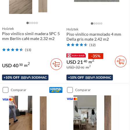
Holztek
Holztek
Piso vinílico símil madera SPC 5
Piso vinílico marmolado 4 mm
mm Berlín café mate 2.32 m2
Della gris mate 2.42 m2
(
12
)
(
13
)
-35%
2
USD 21
40
m
2
USD 40
50
m
2
USD 32
m
90
comparar
comparar