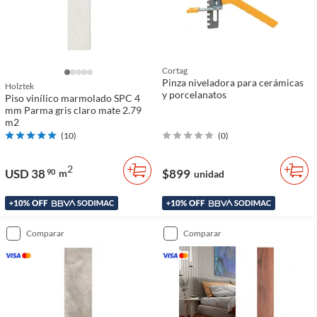
Cortag
Pinza niveladora para cerámicas
Holztek
y porcelanatos
Piso vinílico marmolado SPC 4
mm Parma gris claro mate 2.79
m2
(
10
)
(
0
)
2
USD 38
$899
90
m
unidad
comparar
comparar