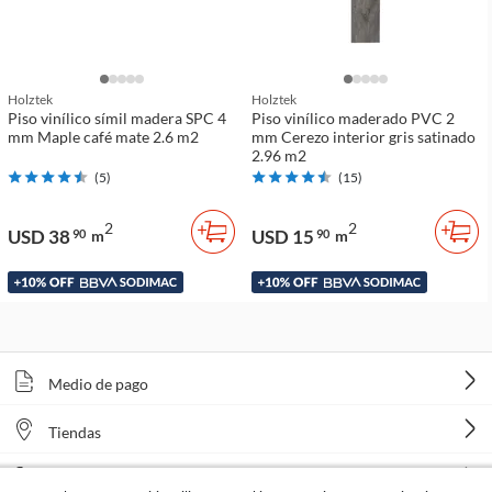
Holztek
Holztek
Piso vinílico símil madera SPC 4
Piso vinílico maderado PVC 2
mm Maple café mate 2.6 m2
mm Cerezo interior gris satinado
2.96 m2
(
5
)
(
15
)
2
2
USD 38
USD 15
90
m
90
m
Medio de pago
Tiendas
Venta telefónica