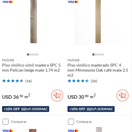
Holztek
Holztek
Piso vinílico símil madera SPC 5
Piso vinílico maderado SPC 4
mm Pelican beige mate 1.74 m2
mm Minnesota Oak café mate 2.5
m2
(
16
)
(
26
)
2
2
USD 36
USD 30
50
m
90
m
comparar
comparar