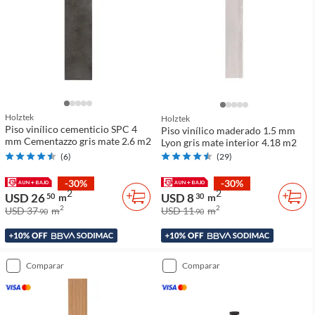
Holztek
Holztek
Piso vinílico cementicio SPC 4
Piso vinílico maderado 1.5 mm
mm Cementazzo gris mate 2.6 m2
Lyon gris mate interior 4.18 m2
(
6
)
(
29
)
-30%
-30%
2
2
USD 26
USD 8
50
m
30
m
2
2
USD 37
m
USD 11
m
90
90
comparar
comparar