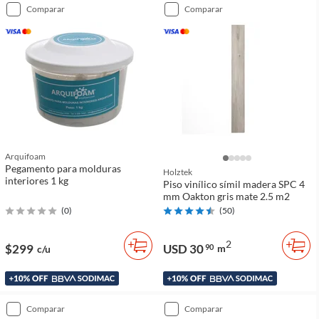
comparar
comparar
Arquifoam
Pegamento para molduras
Holztek
interiores 1 kg
Piso vinílico símil madera SPC 4
mm Oakton gris mate 2.5 m2
(
0
)
(
50
)
2
$299
USD 30
90
m
c/u
comparar
comparar