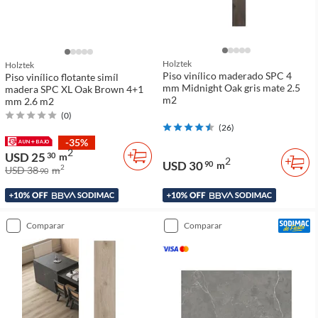
Holztek
Holztek
Piso vinílico maderado SPC 4
Piso vinílico flotante simíl
mm Midnight Oak gris mate 2.5
madera SPC XL Oak Brown 4+1
m2
mm 2.6 m2
(
0
)
(
26
)
-35%
2
USD 25
30
m
2
USD 30
90
m
2
USD 38
m
90
comparar
comparar