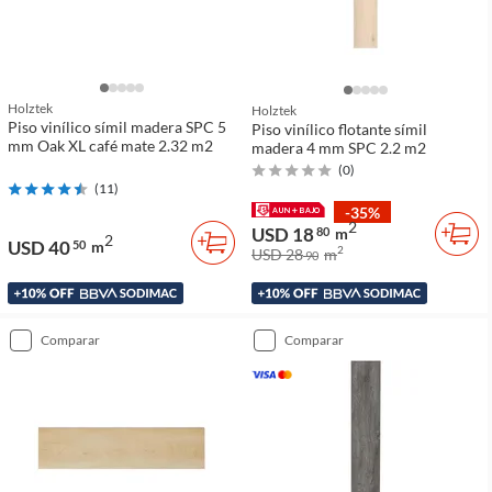
Holztek
Holztek
Piso vinílico símil madera SPC 5
Piso vinílico flotante símil
mm Oak XL café mate 2.32 m2
madera 4 mm SPC 2.2 m2
(
0
)
(
11
)
-35%
2
USD 18
80
m
2
USD 40
50
m
2
USD 28
m
90
comparar
comparar