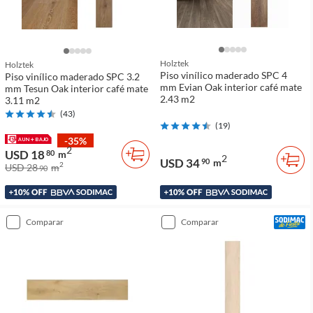
Holztek
Holztek
Piso vinílico maderado SPC 4
Piso vinílico maderado SPC 3.2
mm Evian Oak interior café mate
mm Tesun Oak interior café mate
2.43 m2
3.11 m2
(
43
)
(
19
)
-35%
2
USD 18
80
m
2
USD 34
90
m
2
USD 28
m
90
comparar
comparar