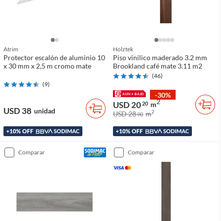
Atrim
Holztek
Protector escalón de aluminio 10
Piso vinílico maderado 3.2 mm
x 30 mm x 2,5 m cromo mate
Brookland café mate 3.11 m2
(
46
)
(
9
)
-30%
2
USD 20
20
m
USD 38
unidad
2
USD 28
m
90
comparar
comparar