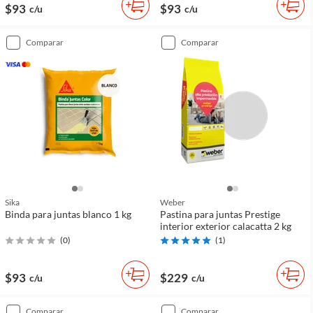
$93
$93
c/u
c/u
comparar
comparar
Sika
Weber
Binda para juntas blanco 1 kg
Pastina para juntas Prestige
interior exterior calacatta 2 kg
(
0
)
(
1
)
$93
$229
c/u
c/u
comparar
comparar