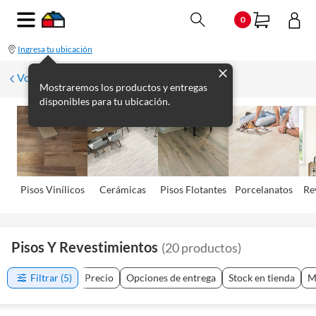
0
Ingresa tu ubicación
Volver
Mostraremos los productos y entregas
disponibles para tu ubicación.
Pisos Viní­licos
Cerámicas
Pisos Flotantes
Porcelanatos
Re
Pisos Y Revestimientos
(
20
productos
)
Filtrar
(5)
Precio
Opciones de entrega
Stock en tienda
M