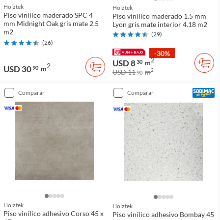
Holztek
Holztek
Piso vinílico maderado SPC 4
Piso vinílico maderado 1.5 mm
mm Midnight Oak gris mate 2.5
Lyon gris mate interior 4.18 m2
m2
(
29
)
(
26
)
-30%
2
USD 8
30
m
2
USD 30
90
m
2
USD 11
m
90
comparar
comparar
Holztek
Holztek
Piso vinílico adhesivo Corso 45 x
Piso vinílico adhesivo Bombay 45