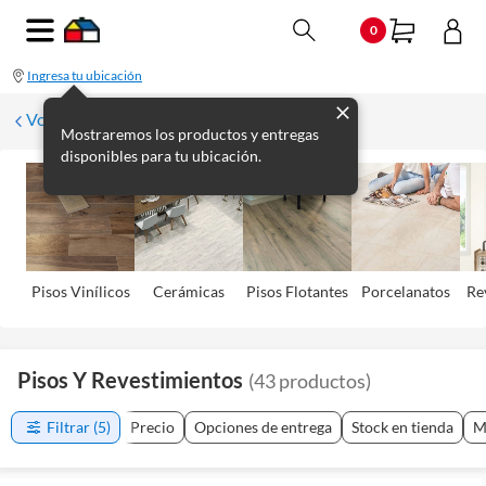
0
Ingresa tu ubicación
Volver
Mostraremos los productos y entregas
disponibles para tu ubicación.
Pisos Viní­licos
Cerámicas
Pisos Flotantes
Porcelanatos
Re
Pisos Y Revestimientos
(
43
productos
)
Filtrar
(5)
Precio
Opciones de entrega
Stock en tienda
M