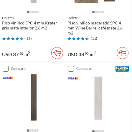
Holztek
Holztek
Piso vinílico SPC 4 mm Krater
Piso vinílico maderado SPC 4
gris mate interior 2.6 m2
mm Wine Barrel café mate 2.6
m2
(
13
)
(
11
)
2
2
USD 37
USD 38
90
m
90
m
comparar
comparar