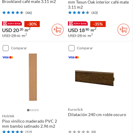
Brookland café mate 3.11 m2
mm Tesun Oak interior café mate
3.11 m2
(
46
)
(
43
)
-30%
-35%
2
2
USD 20
USD 18
20
m
80
m
2
2
USD 28
m
USD 28
m
90
90
comparar
comparar
Euroclick
Dilatación 240 cm roble oscuro
Holztek
Piso vinílico maderado PVC 2
mm bambú satinado 2.96 m2
(
12
)
(
0
)