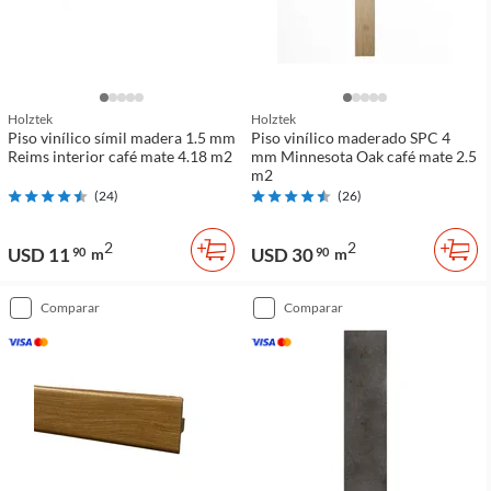
Holztek
Holztek
Piso vinílico símil madera 1.5 mm
Piso vinílico maderado SPC 4
Reims interior café mate 4.18 m2
mm Minnesota Oak café mate 2.5
m2
(
24
)
(
26
)
2
2
USD 11
USD 30
90
m
90
m
comparar
comparar