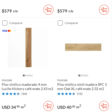
$579
$579
c/u
c/u
comparar
comparar
Holztek
Holztek
Piso vinílico maderado 4 mm
Piso vinílico símil madera SPC 5
Lucile Hickory café mate 2.43 m2
mm Oak XL café mate 2.32 m2
(
16
)
(
11
)
2
2
USD 34
USD 40
90
m
50
m