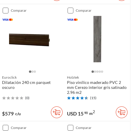
comparar
comparar
Euroclick
Holztek
Dilatación 240 cm parquet
Piso vinílico maderado PVC 2
oscuro
mm Cerezo interior gris satinado
2.96 m2
(
0
)
(
15
)
2
$579
USD 15
90
m
c/u
comparar
comparar