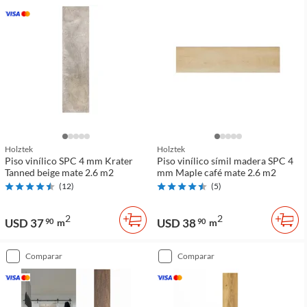
Holztek
Holztek
Piso vinílico SPC 4 mm Krater
Piso vinílico símil madera SPC 4
Tanned beige mate 2.6 m2
mm Maple café mate 2.6 m2
(
12
)
(
5
)
2
2
USD 37
USD 38
90
m
90
m
comparar
comparar