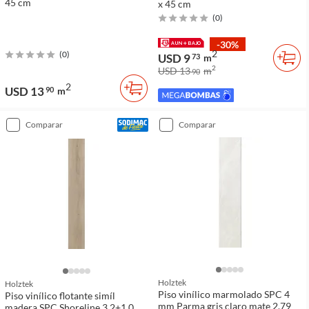
45 cm
x 45 cm
(
0
)
-30%
2
(
0
)
USD 9
73
m
2
USD 13
m
90
2
USD 13
90
m
comparar
comparar
Holztek
Holztek
Piso vinílico marmolado SPC 4
Piso vinílico flotante simíl
mm Parma gris claro mate 2.79
madera SPC Shoreline 3.2+1.0