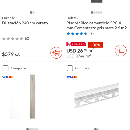
Euroclick
Holztek
Dilatación 240 cm cerezo
Piso vinílico cementicio SPC 4
mm Cementazzo gris mate 2.6 m2
(
6
)
(
0
)
-30%
2
USD 26
50
m
$579
c/u
2
USD 37
m
90
comparar
comparar