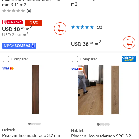
m2
mm 3.11 m2
(
0
)
-25%
2
(
10
)
USD 18
70
m
2
USD 24
m
90
2
USD 38
90
m
comparar
comparar
Holztek
Holztek
Piso vinílico maderado 3.2 mm
Piso vinílico maderado SPC 3.2