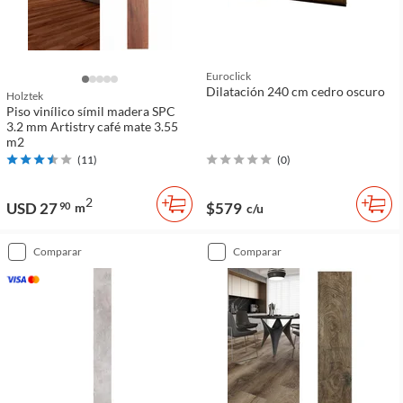
Euroclick
Dilatación 240 cm cedro oscuro
Holztek
Piso vinílico símil madera SPC
3.2 mm Artistry café mate 3.55
m2
(
11
)
(
0
)
2
USD 27
$579
90
m
c/u
comparar
comparar