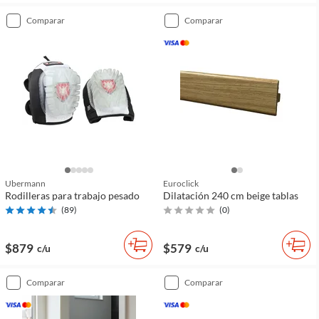
comparar
comparar
Ubermann
Euroclick
Rodilleras para trabajo pesado
Dilatación 240 cm beige tablas
(
89
)
(
0
)
$879
$579
c/u
c/u
comparar
comparar