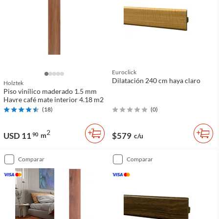
Euroclick
Dilatación 240 cm haya claro
Holztek
Piso vinílico maderado 1.5 mm
Havre café mate interior 4.18 m2
(
18
)
(
0
)
2
USD 11
$579
90
m
c/u
comparar
comparar