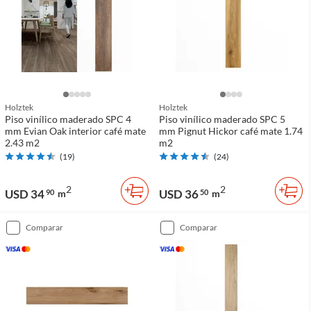
Holztek
Holztek
Piso vinílico maderado SPC 4
Piso vinílico maderado SPC 5
mm Evian Oak interior café mate
mm Pignut Hickor café mate 1.74
2.43 m2
m2
(
19
)
(
24
)
2
2
USD 34
USD 36
90
m
50
m
comparar
comparar