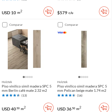
2
USD 10
$579
m
c/u
comparar
comparar
Holztek
Holztek
Piso vinílico símil madera SPC 5
Piso vinílico símil madera SPC 5
mm Berlín café mate 2.32 m2
mm Pelican beige mate 1.74 m2
(
13
)
(
16
)
2
2
USD 40
USD 36
50
m
50
m