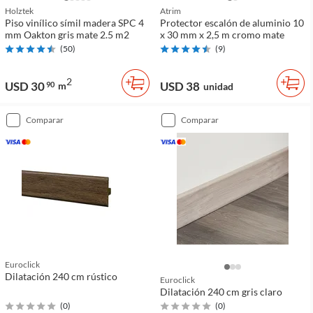
Holztek
Atrim
Piso vinílico símil madera SPC 4
Protector escalón de aluminio 10
mm Oakton gris mate 2.5 m2
x 30 mm x 2,5 m cromo mate
(
50
)
(
9
)
2
USD 30
USD 38
90
m
unidad
comparar
comparar
Euroclick
Dilatación 240 cm rústico
Euroclick
Dilatación 240 cm gris claro
(
0
)
(
0
)