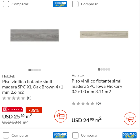
comparar
comparar
Holztek
Holztek
Piso vinílico flotante simíl
Piso vinílico flotante simíl
madera SPC Iowa Hickory
madera SPC XL Oak Brown 4+1
3.2+1.0 mm 3.11 m2
mm 2.6 m2
(
0
)
(
0
)
-35%
2
USD 25
30
m
2
USD 24
90
m
2
USD 38
m
90
comparar
comparar