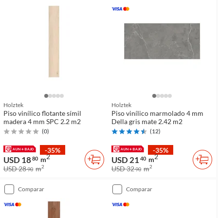
Holztek
Holztek
Piso vinílico flotante símil
Piso vinílico marmolado 4 mm
madera 4 mm SPC 2.2 m2
Della gris mate 2.42 m2
(
0
)
(
12
)
-35%
-35%
2
2
USD 18
USD 21
80
m
40
m
2
2
USD 28
m
USD 32
m
90
90
comparar
comparar