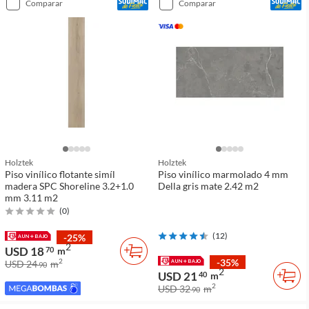
comparar
comparar
Holztek
Holztek
Piso vinílico flotante simíl
Piso vinílico marmolado 4 mm
madera SPC Shoreline 3.2+1.0
Della gris mate 2.42 m2
mm 3.11 m2
(
0
)
(
12
)
-25%
2
USD 18
70
m
-35%
2
USD 24
m
90
2
USD 21
40
m
2
USD 32
m
90