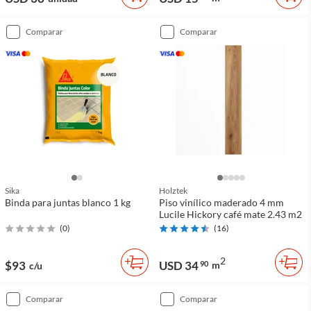
comparar
comparar
Sika
Holztek
Binda para juntas blanco 1 kg
Piso vinílico maderado 4 mm
Lucile Hickory café mate 2.43 m2
(
0
)
(
16
)
2
$93
USD 34
90
m
c/u
comparar
comparar