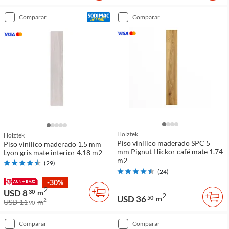
comparar
comparar
Holztek
Holztek
Piso vinílico maderado SPC 5
Piso vinílico maderado 1.5 mm
mm Pignut Hickor café mate 1.74
Lyon gris mate interior 4.18 m2
m2
(
29
)
(
24
)
-30%
2
USD 8
30
m
2
USD 36
50
m
2
USD 11
m
90
comparar
comparar