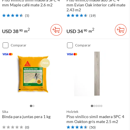
mm Maple café mate 2.6 m2
mm Evian Oak interior café mate
2.43 m2
(
5
)
(
19
)
2
2
USD 38
USD 34
90
m
90
m
comparar
comparar
Sika
Holztek
Binda para juntas pera 1 kg
Piso vinílico símil madera SPC 4
mm Oakton gris mate 2.5 m2
(
0
)
(
50
)