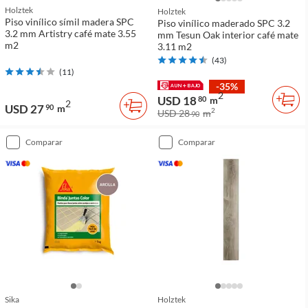
Holztek
Holztek
Piso vinílico símil madera SPC
Piso vinílico maderado SPC 3.2
3.2 mm Artistry café mate 3.55
mm Tesun Oak interior café mate
m2
3.11 m2
(
43
)
(
11
)
-35%
2
USD 18
80
m
2
USD 27
90
m
2
USD 28
m
90
comparar
comparar
Sika
Holztek