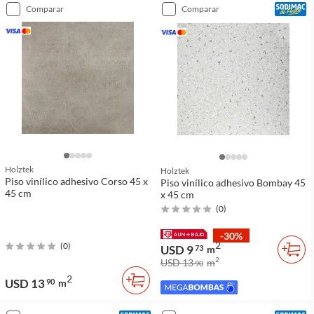
comparar
comparar
Holztek
Holztek
Piso vinílico adhesivo Corso 45 x
Piso vinílico adhesivo Bombay 45
45 cm
x 45 cm
(
0
)
-30%
2
(
0
)
USD 9
73
m
2
USD 13
m
90
2
USD 13
90
m