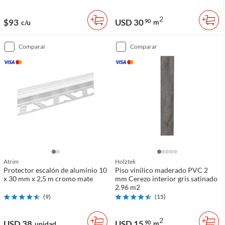
2
$93
USD 30
90
m
c/u
comparar
comparar
Atrim
Holztek
Protector escalón de aluminio 10
Piso vinílico maderado PVC 2
x 30 mm x 2,5 m cromo mate
mm Cerezo interior gris satinado
2.96 m2
(
9
)
(
15
)
2
USD 38
USD 15
90
m
unidad