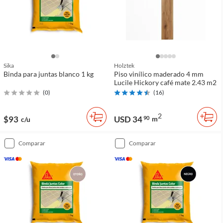
Sika
Holztek
Binda para juntas blanco 1 kg
Piso vinílico maderado 4 mm
Lucile Hickory café mate 2.43 m2
(
0
)
(
16
)
2
$93
USD 34
90
m
c/u
comparar
comparar