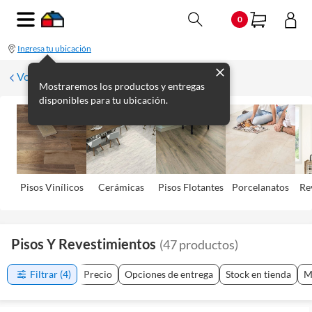
0
Ingresa tu ubicación
Volver
Mostraremos los productos y entregas
disponibles para tu ubicación.
Pisos Viní­licos
Cerámicas
Pisos Flotantes
Porcelanatos
Re
Pisos Y Revestimientos
(
47
productos
)
Filtrar
(4)
Precio
Opciones de entrega
Stock en tienda
M