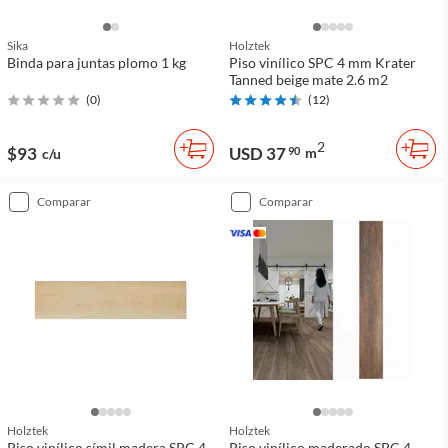
Sika
Holztek
Binda para juntas plomo 1 kg
Piso vinílico SPC 4 mm Krater
Tanned beige mate 2.6 m2
(
0
)
(
12
)
2
$93
USD 37
90
m
c/u
comparar
comparar
Holztek
Holztek
Piso vinílico símil madera SPC 4
Piso vinílico maderado SPC 4