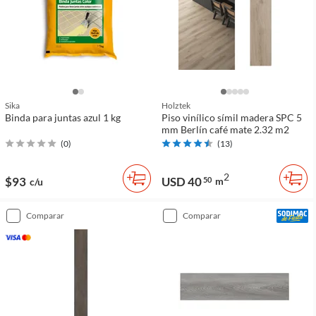
Sika
Holztek
Binda para juntas azul 1 kg
Piso vinílico símil madera SPC 5
mm Berlín café mate 2.32 m2
(
0
)
(
13
)
2
$93
USD 40
50
m
c/u
comparar
comparar