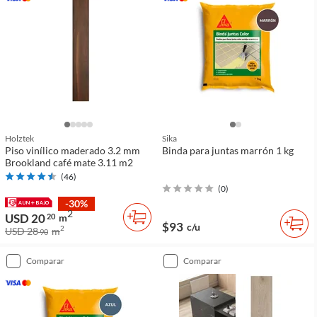
Holztek
Sika
Piso vinílico maderado 3.2 mm
Binda para juntas marrón 1 kg
Brookland café mate 3.11 m2
(
46
)
(
0
)
-30%
2
USD 20
20
m
$93
c/u
2
USD 28
m
90
comparar
comparar