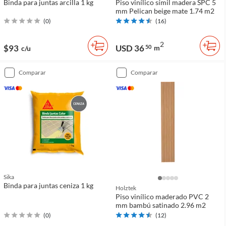
Binda para juntas arcilla 1 kg
Piso vinílico símil madera SPC 5
mm Pelican beige mate 1.74 m2
(
0
)
(
16
)
2
$93
USD 36
50
m
c/u
comparar
comparar
Sika
Binda para juntas ceniza 1 kg
Holztek
Piso vinílico maderado PVC 2
mm bambú satinado 2.96 m2
(
0
)
(
12
)