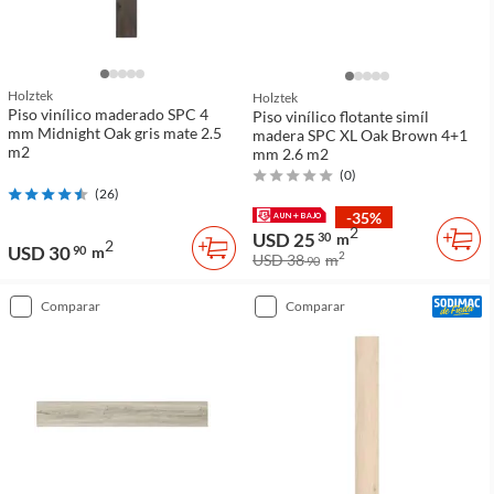
Holztek
Holztek
Piso vinílico maderado SPC 4
Piso vinílico flotante simíl
mm Midnight Oak gris mate 2.5
madera SPC XL Oak Brown 4+1
m2
mm 2.6 m2
(
0
)
(
26
)
-35%
2
USD 25
30
m
2
USD 30
90
m
2
USD 38
m
90
comparar
comparar