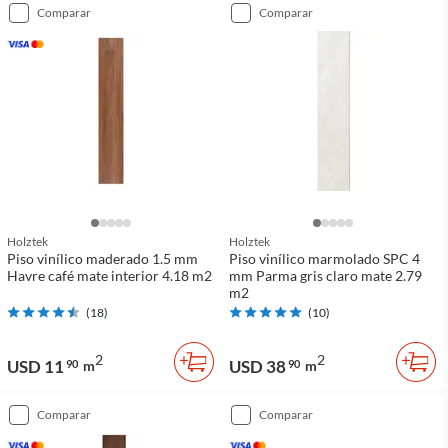
comparar
comparar
Holztek
Holztek
Piso vinílico maderado 1.5 mm
Piso vinílico marmolado SPC 4
Havre café mate interior 4.18 m2
mm Parma gris claro mate 2.79
m2
(
18
)
(
10
)
2
2
USD 11
USD 38
90
m
90
m
comparar
comparar