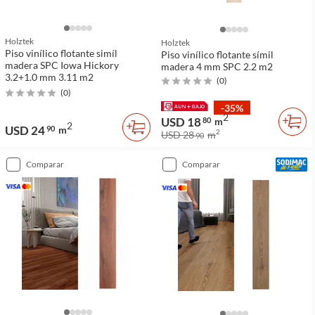
Holztek
Holztek
Piso vinílico flotante simíl
Piso vinílico flotante símil
madera SPC Iowa Hickory
madera 4 mm SPC 2.2 m2
3.2+1.0 mm 3.11 m2
(
0
)
(
0
)
-35%
2
USD 18
80
m
2
USD 24
90
m
2
USD 28
m
90
comparar
comparar