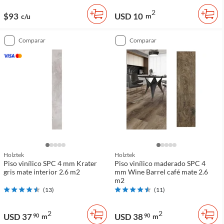
2
$93
USD 10
m
c/u
comparar
comparar
Holztek
Holztek
Piso vinílico SPC 4 mm Krater
Piso vinílico maderado SPC 4
gris mate interior 2.6 m2
mm Wine Barrel café mate 2.6
m2
(
13
)
(
11
)
2
2
USD 37
USD 38
90
m
90
m