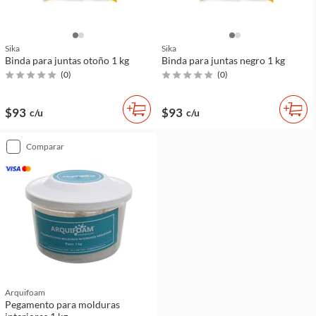
Sika
Sika
Binda para juntas otoño 1 kg
Binda para juntas negro 1 kg
(
0
)
(
0
)
$93
$93
c/u
c/u
comparar
Arquifoam
Pegamento para molduras