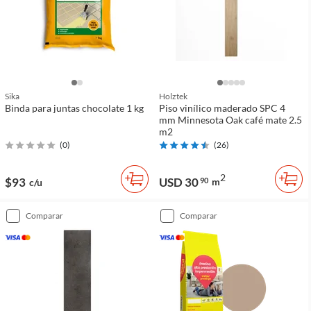
Sika
Holztek
Binda para juntas chocolate 1 kg
Piso vinílico maderado SPC 4
mm Minnesota Oak café mate 2.5
m2
(
0
)
(
26
)
2
$93
USD 30
90
m
c/u
comparar
comparar