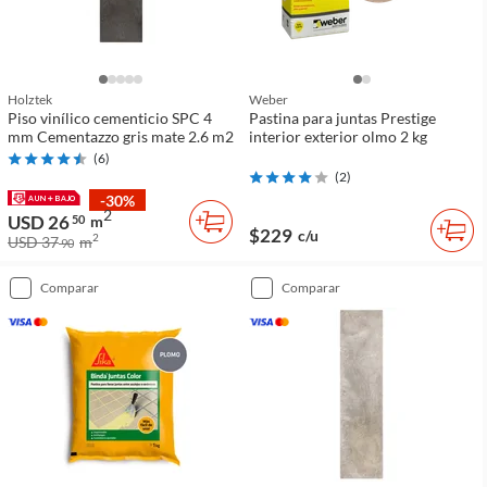
Holztek
Weber
Piso vinílico cementicio SPC 4
Pastina para juntas Prestige
mm Cementazzo gris mate 2.6 m2
interior exterior olmo 2 kg
(
6
)
(
2
)
-30%
2
USD 26
50
m
$229
c/u
2
USD 37
m
90
comparar
comparar