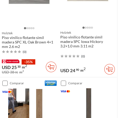
Holztek
Holztek
Piso vinílico flotante simíl
Piso vinílico flotante simíl
madera SPC Iowa Hickory
madera SPC XL Oak Brown 4+1
3.2+1.0 mm 3.11 m2
mm 2.6 m2
(
0
)
(
0
)
-35%
2
USD 25
30
m
2
USD 24
90
m
2
USD 38
m
90
comparar
comparar