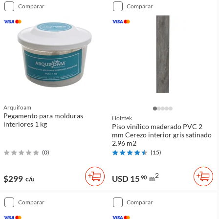
comparar
comparar
Arquifoam
Pegamento para molduras
Holztek
interiores 1 kg
Piso vinílico maderado PVC 2
mm Cerezo interior gris satinado
2.96 m2
(
0
)
(
15
)
2
$299
USD 15
90
m
c/u
comparar
comparar