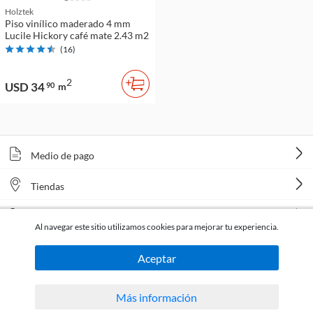
Holztek
Piso vinílico maderado 4 mm
Lucile Hickory café mate 2.43 m2
(
16
)
2
USD 34
90
m
Medio de pago
Tiendas
Venta telefónica
Al navegar este sitio utilizamos cookies para mejorar tu experiencia.
Aceptar
Más información
Todos los derechos reservados Homecenter Sodimac S.A. | R.U.T. 216996650015.