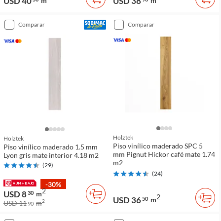
USD 40
USD 38
m
m
comparar
comparar
Holztek
Holztek
Piso vinílico maderado SPC 5
Piso vinílico maderado 1.5 mm
mm Pignut Hickor café mate 1.74
Lyon gris mate interior 4.18 m2
m2
(
29
)
(
24
)
-30%
2
USD 8
30
m
2
USD 36
50
m
2
USD 11
m
90