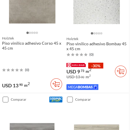
Holztek
Holztek
Piso vinílico adhesivo Corso 45 x
Piso vinílico adhesivo Bombay 45
45 cm
x 45 cm
(
0
)
-30%
2
(
0
)
USD 9
73
m
2
USD 13
m
90
2
USD 13
90
m
comparar
comparar