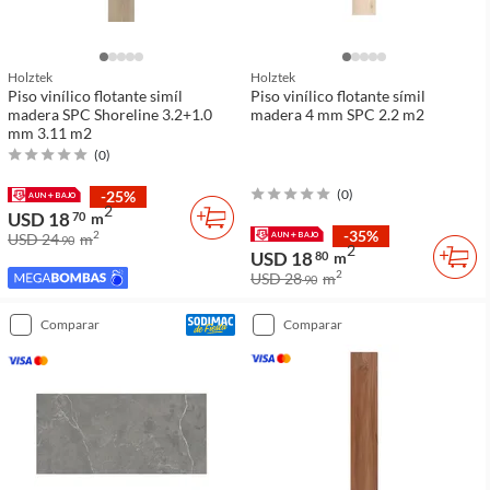
Holztek
Holztek
Piso vinílico flotante simíl
Piso vinílico flotante símil
madera SPC Shoreline 3.2+1.0
madera 4 mm SPC 2.2 m2
mm 3.11 m2
(
0
)
(
0
)
-25%
2
USD 18
70
m
-35%
2
USD 24
m
90
2
USD 18
80
m
2
USD 28
m
90
comparar
comparar