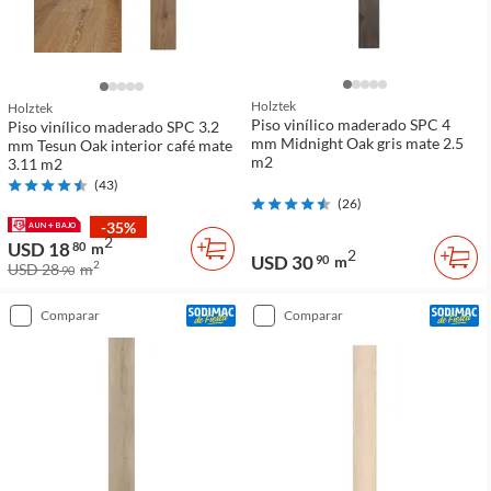
Holztek
Holztek
Piso vinílico maderado SPC 4
Piso vinílico maderado SPC 3.2
mm Midnight Oak gris mate 2.5
mm Tesun Oak interior café mate
m2
3.11 m2
(
43
)
(
26
)
-35%
2
USD 18
80
m
2
USD 30
90
m
2
USD 28
m
90
comparar
comparar