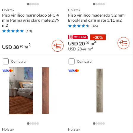
Holztek
Holztek
Piso vinílico marmolado SPC 4
Piso vinílico maderado 3.2 mm
mm Parma gris claro mate 2.79
Brookland café mate 3.11 m2
m2
(
46
)
(
10
)
-30%
2
USD 20
20
m
2
USD 38
90
m
2
USD 28
m
90
comparar
comparar
Holztek
Holztek