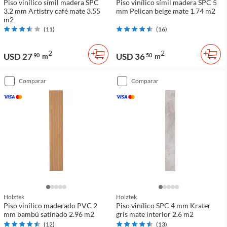
Piso vinílico símil madera SPC
Piso vinílico símil madera SPC 5
3.2 mm Artistry café mate 3.55
mm Pelican beige mate 1.74 m2
m2
(
11
)
(
16
)
2
2
USD 27
USD 36
90
m
50
m
comparar
comparar
Holztek
Holztek
Piso vinílico maderado PVC 2
Piso vinílico SPC 4 mm Krater
mm bambú satinado 2.96 m2
gris mate interior 2.6 m2
(
12
)
(
13
)