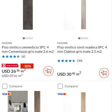
Holztek
Holztek
Piso vinílico cementicio SPC 4
Piso vinílico símil madera SPC 4
mm Cementazzo gris mate 2.6 m2
mm Oakton gris mate 2.5 m2
(
6
)
(
50
)
-30%
2
USD 26
50
m
2
USD 30
90
m
2
USD 37
m
90
comparar
comparar