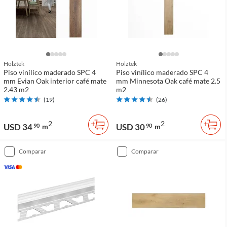
Holztek
Holztek
Piso vinílico maderado SPC 4
Piso vinílico maderado SPC 4
mm Evian Oak interior café mate
mm Minnesota Oak café mate 2.5
2.43 m2
m2
(
19
)
(
26
)
2
2
USD 34
USD 30
90
m
90
m
comparar
comparar