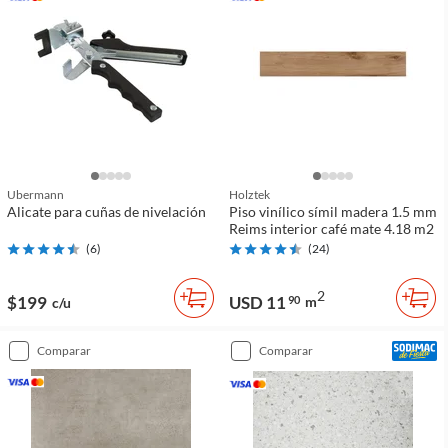
Ubermann
Holztek
Alicate para cuñas de nivelación
Piso vinílico símil madera 1.5 mm
Reims interior café mate 4.18 m2
(
6
)
(
24
)
2
$199
USD 11
90
m
c/u
comparar
comparar