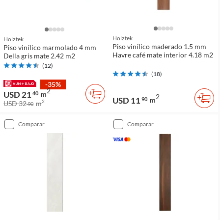
Holztek
Holztek
Piso vinílico maderado 1.5 mm
Piso vinílico marmolado 4 mm
Havre café mate interior 4.18 m2
Della gris mate 2.42 m2
(
12
)
(
18
)
-35%
2
USD 21
40
m
2
USD 11
90
m
2
USD 32
m
90
comparar
comparar