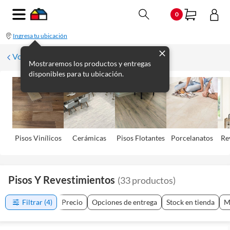
0
Ingresa tu ubicación
Volver
Mostraremos los productos y entregas
disponibles para tu ubicación.
Pisos Viní­licos
Cerámicas
Pisos Flotantes
Porcelanatos
Re
Pisos Y Revestimientos
(
33
productos
)
Filtrar
(4)
Precio
Opciones de entrega
Stock en tienda
M