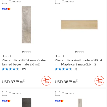
comparar
comparar
Holztek
Holztek
Piso vinílico SPC 4 mm Krater
Piso vinílico símil madera SPC 4
Tanned beige mate 2.6 m2
mm Maple café mate 2.6 m2
(
12
)
(
5
)
2
2
USD 37
USD 38
90
m
90
m
comparar
comparar