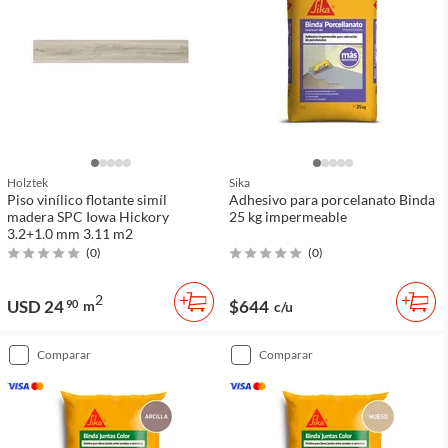
Holztek
Sika
Piso vinílico flotante simíl
Adhesivo para porcelanato Binda
madera SPC Iowa Hickory
25 kg impermeable
3.2+1.0 mm 3.11 m2
(
0
)
(
0
)
2
USD 24
$644
90
m
c/u
comparar
comparar