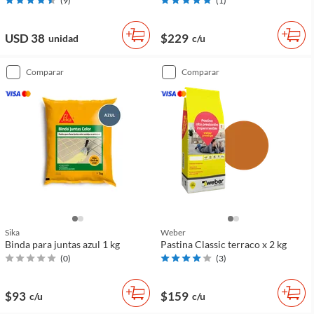
(
9
)
(
1
)
USD 38
$229
unidad
c/u
comparar
comparar
Sika
Weber
Binda para juntas azul 1 kg
Pastina Classic terraco x 2 kg
(
0
)
(
3
)
$93
$159
c/u
c/u