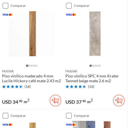
comparar
comparar
Holztek
Holztek
Piso vinílico maderado 4 mm
Piso vinílico SPC 4 mm Krater
Lucile Hickory café mate 2.43 m2
Tanned beige mate 2.6 m2
(
16
)
(
12
)
2
2
USD 34
USD 37
90
m
90
m
comparar
comparar