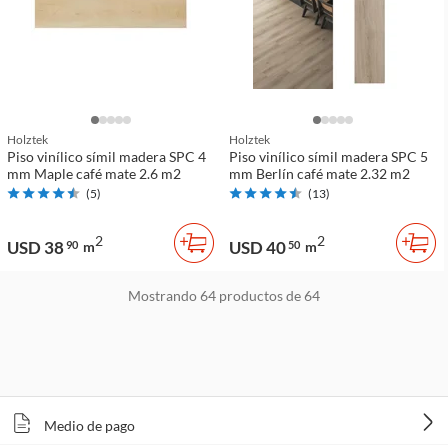
Holztek
Holztek
Piso vinílico símil madera SPC 4
Piso vinílico símil madera SPC 5
mm Maple café mate 2.6 m2
mm Berlín café mate 2.32 m2
(
5
)
(
13
)
2
2
USD 38
USD 40
90
m
50
m
Mostrando
64
productos de
64
Medio de pago