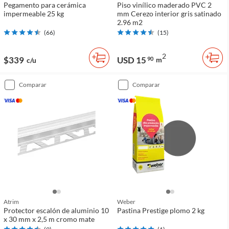
Pegamento para cerámica
Piso vinílico maderado PVC 2
impermeable 25 kg
mm Cerezo interior gris satinado
2.96 m2
(
66
)
(
15
)
2
$339
USD 15
90
m
c/u
comparar
comparar
Atrim
Weber
Protector escalón de aluminio 10
Pastina Prestige plomo 2 kg
x 30 mm x 2,5 m cromo mate