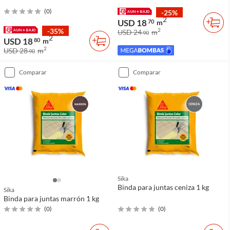
(
0
)
-25%
2
USD 18
70
m
-35%
2
USD 24
m
90
2
USD 18
80
m
2
USD 28
m
90
comparar
comparar
Sika
Binda para juntas ceniza 1 kg
Sika
Binda para juntas marrón 1 kg
(
0
)
(
0
)