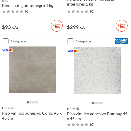
Sika
interiores 1 kg
Binda para juntas negro 1 kg
(
0
)
(
0
)
$93
$299
c/u
c/u
comparar
comparar
Holztek
Holztek
Piso vinílico adhesivo Corso 45 x
Piso vinílico adhesivo Bombay 45
45 cm
x 45 cm
(
0
)