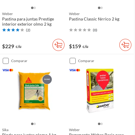
Weber
Weber
Pastina para juntas Prestige
Pastina Classic férrico 2 kg
interior exterior olmo 2 kg
(
2
)
(
0
)
$229
$159
c/u
c/u
comparar
comparar
Sika
Weber
Binda para juntas plomo 1 kg
Pegamento Weber Basic para