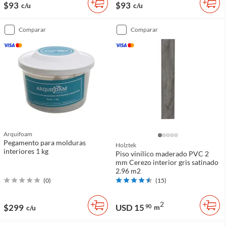
$93
$93
c/u
c/u
comparar
comparar
Arquifoam
Pegamento para molduras
Holztek
interiores 1 kg
Piso vinílico maderado PVC 2
mm Cerezo interior gris satinado
2.96 m2
(
0
)
(
15
)
2
$299
USD 15
90
m
c/u