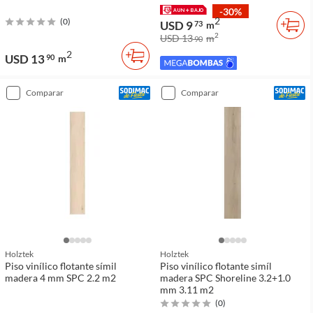
-30%
2
(
0
)
USD 9
73
m
2
USD 13
m
90
2
USD 13
90
m
comparar
comparar
Holztek
Holztek
Piso vinílico flotante símil
Piso vinílico flotante simíl
madera 4 mm SPC 2.2 m2
madera SPC Shoreline 3.2+1.0
mm 3.11 m2
(
0
)