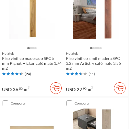
Holztek
Holztek
Piso vinílico maderado SPC 5
Piso vinílico símil madera SPC
mm Pignut Hickor café mate 1.74
3.2 mm Artistry café mate 3.55
m2
m2
(
24
)
(
11
)
2
2
USD 36
USD 27
50
m
90
m
comparar
comparar