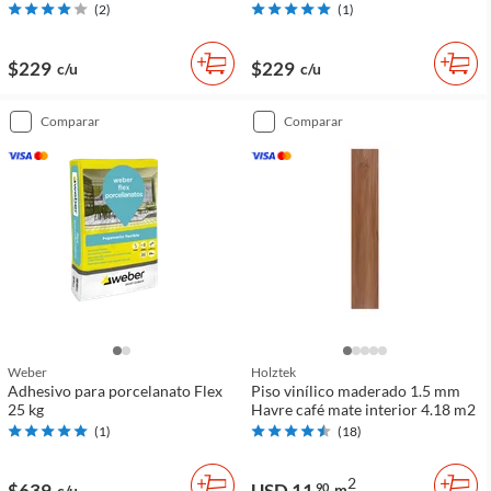
(
2
)
(
1
)
$229
$229
c/u
c/u
comparar
comparar
Weber
Holztek
Adhesivo para porcelanato Flex
Piso vinílico maderado 1.5 mm
25 kg
Havre café mate interior 4.18 m2
(
1
)
(
18
)
2
$639
USD 11
90
m
c/u