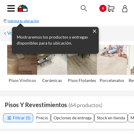
0
Ingresa tu ubicación
Volver
Mostraremos los productos y entregas
disponibles para tu ubicación.
Pisos Viní­licos
Cerámicas
Pisos Flotantes
Porcelanatos
Re
Pisos Y Revestimientos
(
64
productos
)
Filtrar
(5)
Precio
Opciones de entrega
Stock en tienda
M