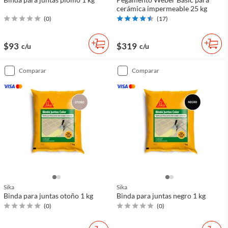
cerámica impermeable 25 kg
(
0
)
(
17
)
$93
$319
c/u
c/u
comparar
comparar
Sika
Sika
Binda para juntas otoño 1 kg
Binda para juntas negro 1 kg
(
0
)
(
0
)