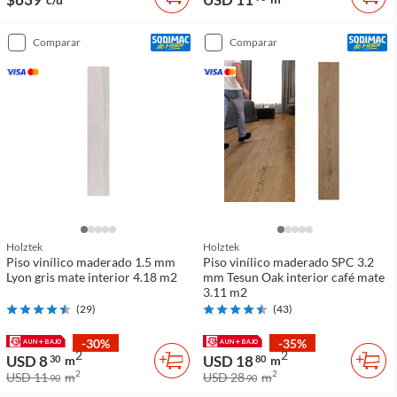
comparar
comparar
Holztek
Holztek
Piso vinílico maderado 1.5 mm
Piso vinílico maderado SPC 3.2
Lyon gris mate interior 4.18 m2
mm Tesun Oak interior café mate
3.11 m2
(
29
)
(
43
)
-30%
-35%
2
2
USD 8
USD 18
30
m
80
m
2
2
USD 11
m
USD 28
m
90
90