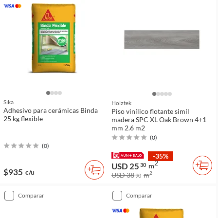
Sika
Holztek
Adhesivo para cerámicas Binda
Piso vinílico flotante simíl
25 kg flexible
madera SPC XL Oak Brown 4+1
mm 2.6 m2
(
0
)
(
0
)
-35%
2
USD 25
30
m
$935
c/u
2
USD 38
m
90
comparar
comparar