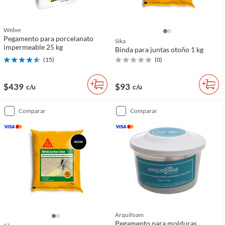
Weber
Pegamento para porcelanato
Sika
impermeable 25 kg
Binda para juntas otoño 1 kg
(
15
)
(
0
)
$439
$93
c/u
c/u
comparar
comparar
Arquifoam
Pegamento para molduras