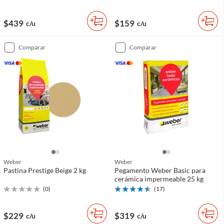
$439
$159
c/u
c/u
comparar
comparar
Weber
Weber
Pastina Prestige Beige 2 kg
Pegamento Weber Basic para
cerámica impermeable 25 kg
(
0
)
(
17
)
$229
$319
c/u
c/u