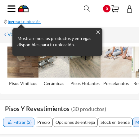
0
Ingresa tu ubicación
Volver
Mostraremos los productos y entregas
disponibles para tu ubicación.
Pisos Viní­licos
Cerámicas
Pisos Flotantes
Porcelanatos
Re
Pisos Y Revestimientos
(
30
productos
)
Filtrar
(2)
Precio
Opciones de entrega
Stock en tienda
M