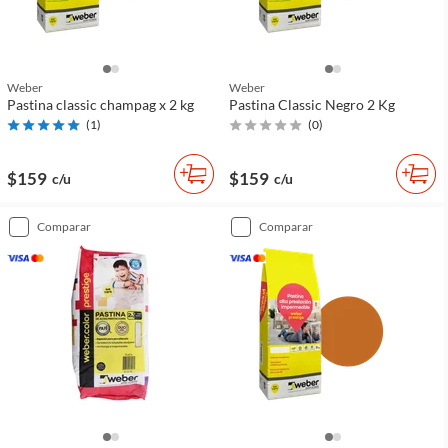
Weber
Weber
Pastina classic champag x 2 kg
Pastina Classic Negro 2 Kg
(
1
)
(
0
)
$159
$159
c/u
c/u
comparar
comparar