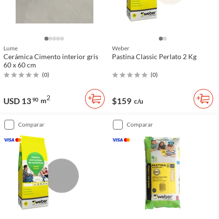
Lume
Weber
Cerámica Cimento interior gris
Pastina Classic Perlato 2 Kg
60 x 60 cm
(
0
)
(
0
)
2
USD 13
$159
90
m
c/u
comparar
comparar