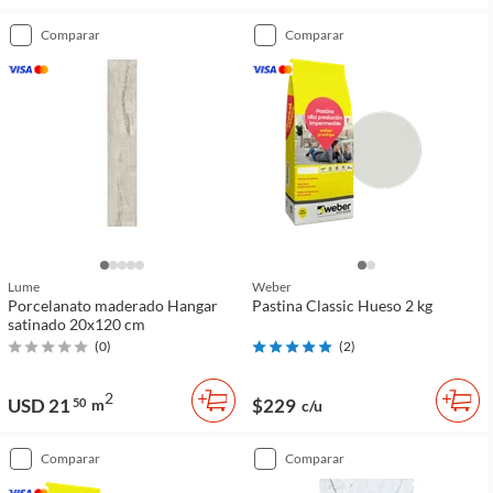
comparar
comparar
Lume
Weber
Porcelanato maderado Hangar
Pastina Classic Hueso 2 kg
satinado 20x120 cm
(
0
)
(
2
)
2
USD 21
$229
50
m
c/u
comparar
comparar