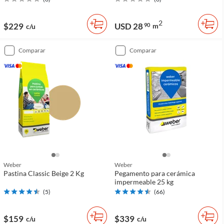
2
$229
USD 28
90
m
c/u
comparar
comparar
Weber
Weber
Pastina Classic Beige 2 Kg
Pegamento para cerámica
impermeable 25 kg
(
5
)
(
66
)
$159
$339
c/u
c/u