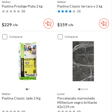
Weber
Weber
Pastina Prestige Plata 2 kg
Pastina Classic terraco x 2 kg
(
0
)
(
3
)
$229
$159
c/u
c/u
comparar
comparar
Weber
Lume
Pastina Classic Jade 2 Kg
Porcelanato marmolado
Millenium negro brillante
62x119 cm
(
0
)
(
0
)