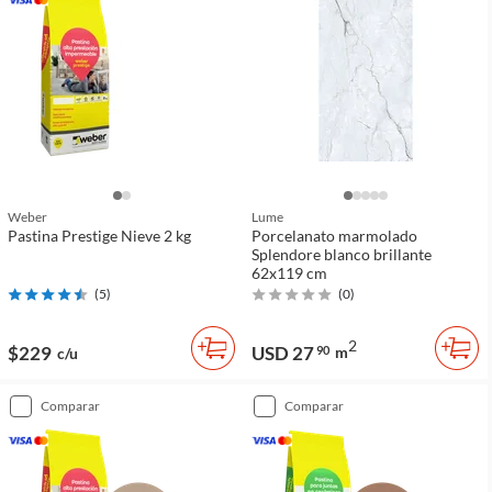
Weber
Lume
Pastina Prestige Nieve 2 kg
Porcelanato marmolado
Splendore blanco brillante
62x119 cm
(
5
)
(
0
)
2
$229
USD 27
90
m
c/u
comparar
comparar