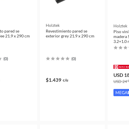
Holztek
Holztek
to pared se
Revestimiento pared se
Piso viní
fee 21.9 x 290 cm
exterior grey 21.9 x 290 cm
madera 
3.2+1.0
(
0
)
(
0
)
USD 1
$1.439
u
c/u
USD 24
9