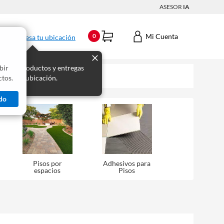
ASESOR
IA
Mi Cuenta
0
Ingresa tu ubicación
bir
s los productos y entregas
tos.
 para tu ubicación.
do
Pisos por
Adhesivos para
espacios
Pisos