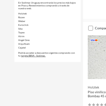
En Sodimac Uruguay encontrarás los precios más bajos
en Pisos y Revestimientos comprando a través de
nuestra web.
Holztek
Rozen
Weber
Euroclick
compa
Sika
Topex
Atrim
Angel Gres
Arquifoam
Cejatel
Podrás acceder a descuentos vigentes comprando con
tu
tarjeta BBVA - Sodimac.
Holztek
Piso vinílic
Bombay 45 