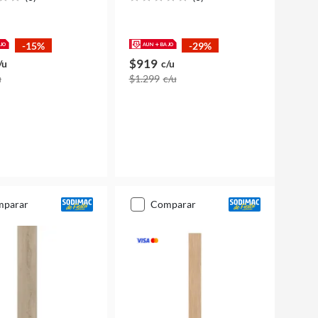
-15%
-29%
$919
/u
c/u
u
$1.299
c/u
mparar
comparar