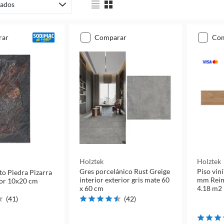
ados
rar
comparar
co
Holztek
Holztek
Gres porcelánico Rust Greige
Piso vin
to Piedra Pizarra
interior exterior gris mate 60
mm Reims
ior 10x20 cm
x 60 cm
4.18 m2
(
41
)
(
42
)