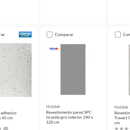
rar
comparar
co
Holztek
Holztek
Revestimiento pared SPC
o adhesivo
Revestim
Granite gris interior 240 x
x 45 cm
Travert 
120 cm
cm
(
0
)