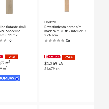
Holztek
lico flotante simíl
Revestimiento pared símil
SPC Shoreline
madera MDF flex interior 30
 mm 3.11 m2
x 240 cm
(
0
)
(
0
)
-25%
-24%
2
m
8
70
$1.269
c/u
2
m
$1.679
c/u
0