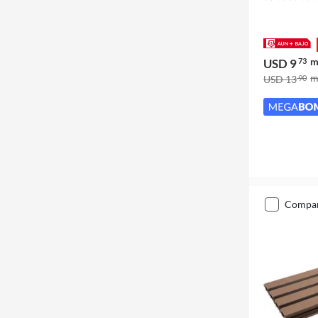
USD 9
73
USD 13
90
compa