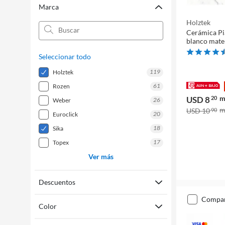
Marca
Holztek
Cerámica Pi
blanco mate
Seleccionar todo
119
holztek
61
rozen
USD 8
20
26
weber
USD 10
90
20
euroclick
18
sika
17
topex
Ver más
Descuentos
compa
Color