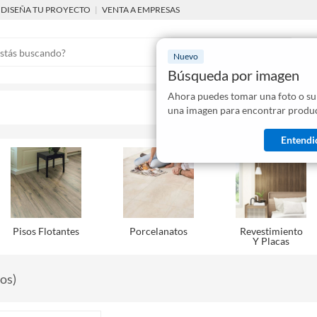
DISEÑA TU PROYECTO
|
VENTA A EMPRESAS
Nuevo
Búsqueda por imagen
Ahora puedes tomar una foto o su
Mostraremo
una imagen para encontrar produc
disponibles
Entendi
Pisos Flotantes
Porcelanatos
Revestimiento
Y Placas
tos
)