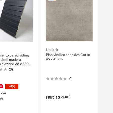
Holztek
Piso vinílico adhesivo Corso
iento pared siding
45 x 45 cm
 simíl madera
 exterior 38 x 380
(
0
)
(
0
)
-9%
c/u
2
m
USD 13
90
c/u