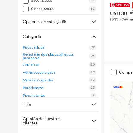
41
$500 - $1000
61
$1000 - $5000
m
USD 30
USD 42
90
Opciones de entrega
Categoría
32
pisos vinílicos
revestimiento y placas adhesivas
25
para pared
20
cerámicas
compa
18
adhesivos para pisos
17
mosaicos y guardas
15
porcelanatos
9
pisos flotantes
4
baldosas y piedras
Tipo
herramientas para instalación de
3
pisos
Opinión de nuestros
1
molduras
clientes