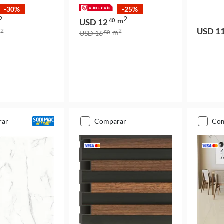
-30%
-25%
2
2
m
USD 12
40
USD 1
2
2
m
m
USD 16
50
rar
comparar
co