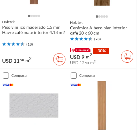
Holztek
Holztek
Piso vinílico maderado 1.5 mm
Cerámica Albero pian interior
Havre café mate interior 4.18 m2
cafe 20 x 60 cm
(
78
)
(
18
)
-30%
2
USD 9
m
2
USD 11
90
m
2
USD 12
m
90
comparar
comparar