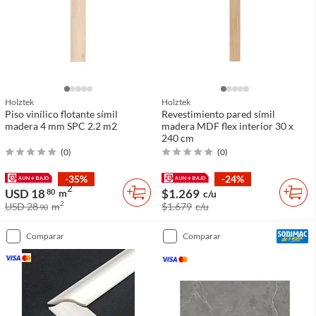
Holztek
Holztek
Piso vinílico flotante símil
Revestimiento pared símil
madera 4 mm SPC 2.2 m2
madera MDF flex interior 30 x
240 cm
(
0
)
(
0
)
-35%
-24%
2
USD 18
$1.269
80
m
c/u
2
USD 28
m
$1.679
c/u
90
comparar
comparar