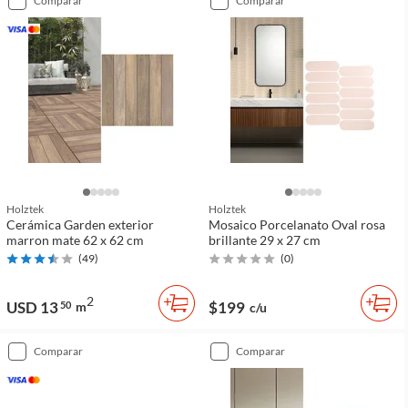
comparar
comparar
Holztek
Holztek
Cerámica Garden exterior
Mosaico Porcelanato Oval rosa
marron mate 62 x 62 cm
brillante 29 x 27 cm
(
49
)
(
0
)
2
USD 13
$199
50
m
c/u
comparar
comparar