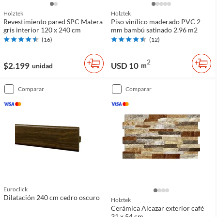
Holztek
Holztek
Revestimiento pared SPC Matera
Piso vinílico maderado PVC 2
gris interior 120 x 240 cm
mm bambú satinado 2.96 m2
(
16
)
(
12
)
2
$2.199
USD 10
m
unidad
comparar
comparar
Euroclick
Dilatación 240 cm cedro oscuro
Holztek
Cerámica Alcazar exterior café
31 x 54 cm