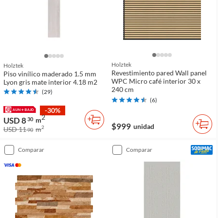
Holztek
Holztek
Revestimiento pared Wall panel
Piso vinílico maderado 1.5 mm
WPC Micro café interior 30 x
Lyon gris mate interior 4.18 m2
240 cm
(
29
)
(
6
)
-30%
2
USD 8
30
m
$999
unidad
2
USD 11
m
90
comparar
comparar