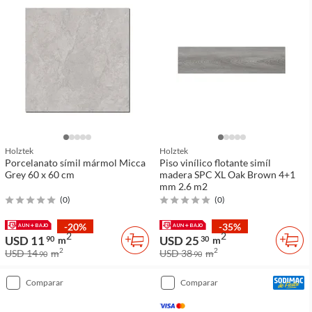
Holztek
Holztek
Porcelanato símil mármol Micca
Piso vinílico flotante simíl
Grey 60 x 60 cm
madera SPC XL Oak Brown 4+1
mm 2.6 m2
(
0
)
(
0
)
-20%
-35%
2
2
USD 11
USD 25
90
m
30
m
2
2
USD 14
m
USD 38
m
90
90
comparar
comparar