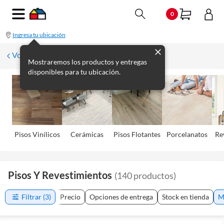
0
Ingresa tu ubicación
Volver
Mostraremos los productos y entregas
disponibles para tu ubicación.
Pisos Viní­licos
Cerámicas
Pisos Flotantes
Porcelanatos
Re
Pisos Y Revestimientos
(
140
productos
)
Filtrar
(3)
Precio
Opciones de entrega
Stock en tienda
M