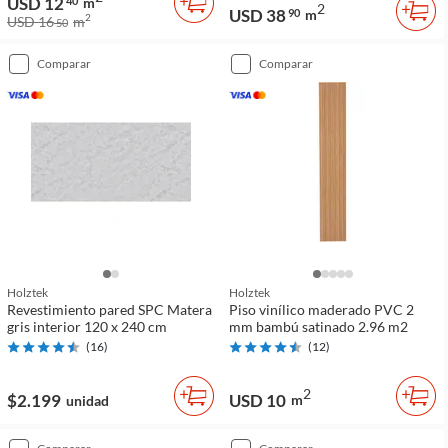
USD 12
40
m
2
USD 38
90
m
2
USD 16
m
50
comparar
comparar
Holztek
Holztek
Revestimiento pared SPC Matera
Piso vinílico maderado PVC 2
gris interior 120 x 240 cm
mm bambú satinado 2.96 m2
(
16
)
(
12
)
2
$2.199
USD 10
m
unidad