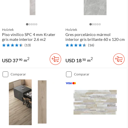
Holztek
Holztek
Piso vinílico SPC 4 mm Krater
Gres porcelánico mármol
gris mate interior 2.6 m2
interior gris brillante 60 x 120 cm
(
13
)
(
16
)
2
2
USD 37
USD 18
90
m
50
m
comparar
comparar