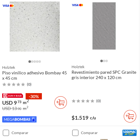
Holztek
Holztek
Revestimiento pared SPC Granite
Piso vinílico adhesivo Bombay 45
gris interior 240 x 120 cm
x 45 cm
(
0
)
-30%
2
(
0
)
USD 9
73
m
2
USD 13
m
90
$1.519
c/u
comparar
comparar