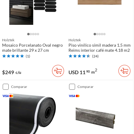
Holztek
Holztek
Mosaico Porcelanato Oval negro
Piso vinílico símil madera 1.5 mm
mate brillante 29 x 27 cm
Reims interior café mate 4.18 m2
(
1
)
(
24
)
2
$249
USD 11
90
m
c/u
comparar
comparar