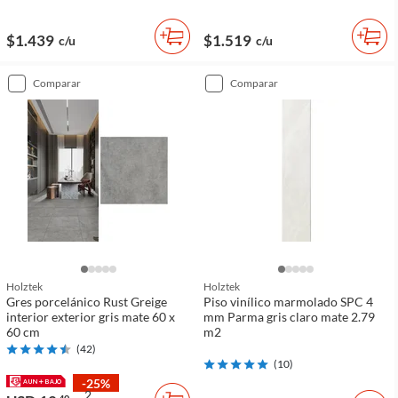
$1.439
$1.519
c/u
c/u
comparar
comparar
Holztek
Holztek
Gres porcelánico Rust Greige
Piso vinílico marmolado SPC 4
interior exterior gris mate 60 x
mm Parma gris claro mate 2.79
60 cm
m2
(
42
)
(
10
)
-25%
2