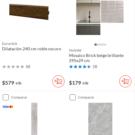
Euroclick
Dilatación 240 cm roble oscuro
Holztek
Mosaico Brick beige brillante
295x29 cm
(
0
)
(
3
)
$579
$179
c/u
c/u
comparar
comparar