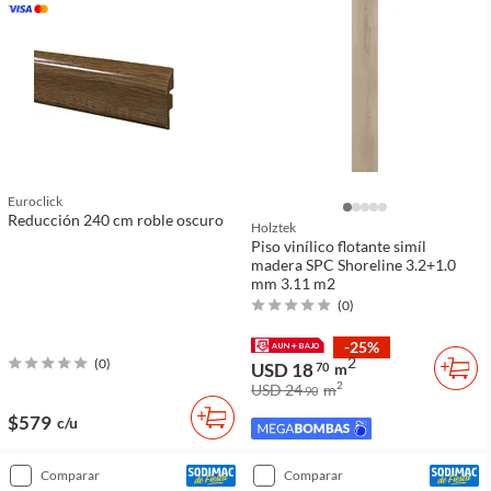
Euroclick
Reducción 240 cm roble oscuro
Holztek
Piso vinílico flotante simíl
madera SPC Shoreline 3.2+1.0
mm 3.11 m2
(
0
)
-25%
2
(
0
)
USD 18
70
m
2
USD 24
m
90
$579
c/u
comparar
comparar