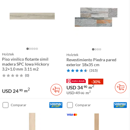
Holztek
Holztek
Piso vinílico flotante simíl
Revestimiento Piedra pared
madera SPC Iowa Hickory
exterior 18x35 cm
3.2+1.0 mm 3.11 m2
(
315
)
(
0
)
-30%
2
USD 34
90
m
2
USD 24
90
m
2
USD 49
m
90
comparar
comparar