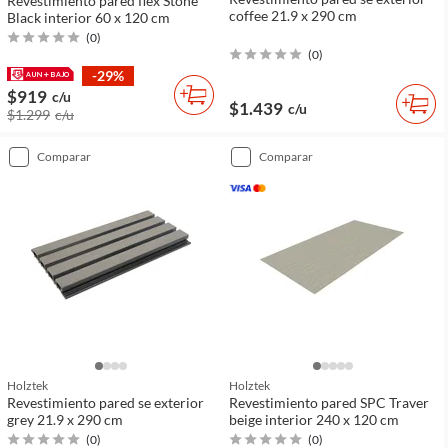
Revestimiento pared flex Stone
coffee 21.9 x 290 cm
Black interior 60 x 120 cm
(
0
)
(
0
)
-29%
$919
c/u
$1.439
c/u
$1.299
c/u
comparar
comparar
Holztek
Holztek
Revestimiento pared se exterior
Revestimiento pared SPC Traver
grey 21.9 x 290 cm
beige interior 240 x 120 cm
(
0
)
(
0
)