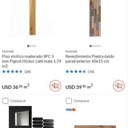
Holztek
Holztek
Piso vinílico maderado SPC 5
Revestimiento Piedra óxido
mm Pignut Hickor café mate 1.74
pared exterior 60x15 cm
m2
(
24
)
(
76
)
2
2
USD 36
USD 39
50
m
50
m
comparar
comparar