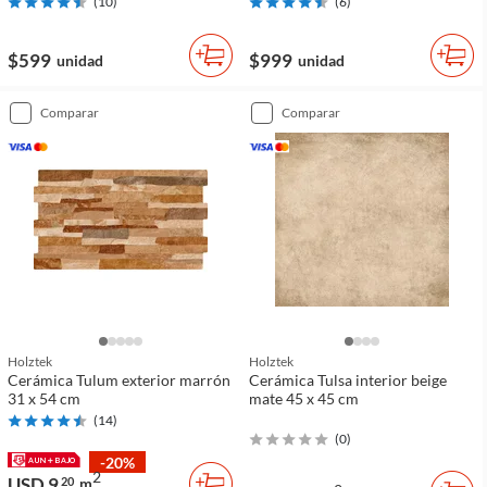
(
10
)
(
6
)
$599
$999
unidad
unidad
comparar
comparar
Holztek
Holztek
Cerámica Tulum exterior marrón
Cerámica Tulsa interior beige
31 x 54 cm
mate 45 x 45 cm
(
14
)
(
0
)
-20%
2
USD 9
20
m