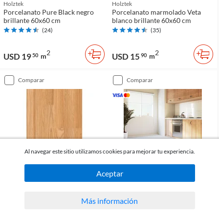
Holztek
Holztek
Porcelanato Pure Black negro
Porcelanato marmolado Veta
brillante 60x60 cm
blanco brillante 60x60 cm
(
24
)
(
35
)
2
2
USD 19
USD 15
50
m
90
m
comparar
comparar
Al navegar este sitio utilizamos cookies para mejorar tu experiencia.
Aceptar
Holztek
Holztek
Piso flotante símil madera 6 mm
Porcelanato blanco brillante
Más información
Essen café claro mate interior
pulido 60x60 cm
2.96 m2