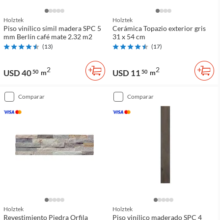
Holztek
Holztek
Piso vinílico símil madera SPC 5
Cerámica Topazio exterior gris
mm Berlín café mate 2.32 m2
31 x 54 cm
(
13
)
(
17
)
2
2
USD 40
USD 11
50
m
50
m
comparar
comparar
Holztek
Holztek
Revestimiento Piedra Orfila
Piso vinílico maderado SPC 4