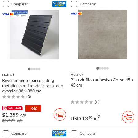
comparar
comparar
Holztek
Holztek
Piso vinílico adhesivo Corso 45 x
Revestimiento pared siding
45 cm
metalico simíl madera ranurado
exterior 38 x 380 cm
(
0
)
(
0
)
-9%
$1.359
c/u
2
USD 13
90
m
$1.499
c/u
comparar
comparar