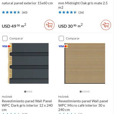
natural pared exterior 15x60 cm
mm Midnight Oak gris mate 2.5
m2
(
60
)
(
26
)
2
2
USD 49
USD 30
50
m
90
m
comparar
comparar
Holztek
Holztek
Revestimiento pared Wall Panel
Revestimiento pared Wall panel
WPC Dark gris interior 12 x 240
WPC Micro café interior 30 x
cm
240 cm