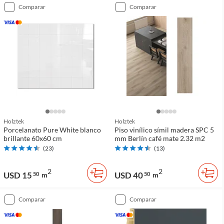
comparar
comparar
Holztek
Holztek
Porcelanato Pure White blanco
Piso vinílico símil madera SPC 5
brillante 60x60 cm
mm Berlín café mate 2.32 m2
(
23
)
(
13
)
2
2
USD 15
USD 40
50
m
50
m
comparar
comparar