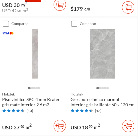
2
USD 30
m
$179
c/u
2
USD 42
m
90
comparar
comparar
Holztek
Holztek
Piso vinílico SPC 4 mm Krater
Gres porcelánico mármol
gris mate interior 2.6 m2
interior gris brillante 60 x 120 cm
(
13
)
(
16
)
2
2
USD 37
USD 18
90
m
50
m