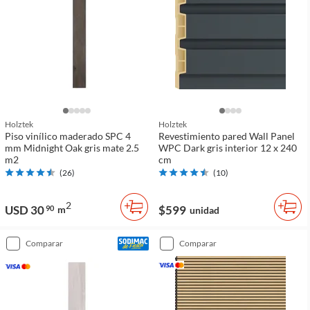
Holztek
Holztek
Piso vinílico maderado SPC 4
Revestimiento pared Wall Panel
mm Midnight Oak gris mate 2.5
WPC Dark gris interior 12 x 240
m2
cm
(
26
)
(
10
)
2
USD 30
$599
90
m
unidad
comparar
comparar