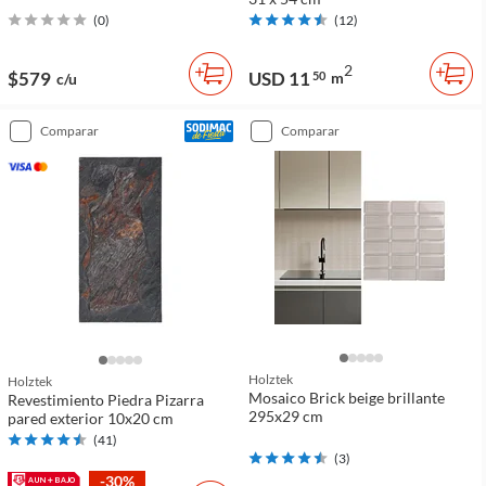
(
0
)
(
12
)
2
$579
USD 11
50
m
c/u
comparar
comparar
Holztek
Holztek
Mosaico Brick beige brillante
Revestimiento Piedra Pizarra
295x29 cm
pared exterior 10x20 cm
(
41
)
(
3
)
-30%