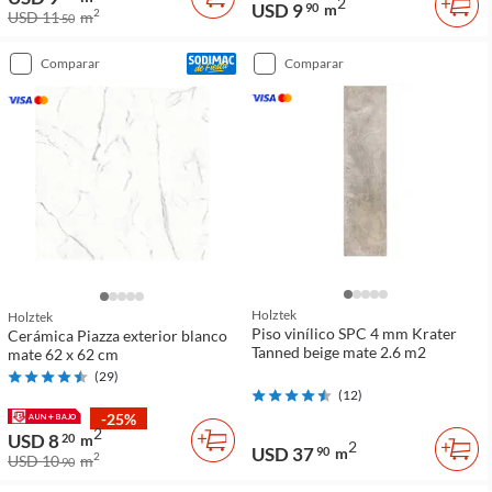
2
USD 9
90
m
2
USD 11
m
50
comparar
comparar
Holztek
Holztek
Piso vinílico SPC 4 mm Krater
Cerámica Piazza exterior blanco
Tanned beige mate 2.6 m2
mate 62 x 62 cm
(
29
)
(
12
)
-25%
2
USD 8
20
m
2
USD 37
90
m
2
USD 10
m
90