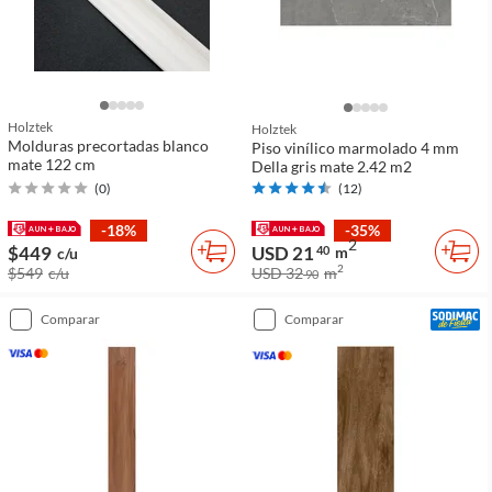
Holztek
Holztek
Molduras precortadas blanco
Piso vinílico marmolado 4 mm
mate 122 cm
Della gris mate 2.42 m2
(
0
)
(
12
)
-18%
-35%
2
$449
USD 21
40
m
c/u
2
$549
c/u
USD 32
m
90
comparar
comparar