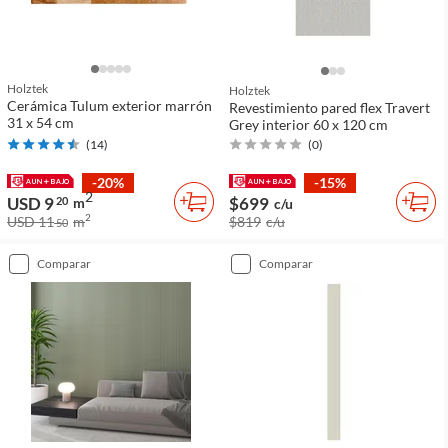
Holztek
Holztek
Cerámica Tulum exterior marrón
Revestimiento pared flex Travert
31 x 54 cm
Grey interior 60 x 120 cm
(
14
)
(
0
)
-20%
-15%
2
USD 9
$699
20
m
c/u
2
USD 11
m
$819
c/u
50
comparar
comparar